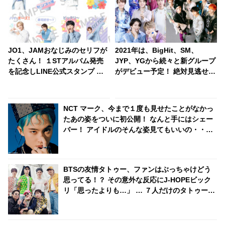
JO1、JAMおなじみのセリフが
2021年は、BigHit、SM、
たくさん！ １STアルバム発売
JYP、YGから続々と新グループ
を記念しLINE公式スタンプ 第
がデビュー予定！ 絶対見逃せな
２弾を発売！ ボイス付きの
い注目の新人を紹介
「The STAR」特別仕様に
NCT マーク、今まで１度も見せたことがなかっ
たあの姿をついに初公開！ なんと手にはシェー
バー！ アイドルのそんな姿見てもいいの・・？
貴重すぎるシーンに歓喜
BTSの友情タトゥー、ファンはぶっちゃけどう
思ってる！？ その意外な反応にJ-HOPEビック
リ「思ったよりも…」 … ７人だけのタトゥー計
画に盛り上がるメンバーたちの正直な本音に期
待の声続々