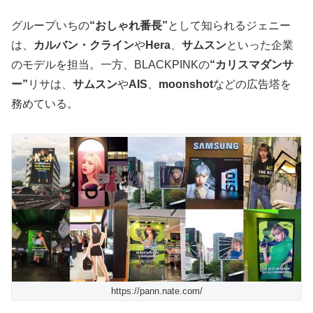
グループいちの
“おしゃれ番長”
として知られるジェニー
は、
カルバン・クライン
や
Hera
、
サムスン
といった企業
のモデルを担当。一方、BLACKPINKの
“カリスマダンサ
ー”
リサは、
サムスン
や
AIS
、
moonshot
などの広告塔を
務めている。
https://pann.nate.com/