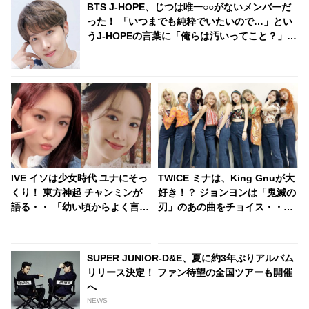
BTS J-HOPE、じつは唯一○○がないメンバーだ
った！ 「いつまでも純粋でいたいので…」とい
うJ-HOPEの言葉に「俺らは汚いってこと？」と
メンバー総反撃・・ 予想だにしない展開を迎え
たかわいすぎるやりとりにファン爆笑
IVE イソは少女時代 ユナにそっ
TWICE ミナは、King Gnuが大
くり！ 東方神起 チャンミンが
好き！？ ジョンヨンは「鬼滅の
語る・・ 「幼い頃からよく言わ
刃」のあの曲をチョイス・・メ
れてきた」 歴代級の天然美人誕
ンバーがおすすめの曲をシェア
生に期待集中
SUPER JUNIOR-D&E、夏に約3年ぶりアルバム
リリース決定！ ファン待望の全国ツアーも開催
へ
NEWS