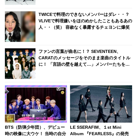
TWICEで料理のできないメンバーはダレ・・？
VLIVEで料理嫌いをほのめかしたこともあるあの
人・・（笑） 容赦なく暴露するチェヨンに爆笑
ファンの言葉が曲名に！？ SEVENTEEN、
CARATのメッセージをそのまま楽曲のタイトル
に！ 「言語の壁を越えて…」メンバーたちを深
く感動させた、その意味に注目殺到
BTS（防弾少年団）、デビュー
LE SSERAFIM、１st Mini
時の映像に大ウケ！ 当時の自分
Album 『FEARLESS』の発売