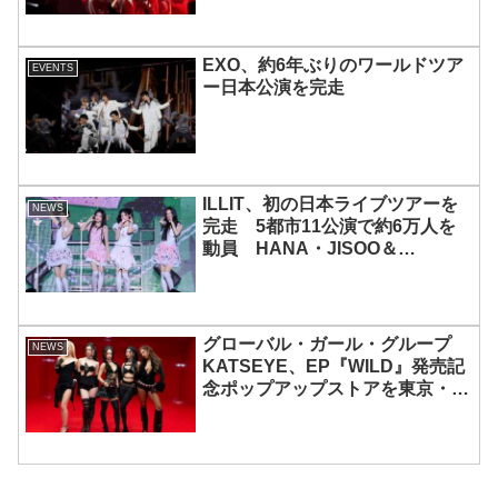
EXO、約6年ぶりのワールドツア
EVENTS
ー日本公演を完走
ILLIT、初の日本ライブツアーを
NEWS
完走 5都市11公演で約6万人を
動員 HANA・JISOO＆
MOMOKAとのスペシャルコラボ
も実現
グローバル・ガール・グループ
NEWS
KATSEYE、EP『WILD』発売記
念ポップアップストアを東京・原
宿で開催 限定グッズも登場