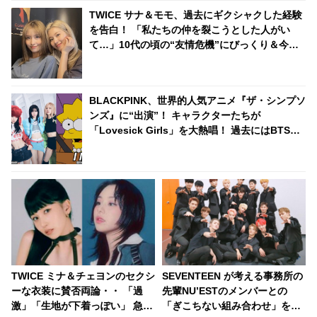
TWICE サナ＆モモ、過去にギクシャクした経験
を告白！ 「私たちの仲を裂こうとした人がい
て…」10代の頃の“友情危機”にびっくり＆今も
続く絆ストーリーに感動
BLACKPINK、世界的人気アニメ『ザ・シンプソ
ンズ』に“出演”！ キャラクターたちが
「Lovesick Girls」を大熱唱！ 過去にはBTSも
同番組に“来店”
TWICE ミナ＆チェヨンのセクシ
SEVENTEEN が考える事務所の
ーな衣装に賛否両論・・ 「過
先輩NU’ESTのメンバーとの
激」「生地が下着っぽい」 急激
「ぎこちない組み合わせ」を発