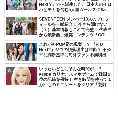
Next？』から誕生した、日本人のイロ
ハとモカを含む5人組ガールズグルー
プ！ デビュー曲「Magnetic」がいき
SEVENTEEN メンバー13人のプロフ
なりの大ヒット
ィールを一挙紹介！ 今さら聞けない
（？）基本情報もこれで完璧！ 代表曲
から最新曲、爆笑コンテンツ『GOING
SEVENTEEN』まで・・VERY NICE
これがK-POP界の現実！？ 『R U
な魅力が満載
Next?』ジウの脱落理由は年齢？ 不公
平な判断基準に海外ファン不満噴出
いったいどこにそんな時間が！？
aespa カリナ、スマホゲームで韓国１
位の記録を保持！ 空き時間を使って１
万回ものミニゲームをクリア「芸能人
たちが時間がないと言っているのは全
部嘘」