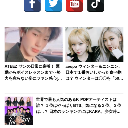
ATEEZ サンの日常に密着！ 運
aespa ウィンター＆ニンニン、
動からボイスレッスンまで‥努
日本で１番おいしかった食べ物
力を怠らない姿にファン感心[動
は？ ウィンターは〇〇を「50個
画あり]
完食したい」と大体宣言！ 彼女
たちが愛してやまない日本食と
は？
世界で最も人気のあるK-POPアーティストは
誰？ １位はやっぱりBTS、気になる２位、３位
は…？ 日本のランキングにはKARA、少女時代
もランクイン！ 各国の個性あふれるデータに注
目殺到