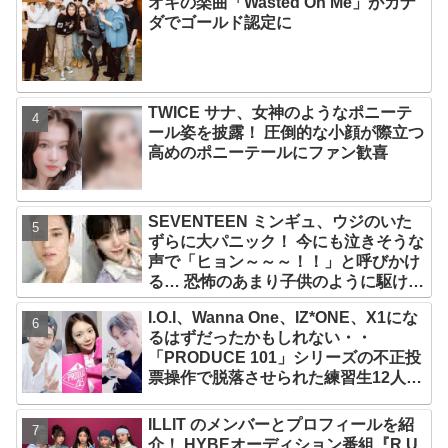
オキの楽曲「Wasted On Me」がカナ
ダでゴールド認定に
TWICE サナ、女神のようなポニーテ
ール姿を披露！ 圧倒的な小顔が際立つ
高めのポニーテールにファン歓喜
SEVENTEEN ミンギュ、ウジのいた
ずらに大パニック！ 今にも泣きそうな
声で「ヒョン～～～！！」と呼びかけ
る… 恐怖のあまり子供のように駆け出
す姿がかわいい
I.O.I、Wanna One、IZ*ONE、X1にな
るはずだったかもしれない・・
「PRODUCE 101」シリーズの不正投
票操作で脱落させられた練習生12人の
氏名が公表
ILLIT のメンバーとプロフィールを紹
介！ HYBEオーディション番組『R U