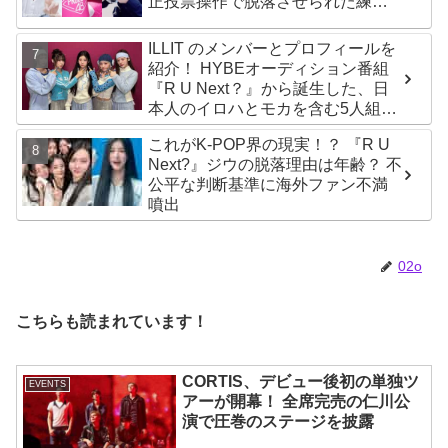
正投票操作で脱落させられた練習
生12人の氏名が公表
ILLIT のメンバーとプロフィールを
紹介！ HYBEオーディション番組
『R U Next？』から誕生した、日
本人のイロハとモカを含む5人組ガ
ールズグループ！ デビュー曲
これがK-POP界の現実！？ 『R U
「Magnetic」がいきなりの大ヒッ
Next?』ジウの脱落理由は年齢？ 不
ト
公平な判断基準に海外ファン不満
噴出
02o
こちらも読まれています！
CORTIS、デビュー後初の単独ツ
EVENTS
アーが開幕！ 全席完売の仁川公
演で圧巻のステージを披露