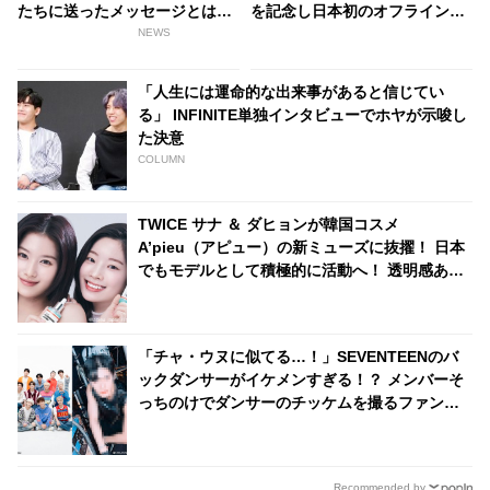
たちに送ったメッセージとは？
を記念し日本初のオフライン特
[動画あり]
典会開催決定！ 初の来日に期待
NEWS
高まる
「人生には運命的な出来事があると信じてい
る」 INFINITE単独インタビューでホヤが示唆し
た決意
COLUMN
TWICE サナ ＆ ダヒョンが韓国コスメ
A’pieu（アピュー）の新ミューズに抜擢！ 日本
でもモデルとして積極的に活動へ！ 透明感あふ
れる美しいビジュアルに大注目
「チャ・ウヌに似てる…！」SEVENTEENのバ
ックダンサーがイケメンすぎる！？ メンバーそ
っちのけでダンサーのチッケムを撮るファン
も・・ スターのオーラを放つ彼に大注目
Recommended by