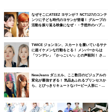
な路線変更に戸惑うファン続出
表！？ NU’ESTも共感！ 気にな
るその組み合わせと実態
は・・・
なぜそこにATEEZ ヨサンが？ NCT127のコンテ
ンツに子ども時代のヨサンが登場！ グループの
活動を振り返る映像になぜ・・予想外のハプニ
ングにファン大爆笑
TWICE ジョンヨン、スカートを履いているサナ
に超イケメンな行動をとる！ メンバーからは
「ツンデレ」「かっこいい」との声殺到！ さり
げない気づかいにサナも胸キュン
NewJeans ダニエル、ここ数日のビジュアルの
変化が最強すぎる！ 気品あふれるプリンセスか
ら、とびっきりキュートなバービー人形に・・
変幻自在の美貌にうっとり