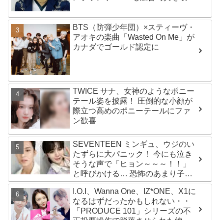
下げ
BTS（防弾少年団）×スティーヴ・
アオキの楽曲「Wasted On Me」が
カナダでゴールド認定に
TWICE サナ、女神のようなポニー
テール姿を披露！ 圧倒的な小顔が
際立つ高めのポニーテールにファ
ン歓喜
SEVENTEEN ミンギュ、ウジのい
たずらに大パニック！ 今にも泣き
そうな声で「ヒョン～～～！！」
と呼びかける… 恐怖のあまり子供
のように駆け出す姿がかわいい
I.O.I、Wanna One、IZ*ONE、X1に
なるはずだったかもしれない・・
「PRODUCE 101」シリーズの不