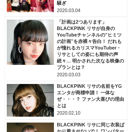
騒ぎ
2020.03.04
「計画は2つあります」
BLACKPINK リサが自身の
YouTubeチャンネルの“ヒミツ
の計画”を赤裸々告白！ だれも
が憧れるカリスマYouTuber・
リサとしての姿にも期待の声
続々… 明かされた次なる映像の
プランとは？
2020.03.03
BLACKPINK リサの名前をYG
エンタが商標申請！ 一体な
ぜ・・・？ ファン大喜びの理由
とは
2020.02.10
BLACKPINK リサに同じ衣装ば
かり着させないで！ ワンパター