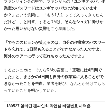
ファンサイン会の中で、ファンからの
「ユンギオッパ、作
業室のパスワードはユンギオッパだけが知っています
か？」
という質問に、「もう1人知ってて入ってきてたん
だけど…」と回答。するとRMは、
そんなシュガに降りか
かった思いがけない災難
をこう暴露した。
「でもこのヒョンが笑えるのは、自分の作業室のパスワー
ドを忘れて、2日間も入ることができなかったんですよ。
海外のツアーに行って忘れちゃったんですよ」
するとシュガは、そんなRMの言葉に
「正確には4日間で
した」
と、
まさかの4日間も自身の作業室に入ることがで
きなかったことを告白
。業者を呼び、なんとか開けてもら
っていたことを明かしていた。
180527 알라딘 팬싸인회 작업실 비밀번호 까먹은