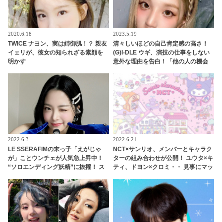
2020.6.18
2023.5.19
TWICE ナヨン、実は姉御肌！？ 親友
清々しいほどの自己肯定感の高さ！
イェリが、彼女の知られざる素顔を
(G)I-DLE ウギ、演技の仕事をしない
明かす
意外な理由を告白！「他の人の機会
を奪ってしまいそう・・」自身への
絶大な自信に感心＆爆笑
2022.6.3
2022.6.21
LE SSERAFIMの末っ子「えがじゃ
NCT×サンリオ、メンバーとキャラク
が」ことウンチェが人気急上昇中！
ターの組み合わせが公開！ ユウタ×キ
“ソロエンディング妖精”に抜擢！ ス
ティ、ドヨン×クロミ・・ 見事にマッ
マイルポテトのようなあどけない純
チしたキャラがかわいすぎる
粋な笑顔とかわいすぎる愛嬌にメン
バーも悶絶