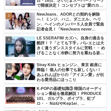
日・18日、さいたまスーパーアリーナ
で開催決定！ コンセプトは“愛のカケ
ラ”！？ 14日には新アルバム
NewJeans、ADORとの契約を解除
『AMORTAGE』もリリース
へ！ ミンジ、ハニ、ダニエル、ヘリ
ン、ヘインのメンバー５人全員で緊急
記者会見！「NewJeans never
dies!」と微笑みの宣言！ ADOR側、
LE SSERAFIM カズハ、自身の過去を
2029年まで契約有効と主張
酷評！？「とても下手」バレエとは大
きく違うダンススタイルに苦戦・・ め
げることなく冷静に努力を重ねる姿に
称賛の声続々
Stray Kids ヒョンジン、東京 銀座に
降臨！ 個人の仕事でも寂しくない！
あふれんばかりの「アイエン愛」が伝
わる愛用品にほっこり
K-POPの基礎知識③ 韓国のオーディ
ション番組を徹底解説！ PRODUCE
101、ガルプラ、ボイプラ、虹プ
ロ・・ NiziUやKep1er、
ZEROBASEONEら人気グループが