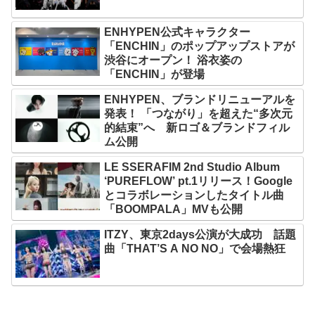
ENHYPEN公式キャラクター
「ENCHIN」のポップアップストアが
渋谷にオープン！ 浴衣姿の
「ENCHIN」が登場
ENHYPEN、ブランドリニューアルを
発表！ 「つながり」を超えた“多次元
的結束”へ 新ロゴ＆ブランドフィル
ム公開
LE SSERAFIM 2nd Studio Album
‘PUREFLOW’ pt.1リリース！Google
とコラボレーションしたタイトル曲
「BOOMPALA」MVも公開
ITZY、東京2days公演が大成功 話題
曲「THAT’S A NO NO」で会場熱狂