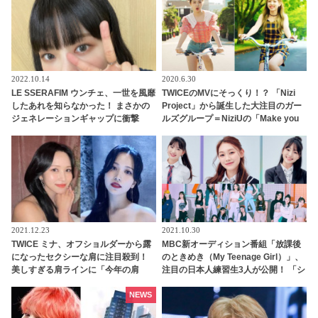
2022.10.14
2020.6.30
LE SSERAFIM ウンチェ、一世を風靡
TWICEのMVにそっくり！？ 「Nizi
したあれを知らなかった！ まさかの
Project」から誕生した大注目のガー
ジェネレーションギャップに衝撃
ルズグループ＝NiziUの「Make you
「これを知らないなんてありえます
happy」ＭＶはTWICE人気曲を彷彿
か？」彼女の若さを実感させられる
とさせるシーンが満載[動画あり]
発言に驚き
2021.12.23
2021.10.30
TWICE ミナ、オフショルダーから露
MBC新オーディション番組「放課後
になったセクシーな肩に注目殺到！
のときめき（My Teenage Girl）」、
美しすぎる肩ラインに「今年の肩
注目の日本人練習生3人が公開！ 「シ
賞」期待高まる
ョー！K-POPの中心」にも出演
NEWS