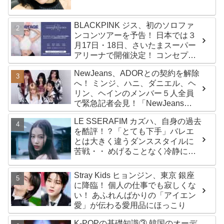
BLACKPINK ジス、初のソロファ
ンコンツアーを予告！ 日本では３
月17日・18日、さいたまスーパー
アリーナで開催決定！ コンセプト
は“愛のカケラ”！？ 14日には新ア
NewJeans、ADORとの契約を解除
ルバム『AMORTAGE』もリリース
へ！ ミンジ、ハニ、ダニエル、ヘ
リン、ヘインのメンバー５人全員
で緊急記者会見！「NewJeans
never dies!」と微笑みの宣言！
LE SSERAFIM カズハ、自身の過去
ADOR側、2029年まで契約有効と
を酷評！？「とても下手」バレエ
主張
とは大きく違うダンススタイルに
苦戦・・ めげることなく冷静に努
力を重ねる姿に称賛の声続々
Stray Kids ヒョンジン、東京 銀座
に降臨！ 個人の仕事でも寂しくな
い！ あふれんばかりの「アイエン
愛」が伝わる愛用品にほっこり
K-POPの基礎知識③ 韓国のオーデ