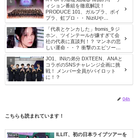
ィション番組を徹底解説！
PRODUCE 101、ガルプラ、ボイ
プラ、虹プロ・・ NiziUや
Kep1er、ZEROBASEONEら人気
「代表とケンカした」fromis_9 ジ
グループが続々と誕生！ JO1や
ホン、ツインテールが嫌すぎて会
INI、ME:Iを生んだ日プまで一挙紹
社の代表に直談判！？ マンネの悲
介
しい運命・・？ 衝撃のエピソード
に爆笑
JO1、INIの弟分 DXTEEN、ANAと
コラボのSNSチャレンジ企画に挑
戦！ メンバー全員がパイロット
に！？
04h
こちらも読まれています！
ILLIT、初の日本ライブツアーを
NEWS