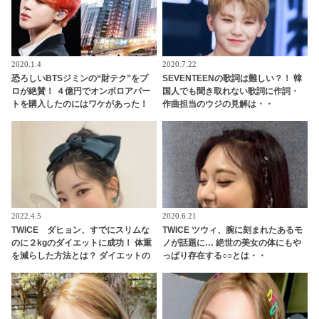
2020.1.4
2020.7.22
恐ろしいBTSジミンの“財テク”をプ
SEVENTEENの歌詞は難しい？！ 韓
ロが絶賛！ ４億円でオンボロアパー
国人でも聞き取れない歌詞に作詞・
トを購入したのにはワケがあった！
作曲担当のウジの見解は・・
未来は『韓国一のセレブタウン』の
地主になるってホント？
2022.4.5
2020.6.21
TWICE ダヒョン、すでにスリムな
TWICE ツウィ、腕に刻まれたあるモ
のに２kgのダイエットに成功！ 体重
ノが話題に… 絶世の美女の体にもや
を減らした方法とは？ ダイエットの
っぱり存在する○○とは・・
秘訣を明かす