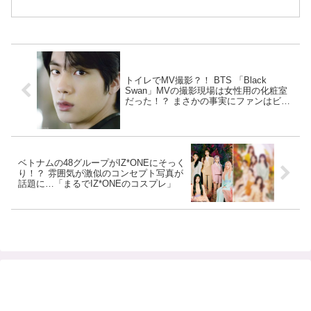
トイレでMV撮影？！ BTS 「Black
Swan」MVの撮影現場は女性用の化粧室
だった！？ まさかの事実にファンはビッ
クリ
ベトナムの48グループがIZ*ONEにそっく
り！？ 雰囲気が激似のコンセプト写真が
話題に…「まるでIZ*ONEのコスプレ」