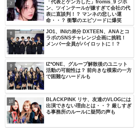
「代表とケンカした」fromis_9 ジホ
続々と誕生！ JO1やINI、ME:Iを生ん
ン、ツインテールが嫌すぎて会社の代
だ日プまで一挙紹介
表に直談判！？ マンネの悲しい運
命・・？ 衝撃のエピソードに爆笑
JO1、INIの弟分 DXTEEN、ANAとコ
ラボのSNSチャレンジ企画に挑戦！
メンバー全員がパイロットに！？
IZ*ONE、グループ解散後のユニット
活動の可能性は？ 前向きな模索の一方
で困難なハードルも
BLACKPINK リサ、友達のVLOGには
出演できない理由とは・・？ 厳しすぎ
る事務所のルールに疑問の声も