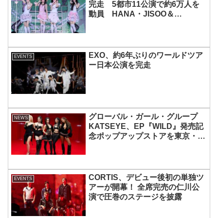
完走 5都市11公演で約6万人を
動員 HANA・JISOO＆
MOMOKAとのスペシャルコラボ
も実現
EXO、約6年ぶりのワールドツア
EVENTS
ー日本公演を完走
グローバル・ガール・グループ
NEWS
KATSEYE、EP『WILD』発売記
念ポップアップストアを東京・原
宿で開催 限定グッズも登場
CORTIS、デビュー後初の単独ツ
EVENTS
アーが開幕！ 全席完売の仁川公
演で圧巻のステージを披露