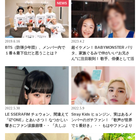
ドラマを見逃すな
NEWS
2019.6.16
2023.4.2
BTS（防弾少年団）、メンバー内で
超イケメン！ BABYMONSTER パリ
１番＆最下位だと思うことは？
タ、家族ぐるみで仲がいい“お兄さ
ん”に注目殺到！ 歌手、俳優として活
躍するその人物とは？
2022.5.30
2022.5.9
LE SSERAFIM チェウォン、間違えて
Stray Kids ヒョンジン、実はあるメ
「IZ*ONE」とあいさつ！ なつかしい
ンバーのガチファン！ 「歌声が世界
響きにファン涙腺崩壊・・ 「久しぶ
で１番好き」・・ もはやファンより
りに聞けてうれしい」
もファンといえるほど、ドハマりし
ていることが明らかに