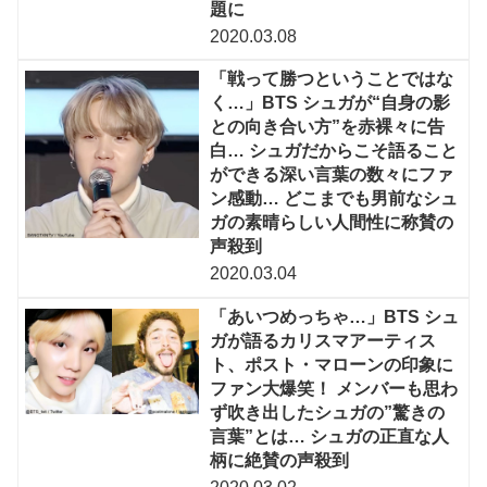
題に
2020.03.08
「戦って勝つということではな
く…」BTS シュガが“自身の影
との向き合い方”を赤裸々に告
白… シュガだからこそ語ること
ができる深い言葉の数々にファ
ン感動… どこまでも男前なシュ
ガの素晴らしい人間性に称賛の
声殺到
2020.03.04
「あいつめっちゃ…」BTS シュ
ガが語るカリスマアーティス
ト、ポスト・マローンの印象に
ファン大爆笑！ メンバーも思わ
ず吹き出したシュガの”驚きの
言葉”とは… シュガの正直な人
柄に絶賛の声殺到