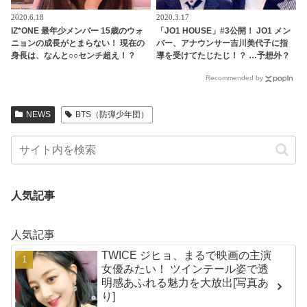
2020.6.18
2020.3.17
IZ*ONE 最年少メンバー 15歳のウォ
「JO1 HOUSE」#3公開！ JO1 メン
ニョンの成長がとまらない！ 現在の
バー、アナウンサー吉川美代子に指
身長は、なんと○○センチ超え！？
導を受けてたじたじ！？ …予想外？
それとも予想通り？トーク力のレベ
Recommended by
ル分けに注目・・
NEWS
BTS（防弾少年団）
人気記事
人気記事
TWICE ジヒョ、まるで映画の主演
女優みたい！ ツインテール姿で透
明感あふれる魅力を大放出[写真あ
り]