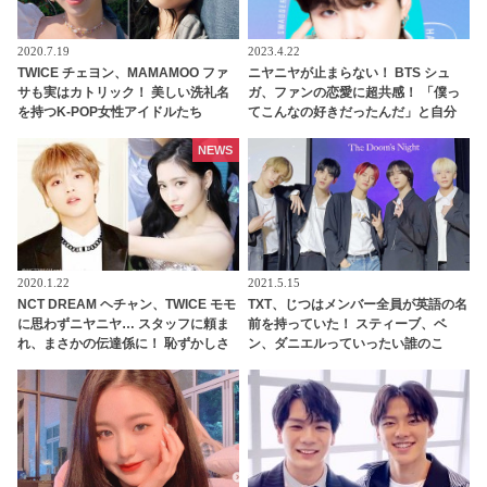
2020.7.19
2023.4.22
TWICE チェヨン、MAMAMOO ファ
ニヤニヤが止まらない！ BTS シュ
サも実はカトリック！ 美しい洗礼名
ガ、ファンの恋愛に超共感！ 「僕っ
を持つK-POP女性アイドルたち
てこんなの好きだったんだ」と自分
でもビックリ…ARMYの恋愛事情に
ワクワクする様子がかわいすぎる
NEWS
2020.1.22
2021.5.15
NCT DREAM ヘチャン、TWICE モモ
TXT、じつはメンバー全員が英語の名
に思わずニヤニヤ… スタッフに頼ま
前を持っていた！ スティーブ、ベ
れ、まさかの伝達係に！ 恥ずかしさ
ン、ダニエルっていったい誰のこ
を懸命にこらえながらも任務を全う
と？ それぞれを英語名で呼び合うほ
する、かわいいすぎる姿に、ファン
ほえましい姿も公開
の視線釘づけ