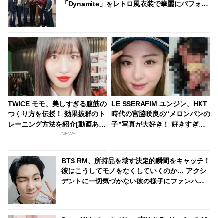
「Dynamite」をレトロ風衣装で華麗にパフォー
マンス[動画]
TWICE モモ、美しすぎる腹筋の
LE SSERAFIM ユンジン、HKT
つくり方を伝授！ 効果抜群のト
時代の宮脇咲良の“メロンパンの
レーニング方法を紹介[動画あ
子”写真が大好き！ 好きすぎて
り]
Zoomの背景にまで設定！ こと
NEWS
あるごとにその話題を持ち出
す・・ トリコになるのも納得の
BTS RM、所持品を壊す決定的瞬間をキャッチ！
どこか癖になる過去写真に注目
彼はこうしてモノをなくしていくのか… アクシ
殺到
デントに一切気づかない彼の様子にファンハラ
ハラ「ちゃんと後ろを見て！」