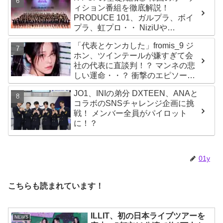
ィション番組を徹底解説！
PRODUCE 101、ガルプラ、ボイ
プラ、虹プロ・・ NiziUや
Kep1er、ZEROBASEONEら人気
「代表とケンカした」fromis_9 ジ
グループが続々と誕生！ JO1や
ホン、ツインテールが嫌すぎて会
INI、ME:Iを生んだ日プまで一挙紹
社の代表に直談判！？ マンネの悲
介
しい運命・・？ 衝撃のエピソード
に爆笑
JO1、INIの弟分 DXTEEN、ANAと
コラボのSNSチャレンジ企画に挑
戦！ メンバー全員がパイロット
に！？
01y
こちらも読まれています！
ILLIT、初の日本ライブツアーを
NEWS