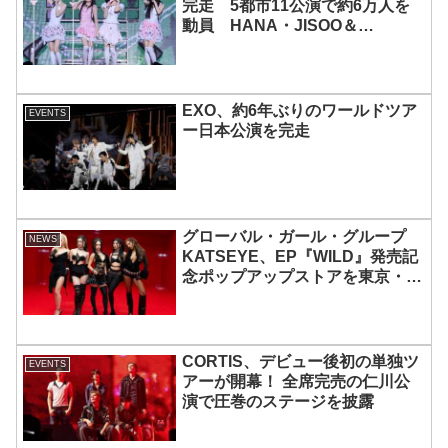
完走 5都市11公演で約6万人を
動員 HANA・JISOO＆
MOMOKAとのスペシャルコラボ
も実現
EXO、約6年ぶりのワールドツア
EVENTS
ー日本公演を完走
グローバル・ガール・グループ
NEWS
KATSEYE、EP『WILD』発売記
念ポップアップストアを東京・原
宿で開催 限定グッズも登場
CORTIS、デビュー後初の単独ツ
EVENTS
アーが開幕！ 全席完売の仁川公
演で圧巻のステージを披露