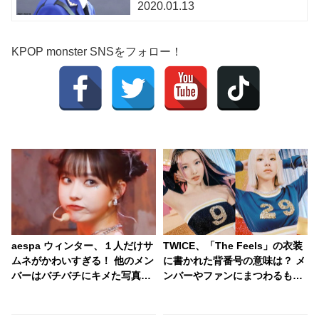
2020.01.13
KPOP monster SNSをフォロー！
aespa ウィンター、１人だけサ
TWICE、「The Feels」の衣装
ムネがかわいすぎる！ 他のメン
に書かれた背番号の意味は？ メ
バーはバチバチにキメた写真な
ンバーやファンにまつわるもの
のに・・ まるでおまんじゅうの
から、なんだかテキトー（？）
ような愛らしいビジュアルに思
なものまで・・ 気になるその意