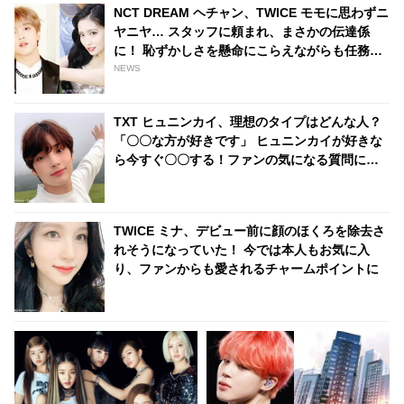
わず再生する人続出
味とは？
NCT DREAM ヘチャン、TWICE モモに思わずニ
ヤニヤ… スタッフに頼まれ、まさかの伝達係
に！ 恥ずかしさを懸命にこらえながらも任務を
全うする、かわいいすぎる姿に、ファンの視線
NEWS
釘づけ
TXT ヒュニンカイ、理想のタイプはどんな人？
「〇〇な方が好きです」 ヒュニンカイが好きな
ら今すぐ〇〇する！ファンの気になる質問に回
答
TWICE ミナ、デビュー前に顔のほくろを除去さ
れそうになっていた！ 今では本人もお気に入
り、ファンからも愛されるチャームポイントに