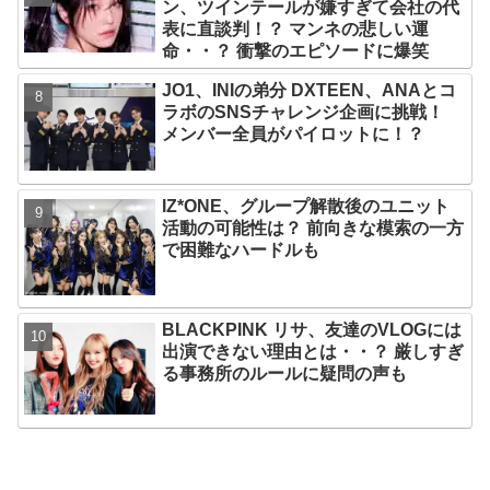
ン、ツインテールが嫌すぎて会社の代
だ日プまで一挙紹介
表に直談判！？ マンネの悲しい運
命・・？ 衝撃のエピソードに爆笑
JO1、INIの弟分 DXTEEN、ANAとコ
ラボのSNSチャレンジ企画に挑戦！
メンバー全員がパイロットに！？
IZ*ONE、グループ解散後のユニット
活動の可能性は？ 前向きな模索の一方
で困難なハードルも
BLACKPINK リサ、友達のVLOGには
出演できない理由とは・・？ 厳しすぎ
る事務所のルールに疑問の声も