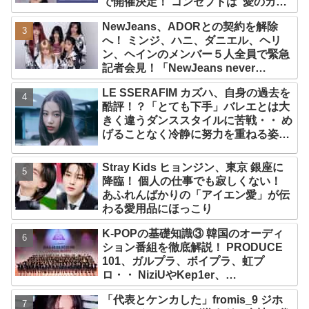
で開催決定！ コンセプトは“愛のカケ
ラ”！？ 14日には新アルバム
NewJeans、ADORとの契約を解除
『AMORTAGE』もリリース
へ！ ミンジ、ハニ、ダニエル、ヘリ
ン、ヘインのメンバー５人全員で緊急
記者会見！「NewJeans never
dies!」と微笑みの宣言！ ADOR側、
LE SSERAFIM カズハ、自身の過去を
2029年まで契約有効と主張
酷評！？「とても下手」バレエとは大
きく違うダンススタイルに苦戦・・ め
げることなく冷静に努力を重ねる姿に
称賛の声続々
Stray Kids ヒョンジン、東京 銀座に
降臨！ 個人の仕事でも寂しくない！
あふれんばかりの「アイエン愛」が伝
わる愛用品にほっこり
K-POPの基礎知識③ 韓国のオーディ
ション番組を徹底解説！ PRODUCE
101、ガルプラ、ボイプラ、虹プ
ロ・・ NiziUやKep1er、
ZEROBASEONEら人気グループが
「代表とケンカした」fromis_9 ジホ
続々と誕生！ JO1やINI、ME:Iを生ん