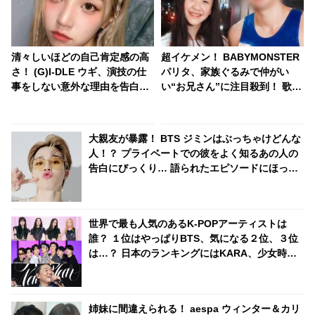
清々しいほどの自己肯定感の高
超イケメン！ BABYMONSTER
さ！ (G)I-DLE ウギ、演技の仕
パリタ、家族ぐるみで仲がい
事をしない意外な理由を告白！
い“お兄さん”に注目殺到！ 歌
「他の人の機会を奪ってしまい
手、俳優として活躍するその人
そう・・」自身への絶大な自信
物とは？
に感心＆爆笑
大親友が暴露！ BTS ジミンはぶっちゃけどんな
人！？ プライベートでの彼をよく知るあの人の
告白にびっくり… 語られたエピソードにほっこ
り「またジミンを好きになった」
世界で最も人気のあるK-POPアーティストは
誰？ １位はやっぱりBTS、気になる２位、３位
は…？ 日本のランキングにはKARA、少女時代
もランクイン！ 各国の個性あふれるデータに注
目殺到
姉妹に間違えられる！ aespa ウィンター＆カリ