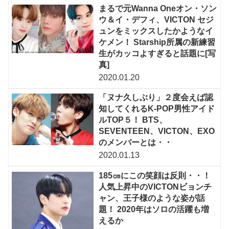
まるで元Wanna Oneオン・ソン
ウ＆イ・デフィ、VICTON セジ
ュンをミックスしたかようなイ
ケメン！ Starship所属の新練習
生がカッコよすぎると話題に[写
真]
2020.01.20
「ヌナ久しぶり」２度会えば認
知してくれるK-POP男性アイド
ルTOP５！ BTS、
SEVENTEEN、VICTON、EXO
のメンバーとは・・
2020.01.13
185㎝にこの笑顔は反則・・！
人気上昇中のVICTONビョンチ
ャン、王子様のような姿が話
題！ 2020年はソロの活躍も増
えるか