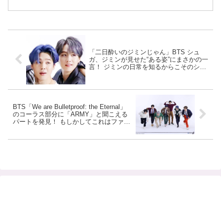
「二日酔いのジミンじゃん」BTS シュ
ガ、ジミンが見せた“ある姿”にまさかの一
言！ ジミンの日常を知るからこそのシュ
ガの言葉にファン爆笑… シュガの発言に
すぐさま乗っかるメンバーたちの姿も話
題に
BTS「We are Bulletproof: the Eternal」
のコーラス部分に「ARMY」と聞こえる
パートを発見！ もしかしてこれはファン
へのメッセージ・・？