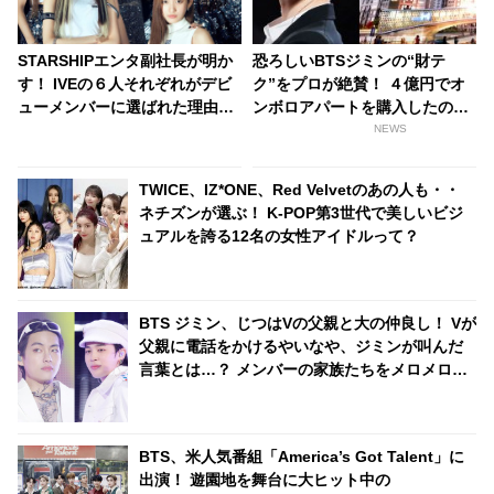
STARSHIPエンタ副社長が明か
恐ろしいBTSジミンの“財テ
す！ IVEの６人それぞれがデビ
ク”をプロが絶賛！ ４億円でオ
ューメンバーに選ばれた理由と
ンボロアパートを購入したのに
は？ 実力はもちろん、内面もか
はワケがあった！ 未来は『韓国
NEWS
なり重視！ 絶え間ない努力、勤
一のセレブタウン』の地主にな
勉さ、情熱・・ 納得のワケが明
るってホント？
TWICE、IZ*ONE、Red Velvetのあの人も・・
かされる
ネチズンが選ぶ！ K-POP第3世代で美しいビジ
ュアルを誇る12名の女性アイドルって？
BTS ジミン、じつはVの父親と大の仲良し！ Vが
父親に電話をかけるやいなや、ジミンが叫んだ
言葉とは…？ メンバーの家族たちをメロメロに
したジミンの愛くるしいキャラクターにほっこ
り
BTS、米人気番組「America’s Got Talent」に
出演！ 遊園地を舞台に大ヒット中の