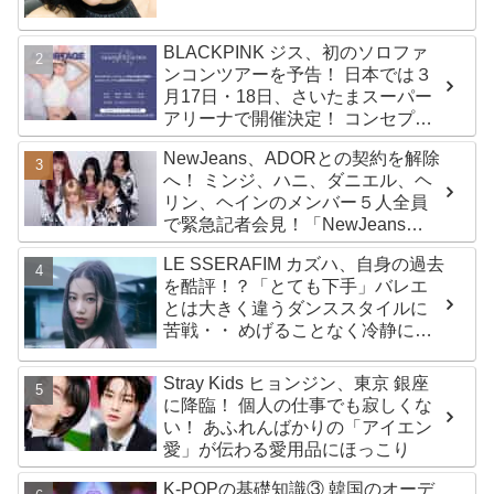
BLACKPINK ジス、初のソロファ
ンコンツアーを予告！ 日本では３
月17日・18日、さいたまスーパー
アリーナで開催決定！ コンセプト
は“愛のカケラ”！？ 14日には新ア
NewJeans、ADORとの契約を解除
ルバム『AMORTAGE』もリリース
へ！ ミンジ、ハニ、ダニエル、ヘ
リン、ヘインのメンバー５人全員
で緊急記者会見！「NewJeans
never dies!」と微笑みの宣言！
LE SSERAFIM カズハ、自身の過去
ADOR側、2029年まで契約有効と
を酷評！？「とても下手」バレエ
主張
とは大きく違うダンススタイルに
苦戦・・ めげることなく冷静に努
力を重ねる姿に称賛の声続々
Stray Kids ヒョンジン、東京 銀座
に降臨！ 個人の仕事でも寂しくな
い！ あふれんばかりの「アイエン
愛」が伝わる愛用品にほっこり
K-POPの基礎知識③ 韓国のオーデ