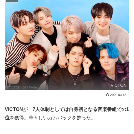
VICTON
2020.03.18
VICTON
が、
7人体制としては自身初となる音楽番組での1
位
を獲得。華々しいカムバックを飾った。