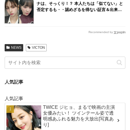
ナは、そっくり！？ 本人たちは「似てない」と
否定するも・・認めざるを得ない証言＆出来事
が頻発
Recommended by
NEWS
VICTON
人気記事
人気記事
TWICE ジヒョ、まるで映画の主演
女優みたい！ ツインテール姿で透
明感あふれる魅力を大放出[写真あ
り]