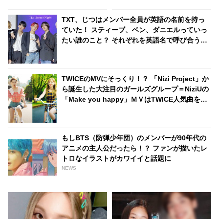
感動の声
だけのタトゥー計画に盛り上が
るメンバーたちの正直な本音に
TXT、じつはメンバー全員が英語の名前を持っ
期待の声続々
ていた！ スティーブ、ベン、ダニエルっていっ
たい誰のこと？ それぞれを英語名で呼び合うほ
ほえましい姿も公開
TWICEのMVにそっくり！？ 「Nizi Project」か
ら誕生した大注目のガールズグループ＝NiziUの
「Make you happy」ＭＶはTWICE人気曲を彷
彿とさせるシーンが満載[動画あり]
もしBTS（防弾少年団）のメンバーが90年代の
アニメの主人公だったら！？ ファンが描いたレ
トロなイラストがカワイイと話題に
NEWS