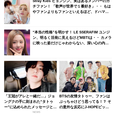
Stray Kids ヒョンジン、実はあるメンバーのガ
チファン！ 「歌声が世界で１番好き」・・ もは
やファンよりもファンといえるほど、ドハマり
していることが明らかに
“本当の性格”を明かす！ LE SSERAFIM ユンジ
ン、明るく活発に見えるけどMBTIは・・ カメラ
に映った姿だけじゃわからない、深い心の内と
は？
「王冠がアレと一緒だ…」ジョ
BTSの友情タトゥー、ファンは
ングクの手に刻まれた“タトゥ
ぶっちゃけどう思ってる！？ そ
ー”に込められたメッセージと
の意外な反応にJ-HOPEビック
は？ ファンによる見事な推理に
リ「思ったよりも…」 … ７人
NEWS