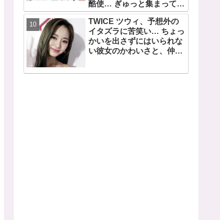
酷使… ぎゅっと集まってお
互いの体に負荷をかけあう
TWICE ツウィ、予想外の
３人のトレーニング風景が
イタズラに苦笑い… ちょっ
かわいすぎるとファンくぎ
かいを出さずにはいられな
づけ
い彼女のかわいさと、仲睦
まじいメンバーのやり取り
にファンはほっこり