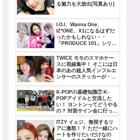
る魅力を大放出[写真あり]
I.O.I、Wanna One、
IZ*ONE、X1になるはずだ
ったかもしれない・・
「PRODUCE 101」シリー
ズの不正投票操作で脱落さ
せられた練習生12人の氏名
TWICE モモのスマホケー
が公表
スに視線集中！ そこには日
本のあの超人気インフルエ
ンサーのステッカーが・・
TWICEの大ファンを公言す
るその人物は大よろこび！
K-POPの基礎知識⑦ K-
まさに「成功したファン」
POPアイドルと交流した
だと話題沸騰
い！ ヨントンってどうやる
の？ 対面サイン会に行って
みたい！ ショケ、お見送り
ITZY イェジ、無視するリ
会、握手会・・・リリース
アに激怒！？ ただ一緒にハ
イベントあれこれを紹介
ートを作りたいだけなの