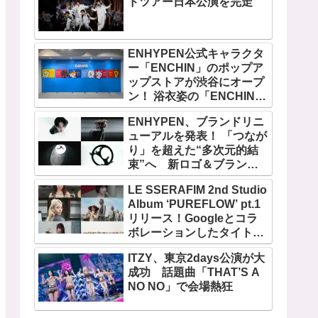
ドツアー日本公演を完走
ENHYPEN公式キャラクタ
ー「ENCHIN」のポップア
ップストアが渋谷にオープ
ン！ 浴衣姿の「ENCHIN」
が登場
ENHYPEN、ブランドリニ
ューアルを発表！ 「つなが
り」を超えた“多次元的結
束”へ 新ロゴ＆ブランド
フィルム公開
LE SSERAFIM 2nd Studio
Album ‘PUREFLOW’ pt.1
リリース！Googleとコラ
ボレーションしたタイトル
曲「BOOMPALA」MVも公
ITZY、東京2days公演が大
開
成功 話題曲「THAT’S A
NO NO」で会場熱狂