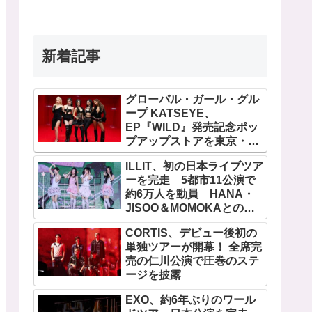
新着記事
グローバル・ガール・グル
ープ KATSEYE、
EP『WILD』発売記念ポッ
プアップストアを東京・原
宿で開催 限定グッズも登
ILLIT、初の日本ライブツア
場
ーを完走 5都市11公演で
約6万人を動員 HANA・
JISOO＆MOMOKAとのス
ペシャルコラボも実現
CORTIS、デビュー後初の
単独ツアーが開幕！ 全席完
売の仁川公演で圧巻のステ
ージを披露
EXO、約6年ぶりのワール