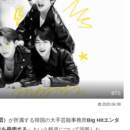
BTS
2020.04.08
団）
が所属する韓国の大手芸能事務所
Big Hitエンタ
作を発売する」
という報道について回答した。