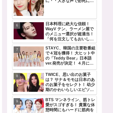
に・・大きな声で必死にア
ピールする姿がかわいすぎ
る[動画]
日本料理に絶大な信頼！
WayV テン、ラーメン屋で
のメニュー選択が超適当！
「何を注文してもおいしい
から・・」日本の食べ物に
STAYC、韓国の主要歌番組
関する持論を明かす
で４冠を獲得！ 大ヒット中
の「Teddy Bear」日本語
ver.発売が決定！ ４月には
来日公演を大阪と東京で開
催
TWICE、思い出のお菓子
は？ サナ＆モモは日本のあ
のお菓子をセレクト！ 幼少
期のかわいらしいエピソー
ドも公開
BTS マンネライン、筋トレ
愛がスゴすぎる！ 貴重な休
憩時間にもハードに筋肉を