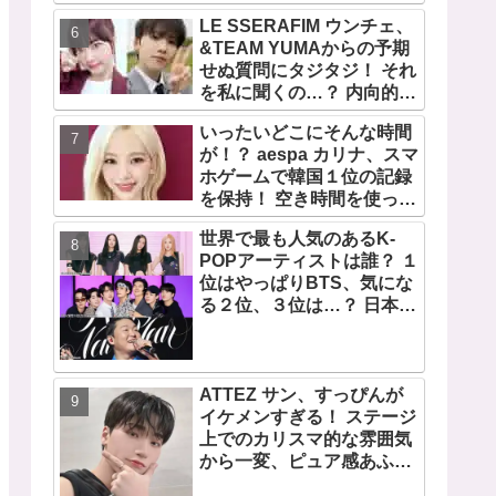
宿で開催 限定グッズも登
LE SSERAFIM ウンチェ、
場
&TEAM YUMAからの予期
せぬ質問にタジタジ！ それ
を私に聞くの…？ 内向的で
あるからこそ答えに困る彼
いったいどこにそんな時間
女のリアクションがかわい
が！？ aespa カリナ、スマ
すぎる
ホゲームで韓国１位の記録
を保持！ 空き時間を使って
１万回ものミニゲームをク
世界で最も人気のあるK-
リア「芸能人たちが時間が
POPアーティストは誰？ １
ないと言っているのは全部
位はやっぱりBTS、気にな
嘘」
る２位、３位は…？ 日本の
ランキングにはKARA、少
女時代もランクイン！ 各国
の個性あふれるデータに注
目殺到
ATTEZ サン、すっぴんが
イケメンすぎる！ ステージ
上でのカリスマ的な雰囲気
から一変、ピュア感あふれ
るビジュアルに視線殺到