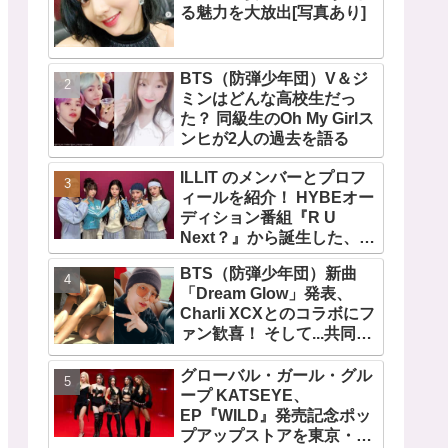
る魅力を大放出[写真あり]
BTS（防弾少年団）V＆ジ
ミンはどんな高校生だっ
た？ 同級生のOh My Girlス
ンヒが2人の過去を語る
ILLIT のメンバーとプロフ
ィールを紹介！ HYBEオー
ディション番組『R U
Next？』から誕生した、日
本人のイロハとモカを含む
BTS（防弾少年団）新曲
5人組ガールズグループ！
「Dream Glow」発表、
デビュー曲「Magnetic」が
Charli XCXとのコラボにフ
いきなりの大ヒット
ァン歓喜！ そして...共同制
作者が明かすジミンへの思
い「彼の夢、そして彼の絶
グローバル・ガール・グル
望から生まれた歌」
ープ KATSEYE、
EP『WILD』発売記念ポッ
プアップストアを東京・原