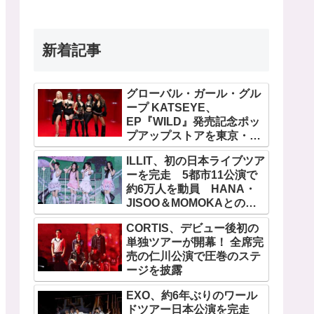
新着記事
グローバル・ガール・グル
ープ KATSEYE、
EP『WILD』発売記念ポッ
プアップストアを東京・原
宿で開催 限定グッズも登
ILLIT、初の日本ライブツア
場
ーを完走 5都市11公演で
約6万人を動員 HANA・
JISOO＆MOMOKAとのス
ペシャルコラボも実現
CORTIS、デビュー後初の
単独ツアーが開幕！ 全席完
売の仁川公演で圧巻のステ
ージを披露
EXO、約6年ぶりのワール
ドツアー日本公演を完走