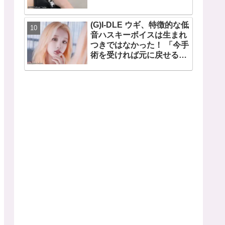
(G)I-DLE ウギ、特徴的な低
音ハスキーボイスは生まれ
つきではなかった！ 「今手
術を受ければ元に戻せるけ
ど...」 あの声になった原因
とは？