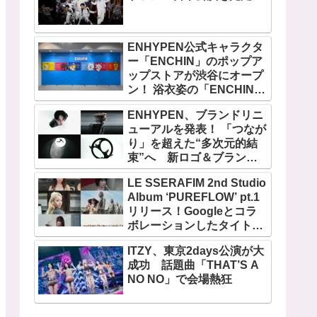
ENHYPEN公式キャラクタ
ー「ENCHIN」のポップア
ップストアが渋谷にオープ
ン！ 浴衣姿の「ENCHIN」
が登場
ENHYPEN、ブランドリニ
ューアルを発表！ 「つなが
り」を超えた“多次元的結
束”へ 新ロゴ＆ブランド
フィルム公開
LE SSERAFIM 2nd Studio
Album ‘PUREFLOW’ pt.1
リリース！Googleとコラ
ボレーションしたタイトル
曲「BOOMPALA」MVも公
ITZY、東京2days公演が大
開
成功 話題曲「THAT’S A
NO NO」で会場熱狂