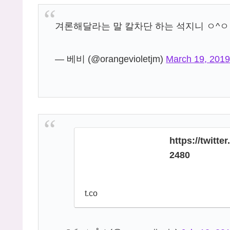
겨론해달라는 말 칼차단 하는 석지니 ㅇ^
— 베비 (@orangevioletjm)
March 19, 201
https://twitt
2480
t.co