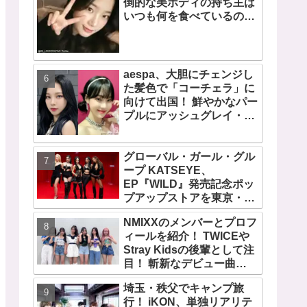
倒的な美ボディの持ち主は
いつも何を食べているの？
意外と食べる・・ 好きなも
のを食べつつ健康を維持す
る方法とは？
aespa、大胆にチェンジし
た髪色で「コーチェラ」に
向けて出国！ 鮮やかなパー
プルにアッシュグレイ・・
「二次元感増してる」 アバ
ターと完全一致のその姿に
グローバル・ガール・グル
悶絶
ープ KATSEYE、
EP『WILD』発売記念ポッ
プアップストアを東京・原
宿で開催 限定グッズも登
NMIXXのメンバーとプロフ
場
ィールを紹介！ TWICEや
Stray Kidsの後輩として注
目！ 斬新なデビュー曲
「O.O」は世界中で話題
埼玉・秩父でキャンプ旅
に！ 第４世代を代表する美
行！ iKON、単独リアリテ
女ソリュンをはじめ、全員