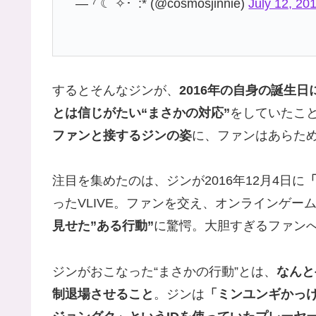
— ⁷ ☾ ✧･ﾟ:* (@cosmosjinnie)
July 12, 20
するとそんなジンが、
2016年の自身の誕生
とは信じがたい“まさかの対応”
をしていたこ
ファンと接するジンの姿
に、ファンはあらた
注目を集めたのは、ジンが2016年12月4日に
ったVLIVE。ファンを交え、オンラインゲ
見せた”ある行動”
に驚愕。大胆すぎるファン
ジンがおこなった“まさかの行動”とは、
なんと
制退場させること
。ジンは
「ミンユンギかっ