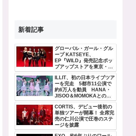
新着記事
グローバル・ガール・グル
ープ KATSEYE、
EP『WILD』発売記念ポッ
プアップストアを東京・原
宿で開催 限定グッズも登
ILLIT、初の日本ライブツア
場
ーを完走 5都市11公演で
約6万人を動員 HANA・
JISOO＆MOMOKAとのス
ペシャルコラボも実現
CORTIS、デビュー後初の
単独ツアーが開幕！ 全席完
売の仁川公演で圧巻のステ
ージを披露
EXO、約6年ぶりのワール