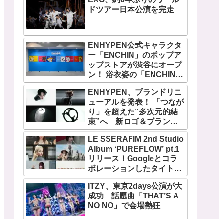
ドツアー日本公演を完走
ENHYPEN公式キャラクタ
ー「ENCHIN」のポップア
ップストアが渋谷にオープ
ン！ 浴衣姿の「ENCHIN」
が登場
ENHYPEN、ブランドリニ
ューアルを発表！ 「つなが
り」を超えた“多次元的結
束”へ 新ロゴ＆ブランド
フィルム公開
LE SSERAFIM 2nd Studio
Album ‘PUREFLOW’ pt.1
リリース！Googleとコラ
ボレーションしたタイトル
曲「BOOMPALA」MVも公
ITZY、東京2days公演が大
開
成功 話題曲「THAT’S A
NO NO」で会場熱狂