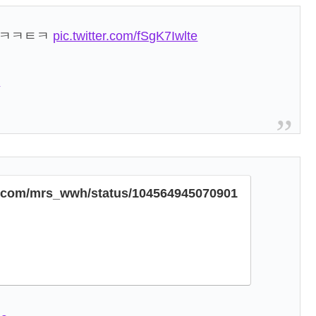
ㅇㅋㅋㅌㅋ
pic.twitter.com/fSgK7Iwlte
9
er.com/mrs_wwh/status/104564945070901