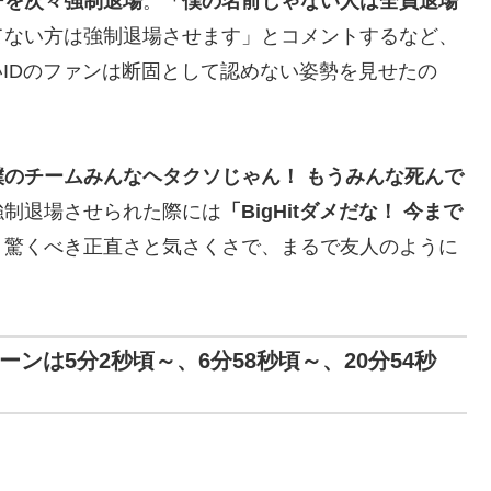
ーを次々強制退場
。
「僕の名前じゃない人は全員退場
てない方は強制退場させます」とコメントするなど、
いIDのファンは断固として認めない姿勢を見せたの
僕のチームみんなヘタクソじゃん！ もうみんな死んで
強制退場させられた際には
「BigHitダメだな！ 今まで
。驚くべき正直さと気さくさで、まるで友人のように
。
該当シーンは5分2秒頃～、6分58秒頃～、20分54秒