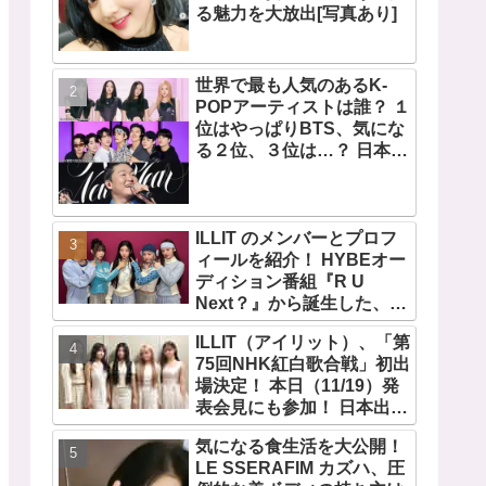
る魅力を大放出[写真あり]
世界で最も人気のあるK-
POPアーティストは誰？ １
位はやっぱりBTS、気にな
る２位、３位は…？ 日本の
ランキングにはKARA、少
女時代もランクイン！ 各国
の個性あふれるデータに注
目殺到
ILLIT のメンバーとプロフ
ィールを紹介！ HYBEオー
ディション番組『R U
Next？』から誕生した、日
本人のイロハとモカを含む
ILLIT（アイリット）、「第
5人組ガールズグループ！
75回NHK紅白歌合戦」初出
デビュー曲「Magnetic」が
場決定！ 本日（11/19）発
いきなりの大ヒット
表会見にも参加！ 日本出身
のイロハとモカ、意気込み
気になる食生活を大公開！
を語る「ずっと夢見てたス
LE SSERAFIM カズハ、圧
テージ…嬉しくて光栄」