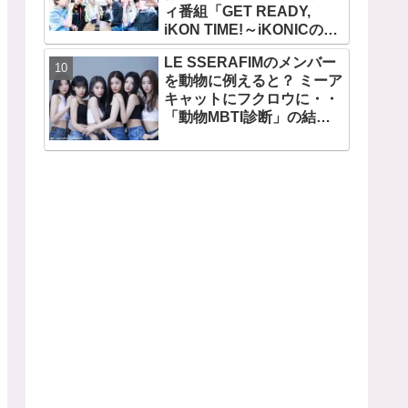
ィ番組「GET READY,
ビジュアルメンバーといわ
iKON TIME!～iKONICのた
れるその魅力をチェック
めなら～ 」が、７月７日か
LE SSERAFIMのメンバー
らMnetで放送・配信スター
を動物に例えると？ ミーア
ト
キャットにフクロウに・・
「動物MBTI診断」の結果
を性格とともに解説