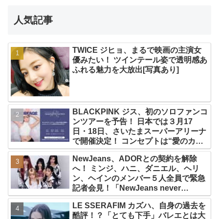
人気記事
TWICE ジヒョ、まるで映画の主演女
優みたい！ ツインテール姿で透明感あ
ふれる魅力を大放出[写真あり]
BLACKPINK ジス、初のソロファンコ
ンツアーを予告！ 日本では３月17
日・18日、さいたまスーパーアリーナ
で開催決定！ コンセプトは“愛のカケ
ラ”！？ 14日には新アルバム
NewJeans、ADORとの契約を解除
『AMORTAGE』もリリース
へ！ ミンジ、ハニ、ダニエル、ヘリ
ン、ヘインのメンバー５人全員で緊急
記者会見！「NewJeans never
dies!」と微笑みの宣言！ ADOR側、
LE SSERAFIM カズハ、自身の過去を
2029年まで契約有効と主張
酷評！？「とても下手」バレエとは大