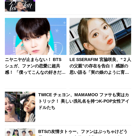
もランクイン！ 各国の個性あふれるデータに注
目殺到
ニヤニヤが止まらない！ BTS
LE SSERAFIM 宮脇咲良、“２人
シュガ、ファンの恋愛に超共
の父親”の存在を告白！ 感謝の
感！ 「僕ってこんなの好きだっ
思い語る「実の娘のように育て
たんだ」と自分でもビックリ…
てくれて…」「幸せな人生を送
ARMYの恋愛事情にワクワクす
ってきた」センシティブな話題
る様子がかわいすぎる
にも臆せず堂々とした姿を見せ
TWICE チェヨン、MAMAMOO ファサも実はカ
る彼女に称賛の声
トリック！ 美しい洗礼名を持つK-POP女性アイ
ドルたち
BTSの友情タトゥー、ファンはぶっちゃけどう