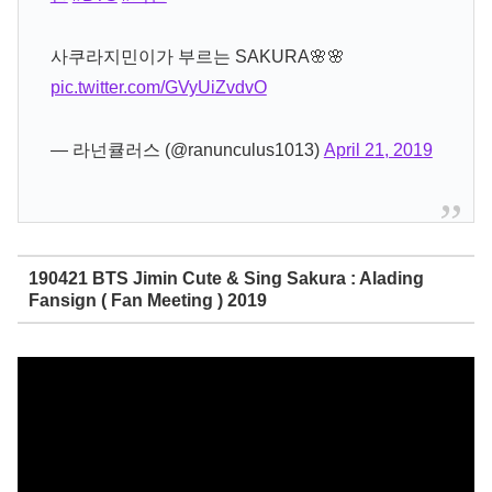
사쿠라지민이가 부르는 SAKURA🌸🌸
pic.twitter.com/GVyUiZvdvO
— 라넌큘러스 (@ranunculus1013)
April 21, 2019
190421 BTS Jimin Cute & Sing Sakura : Alading
Fansign ( Fan Meeting ) 2019