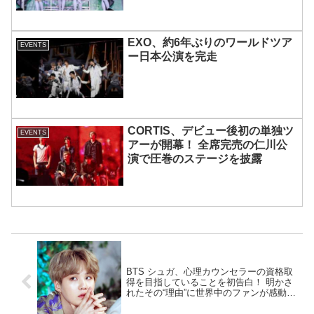
も実現
EXO、約6年ぶりのワールドツア
EVENTS
ー日本公演を完走
CORTIS、デビュー後初の単独ツ
EVENTS
アーが開幕！ 全席完売の仁川公
演で圧巻のステージを披露
BTS シュガ、心理カウンセラーの資格取
得を目指していることを初告白！ 明かさ
れたその“理由”に世界中のファンが感動…
シュガだからこそ語ることができる「僕
のような子たち」への思いとは