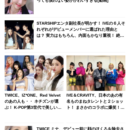
っても慣れない姿がかわいすぎる[動画]
STARSHIPエンタ副社長が明かす！ IVEの６人そ
れぞれがデビューメンバーに選ばれた理由と
は？ 実力はもちろん、内面もかなり重視！ 絶え
間ない努力、勤勉さ、情熱・・ 納得のワケが明
かされる
TWICE、IZ*ONE、Red Velvet
IVE＆CRAVITY、日本のあの有
のあの人も・・ ネチズンが選
名ものまねタレントと２ショッ
ぶ！ K-POP第3世代で美しいビ
ト！ まさかのコラボに爆笑！
ジュアルを誇る12名の女性アイ
インパクト大な写真に海外ファ
ドルって？
ンは困惑
TWICE ミナ、デビュー前に顔のほくろを除去さ