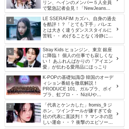
リン、ヘインのメンバー５人全員
で緊急記者会見！「NewJeans
never dies!」と微笑みの宣言！
LE SSERAFIM カズハ、自身の過去
ADOR側、2029年まで契約有効と
を酷評！？「とても下手」バレエ
主張
とは大きく違うダンススタイルに
苦戦・・ めげることなく冷静に努
力を重ねる姿に称賛の声続々
Stray Kids ヒョンジン、東京 銀座
に降臨！ 個人の仕事でも寂しくな
い！ あふれんばかりの「アイエン
愛」が伝わる愛用品にほっこり
K-POPの基礎知識③ 韓国のオーデ
ィション番組を徹底解説！
PRODUCE 101、ガルプラ、ボイ
プラ、虹プロ・・ NiziUや
Kep1er、ZEROBASEONEら人気
「代表とケンカした」fromis_9 ジ
グループが続々と誕生！ JO1や
ホン、ツインテールが嫌すぎて会
INI、ME:Iを生んだ日プまで一挙紹
社の代表に直談判！？ マンネの悲
介
しい運命・・？ 衝撃のエピソード
に爆笑