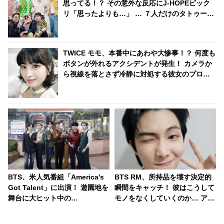
思ってる！？ その意外な反応にJ-HOPEビック
リ「思ったよりも…」 … ７人だけのタトゥー計
画に盛り上がるメンバーたちの正直な本音に期
待の声続々
TWICE モモ、本番中にあわや大惨事！？ 何度も
ボタンが外れるアクシデントが発生！ カメラか
ら視線を落とさず冷静に対処する彼女のプロフ
ェッショナルな行動に拍手喝采[動画あり]
BTS、米人気番組「America’s
BTS RM、所持品を壊す決定的
Got Talent」に出演！ 遊園地を
瞬間をキャッチ！ 彼はこうして
舞台に大ヒット中の
モノをなくしていくのか… アク
「Dynamite」をレトロ風衣装
シデントに一切気づかない彼の
で華麗にパフォーマンス[動画]
様子にファンハラハラ「ちゃん