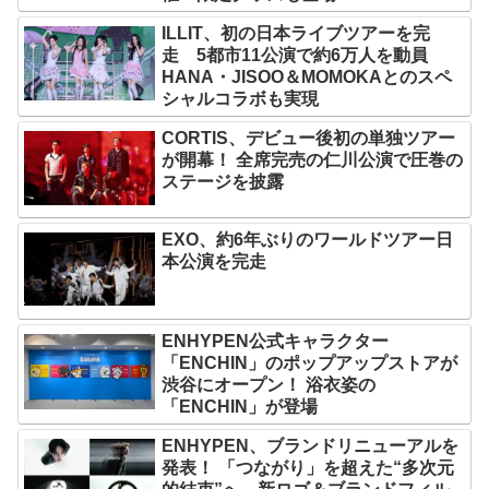
ILLIT、初の日本ライブツアーを完
走 5都市11公演で約6万人を動員
HANA・JISOO＆MOMOKAとのスペ
シャルコラボも実現
CORTIS、デビュー後初の単独ツアー
が開幕！ 全席完売の仁川公演で圧巻の
ステージを披露
EXO、約6年ぶりのワールドツアー日
本公演を完走
ENHYPEN公式キャラクター
「ENCHIN」のポップアップストアが
渋谷にオープン！ 浴衣姿の
「ENCHIN」が登場
ENHYPEN、ブランドリニューアルを
発表！ 「つながり」を超えた“多次元