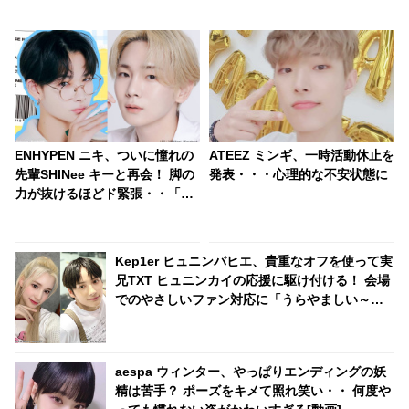
ENHYPEN ニキ、ついに憧れの
ATEEZ ミンギ、一時活動休止を
先輩SHINee キーと再会！ 脚の
発表・・・心理的な不安状態に
力が抜けるほどド緊張・・「な
んで韓国語話してるの？」「昔
はこんなに小さかったのに」ニ
キの成長にキーも驚き！ あたた
Kep1er ヒュニンバヒエ、貴重なオフを使って実
かすぎる感動の再会
兄TXT ヒュニンカイの応援に駆け付ける！ 会場
でのやさしいファン対応に「うらやましい～」
との声も
aespa ウィンター、やっぱりエンディングの妖
精は苦手？ ポーズをキメて照れ笑い・・ 何度や