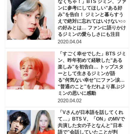
なくちゃ！」BTS ジミン、ファ
ンに参考にしてほしい“ある好
み”を告白！ ジミンと暮らすう
えで絶対に忘れてはいけない○○
の好みとは… ファンに語りかけ
るジミンの愛らしさにも注目
2020.04.04
「すごく幸せでした」BTS ジミ
ン、昨年初めて経験した“ある
楽しみ”を初告白… トップスタ
ーとして生きるジミンが語
る“何気ない幸せ”にファン涙…
“普通のこと”をだれより喜ぶジ
ミンの思いに感動
2020.04.02
「Vさんが日本語を話してくれ
て…」BTS V、「ON」のMVで
共演した女の子となんと”日本
語で”会話していたことが判