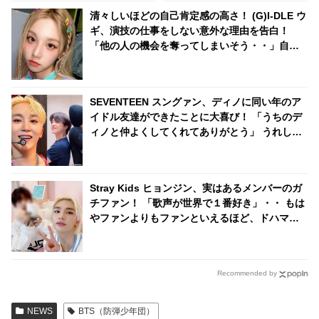
と後ろを見て！」
清々しいほどの自己肯定感の高さ！ (G)I-DLE ウ
ギ、演技の仕事をしない意外な理由を告白！
「他の人の機会を奪ってしまいそう・・」自身
への絶大な自信に感心＆爆笑
SEVENTEEN スングァン、ディノに同い年のア
イドル友達ができたことに大喜び！ 「うちのデ
ィノと仲よくしてくれてありがとう」 うれしす
ぎて動画を再生しまくり！ ディノの友達とはい
ったいダレ？
Stray Kids ヒョンジン、実はあるメンバーのガ
チファン！ 「歌声が世界で１番好き」・・ もは
やファンよりもファンといえるほど、ドハマり
していることが明らかに
Recommended by
NEWS
BTS（防弾少年団）