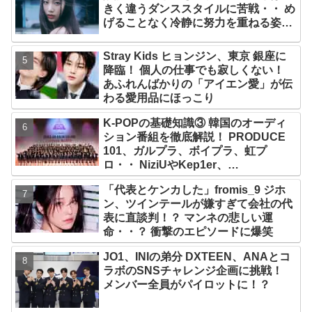
きく違うダンススタイルに苦戦・・ め
げることなく冷静に努力を重ねる姿に
称賛の声続々
Stray Kids ヒョンジン、東京 銀座に
降臨！ 個人の仕事でも寂しくない！
あふれんばかりの「アイエン愛」が伝
わる愛用品にほっこり
K-POPの基礎知識③ 韓国のオーディ
ション番組を徹底解説！ PRODUCE
101、ガルプラ、ボイプラ、虹プ
ロ・・ NiziUやKep1er、
ZEROBASEONEら人気グループが
「代表とケンカした」fromis_9 ジホ
続々と誕生！ JO1やINI、ME:Iを生ん
ン、ツインテールが嫌すぎて会社の代
だ日プまで一挙紹介
表に直談判！？ マンネの悲しい運
命・・？ 衝撃のエピソードに爆笑
JO1、INIの弟分 DXTEEN、ANAとコ
ラボのSNSチャレンジ企画に挑戦！
メンバー全員がパイロットに！？