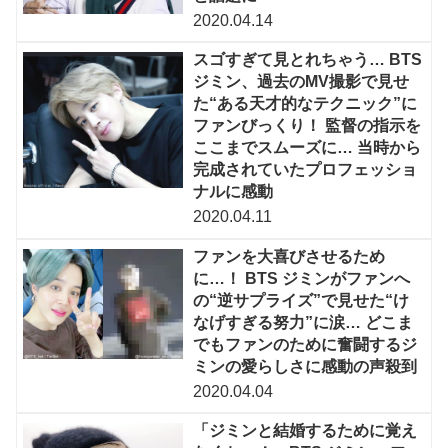
2020.04.14
スゴすぎて見とれちゃう… BTS
ジミン、過去のMV撮影で見せ
た“ある天才的なテクニック”に
ファンびっくり！ 監督の指示を
ここまでスムーズに… 当時から
完成されていたプロフェッショ
ナルに感動
2020.04.11
ファンを大喜びさせるため
に…！ BTS ジミンがファンへ
の“逆サプライズ”で見せた“け
なげすぎる努力”に涙… どこま
でもファンのために奮闘するジ
ミンの愛らしさに感動の声殺到
2020.04.04
「ジミンと結婚するために覚え