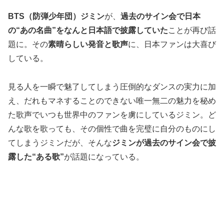
BTS（防弾少年団）ジミン
が、
過去のサイン会で日本
の“あの名曲”をなんと日本語で披露していた
ことが再び話
題に。その
素晴らしい発音と歌声
に、日本ファンは大喜び
している。
見る人を一瞬で魅了してしまう圧倒的なダンスの実力に加
え、だれもマネすることのできない唯一無二の魅力を秘め
た歌声でいつも世界中のファンを虜にしているジミン。ど
んな歌を歌っても、その個性で曲を完璧に自分のものにし
てしまうジミンだが、そんな
ジミンが過去のサイン会で披
露した“ある歌”
が話題になっている。