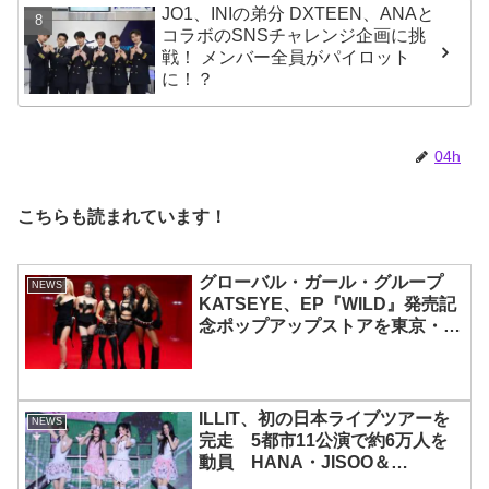
JO1、INIの弟分 DXTEEN、ANAと
コラボのSNSチャレンジ企画に挑
戦！ メンバー全員がパイロット
に！？
04h
こちらも読まれています！
グローバル・ガール・グループ
NEWS
KATSEYE、EP『WILD』発売記
念ポップアップストアを東京・原
宿で開催 限定グッズも登場
ILLIT、初の日本ライブツアーを
NEWS
完走 5都市11公演で約6万人を
動員 HANA・JISOO＆
MOMOKAとのスペシャルコラボ