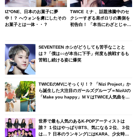
IZ*ONE、日本のお菓子に夢
TWICE ミナ 、話題沸騰中のセ
中！？ へウォンを虜にしたその
クシーすぎる肩ポロリの裏側を
お菓子とは一体・・？
初告白！ 「本当にわざとじゃな
いんです（笑）」・・ファンも
気になるその真相とは？
SEVENTEEN ホシがどうしても苦手なことと
は？「僕は○○が本当に下手」何度も挑戦するも
苦戦し続ける姿に爆笑
TWICEのMVにそっくり！？ 「Nizi Project」か
ら誕生した大注目のガールズグループ＝NiziUの
「Make you happy」ＭＶはTWICE人気曲を彷
彿とさせるシーンが満載[動画あり]
世界で最も人気のあるK-POPアーティストは
誰？ １位はやっぱりBTS、気になる２位、３位
は…？ 日本のランキングにはKARA、少女時代