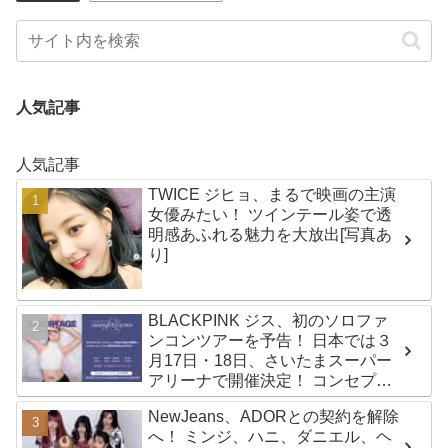
人気記事
人気記事
TWICE ジヒョ、まるで映画の主演
女優みたい！ ツインテール姿で透
明感あふれる魅力を大放出[写真あ
り]
BLACKPINK ジス、初のソロファ
ンコンツアーを予告！ 日本では３
月17日・18日、さいたまスーパー
アリーナで開催決定！ コンセプト
は“愛のカケラ”！？ 14日には新ア
NewJeans、ADORとの契約を解除
ルバム『AMORTAGE』もリリース
へ！ ミンジ、ハニ、ダニエル、ヘ