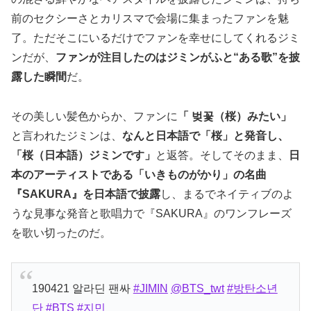
前のセクシーさとカリスマで会場に集まったファンを魅
了。ただそこにいるだけでファンを幸せにしてくれるジミ
ンだが、
ファンが注目したのはジミンがふと“ある歌”を披
露した瞬間
だ。
その美しい髪色からか、ファンに
「 벚꽃（桜）みたい」
と言われたジミンは、
なんと日本語で「桜」と発音し、
「桜（日本語）ジミンです」
と返答。そしてそのまま、
日
本のアーティストである「いきものがかり」の名曲
『SAKURA』を日本語で披露
し、まるでネイティブのよ
うな見事な発音と歌唱力で『SAKURA』のワンフレーズ
を歌い切ったのだ。
190421 알라딘 팬싸
#JIMIN
@BTS_twt
#방탄소년
단
#BTS
⁠
#지민