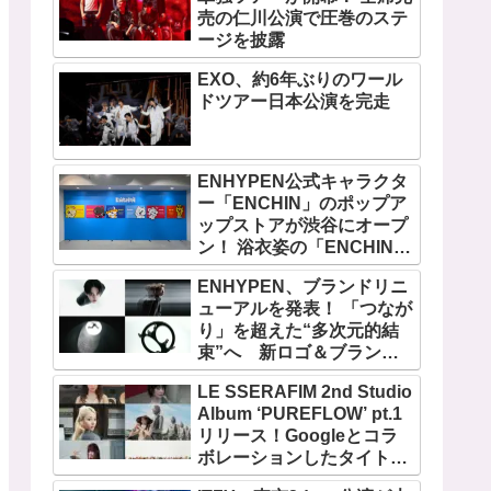
売の仁川公演で圧巻のステ
ージを披露
EXO、約6年ぶりのワール
ドツアー日本公演を完走
ENHYPEN公式キャラクタ
ー「ENCHIN」のポップア
ップストアが渋谷にオープ
ン！ 浴衣姿の「ENCHIN」
が登場
ENHYPEN、ブランドリニ
ューアルを発表！ 「つなが
り」を超えた“多次元的結
束”へ 新ロゴ＆ブランド
フィルム公開
LE SSERAFIM 2nd Studio
Album ‘PUREFLOW’ pt.1
リリース！Googleとコラ
ボレーションしたタイトル
曲「BOOMPALA」MVも公