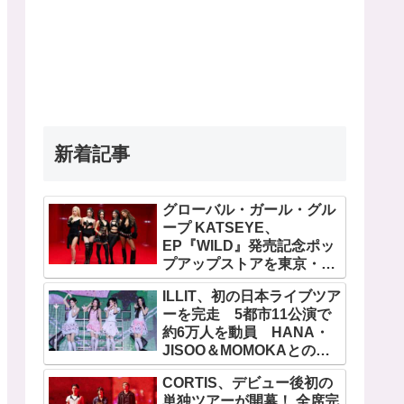
新着記事
グローバル・ガール・グル
ープ KATSEYE、
EP『WILD』発売記念ポッ
プアップストアを東京・原
宿で開催 限定グッズも登
ILLIT、初の日本ライブツア
場
ーを完走 5都市11公演で
約6万人を動員 HANA・
JISOO＆MOMOKAとのス
ペシャルコラボも実現
CORTIS、デビュー後初の
単独ツアーが開幕！ 全席完