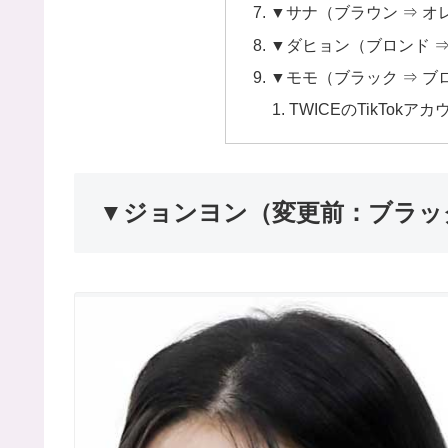
▼サナ（ブラウン ⇒ オ
▼ダヒョン（ブロンド ⇒
▼モモ（ブラック ⇒ ブ
TWICEのTikTokア
▼ジョンヨン（変更前：ブラック