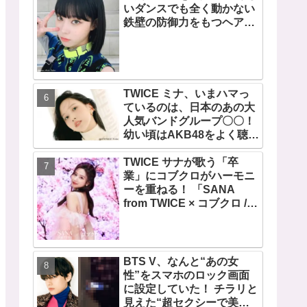
いダンスでも全く動かない
鉄壁の防御力をもつヘアス
タイルが話題・・ 彼女の美
しさをより一層引き立たせ
る最強の前髪に視線集中
TWICE ミナ、いまハマっ
ているのは、日本のあの大
人気バンドグループ〇〇！
幼い頃はAKB48をよく聴い
て踊っていた！ ミナの音楽
TWICE サナが歌う「卒
の趣味が明らかに
業」にコブクロがハーモニ
ーを重ねる！ 「SANA
from TWICE × コブクロ /
卒業」の音源配信開始！ レ
コーディング映像も公開
BTS V、なんと“あの女
性”をスマホのロック画面
に設定していた！ チラリと
見えた“超セクシーで美し