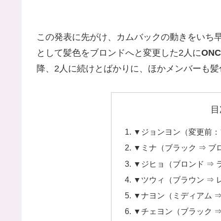
この発表に先がけ、カムバックの動きをいち
として髪色をブロンドへと変更した2人に
ON
降、2人に続けとばかりに、ほかメンバーも髪
目
▼ジョンヨン（変更前：
▼ミナ（ブラック ⇒ ブ
▼ジヒョ（ブロンド ⇒ 
▼ツウィ（ブラウン ⇒ 
▼ナヨン（ミディアム ⇒
▼チェヨン（ブラック 