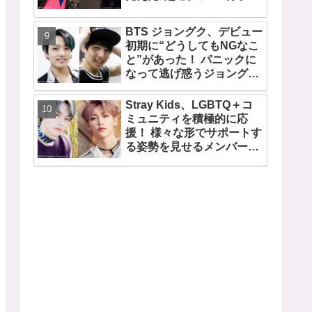
い女性”の姿にファン驚
愕… 毎日見るその場所にV
BTS ジョングク、デビュー
が選んだ女性の正体がまさ
初期に“どうしてもNGなこ
にピッタリだと納得＆感動
と”があった！ パニックに
なって逃げ惑うジョングク
がちょっとかわいそう… 今
のジョングクと比べたあど
Stray Kids、LGBTQ＋コ
けない姿が愛らしすぎると
ミュニティを積極的に応
ファンメロメロ
援！ 様々な形でサポートす
る姿勢を見せるメンバーに
称賛の声