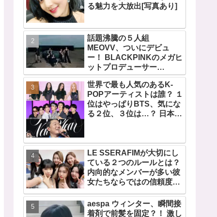
る魅力を大放出[写真あり]
話題沸騰の５人組
MEOVV、ついにデビュ
ー！ BLACKPINKのメガヒ
ットプロデューサー
TEDDYが手掛ける、
世界で最も人気のあるK-
THEBLACKLABEL初のガ
POPアーティストは誰？ １
ールズグループ！ デビュー
位はやっぱりBTS、気にな
シングル「MEOW」をリリ
る２位、３位は…？ 日本の
ース
ランキングにはKARA、少
女時代もランクイン！ 各国
の個性あふれるデータに注
目殺到
LE SSERAFIMが大切にし
ている２つのルールとは？
内向的なメンバーが多い彼
女たちならではの信頼度を
高める秘訣に注目
aespa ウィンター、瞬間接
着剤で前髪を固定？！ 激し