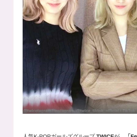
人気K-POPガールズグループ
TWICE
が、
「Fe