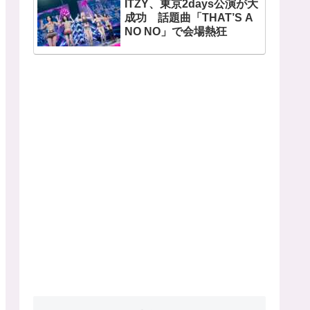
ITZY、東京2days公演が大
開
成功 話題曲「THAT’S A
NO NO」で会場熱狂