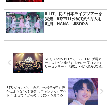
ILLIT、初の日本ライブツアーを
NEWS
完走 5都市11公演で約6万人を
動員 HANA・JISOO＆
MOMOKAとのスペシャルコラボ
も実現
SF9、Cherry Bulletら出演、FNC所属アー
ティストが大集結する年に一度のファミ
リーコンサート『2019 FNC KINGDOM -
WINTER FOREST CAMP-』幕張公演の
模様を収録したDVD/Blu-ray、発売決定！
貴重なコラボステージを多数収録
BTS ジョングク、自宅での様子が目に浮
かぶような“ある映像”にファンノックアウ
ト！ まるで子どものように○○を見つめる
姿が愛らしすぎる… さらにカメラが注目
した“ある部分”にもジョングクの無邪気さ
が爆発