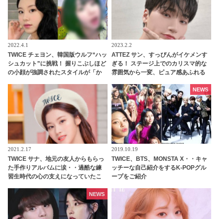
2022.4.1
2023.2.2
TWICE チェヨン、韓国版ウルフ“ハッ
ATTEZ サン、すっぴんがイケメンす
シュカット”に挑戦！ 握りこぶしほど
ぎる！ ステージ上でのカリスマ的な
の小顔が強調されたスタイルが「か
雰囲気から一変、ピュア感あふれる
わいすぎる」と視線集中・・ 「世界
ビジュアルに視線殺到
を救えるレベルのビジュアル」
NEWS
2021.2.17
2019.10.19
TWICE サナ、地元の友人からもらっ
TWICE、BTS、MONSTA X・・キャ
た手作りアルバムに涙・・過酷な練
ッチーな自己紹介をするK-POPグル
習生時代の心の支えになっていたこ
ープをご紹介
とを告白！ 当時を懐かしむサナのや
わらかい笑顔に感動
NEWS