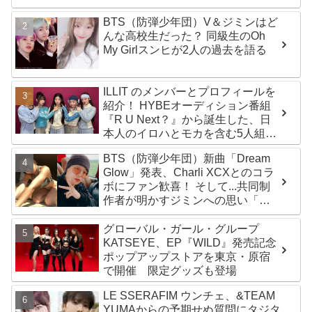
BTS（防弾少年団）V＆ジミンはど
んな高校生だった？ 同級生のOh
My Girlスンヒが2人の過去を語る
ILLIT のメンバーとプロフィールを
紹介！ HYBEオーディション番組
『R U Next？』から誕生した、日
本人のイロハとモカを含む5人組ガ
ールズグループ！ デビュー曲
BTS（防弾少年団）新曲「Dream
「Magnetic」がいきなりの大ヒッ
Glow」発表、Charli XCXとのコラ
ト
ボにファン歓喜！ そして...共同制
作者が明かすジミンへの思い「彼
の夢、そして彼の絶望から生まれ
た歌」
グローバル・ガール・グループ
KATSEYE、EP『WILD』発売記念
ポップアップストアを東京・原宿
で開催 限定グッズも登場
LE SSERAFIM ウンチェ、&TEAM
YUMAからの予期せぬ質問にタジタ