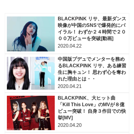
BLACKPINK リサ、最新ダンス
映像が中国のSNSで爆発的にバ
イラル！ わずか２４時間で２０
００万ビューを突破[動画]
2020.04.22
中国版プデュでメンターを務め
るBLACKPINK リサ、ある練習
生に胸キュン！ 思わず心を奪わ
れた理由とは・・
2020.04.21
BLACKPINK、大ヒット曲
「Kill This Love」のMVが８億
ビュー突破！ 自身３作目での快
挙[MV]
2020.04.20