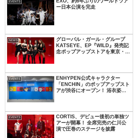
EXO、約6年ぶりのワールドツア
EVENTS
ー日本公演を完走
グローバル・ガール・グループ
NEWS
KATSEYE、EP『WILD』発売記
念ポップアップストアを東京・原
宿で開催 限定グッズも登場
ENHYPEN公式キャラクター
EVENTS
「ENCHIN」のポップアップスト
アが渋谷にオープン！ 浴衣姿の
「ENCHIN」が登場
CORTIS、デビュー後初の単独ツ
EVENTS
アーが開幕！ 全席完売の仁川公
演で圧巻のステージを披露