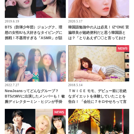
2019.6.19
2020.5.17
BTS（防弾少年団）ジョングク、理
韓国語勉強中の人は必見！ IZ*ONE 宮
想の女性IUも大好きなタイピングに
脇咲良が超絶便利だと思う韓国語と
挑戦！不器用すぎる「ASMR」が話
は？「とりあえず〇〇と言っておけ
題に…ついに苦手なモノ発見？[動画
ばなんとかなります」
あり]
NEWS
2022.7.27
2018.5.14
NewJeansってどんなグループ？
ＴＷＩＣＥ モモ、デビュー前に壮絶
BTSのMVに出演したメンバーも！ 敏
なダイエットを体験していたことを
腕ディレクターミン・ヒジンが手掛
告白！ 「会社に７キロやせろって言
ける大掛かりなデビュープロジェク
われて・・」
トに注目殺到中
NEWS