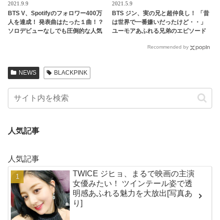
2021.9.9
2021.5.9
BTS V、Spotifyのフォロワー400万
BTS ジン、実の兄と超仲良し！ 「昔
人を達成！ 発表曲はたった１曲！？
は世界で一番嫌いだったけど・・」
ソロデビューなしでも圧倒的な人気
ユーモアあふれる兄弟のエピソード
ぶりを証明
とカカオトークにファン大爆笑
Recommended by
NEWS
BLACKPINK
人気記事
人気記事
TWICE ジヒョ、まるで映画の主演
女優みたい！ ツインテール姿で透
明感あふれる魅力を大放出[写真あ
り]