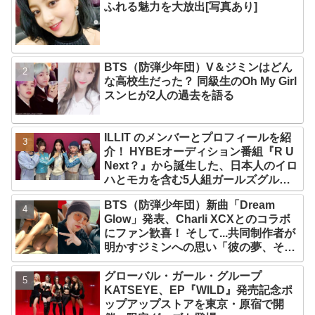
ふれる魅力を大放出[写真あり]
BTS（防弾少年団）V＆ジミンはどん
な高校生だった？ 同級生のOh My Girl
スンヒが2人の過去を語る
ILLIT のメンバーとプロフィールを紹
介！ HYBEオーディション番組『R U
Next？』から誕生した、日本人のイロ
ハとモカを含む5人組ガールズグルー
プ！ デビュー曲「Magnetic」がいき
BTS（防弾少年団）新曲「Dream
なりの大ヒット
Glow」発表、Charli XCXとのコラボ
にファン歓喜！ そして...共同制作者が
明かすジミンへの思い「彼の夢、そし
て彼の絶望から生まれた歌」
グローバル・ガール・グループ
KATSEYE、EP『WILD』発売記念ポ
ップアップストアを東京・原宿で開