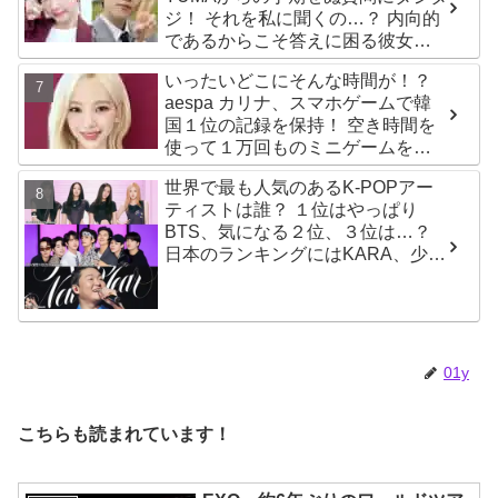
ジ！ それを私に聞くの…？ 内向的
であるからこそ答えに困る彼女の
リアクションがかわいすぎる
いったいどこにそんな時間が！？
aespa カリナ、スマホゲームで韓
国１位の記録を保持！ 空き時間を
使って１万回ものミニゲームをク
リア「芸能人たちが時間がないと
世界で最も人気のあるK-POPアー
言っているのは全部嘘」
ティストは誰？ １位はやっぱり
BTS、気になる２位、３位は…？
日本のランキングにはKARA、少女
時代もランクイン！ 各国の個性あ
ふれるデータに注目殺到
01y
こちらも読まれています！