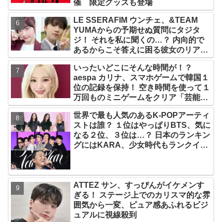
催 限定グッズも登場
LE SSERAFIM ウンチェ、&TEAM
YUMAからの予期せぬ質問にタジタ
ジ！ それを私に聞くの…？ 内向的で
あるからこそ答えに困る彼女のリアク
ションがかわいすぎる
いったいどこにそんな時間が！？
aespa カリナ、スマホゲームで韓国１
位の記録を保持！ 空き時間を使って１
万回ものミニゲームをクリア「芸能人
たちが時間がないと言っているのは全
世界で最も人気のあるK-POPアーティ
部嘘」
ストは誰？ １位はやっぱりBTS、気に
なる２位、３位は…？ 日本のランキン
グにはKARA、少女時代もランクイ
ン！ 各国の個性あふれるデータに注目
殺到
ATTEZ サン、すっぴんがイケメンす
ぎる！ ステージ上でのカリスマ的な雰
囲気から一変、ピュア感あふれるビジ
ュアルに視線殺到