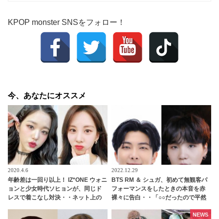
KPOP monster SNSをフォロー！
今、あなたにオススメ
2020.4.6
2022.12.29
年齢差は一回り以上！ IZ*ONE ウォニ
BTS RM ＆ シュガ、初めて無観客パ
ョンと少女時代ソヒョンが、同じド
フォーマンスをしたときの本音を赤
レスで着こなし対決・・ネット上の
裸々に告白・・「○○だったので平然
評判は？
としていました」パンデミックでス
ケジュールが続々となくなったとき
NEWS