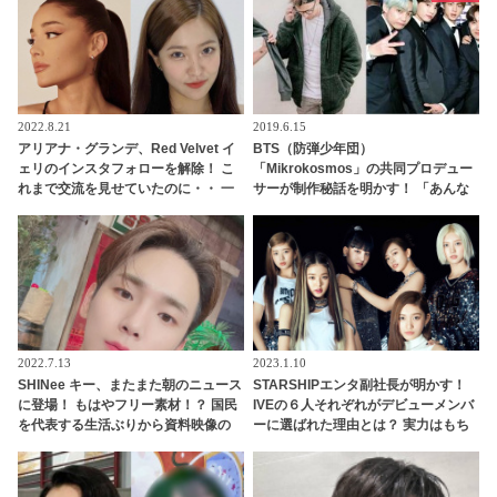
のメンバーたちの心情とは？
2022.8.21
2019.6.15
アリアナ・グランデ、Red Velvet イ
BTS（防弾少年団）
ェリのインスタフォローを解除！ こ
「Mikrokosmos」の共同プロデュー
れまで交流を見せていたのに・・ 一
サーが制作秘話を明かす！ 「あんな
体なぜ！？ ファンがその理由を推測
気持ちを味わうことは二度とないか
もしれない」「世界最大で最高のバ
ンド」
2022.7.13
2023.1.10
SHINee キー、またまた朝のニュース
STARSHIPエンタ副社長が明かす！
に登場！ もはやフリー素材！？ 国民
IVEの６人それぞれがデビューメンバ
を代表する生活ぶりから資料映像の
ーに選ばれた理由とは？ 実力はもち
常連になったキーに爆笑
ろん、内面もかなり重視！ 絶え間な
い努力、勤勉さ、情熱・・ 納得のワ
ケが明かされる