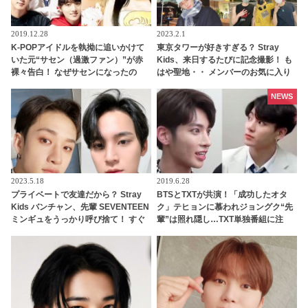
2019.12.28
2023.2.1
K-POPアイドルを執拗に追いかけて
東京タワーが好きすぎる？ Stray
いた元“サセン（過激ファン）”が赤
Kids、来日するたびに記念撮影！ も
裸々告白！ なぜサセンになったの
はや聖地・・ メンバーのお気に入り
か、なぜサセンをやめたのか・・
の場所に関心集まる
NEWS
2023.5.18
2019.6.28
プライベートで友達だから？ Stray
BTSとTXTが共演！「成功したオタ
Kids バンチャン、先輩 SEVENTEEN
ク」テヒョンに慕われジョングク“先
ミンギュをうっかり呼び捨て！ すぐ
輩”は照れ隠し…TXT単独番組に注
に言い直すもファンからは注目殺到
目！