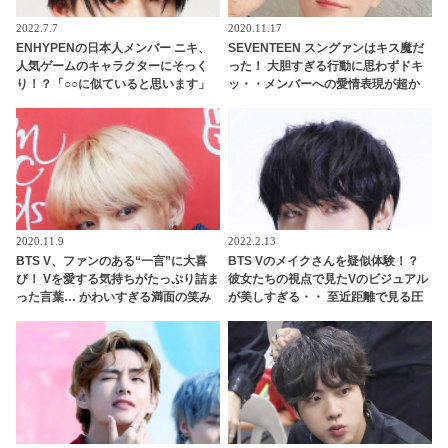
2022.7.7
2020.11.17
ENHYPENの日本人メンバー ニキ、
SEVENTEEN スングァンはキス魔だ
人気ゲームのキャラクターにそっく
った！ 大胆すぎる行動に思わずドキ
り！？「○○に似ていると思います」
ッ・・メンバーへの愛情表現が超か
と正直な本音を自ら告白・・ あまり
わいい
にもそっくりな見た目にファン大爆
笑「客観的な視点で自分を見てるね
ｗｗ」
2020.11.9
2022.2.13
BTS V、ファンのある“一言”に大喜
BTS Vのメイクさんを疑似体験！？
び！ Vを愛する気持ちがたっぷり詰ま
彼女たちの視点で見たVのビジュアル
った言葉… かわいすぎる満面の笑み
が美しすぎる・・ 至近距離で見る圧
にファン胸キュン
倒的オーラにくぎづけ＆メイクさん
をうらやむ声続出