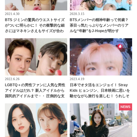
2021.4.30
2020.3.15
BTS ジミンの驚異のウエストサイズ
BTSメンバーの精神年齢って何歳？
がついに明らかに！ その衝撃的な細
茶目っ気たっぷりなメンバーのリア
さにはマネキンさえもサイズが合わ
ルな“年齢”をJ-Hopeが明かす
ず… 並外れたスタイルの持ち主であ
るジミンの衣装に隠されたまさかの
事実にファンは「信じられない…」
と騒然
2022.6.26
2023.4.19
LGBTQ＋の男性ファンに人気な男性
日本でオタ活をエンジョイ！ Stray
アイドルはだれ？ 新人アイドルから
Kids ヒョンジン、日本映画に思いを
国民的アイドルまで・・ 圧倒的な支
馳せながら旅行を楽しむ！ うれしそ
持を集める７人とは
うに電車への憧れを語る姿が愛おし
すぎる
NEWS