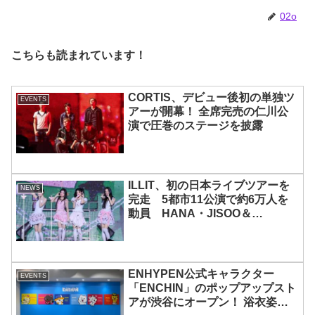
ウ、サクヤの魅力を徹底解説
02o
こちらも読まれています！
CORTIS、デビュー後初の単独ツ
EVENTS
アーが開幕！ 全席完売の仁川公
演で圧巻のステージを披露
ILLIT、初の日本ライブツアーを
NEWS
完走 5都市11公演で約6万人を
動員 HANA・JISOO＆
MOMOKAとのスペシャルコラボ
も実現
ENHYPEN公式キャラクター
EVENTS
「ENCHIN」のポップアップスト
アが渋谷にオープン！ 浴衣姿の