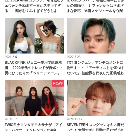
LE SSERAFIM ユンジン、落ち込むチ
IZ*ONEメンバー、番組出演中にまさ
ェウォンを励ます一言がステキすぎ
かの居眠り！？ ファンからはさまざ
る！「顔がむくみすぎてどうしよ
まな反応、過密スケジュールを心配
う」と自信をなくすチェウォンに明
する声も
るい声で「〇〇するしかないでし
ょ！」とアドバイス・・ 自己肯定感
を高めてくれる言葉にくぎづけ「友
達になりたい」
2021.8.6
2022.7.23
BLACKPINK ジェニー愛用で話題沸
TXT ヨンジュン、アンチコメントに
騰！ 2000年代のトレンドが再燃・・
物申す・・ 「アーティストを傷つけ
夏にぴったりの「ベリーチェーン」
ないで」 芸能界を代表した正義感あ
に注目[写真]
ふれる発言に称賛の声
NEWS
2018.6.7
2020.11.17
TWICE ナヨン＆モモ＆サナが「アイ
SEVENTEEN スングァンはキス魔だ
ス・バケツ・チャレンジ」に参加！
った！ 大胆すぎる行動に思わずドキ