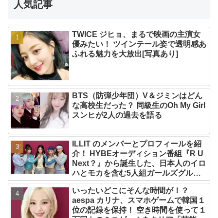
人気記事
TWICE ジヒョ、まるで映画の主演女
優みたい！ ツインテール姿で透明感あ
ふれる魅力を大放出[写真あり]
BTS（防弾少年団）V＆ジミンはどん
な高校生だった？ 同級生のOh My Girl
スンヒが2人の過去を語る
ILLIT のメンバーとプロフィールを紹
介！ HYBEオーディション番組『R U
Next？』から誕生した、日本人のイロ
ハとモカを含む5人組ガールズグルー
プ！ デビュー曲「Magnetic」がいき
いったいどこにそんな時間が！？
なりの大ヒット
aespa カリナ、スマホゲームで韓国１
位の記録を保持！ 空き時間を使って１