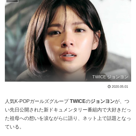
TWICE ジョンヨン
2020.05.01
人気K-POPガールズグループ
TWICE
の
ジョンヨン
が、つ
い先日公開された新ドキュメンタリー番組内で大好きだっ
た祖母への想いを涙ながらに語り、ネット上で話題となっ
ている。