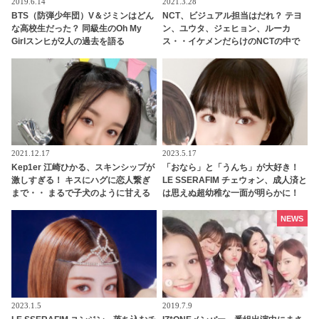
2019.6.14
2021.3.28
BTS（防弾少年団）V＆ジミンはどん
NCT、ビジュアル担当はだれ？ テヨ
な高校生だった？ 同級生のOh My
ン、ユウタ、ジェヒョン、ルーカ
Girlスンヒが2人の過去を語る
ス・・イケメンだらけのNCTの中で
抜群のルックスメンバーとして堂々
の１位に輝いたのは？
2021.12.17
2023.5.17
Kep1er 江崎ひかる、スキンシップが
「おなら」と「うんち」が大好き！
激しすぎる！ キスにハグに恋人繋ぎ
LE SSERAFIM チェウォン、成人済と
まで・・ まるで子犬のように甘える
は思えぬ超幼稚な一面が明らかに！
ひかるにメロメロ
「おならトーク」がまさかの大盛り
上がり・・ 衝撃的なシーンに爆笑
NEWS
2023.1.5
2019.7.9