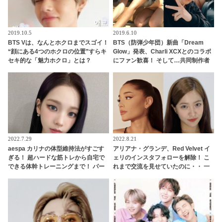
2019.10.5
2019.6.10
BTS Vは、なんとホクロまでスゴイ！
BTS（防弾少年団）新曲「Dream
“顔にある4つのホクロの位置”すらキ
Glow」発表、Charli XCXとのコラボ
セキ的な「魅力ホクロ」とは？
にファン歓喜！ そして…共同制作者
が明かすジミンへの思い「彼の夢、
そして彼の絶望から生まれた歌」
2022.7.29
2022.8.21
aespa カリナの体型維持法がすごす
アリアナ・グランデ、Red Velvet イ
ぎる！ 超ハードな筋トレから自宅で
ェリのインスタフォローを解除！ こ
できる体幹トレーニングまで！ パー
れまで交流を見せていたのに・・ 一
フェクトボディの裏に隠された想像
体なぜ！？ ファンがその理由を推測
を超える努力に称賛の声続出