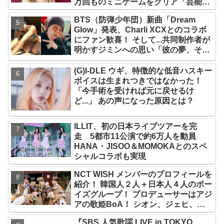
万回ものミニゲームをクリア「芸能人
たちが時間がないと言っているのは全
BTS（防弾少年団）新曲「Dream
部嘘」
Glow」発表、Charli XCXとのコラボ
にファン歓喜！ そして...共同制作者が
明かすジミンへの思い「彼の夢、そし
て彼の絶望から生まれた歌」
(G)I-DLE ウギ、特徴的な低音ハスキー
ボイスは生まれつきではなかった！
「今手術を受ければ元に戻せるけ
ど...」 あの声になった原因とは？
ILLIT、初の日本ライブツアーを完
走 5都市11公演で約6万人を動員
HANA・JISOO＆MOMOKAとのスペ
シャルコラボも実現
NCT WISH メンバーのプロフィールを
紹介！ 韓国人２人＋日本人４人のボー
イズグループ！ プロデューサーはアジ
アの歌姫BoA！ シオン、ジェヒ、リ
ク、ユウシ、リョウ、サクヤの魅力を
『SBS 人気歌謡 LIVE in TOKYO