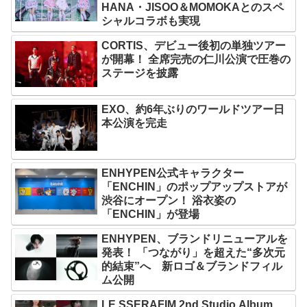
HANA・JISOO＆MOMOKAとのスペ
シャルコラボも実現
CORTIS、デビュー後初の単独ツアー
が開幕！ 全席完売の仁川公演で圧巻の
ステージを披露
EXO、約6年ぶりのワールドツアー日
本公演を完走
ENHYPEN公式キャラクター
「ENCHIN」のポップアップストアが
渋谷にオープン！ 浴衣姿の
「ENCHIN」が登場
ENHYPEN、ブランドリニューアルを
発表！ 「つながり」を超えた“多次元
的結束”へ 新ロゴ＆ブランドフィル
ム公開
LE SSERAFIM 2nd Studio Album