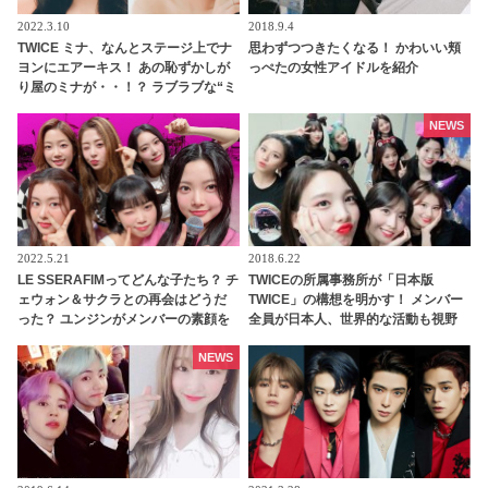
2022.3.10
2018.9.4
TWICE ミナ、なんとステージ上でナ
思わずつつきたくなる！ かわいい頬
ヨンにエアーキス！ あの恥ずかしが
っぺたの女性アイドルを紹介
り屋のミナが・・！？ ラブラブな“ミ
ナヨン”に悶絶
NEWS
2022.5.21
2018.6.22
LE SSERAFIMってどんな子たち？ チ
TWICEの所属事務所が「日本版
ェウォン＆サクラとの再会はどうだ
TWICE」の構想を明かす！ メンバー
った？ ユンジンがメンバーの素顔を
全員が日本人、世界的な活動も視野
明かす
に
NEWS