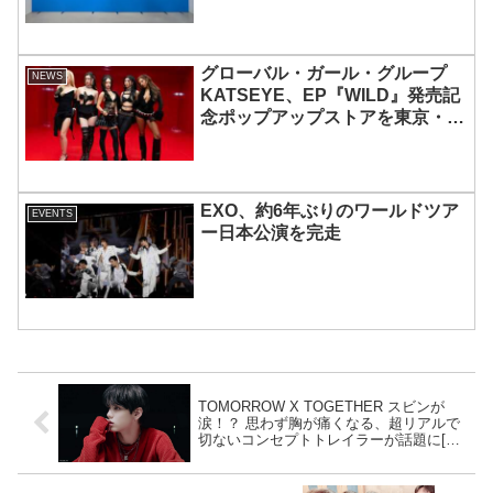
「ENCHIN」が登場
グローバル・ガール・グループ
NEWS
KATSEYE、EP『WILD』発売記
念ポップアップストアを東京・原
宿で開催 限定グッズも登場
EXO、約6年ぶりのワールドツア
EVENTS
ー日本公演を完走
TOMORROW X TOGETHER スビンが
涙！？ 思わず胸が痛くなる、超リアルで
切ないコンセプトトレイラーが話題に[動
画あり]