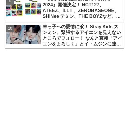
徹底解説
2024』開催決定！ NCT127、
ATEEZ、ILLIT、ZEROBASEONE、
SHINee テミン、THE BOYZなど、豪
華アーティスト出演決定！ 10月12
末っ子への愛情に涙！ Stray Kids ス
日・13日、さいたまスーパーアリーナ
ンミン、緊張するアイエンを見えない
にて
ところでフォロー！ なんと直接「アイ
エンをよろしく」とイ・ムジンに連
絡… 愛にあふれたエピソードにファン
感動