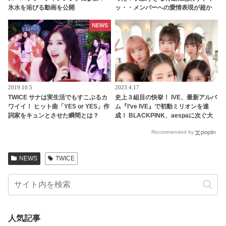
氷水を浴びる動画を公開
ッ・・メンバーへの愛情表現が超か
わいい
NEWS
2019.10.5
2023.4.17
TWICE サナは実生活でもすこぶるカ
史上３組目の快挙！ IVE、最新アルバ
ワイイ！ ヒット曲「YES or YES」作
ム『I’ve IVE』で初動ミリオンを達
詞家をキュンとさせた瞬間とは？
成！ BLACKPINK、aespaに次ぐ大
「ウサギのように〇〇して・・」
記録を樹立
Recommended by
NEWS
TWICE
人気記事