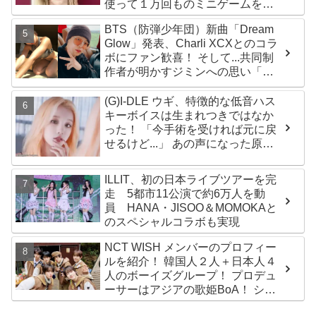
使って１万回ものミニゲームをク
リア「芸能人たちが時間がないと
BTS（防弾少年団）新曲「Dream
言っているのは全部嘘」
Glow」発表、Charli XCXとのコラ
ボにファン歓喜！ そして...共同制
作者が明かすジミンへの思い「彼
の夢、そして彼の絶望から生まれ
た歌」
(G)I-DLE ウギ、特徴的な低音ハス
キーボイスは生まれつきではなか
った！ 「今手術を受ければ元に戻
せるけど...」 あの声になった原因
とは？
ILLIT、初の日本ライブツアーを完
走 5都市11公演で約6万人を動
員 HANA・JISOO＆MOMOKAと
のスペシャルコラボも実現
NCT WISH メンバーのプロフィー
ルを紹介！ 韓国人２人＋日本人４
人のボーイズグループ！ プロデュ
ーサーはアジアの歌姫BoA！ シオ
ン、ジェヒ、リク、ユウシ、リョ