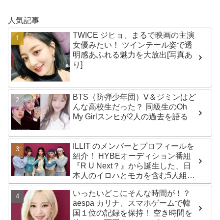
人気記事
TWICE ジヒョ、まるで映画の主演
女優みたい！ ツインテール姿で透
明感あふれる魅力を大放出[写真あ
り]
BTS（防弾少年団）V＆ジミンはど
んな高校生だった？ 同級生のOh
My Girlスンヒが2人の過去を語る
ILLIT のメンバーとプロフィールを
紹介！ HYBEオーディション番組
『R U Next？』から誕生した、日
本人のイロハとモカを含む5人組ガ
ールズグループ！ デビュー曲
いったいどこにそんな時間が！？
「Magnetic」がいきなりの大ヒッ
aespa カリナ、スマホゲームで韓
ト
国１位の記録を保持！ 空き時間を