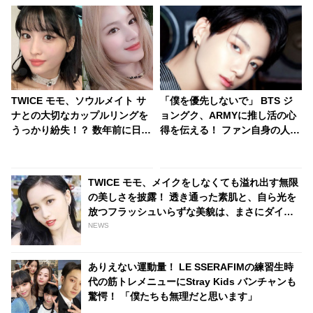
TWICE モモ、ソウルメイト サ
「僕を優先しないで」 BTS ジ
ナとの大切なカップルリングを
ョングク、ARMYに推し活の心
うっかり紛失！？ 数年前に日本
得を伝える！ ファン自身の人生
で買った大切な指輪だったの
を大切にしてほしい… ARMY思
に・・その後、まさかの展開に
いの彼らしいメッセージに感動
ビックリ
TWICE モモ、メイクをしなくても溢れ出す無限
の美しさを披露！ 透き通った素肌と、自ら光を
放つフラッシュいらずな美貌は、まさにダイア
モンド
NEWS
ありえない運動量！ LE SSERAFIMの練習生時
代の筋トレメニューにStray Kids バンチャンも
驚愕！ 「僕たちも無理だと思います」