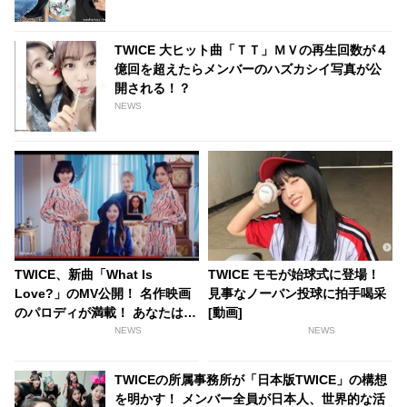
TWICE 大ヒット曲「ＴＴ」ＭＶの再生回数が４
億回を超えたらメンバーのハズカシイ写真が公
開される！？
NEWS
TWICE、新曲「What Is
TWICE モモが始球式に登場！
Love?」のMV公開！ 名作映画
見事なノーバン投球に拍手喝采
のパロディが満載！ あなたはい
[動画]
くつわかる？[動画あり]
NEWS
NEWS
TWICEの所属事務所が「日本版TWICE」の構想
を明かす！ メンバー全員が日本人、世界的な活