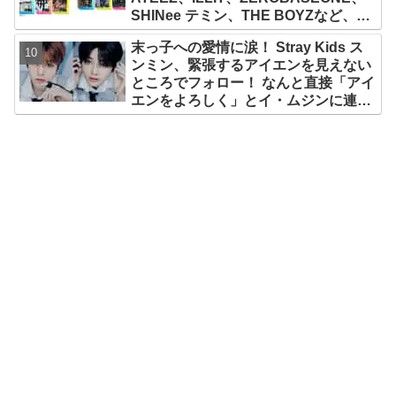
SHINee テミン、THE BOYZなど、豪
華アーティスト出演決定！ 10月12
末っ子への愛情に涙！ Stray Kids ス
日・13日、さいたまスーパーアリーナ
ンミン、緊張するアイエンを見えない
にて
ところでフォロー！ なんと直接「アイ
エンをよろしく」とイ・ムジンに連
絡… 愛にあふれたエピソードにファン
感動