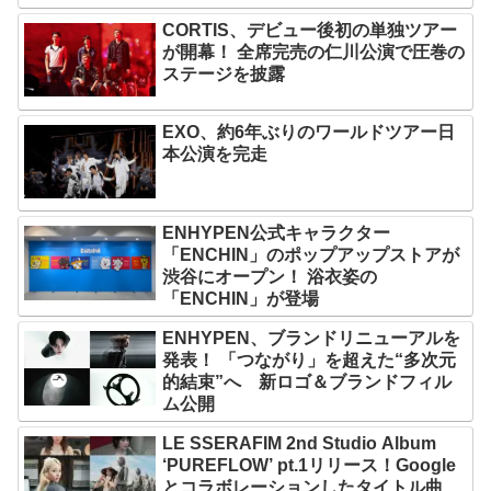
CORTIS、デビュー後初の単独ツアー
が開幕！ 全席完売の仁川公演で圧巻の
ステージを披露
EXO、約6年ぶりのワールドツアー日
本公演を完走
ENHYPEN公式キャラクター
「ENCHIN」のポップアップストアが
渋谷にオープン！ 浴衣姿の
「ENCHIN」が登場
ENHYPEN、ブランドリニューアルを
発表！ 「つながり」を超えた“多次元
的結束”へ 新ロゴ＆ブランドフィル
ム公開
LE SSERAFIM 2nd Studio Album
‘PUREFLOW’ pt.1リリース！Google
とコラボレーションしたタイトル曲