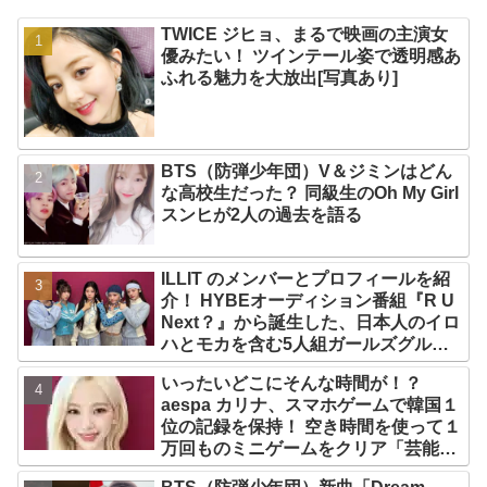
TWICE ジヒョ、まるで映画の主演女
優みたい！ ツインテール姿で透明感あ
ふれる魅力を大放出[写真あり]
BTS（防弾少年団）V＆ジミンはどん
な高校生だった？ 同級生のOh My Girl
スンヒが2人の過去を語る
ILLIT のメンバーとプロフィールを紹
介！ HYBEオーディション番組『R U
Next？』から誕生した、日本人のイロ
ハとモカを含む5人組ガールズグルー
プ！ デビュー曲「Magnetic」がいき
いったいどこにそんな時間が！？
なりの大ヒット
aespa カリナ、スマホゲームで韓国１
位の記録を保持！ 空き時間を使って１
万回ものミニゲームをクリア「芸能人
たちが時間がないと言っているのは全