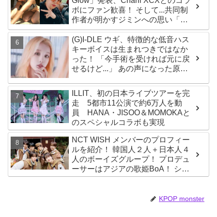
Glow」発表、Charli XCXとのコラ
ボにファン歓喜！ そして...共同制
作者が明かすジミンへの思い「彼
の夢、そして彼の絶望から生まれ
た歌」
(G)I-DLE ウギ、特徴的な低音ハス
キーボイスは生まれつきではなか
った！ 「今手術を受ければ元に戻
せるけど...」 あの声になった原因
とは？
ILLIT、初の日本ライブツアーを完
走 5都市11公演で約6万人を動
員 HANA・JISOO＆MOMOKAと
のスペシャルコラボも実現
NCT WISH メンバーのプロフィー
ルを紹介！ 韓国人２人＋日本人４
人のボーイズグループ！ プロデュ
ーサーはアジアの歌姫BoA！ シオ
ン、ジェヒ、リク、ユウシ、リョ
ウ、サクヤの魅力を徹底解説
KPOP monster