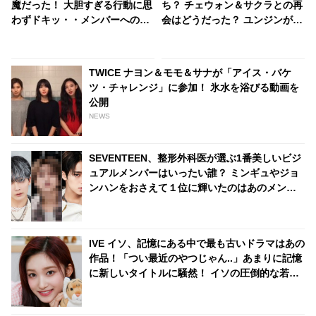
魔だった！ 大胆すぎる行動に思
ち？ チェウォン＆サクラとの再
わずドキッ・・メンバーへの愛
会はどうだった？ ユンジンがメ
情表現が超かわいい
ンバーの素顔を明かす
TWICE ナヨン＆モモ＆サナが「アイス・バケ
ツ・チャレンジ」に参加！ 氷水を浴びる動画を
公開
NEWS
SEVENTEEN、整形外科医が選ぶ1番美しいビジ
ュアルメンバーはいったい誰？ ミンギュやジョ
ンハンをおさえて１位に輝いたのはあのメンバ
ー・・
IVE イソ、記憶にある中で最も古いドラマはあの
作品！「つい最近のやつじゃん..」あまりに記憶
に新しいタイトルに騒然！ イソの圧倒的な若さ
を証明する回答に驚きの声