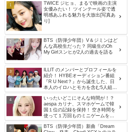
TWICE ジヒョ、まるで映画の主演
女優みたい！ ツインテール姿で透
明感あふれる魅力を大放出[写真あ
り]
BTS（防弾少年団）V＆ジミンはど
んな高校生だった？ 同級生のOh
My Girlスンヒが2人の過去を語る
ILLIT のメンバーとプロフィールを
紹介！ HYBEオーディション番組
『R U Next？』から誕生した、日
本人のイロハとモカを含む5人組ガ
ールズグループ！ デビュー曲
いったいどこにそんな時間が！？
「Magnetic」がいきなりの大ヒッ
aespa カリナ、スマホゲームで韓
ト
国１位の記録を保持！ 空き時間を
使って１万回ものミニゲームをク
リア「芸能人たちが時間がないと
BTS（防弾少年団）新曲「Dream
言っているのは全部嘘」