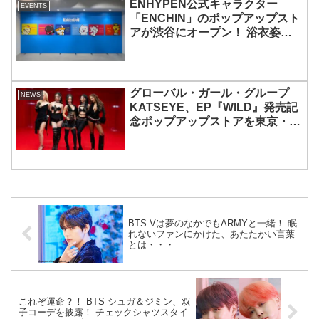
ENHYPEN公式キャラクター
EVENTS
「ENCHIN」のポップアップスト
アが渋谷にオープン！ 浴衣姿の
「ENCHIN」が登場
グローバル・ガール・グループ
NEWS
KATSEYE、EP『WILD』発売記
念ポップアップストアを東京・原
宿で開催 限定グッズも登場
BTS Vは夢のなかでもARMYと一緒！ 眠
れないファンにかけた、あたたかい言葉
とは・・・
これぞ運命？！ BTS シュガ＆ジミン、双
子コーデを披露！ チェックシャツスタイ