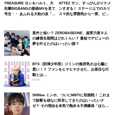
TREASURE ヨシ＆ハルト、大
ATTEZ サン、すっぴんがイケメ
先輩BIGBANGの新曲MVを見て
ンすぎる！ ステージ上でのカリ
号泣・・ あふれる大粒の涙「僕
スマ的な雰囲気から一変、ピュ
の人生はいつもBIGBANG先輩
ア感あふれるビジュアルに視線
の歌と共にありました」憧れの
殺到
アーティストへの純粋な愛に感
意外と短い？ ZEROBASEONE、超実力派９人
動
の練習生期間はどれくらい？ 最短でデビューの
夢を叶えたのはいったい誰？
BTS（防弾少年団）ジミンの無邪気さは心臓に
悪い！？ ファンをヒヤヒヤさせた、お茶目な行
動とは…
NEWS
SHINee ミンホ、ついにMBTIに初挑戦！ これま
で診断を頑なに拒否してきたのはいったいナ
ゼ？ その理由を本気で熱弁＆不満爆発「ほら見
て、こういうのが問題だと思う」