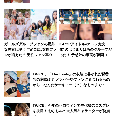
ガールズグループファンの意外
K-POPアイドルの“トレカ文
な男女比率！ TWICEは女性ファ
化”のはじまりはあのグループだ
ンが増えた？ 男性ファン率９割
った！ 予想外の事実が韓国コミ
のグループも
ュニティで話題に！ 日本でも大
活躍するそのグループとは？
TWICE、「The Feels」の衣装に書かれた背番
号の意味は？ メンバーやファンにまつわるもの
から、なんだかテキトー（？）なものまで・・
気になるその意味とは？
TWICE、今年のハロウィンで歴代級のコスプレ
を披露！ おなじみの大人気キャラクターが勢揃