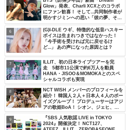
BTS（防弾少年団）新曲「Dream
部嘘」
Glow」発表、Charli XCXとのコラボ
にファン歓喜！ そして...共同制作者が
明かすジミンへの思い「彼の夢、そし
て彼の絶望から生まれた歌」
(G)I-DLE ウギ、特徴的な低音ハスキー
ボイスは生まれつきではなかった！
「今手術を受ければ元に戻せるけ
ど...」 あの声になった原因とは？
ILLIT、初の日本ライブツアーを完
走 5都市11公演で約6万人を動員
HANA・JISOO＆MOMOKAとのスペ
シャルコラボも実現
NCT WISH メンバーのプロフィールを
紹介！ 韓国人２人＋日本人４人のボー
イズグループ！ プロデューサーはアジ
アの歌姫BoA！ シオン、ジェヒ、リ
ク、ユウシ、リョウ、サクヤの魅力を
『SBS 人気歌謡 LIVE in TOKYO
徹底解説
2024』開催決定！ NCT127、
ATEEZ、ILLIT、ZEROBASEONE、