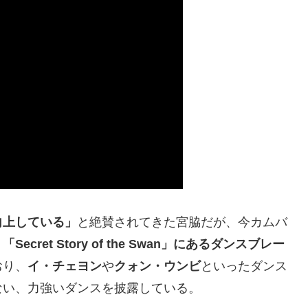
向上している」
と絶賛されてきた宮脇だが、今カムバ
。
「Secret Story of the Swan」にあるダンスブレー
おり、
イ・チェヨン
や
クォン・ウンビ
といったダンス
ない、力強いダンスを披露している。