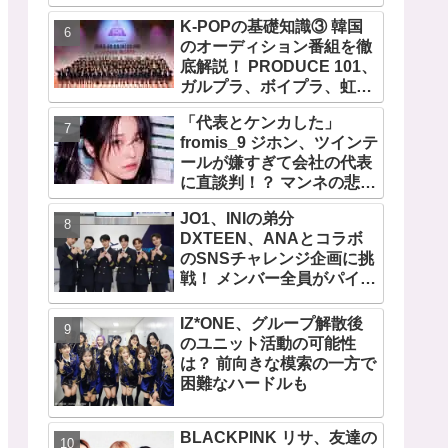
が伝わる愛用品にほっこり
K-POPの基礎知識③ 韓国
のオーディション番組を徹
底解説！ PRODUCE 101、
ガルプラ、ボイプラ、虹プ
ロ・・ NiziUやKep1er、
「代表とケンカした」
ZEROBASEONEら人気グ
fromis_9 ジホン、ツインテ
ループが続々と誕生！ JO1
ールが嫌すぎて会社の代表
やINI、ME:Iを生んだ日プま
に直談判！？ マンネの悲し
で一挙紹介
い運命・・？ 衝撃のエピソ
JO1、INIの弟分
ードに爆笑
DXTEEN、ANAとコラボ
のSNSチャレンジ企画に挑
戦！ メンバー全員がパイロ
ットに！？
IZ*ONE、グループ解散後
のユニット活動の可能性
は？ 前向きな模索の一方で
困難なハードルも
BLACKPINK リサ、友達の