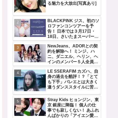
る魅力を大放出[写真あり]
BLACKPINK ジス、初のソ
ロファンコンツアーを予
告！ 日本では３月17日・
18日、さいたまスーパーア
リーナで開催決定！ コンセ
NewJeans、ADORとの契
プトは“愛のカケラ”！？ 14
約を解除へ！ ミンジ、ハ
日には新アルバム
ニ、ダニエル、ヘリン、ヘ
『AMORTAGE』もリリー
インのメンバー５人全員で
ス
緊急記者会見！
LE SSERAFIM カズハ、自
「NewJeans never
身の過去を酷評！？「とて
dies!」と微笑みの宣言！
も下手」バレエとは大きく
ADOR側、2029年まで契約
違うダンススタイルに苦
有効と主張
戦・・ めげることなく冷静
に努力を重ねる姿に称賛の
Stray Kids ヒョンジン、東
声続々
京 銀座に降臨！ 個人の仕
事でも寂しくない！ あふれ
んばかりの「アイエン愛」