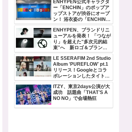
ENHYPEN公式キャラクタ
ー「ENCHIN」のポップア
ップストアが渋谷にオープ
ン！ 浴衣姿の「ENCHIN」
が登場
ENHYPEN、ブランドリニ
ューアルを発表！ 「つなが
り」を超えた“多次元的結
束”へ 新ロゴ＆ブランド
フィルム公開
LE SSERAFIM 2nd Studio
Album ‘PUREFLOW’ pt.1
リリース！Googleとコラ
ボレーションしたタイトル
曲「BOOMPALA」MVも公
ITZY、東京2days公演が大
開
成功 話題曲「THAT’S A
NO NO」で会場熱狂