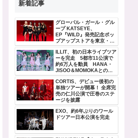
新着記事
グローバル・ガール・グル
ープ KATSEYE、
EP『WILD』発売記念ポッ
プアップストアを東京・原
宿で開催 限定グッズも登
ILLIT、初の日本ライブツア
場
ーを完走 5都市11公演で
約6万人を動員 HANA・
JISOO＆MOMOKAとのス
ペシャルコラボも実現
CORTIS、デビュー後初の
単独ツアーが開幕！ 全席完
売の仁川公演で圧巻のステ
ージを披露
EXO、約6年ぶりのワール
ドツアー日本公演を完走