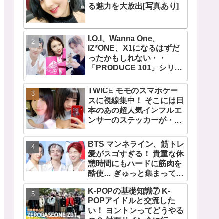
る魅力を大放出[写真あり]
I.O.I、Wanna One、
IZ*ONE、X1になるはずだ
ったかもしれない・・
「PRODUCE 101」シリー
ズの不正投票操作で脱落さ
せられた練習生12人の氏名
TWICE モモのスマホケー
が公表
スに視線集中！ そこには日
本のあの超人気インフルエ
ンサーのステッカーが・・
TWICEの大ファンを公言す
るその人物は大よろこび！
BTS マンネライン、筋トレ
まさに「成功したファン」
愛がスゴすぎる！ 貴重な休
だと話題沸騰
憩時間にもハードに筋肉を
酷使… ぎゅっと集まってお
互いの体に負荷をかけあう
K-POPの基礎知識⑦ K-
３人のトレーニング風景が
POPアイドルと交流した
かわいすぎるとファンくぎ
い！ ヨントンってどうやる
づけ