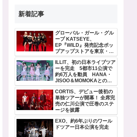
新着記事
グローバル・ガール・グル
ープ KATSEYE、
EP『WILD』発売記念ポッ
プアップストアを東京・原
宿で開催 限定グッズも登
ILLIT、初の日本ライブツア
場
ーを完走 5都市11公演で
約6万人を動員 HANA・
JISOO＆MOMOKAとのス
ペシャルコラボも実現
CORTIS、デビュー後初の
単独ツアーが開幕！ 全席完
売の仁川公演で圧巻のステ
ージを披露
EXO、約6年ぶりのワール
ドツアー日本公演を完走