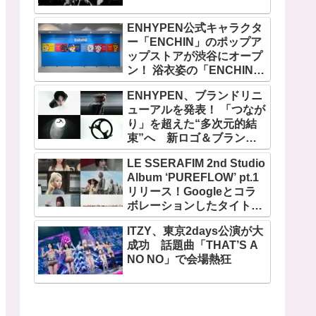
ENHYPEN公式キャラクタ
ー「ENCHIN」のポップア
ップストアが渋谷にオープ
ン！ 浴衣姿の「ENCHIN」
が登場
ENHYPEN、ブランドリニ
ューアルを発表！ 「つなが
り」を超えた“多次元的結
束”へ 新ロゴ＆ブランド
フィルム公開
LE SSERAFIM 2nd Studio
Album ‘PUREFLOW’ pt.1
リリース！Googleとコラ
ボレーションしたタイトル
曲「BOOMPALA」MVも公
ITZY、東京2days公演が大
開
成功 話題曲「THAT’S A
NO NO」で会場熱狂