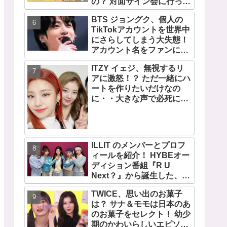
の？ 対面サイン会に行って
みたい！ ショケ、お見送り
BTS ジョングク、個人の
会、握手会・・・リリース
TikTokアカウントを世界中
イベントあれこれを紹介
にさらしてしまう大失態！
アカウント名をファンにい
じられてタジタジに
ITZY イェジ、無視するリ
アに激怒！？ ただ一緒にハ
ートを作りたいだけなの
に・・大きな声で必死にア
ピールする姿がかわいすぎ
る[動画]
ILLIT のメンバーとプロフ
ィールを紹介！ HYBEオー
ディション番組『R U
Next？』から誕生した、日
本人のイロハとモカを含む
TWICE、思い出のお菓子
5人組ガールズグループ！
は？ サナ＆モモは日本のあ
デビュー曲「Magnetic」が
のお菓子をセレクト！ 幼少
いきなりの大ヒット
期のかわいらしいエピソー