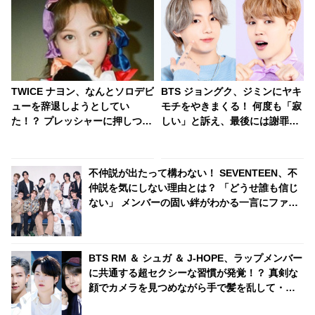
TWICE ナヨン、なんとソロデビ
BTS ジョングク、ジミンにヤキ
ューを辞退しようとしてい
モチをやきまくる！ 何度も「寂
た！？ プレッシャーに押しつぶ
しい」と訴え、最後には謝罪ま
されそうになった・・ 力になっ
で要求… 完全にすねてしまった
たというJ.Y.parkのある言葉と
彼の発言＆戸惑うジミンのリア
は？
クションがかわいすぎる
不仲説が出たって構わない！ SEVENTEEN、不
仲説を気にしない理由とは？ 「どうせ誰も信じ
ない」 メンバーの固い絆がわかる一言にファン
感動
BTS RM ＆ シュガ ＆ J-HOPE、ラップメンバー
に共通する超セクシーな習慣が発覚！？ 真剣な
顔でカメラを見つめながら手で髪を乱して・・
大人の色気あふれる３人の表情にくぎづけ