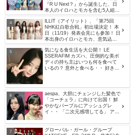
『R U Next？』から誕生した、日
本人のイロハとモカを含む5人組ガ
ールズグループ！ デビュー曲
ILLIT（アイリット）、「第75回
「Magnetic」がいきなりの大ヒッ
NHK紅白歌合戦」初出場決定！ 本
ト
日（11/19）発表会見にも参加！ 日
本出身のイロハとモカ、意気込み
を語る「ずっと夢見てたステー
気になる食生活を大公開！ LE
ジ…嬉しくて光栄」
SSERAFIM カズハ、圧倒的な美ボ
ディの持ち主はいつも何を食べて
いるの？ 意外と食べる・・ 好きな
ものを食べつつ健康を維持する方
法とは？
aespa、大胆にチェンジした髪色で
「コーチェラ」に向けて出国！ 鮮
やかなパープルにアッシュグレ
イ・・ 「二次元感増してる」 アバ
ターと完全一致のその姿に悶絶
グローバル・ガール・グループ