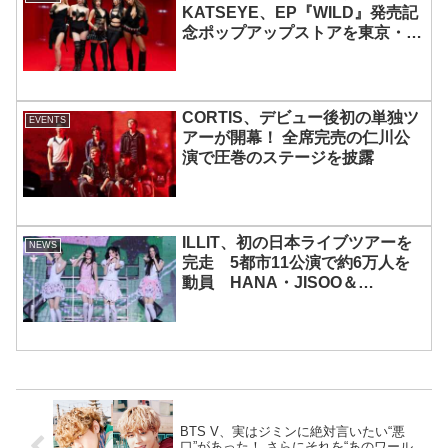
KATSEYE、EP『WILD』発売記
念ポップアップストアを東京・原
宿で開催 限定グッズも登場
CORTIS、デビュー後初の単独ツ
EVENTS
アーが開幕！ 全席完売の仁川公
演で圧巻のステージを披露
ILLIT、初の日本ライブツアーを
NEWS
完走 5都市11公演で約6万人を
動員 HANA・JISOO＆
MOMOKAとのスペシャルコラボ
も実現
BTS V、実はジミンに絶対言いたい“悪
口”があった！ さらにそれを“あのワール