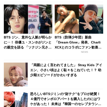
BTS ジン、意外な人脈が明らか
BTS（防弾少年団）新曲
に‥！ 俳優ユ・スンホがジンと
「Dream Glow」発表、Charli
の親交を語る 「ソクジン兄さん
XCXとのコラボにファン歓喜！
にドラマのOSTを頼んだことも
そして…共同制作者が明かすジ
NEWS
あります」 意外な交友関係はど
ミンへの思い「彼の夢、そして
のようにして生まれた・・？
彼の絶望から生まれた歌」
「両親によく言われてました」 Stray Kids アイ
エン、小さい頃はよく駄々をこねていた！？ 幼
少期エピソードがかわいすぎる
恐ろしいBTSジミンの“財テク”をプロが絶賛！
４億円でオンボロアパートを購入したのにはワ
ケがあった！ 未来は『韓国一のセレブタウン』