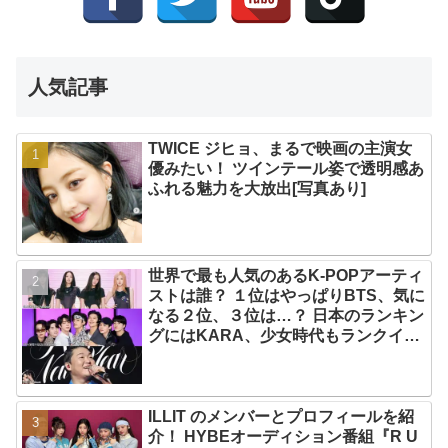
人気記事
TWICE ジヒョ、まるで映画の主演女
優みたい！ ツインテール姿で透明感あ
ふれる魅力を大放出[写真あり]
世界で最も人気のあるK-POPアーティ
ストは誰？ １位はやっぱりBTS、気に
なる２位、３位は…？ 日本のランキン
グにはKARA、少女時代もランクイ
ン！ 各国の個性あふれるデータに注目
殺到
ILLIT のメンバーとプロフィールを紹
介！ HYBEオーディション番組『R U