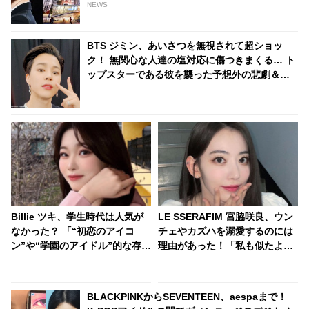
の地主になるってホント？
NEWS
BTS ジミン、あいさつを無視されて超ショッ
ク！ 無関心な人達の塩対応に傷つきまくる… ト
ップスターである彼を襲った予想外の悲劇＆彼
の切ない本音にファンも涙「抱きしめてあげた
い」
Billie ツキ、学生時代は人気が
LE SSERAFIM 宮脇咲良、ウン
なかった？ 「“初恋のアイコ
チェやカズハを溺愛するのには
ン”や“学園のアイドル”的な存在
理由があった！「私も似たよう
ではなかった」 まさかの告白に
な経験をしたから..」細やかな
驚きの声
気遣いの数々とそれに込められ
た深い思いに感動
BLACKPINKからSEVENTEEN、aespaまで！