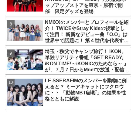
ップアップストアを東京・原宿で開
催 限定グッズも登場
NMIXXのメンバーとプロフィールを紹
介！ TWICEやStray Kidsの後輩とし
て注目！ 斬新なデビュー曲「O.O」は
世界中で話題に！ 第４世代を代表する
美女ソリュンをはじめ、全員ビジュア
埼玉・秩父でキャンプ旅行！ iKON、
ルメンバーといわれるその魅力をチェ
単独リアリティ番組「GET READY,
ック
iKON TIME!～iKONICのためなら～ 」
が、７月７日からMnetで放送・配信ス
タート
LE SSERAFIMのメンバーを動物に例
えると？ ミーアキャットにフクロウ
に・・ 「動物MBTI診断」の結果を性
格とともに解説