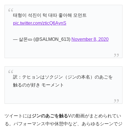
태형이 석진이 턱 대따 좋아해 모먼트
pic.twitter.com/zticQ6AynS
— 살몬🥒 (@SALMON_613)
November 8, 2020
訳：テヒョンはソクジン（ジンの本名）のあごを
触るのが好き モーメント
ツイートには
ジンのあごを触る
Vの動画がまとめられてい
る。パフォーマンス中や休憩中など、あらゆるシーンでジ