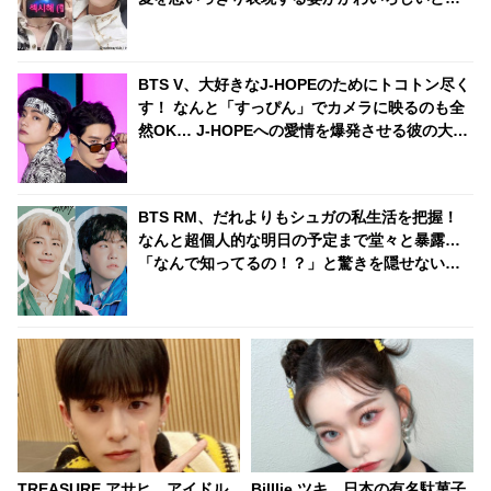
題に
BTS V、大好きなJ-HOPEのためにトコトン尽く
す！ なんと「すっぴん」でカメラに映るのも全
然OK… J-HOPEへの愛情を爆発させる彼の大胆
行動にファンも大喜び
BTS RM、だれよりもシュガの私生活を把握！
なんと超個人的な明日の予定まで堂々と暴露…
「なんで知ってるの！？」と驚きを隠せないシ
ュガのリアクションまでかわいすぎる
TREASURE アサヒ、アイドル
Billlie ツキ、日本の有名駄菓子