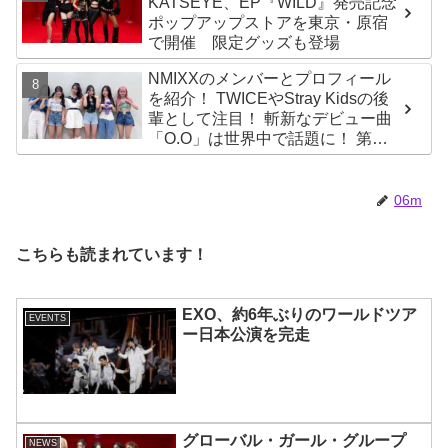
KATSEYE、EP『WILD』発売記念
ポップアップストアを東京・原宿
で開催 限定グッズも登場
NMIXXのメンバーとプロフィール
を紹介！ TWICEやStray Kidsの後
輩として注目！ 斬新なデビュー曲
「O.O」は世界中で話題に！ 第４
世代を代表する美女ソリュンをは
じめ、全員ビジュアルメンバーと
いわれるその魅力をチェック
06m
こちらも読まれています！
EXO、約6年ぶりのワールドツア
EVENTS
ー日本公演を完走
グローバル・ガール・グループ
NEWS