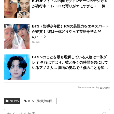
K-POPアイドルの間でヴィンテージのデジカメ
が流行中！ レトロな写りがエモすぎる・・ 気に
なる機種は？
BTS（防弾少年団）RMの英語力をエキスパート
が絶賛！ 彼は一体どうやって英語を学んだ
の・・？
NEWS
BTS Vのことを最も理解している人物は一体ダ
レ？ それはずばり、彼と多くの時間を共にして
いるアノ２人… 満面の笑みで「僕のことを知り
すぎてる！」と太鼓判を押す様子がかわいすぎ
る
Recommended by
NEWS
BTS（防弾少年団）