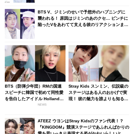
BTS V、ジミンのせいで予想外のハプニングに
襲われる！ 原因はジミンのあのクセ… ピンチに
陥ったVをあわてて支える彼のリアクションまで
かわいすぎるとファンくぎづけ
BTS（防弾少年団）RMの国連
Stray Kids スンミン、伝説級の
スピーチに韓国で初めて同性愛
ステージはある人のおかげで実
を告白したアイドル Hollandが
現！ 彼の魅力を誰よりも知る人
感謝！ 「彼に感謝し、もっとフ
ならではの選曲と、その誕生秘
NEWS
ァンになりました」
話が明らかに
ATEEZ ウヨンはStray Kidsのファン代表！？
『KINGDOM』競演ステージであふれんばかりの
愛を思いっきり表現する姿がかわいらしいと話