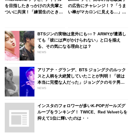
を目指したきっかけの大先輩と
の広告にチャレンジ！？「うま
ついに共演！「練習生のときか
い棒がマカロンに見える…」愛
らアサヒが気になっていまし
嬌たっぷりのアニメキャラのよ
た」なんと認知されていた！ 彼
うな姿がかわいすぎる
のサクセスストーリーに注目殺
BTSジンの実物は意外にも○○？ ARMYが遭遇し
到
ても「彼には声がかけられない」と口を揃え
る、その気になる理由とは？
NEWS
アリアナ・グランデ、BTS ジョングクのルック
スと人柄を大絶賛していたことが判明！「彼は
本当に完璧な人だった」ジョングクのモテ男ぶ
りにファンは脱帽「彼は世界の歌姫までも虜に
NEWS
する」
インスタのフォロワーが多いK-POPガールズグ
ループをランキング！ TWICE、Red Velvetらを
抑えて1位に輝いたのは・・