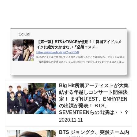
OdiOdi
【第一弾】BTSやTWICEが使用？！韓国アイドルメ
イクに絶対欠かせない『必須コスメ...
https://www.odiodi.jp/?p=2559
K-POPアイドルが使用しているコスメを調べることが趣味な私、アジョンが選ぶ
『韓国芸能人の定番コスメ』を二弾に分けてご紹介します♪ 紹介するコスメはど
れもYouTubeやインタビュー、Instagram等で、芸能人のメイ...
Big Hit所属アーティストが大集
結する年越しコンサート開催決
定！ まずNU’EST、ENHYPEN
の出演が発表！ BTS、
SEVENTEENらの出演は・・？
2020.11.11
BTS ジョングク、突然チーム内