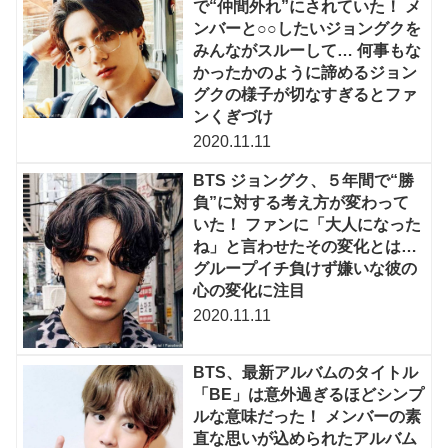
で“仲間外れ”にされていた！ メ
ンバーと○○したいジョングクを
みんながスルーして… 何事もな
かったかのように諦めるジョン
グクの様子が切なすぎるとファ
ンくぎづけ
2020.11.11
BTS ジョングク、５年間で“勝
負”に対する考え方が変わって
いた！ ファンに「大人になった
ね」と言わせたその変化とは…
グループイチ負けず嫌いな彼の
心の変化に注目
2020.11.11
BTS、最新アルバムのタイトル
「BE」は意外過ぎるほどシンプ
ルな意味だった！ メンバーの素
直な思いが込められたアルバム