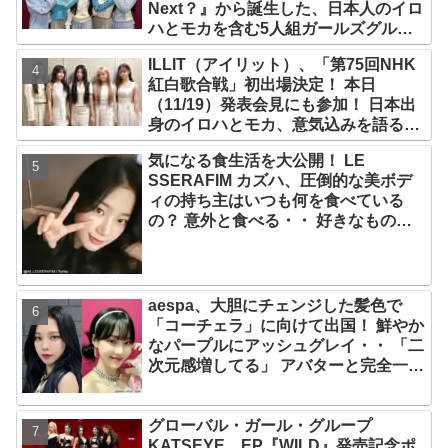
Next？』から誕生した、日本人のイロ
ハとモカを含む5人組ガールズグルー
プ！ デビュー曲「Magnetic」がいき
ILLIT（アイリット）、「第75回NHK
なりの大ヒット
紅白歌合戦」初出場決定！ 本日
（11/19）発表会見にも参加！ 日本出
身のイロハとモカ、意気込みを語る
「ずっと夢見てたステージ…嬉しくて
気になる食生活を大公開！ LE
光栄」
SSERAFIM カズハ、圧倒的な美ボデ
ィの持ち主はいつも何を食べている
の？ 意外と食べる・・ 好きなものを
食べつつ健康を維持する方法とは？
aespa、大胆にチェンジした髪色で
「コーチェラ」に向けて出国！ 鮮やか
なパープルにアッシュグレイ・・ 「二
次元感増してる」 アバターと完全一致
のその姿に悶絶
グローバル・ガール・グループ
KATSEYE、EP『WILD』発売記念ポ