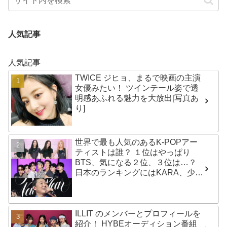
人気記事
人気記事
TWICE ジヒョ、まるで映画の主演
女優みたい！ ツインテール姿で透
明感あふれる魅力を大放出[写真あ
り]
世界で最も人気のあるK-POPアー
ティストは誰？ １位はやっぱり
BTS、気になる２位、３位は…？
日本のランキングにはKARA、少女
時代もランクイン！ 各国の個性あ
ふれるデータに注目殺到
ILLIT のメンバーとプロフィールを
紹介！ HYBEオーディション番組