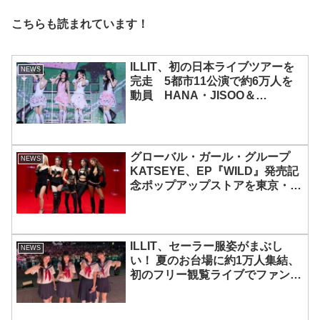
こちらも読まれています！
ILLIT、初の日本ライブツアーを
NEWS
完走 5都市11公演で約6万人を
動員 HANA・JISOO＆
MOMOKAとのスペシャルコラボ
も実現
グローバル・ガール・グループ
NEWS
KATSEYE、EP『WILD』発売記
念ポップアップストアを東京・原
宿で開催 限定グッズも登場
ILLIT、セーラー服姿がまぶし
NEWS
い！ 夏のお台場に約1万人集結、
初のフリー観覧ライブでファンを
魅了