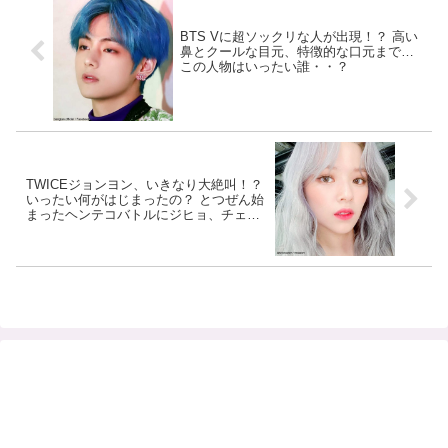
BTS Vに超ソックリな人が出現！？ 高い
鼻とクールな目元、特徴的な口元まで…
この人物はいったい誰・・？
TWICEジョンヨン、いきなり大絶叫！？
いったい何がはじまったの？ とつぜん始
まったヘンテコバトルにジヒョ、チェヨ
ン、ツウィも参戦… 彼女たちが思わずハ
マった謎の遊びとは一体・・？[動画あり]