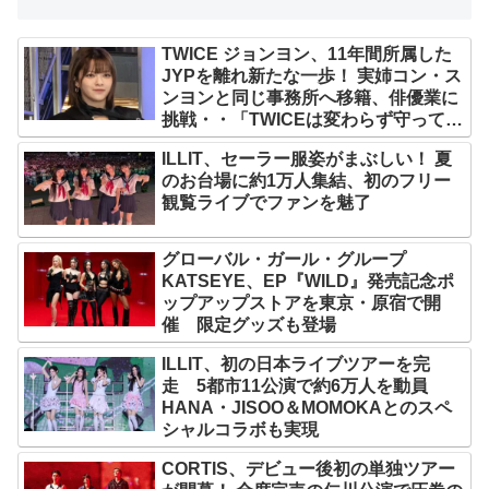
TWICE ジョンヨン、11年間所属した
JYPを離れ新たな一歩！ 実姉コン・ス
ンヨンと同じ事務所へ移籍、俳優業に
挑戦・・「TWICEは変わらず守ってい
く」グループ活動は継続へ
ILLIT、セーラー服姿がまぶしい！ 夏
のお台場に約1万人集結、初のフリー
観覧ライブでファンを魅了
グローバル・ガール・グループ
KATSEYE、EP『WILD』発売記念ポ
ップアップストアを東京・原宿で開
催 限定グッズも登場
ILLIT、初の日本ライブツアーを完
走 5都市11公演で約6万人を動員
HANA・JISOO＆MOMOKAとのスペ
シャルコラボも実現
CORTIS、デビュー後初の単独ツアー