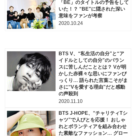
「BE」のタイトルの予告をして
いた！？ “BE”に隠された深い
意味をファンが考察
2020.10.24
BTS V、“私生活の自分”と“ア
イドルとしての自分”のバラン
スに苦しんだこととは？ Vが明
かした赤裸々な思いにファンび
っくり… 語られた言葉こそがま
さに“Vを愛する理由”だと感動
の声殺到
2020.11.10
BTS J-HOPE、“チャリティTシ
ャツ”で人びとを応援！ おしゃ
れとボランティアを組み合わせ
た素敵なファッション… グロー