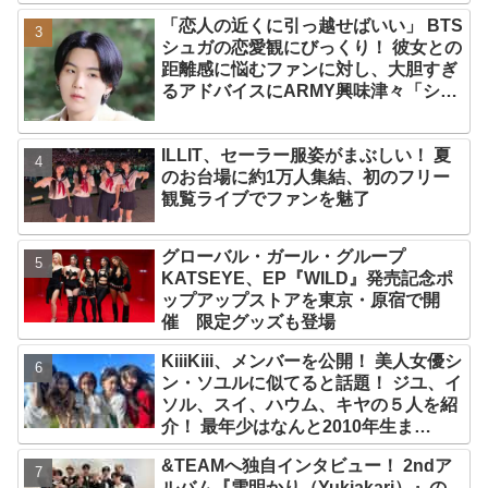
く」グループ活動は継続へ
「恋人の近くに引っ越せばいい」 BTS
シュガの恋愛観にびっくり！ 彼女との
距離感に悩むファンに対し、大胆すぎ
るアドバイスにARMY興味津々「シュ
ガはかわいい恋人になるね」
ILLIT、セーラー服姿がまぶしい！ 夏
のお台場に約1万人集結、初のフリー
観覧ライブでファンを魅了
グローバル・ガール・グループ
KATSEYE、EP『WILD』発売記念ポ
ップアップストアを東京・原宿で開
催 限定グッズも登場
KiiiKiii、メンバーを公開！ 美人女優シ
ン・ソユルに似てると話題！ ジユ、イ
ソル、スイ、ハウム、キヤの５人を紹
介！ 最年少はなんと2010年生ま
れ！？
&TEAMへ独自インタビュー！ 2ndア
ルバム『雪明かり（Yukiakari）』の