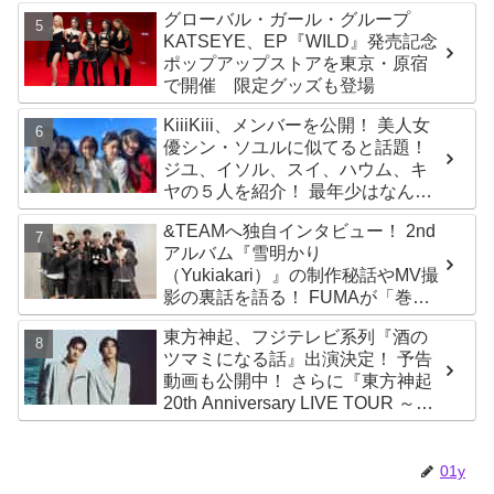
グローバル・ガール・グループ
KATSEYE、EP『WILD』発売記念
ポップアップストアを東京・原宿
で開催 限定グッズも登場
KiiiKiii、メンバーを公開！ 美人女
優シン・ソユルに似てると話題！
ジユ、イソル、スイ、ハウム、キ
ヤの５人を紹介！ 最年少はなんと
2010年生まれ！？
&TEAMへ独自インタビュー！ 2nd
アルバム『雪明かり
（Yukiakari）』の制作秘話やMV撮
影の裏話を語る！ FUMAが「巻
き」をMAKIと勘違い？ 爆笑トーク
東方神起、フジテレビ系列『酒の
も大公開【ABEMA】
ツマミになる話』出演決定！ 予告
動画も公開中！ さらに『東方神起
20th Anniversary LIVE TOUR ～
ZONE～』東京ドーム追加公演が決
定
01y