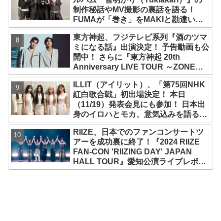
制作秘話やMV撮影の裏話を語る！
FUMAが「巻き」をMAKIと勘違い？
爆笑トークも大公開【ABEMA】
東方神起、フジテレビ系列『酒のツマ
ミになる話』出演決定！ 予告動画も公
開中！ さらに『東方神起 20th
Anniversary LIVE TOUR ～ZONE
～』東京ドーム追加公演が決定
ILLIT（アイリット）、「第75回NHK
紅白歌合戦」初出場決定！ 本日
（11/19）発表会見にも参加！ 日本出
身のイロハとモカ、意気込みを語る
「ずっと夢見てたステージ…嬉しくて
RIIZE、日本でのファンコンサートツ
光栄」
アーを成功裏に終了！『2024 RIIZE
FAN-CON 'RIIZING DAY' JAPAN
HALL TOUR』愛知公演ライブレポー
ト！ ウォンビンの推しはウンソク？
ソヒがすぐさま反論「僕じゃない
の？」