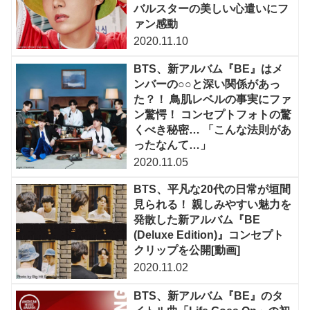
バルスターの美しい心遣いにフ
ァン感動
2020.11.10
BTS、新アルバム『BE』はメ
ンバーの○○と深い関係があっ
た？！ 鳥肌レベルの事実にファ
ン驚愕！ コンセプトフォトの驚
くべき秘密… 「こんな法則があ
ったなんて…」
2020.11.05
BTS、平凡な20代の日常が垣間
見られる！ 親しみやすい魅力を
発散した新アルバム『BE
(Deluxe Edition)』コンセプト
クリップを公開[動画]
2020.11.02
BTS、新アルバム『BE』のタ