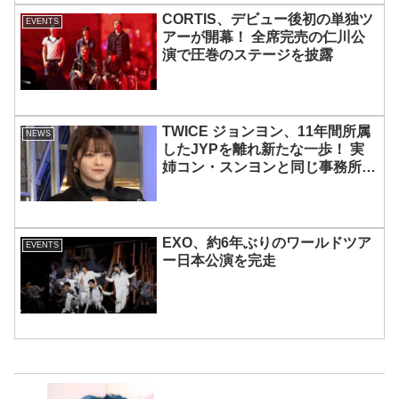
CORTIS、デビュー後初の単独ツ
EVENTS
アーが開幕！ 全席完売の仁川公
演で圧巻のステージを披露
TWICE ジョンヨン、11年間所属
NEWS
したJYPを離れ新たな一歩！ 実
姉コン・スンヨンと同じ事務所へ
移籍、俳優業に挑戦・・
「TWICEは変わらず守ってい
く」グループ活動は継続へ
EXO、約6年ぶりのワールドツア
EVENTS
ー日本公演を完走