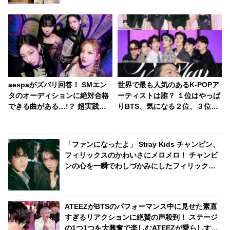
aespaがズバリ回答！ SMエン
世界で最も人気のあるK-POPア
タのオーディションに絶対合格
ーティストは誰？ １位はやっぱ
できる曲がある…!？ 超実践的
りBTS、気になる２位、３位
なアドバイスの数々にファン感
は…？ 日本のランキングには
嘆
KARA、少女時代もランクイ
ン！ 各国の個性あふれるデータ
「ファンになったよ」 Stray Kids チャンビン、
に注目殺到
フィリックスのかわいさにメロメロ！ チャンビ
ンの心を一瞬でわしづかみにしたフィリックス
の愛らしい行動にファンもくぎづけ
ATEEZがBTSのパフォーマンス中に見せた素直
すぎるリアクションに絶賛の声殺到！ ステージ
の1つ1つを大興奮で楽しむATEEZが愛らしすぎ