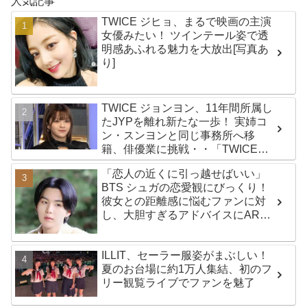
人気記事
TWICE ジヒョ、まるで映画の主演
女優みたい！ ツインテール姿で透
明感あふれる魅力を大放出[写真あ
り]
TWICE ジョンヨン、11年間所属し
たJYPを離れ新たな一歩！ 実姉コ
ン・スンヨンと同じ事務所へ移
籍、俳優業に挑戦・・「TWICEは
変わらず守っていく」グループ活
「恋人の近くに引っ越せばいい」
動は継続へ
BTS シュガの恋愛観にびっくり！
彼女との距離感に悩むファンに対
し、大胆すぎるアドバイスにARMY
興味津々「シュガはかわいい恋人
になるね」
ILLIT、セーラー服姿がまぶしい！
夏のお台場に約1万人集結、初のフ
リー観覧ライブでファンを魅了