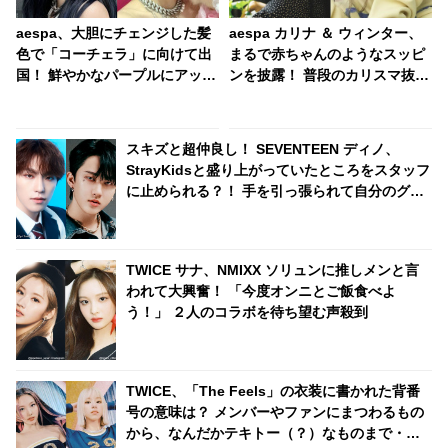
aespa、大胆にチェンジした髪
aespa カリナ ＆ ウィンター、
色で「コーチェラ」に向けて出
まるで赤ちゃんのようなスッピ
国！ 鮮やかなパープルにアッシ
ンを披露！ 普段のカリスマ抜群
ュグレイ・・ 「二次元感増して
の姿とは真逆の透明感あふれる
る」 アバターと完全一致のその
素顔が超かわいい
姿に悶絶
スキズと超仲良し！ SEVENTEEN ディノ、
StrayKidsと盛り上がっていたところをスタッフ
に止められる？！ 手を引っ張られて自分のグル
ープの元へ連行・・ かわいすぎる一部始終に爆
笑
TWICE サナ、NMIXX ソリュンに推しメンと言
われて大興奮！ 「今度オンニとご飯食べよ
う！」 ２人のコラボを待ち望む声殺到
TWICE、「The Feels」の衣装に書かれた背番
号の意味は？ メンバーやファンにまつわるもの
から、なんだかテキトー（？）なものまで・・