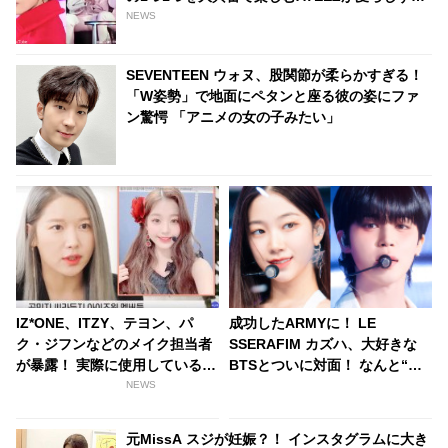
ると話題に
NEWS
SEVENTEEN ウォヌ、股関節が柔らかすぎる！
「W姿勢」で地面にペタンと座る彼の姿にファ
ン驚愕 「アニメの女の子みたい」
IZ*ONE、ITZY、テヨン、パ
成功したARMYに！ LE
ク・ジフンなどのメイク担当者
SSERAFIM カズハ、大好きな
が暴露！ 実際に使用している化
BTSとついに対面！ なんと“推
粧品を公開 [動画あり]
し”のジミンと一緒にダンス・・
NEWS
ずっと憧れていた人とのコラボ
実現にうれしさ爆発
元MissA スジが妊娠？！ インスタグラムに大き