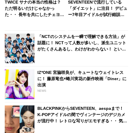
TWICE サナの本当の性格は？
SEVENTEENで流行している
ただ明るいだけじゃなかっ
「ダイエット」に注目！ デビュ
た・・ 長年を共にしたチェヨン
ー7年目アイドルが試行錯誤の
が改めてサナの偉大さを実感
末にたどり着いた効果的なダイ
「思っている以上に努力して
エット方法とは・・ ストイック
る」
な内容にファン驚愕
「NCTのシステムを一瞬で理解できる方法」が
話題に！ NCTって人数が多いし、派生ユニット
がたくさんあるし、わけがわからない！ という
お悩みを一瞬で解決
IZ*ONE 宮脇咲良が、キュートなウェイトレス
に！ 藤原竜也×蜷川実花の新作映画「Diner」に
出演
NEWS
BLACKPINKからSEVENTEEN、aespaまで！
K-POPアイドルの間でヴィンテージのデジカメ
が流行中！ レトロな写りがエモすぎる・・ 気に
なる機種は？