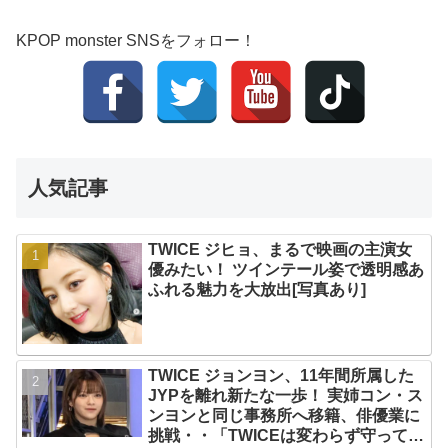
KPOP monster SNSをフォロー！
人気記事
TWICE ジヒョ、まるで映画の主演女
優みたい！ ツインテール姿で透明感あ
ふれる魅力を大放出[写真あり]
TWICE ジョンヨン、11年間所属した
JYPを離れ新たな一歩！ 実姉コン・ス
ンヨンと同じ事務所へ移籍、俳優業に
挑戦・・「TWICEは変わらず守ってい