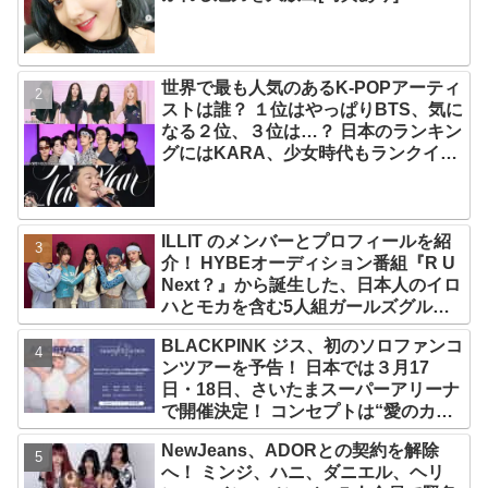
世界で最も人気のあるK-POPアーティ
ストは誰？ １位はやっぱりBTS、気に
なる２位、３位は…？ 日本のランキン
グにはKARA、少女時代もランクイ
ン！ 各国の個性あふれるデータに注目
殺到
ILLIT のメンバーとプロフィールを紹
介！ HYBEオーディション番組『R U
Next？』から誕生した、日本人のイロ
ハとモカを含む5人組ガールズグルー
プ！ デビュー曲「Magnetic」がいき
BLACKPINK ジス、初のソロファンコ
なりの大ヒット
ンツアーを予告！ 日本では３月17
日・18日、さいたまスーパーアリーナ
で開催決定！ コンセプトは“愛のカケ
ラ”！？ 14日には新アルバム
NewJeans、ADORとの契約を解除
『AMORTAGE』もリリース
へ！ ミンジ、ハニ、ダニエル、ヘリ