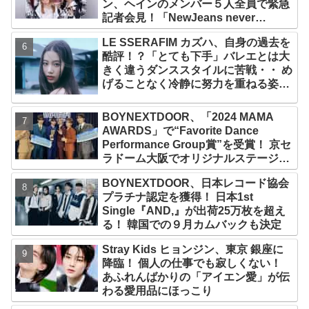
ン、ヘインのメンバー５人全員で緊急
記者会見！「NewJeans never
dies!」と微笑みの宣言！ ADOR側、
LE SSERAFIM カズハ、自身の過去を
2029年まで契約有効と主張
酷評！？「とても下手」バレエとは大
きく違うダンススタイルに苦戦・・ め
げることなく冷静に努力を重ねる姿に
称賛の声続々
BOYNEXTDOOR、「2024 MAMA
AWARDS」で“Favorite Dance
Performance Group賞”を受賞！ 京セ
ラドーム大阪でオリジナルステージパ
フォーマンス披露！ 卒業パーティーを
BOYNEXTDOOR、日本レコード協会
コンセプトにスーツで魅了【動画あ
プラチナ認定を獲得！ 日本1st
り】
Single『AND,』が出荷25万枚を超え
る！ 韓国での９月カムバックも決定
Stray Kids ヒョンジン、東京 銀座に
降臨！ 個人の仕事でも寂しくない！
あふれんばかりの「アイエン愛」が伝
わる愛用品にほっこり