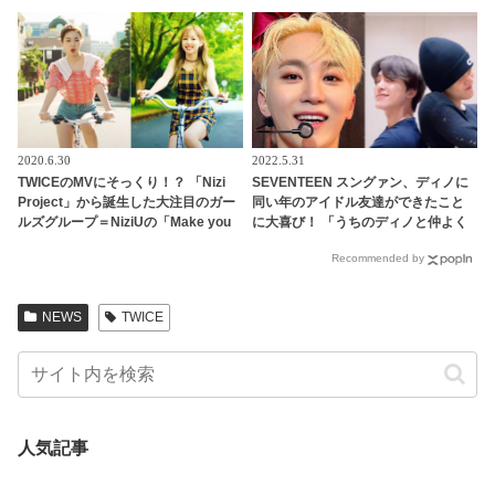
ターとは思えないほど初々しいその
姿にファンほっこり「あなたこそセ
レブなのに！」
2020.6.30
2022.5.31
TWICEのMVにそっくり！？ 「Nizi
SEVENTEEN スングァン、ディノに
Project」から誕生した大注目のガー
同い年のアイドル友達ができたこと
ルズグループ＝NiziUの「Make you
に大喜び！ 「うちのディノと仲よく
happy」ＭＶはTWICE人気曲を彷彿
してくれてありがとう」 うれしすぎ
Recommended by
とさせるシーンが満載[動画あり]
て動画を再生しまくり！ ディノの友
達とはいったいダレ？
NEWS
TWICE
人気記事