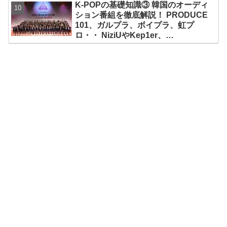
K-POPの基礎知識③ 韓国のオーディ
ション番組を徹底解説！ PRODUCE
101、ガルプラ、ボイプラ、虹プ
ロ・・ NiziUやKep1er、
ZEROBASEONEら人気グループが
続々と誕生！ JO1やINI、ME:Iを生ん
だ日プまで一挙紹介