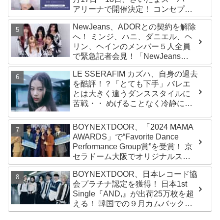
アリーナで開催決定！ コンセプト
は“愛のカケラ”！？ 14日には新ア
NewJeans、ADORとの契約を解除
ルバム『AMORTAGE』もリリース
へ！ ミンジ、ハニ、ダニエル、ヘ
リン、ヘインのメンバー５人全員
で緊急記者会見！「NewJeans
never dies!」と微笑みの宣言！
LE SSERAFIM カズハ、自身の過去
ADOR側、2029年まで契約有効と
を酷評！？「とても下手」バレエ
主張
とは大きく違うダンススタイルに
苦戦・・ めげることなく冷静に努
力を重ねる姿に称賛の声続々
BOYNEXTDOOR、「2024 MAMA
AWARDS」で“Favorite Dance
Performance Group賞”を受賞！ 京
セラドーム大阪でオリジナルステ
ージパフォーマンス披露！ 卒業パ
BOYNEXTDOOR、日本レコード協
ーティーをコンセプトにスーツで
会プラチナ認定を獲得！ 日本1st
魅了【動画あり】
Single『AND,』が出荷25万枚を超
える！ 韓国での９月カムバックも
決定