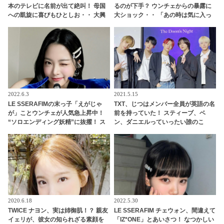
本のテレビに名前が出て絶叫！ 母国
るのが下手？ ウンチェからの暴露に
への凱旋に喜びもひとしお・・ 大興
大ショック・・ 「あの時は気に入っ
奮の様子で無邪気に喜ぶ姿がかわい
てるって言ってたのに」
すぎる
2022.6.3
2021.5.15
LE SSERAFIMの末っ子「えがじゃ
TXT、じつはメンバー全員が英語の名
が」ことウンチェが人気急上昇中！
前を持っていた！ スティーブ、ベ
“ソロエンディング妖精”に抜擢！ ス
ン、ダニエルっていったい誰のこ
マイルポテトのようなあどけない純
と？ それぞれを英語名で呼び合うほ
粋な笑顔とかわいすぎる愛嬌にメン
ほえましい姿も公開
バーも悶絶
2020.6.18
2022.5.30
TWICE ナヨン、実は姉御肌！？ 親友
LE SSERAFIM チェウォン、間違えて
イェリが、彼女の知られざる素顔を
「IZ*ONE」とあいさつ！ なつかしい