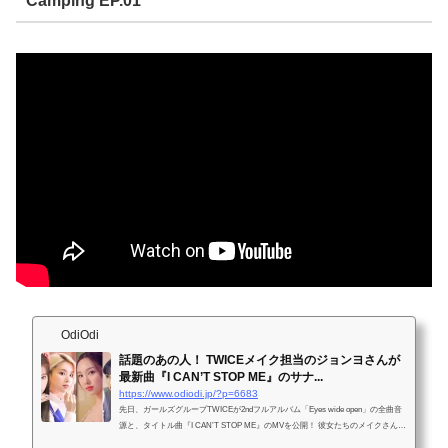
Camping EP.01
OdiOdi
話題のあの人！ TWICEメイク担当のジョンヨさんが
最新曲『I CAN’T STOP ME』のサナ...
https://www.odiodi.jp/?p=6683
先日、ガールズグループTWICEが2ndフルアルバム「Eyes wide open」の全曲音
源と、タイトル曲『I CAN’T STOP ME』のMVを公開！ 彼女たちのメイクさんと
して話題のジョンヨさんが、サナ、チェヨン...