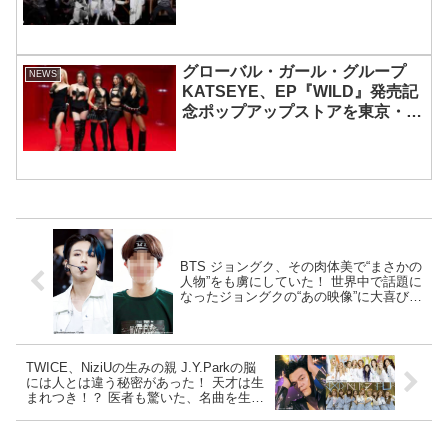
グローバル・ガール・グループ
NEWS
KATSEYE、EP『WILD』発売記
念ポップアップストアを東京・原
宿で開催 限定グッズも登場
BTS ジョングク、その肉体美で“まさかの
人物”をも虜にしていた！ 世界中で話題に
なったジョングクの“あの映像”に大喜びし
て… 大興奮する様子がまさにARMYその
ものだとファンから共感の声殺到
TWICE、NiziUの生みの親 J.Y.Parkの脳
には人とは違う秘密があった！ 天才は生
まれつき！？ 医者も驚いた、名曲を生み
出す脳の構造とは？