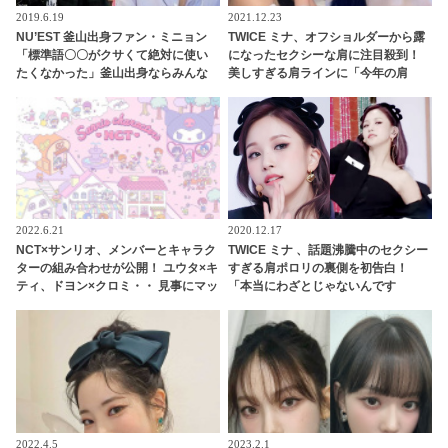
2019.6.19
2021.12.23
NU’EST 釜山出身ファン・ミニョン
TWICE ミナ、オフショルダーから露
「標準語〇〇がクサくて絶対に使い
になったセクシーな肩に注目殺到！
たくなかった」釜山出身ならみんな
美しすぎる肩ラインに「今年の肩
知ってる「鳥肌必須のソウル語」と
賞」期待高まる
は？
2022.6.21
2020.12.17
NCT×サンリオ、メンバーとキャラク
TWICE ミナ 、話題沸騰中のセクシー
ターの組み合わせが公開！ ユウタ×キ
すぎる肩ポロリの裏側を初告白！
ティ、ドヨン×クロミ・・ 見事にマッ
「本当にわざとじゃないんです
チしたキャラがかわいすぎる
（笑）」・・ファンも気になるその
真相とは？
2022.4.5
2023.2.1