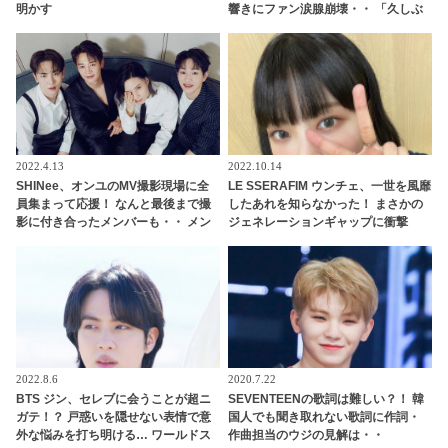
明かす
響きにファン涙腺崩壊・・ 「久しぶ
りに聞けてうれしい」
2022.4.13
2022.10.14
SHINee、オンユのMV撮影現場に全
LE SSERAFIM ウンチェ、一世を風靡
員集まって応援！ なんと最後まで撮
したあれを知らなかった！ まさかの
影に付き合ったメンバーも・・ メン
ジェネレーションギャップに衝撃
バーの絆の深さがわかる愛情深い応
「これを知らないなんてありえます
援に感激
か？」彼女の若さを実感させられる
発言に驚き
2022.8.6
2020.7.22
BTS ジン、セレブに会うことが超ニ
SEVENTEENの歌詞は難しい？！ 韓
ガテ！？ 戸惑いを隠せない表情で意
国人でも聞き取れない歌詞に作詞・
外な悩みを打ち明ける… ワールドス
作曲担当のウジの見解は・・