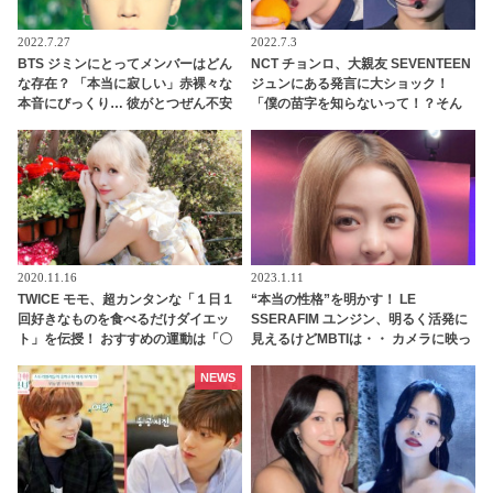
2022.7.27
2022.7.3
BTS ジミンにとってメンバーはどん
NCT チョンロ、大親友 SEVENTEEN
な存在？ 「本当に寂しい」赤裸々な
ジュンにある発言に大ショック！
本音にびっくり… 彼がとつぜん不安
「僕の苗字を知らないって！？そん
になってしまった理由にも注目
なことある？」 ファンに必死に訴え
る姿がかわいすぎる
2020.11.16
2023.1.11
TWICE モモ、超カンタンな「１日１
“本当の性格”を明かす！ LE
回好きなものを食べるだけダイエッ
SSERAFIM ユンジン、明るく活発に
ト」を伝授！ おすすめの運動は「〇
見えるけどMBTIは・・ カメラに映っ
〇ヨガ」
た姿だけじゃわからない、深い心の
内とは？
NEWS