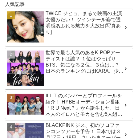
人気記事
TWICE ジヒョ、まるで映画の主演
女優みたい！ ツインテール姿で透
明感あふれる魅力を大放出[写真あ
り]
世界で最も人気のあるK-POPアー
ティストは誰？ １位はやっぱり
BTS、気になる２位、３位は…？
日本のランキングにはKARA、少女
時代もランクイン！ 各国の個性あ
ふれるデータに注目殺到
ILLIT のメンバーとプロフィールを
紹介！ HYBEオーディション番組
『R U Next？』から誕生した、日
本人のイロハとモカを含む5人組ガ
ールズグループ！ デビュー曲
BLACKPINK ジス、初のソロファ
「Magnetic」がいきなりの大ヒッ
ンコンツアーを予告！ 日本では３
ト
月17日・18日、さいたまスーパー