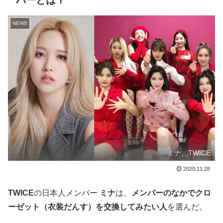
バーとは？
NEWS
ミナ、TWICE
2020.11.28
TWICE
の日本人メンバー
ミナ
は、
メンバーのなかでクロ
ーゼット（衣装だんす）を交換してみたい人
を選んだ。