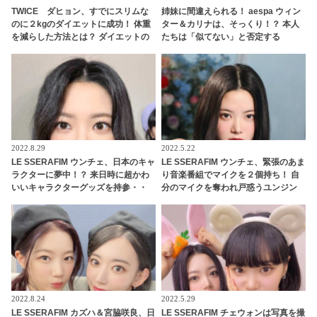
TWICE ダヒョン、すでにスリムな
姉妹に間違えられる！ aespa ウィン
のに２kgのダイエットに成功！ 体重
ター＆カリナは、そっくり！？ 本人
を減らした方法とは？ ダイエットの
たちは「似てない」と否定する
秘訣を明かす
も・・認めざるを得ない証言＆出来
事が頻発
2022.8.29
2022.5.22
LE SSERAFIM ウンチェ、日本のキャ
LE SSERAFIM ウンチェ、緊張のあま
ラクターに夢中！？ 来日時に超かわ
り音楽番組でマイクを２個持ち！ 自
いいキャラクターグッズを持参・・
分のマイクを奪われ戸惑うユンジン
キュートな魅力あふれる彼女にピッ
にも爆笑
タリなかわいすぎるアイテムにくぎ
づけ
2022.8.24
2022.5.29
LE SSERAFIM カズハ＆宮脇咲良、日
LE SSERAFIM チェウォンは写真を撮