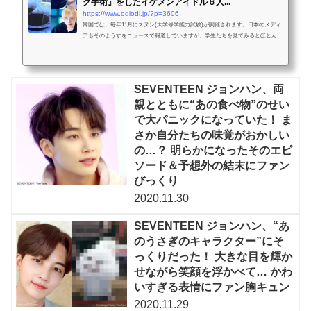
ク手術』をしたイケメンアイドル６人...
https://www.odiodi.jp/?p=3606
韓国では、毎年11月にスヌン(大学修学能力試験)が開催されます。日本のメディ
アもそのようすをニュースで報道していますが、学生たちを見てみるとほとんど
が眼鏡を着用しているため「韓国人は眼鏡をかけているイメージが強い」と思
っ...
SEVENTEEN ジョンハン、両
親とともに“あの食べ物”のせい
で大パニックになっていた！ ま
さか自分たちの味覚がおかしい
の…？ 明らかになったそのエピ
ソード＆予想外の結末にファン
びっくり
2020.11.30
SEVENTEEN ジョンハン、“あ
のうさぎのキャラクター”にそ
っくりだった！ 大きな目を輝か
せながら笑顔を浮かべて… かわ
いすぎる表情にファン胸キュン
2020.11.29