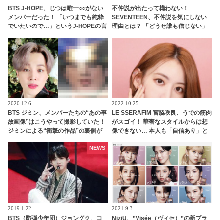
BTS J-HOPE、じつは唯一○○がない
不仲説が出たって構わない！
メンバーだった！ 「いつまでも純粋
SEVENTEEN、不仲説を気にしない
でいたいので…」というJ-HOPEの言
理由とは？ 「どうせ誰も信じない」
葉に「俺らは汚いってこと？」とメ
メンバーの固い絆がわかる一言にフ
ンバー総反撃・・ 予想だにしない展
ァン感動
開を迎えたかわいすぎるやりとりに
ファン爆笑
2020.12.6
2022.10.25
BTS ジミン、メンバーたちの“あの事
LE SSERAFIM 宮脇咲良、うでの筋肉
故画像”はこうやって撮影していた！
がスゴイ！ 華奢なスタイルからは想
ジミンによる“衝撃の作品”の裏側が
像できない… 本人も「自信あり」と
ついに明らかに… 今回も期待以上の
豪語する圧倒的な肉体美を披露
出来上がりにびっくり＆爆笑
NEWS
2019.1.22
2021.9.3
BTS（防弾少年団）ジョングク、コ
NiziU、”Visée（ヴィセ）”の新ブラ