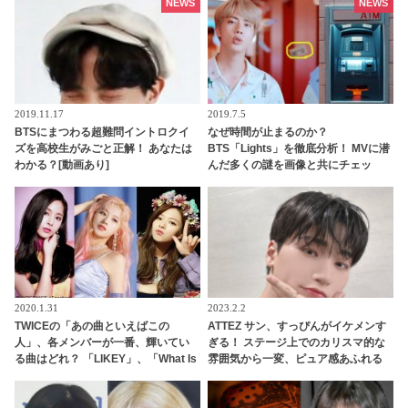
トのファンが大興奮
NEWS
NEWS
2019.11.17
2019.7.5
BTSにまつわる超難問イントロクイ
なぜ時間が止まるのか？
ズを高校生がみごと正解！ あなたは
BTS「Lights」を徹底分析！ MVに潜
わかる？[動画あり]
んだ多くの謎を画像と共にチェッ
ク！［パート2］
2020.1.31
2023.2.2
TWICEの「あの曲といえばこの
ATTEZ サン、すっぴんがイケメンす
人」、各メンバーが一番、輝いてい
ぎる！ ステージ上でのカリスマ的な
る曲はどれ？ 「LIKEY」、「What Is
雰囲気から一変、ピュア感あふれる
Love」、「Feel Special」・・
ビジュアルに視線殺到