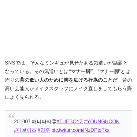
SNSでは、そんなミンギュが見せたある気遣いが話題と
なっている。その気遣いとは
“マナー脚”
。“マナー脚”とは
周りの
背の低い人のために脚を広げる行為のことだ
。背の
高い芸能人がメイクスタッフにメイク直しをしてもらう際
によく見られる。
201007 매너다리😇
#THEBOYZ
#YOUNGHOON
#더보이즈
#영훈
pic.twitter.com/iNzDPtoTkx