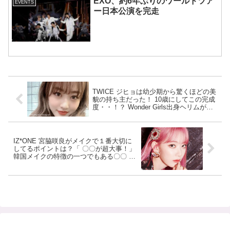
EXO、約6年ぶりのワールドツア
EVENTS
ー日本公演を完走
TWICE ジヒョは幼少期から驚くほどの美
貌の持ち主だった！ 10歳にしてこの完成
度・・！？ Wonder Girls出身ヘリムがひ
と目で衝撃を受けたジヒョのビジュアル
とは？[写真]
IZ*ONE 宮脇咲良がメイクで１番大切に
してるポイントは？「 〇〇が超大事！」
韓国メイクの特徴の一つでもある〇〇 へ
のこだわりを明かす