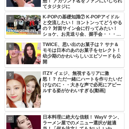
態！ アカウント名をファンにいじられ
てタジタジに
K-POPの基礎知識⑦ K-POPアイドル
と交流したい！ ヨントンってどうやる
の？ 対面サイン会に行ってみたい！
ショケ、お見送り会、握手会・・・リ
リースイベントあれこれを紹介
TWICE、思い出のお菓子は？ サナ＆
モモは日本のあのお菓子をセレクト！
幼少期のかわいらしいエピソードも公
開
ITZY イェジ、無視するリアに激
怒！？ ただ一緒にハートを作りたいだ
けなのに・・大きな声で必死にアピー
ルする姿がかわいすぎる[動画]
日本料理に絶大な信頼！ WayV テン、
ラーメン屋でのメニュー選択が超適
当！「何を注文してもおいしいか