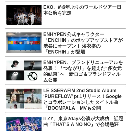
EXO、約6年ぶりのワールドツアー日
本公演を完走
ENHYPEN公式キャラクター
「ENCHIN」のポップアップストアが
渋谷にオープン！ 浴衣姿の
「ENCHIN」が登場
ENHYPEN、ブランドリニューアルを
発表！ 「つながり」を超えた“多次元
的結束”へ 新ロゴ＆ブランドフィル
ム公開
LE SSERAFIM 2nd Studio Album
‘PUREFLOW’ pt.1リリース！Google
とコラボレーションしたタイトル曲
「BOOMPALA」MVも公開
ITZY、東京2days公演が大成功 話題
曲「THAT’S A NO NO」で会場熱狂