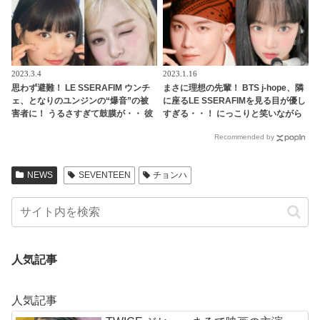
2023.3.4
2023.1.16
思わず避難！ LE SSERAFIM ウンチ
まさに理想の先輩！ BTS j-hope、隣
ェ、となりのユンジンの“爆音”の被
に座るLE SSERAFIMを見る目が優し
害者に！ うるさすぎて鼓膜が・・ 彼
すぎる・・！ にっこりと笑いながら
女を襲ったまさかの出来事に爆笑
アイコンタクト・・ 気さくな人柄が
Recommended by
現れた行動に胸キュン
NEWS
SEVENTEEN
チョンハ
人気記事
人気記事