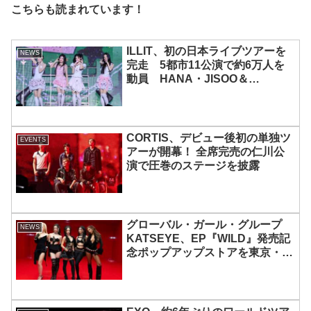
こちらも読まれています！
ILLIT、初の日本ライブツアーを
NEWS
完走 5都市11公演で約6万人を
動員 HANA・JISOO＆
MOMOKAとのスペシャルコラボ
も実現
CORTIS、デビュー後初の単独ツ
EVENTS
アーが開幕！ 全席完売の仁川公
演で圧巻のステージを披露
グローバル・ガール・グループ
NEWS
KATSEYE、EP『WILD』発売記
念ポップアップストアを東京・原
宿で開催 限定グッズも登場