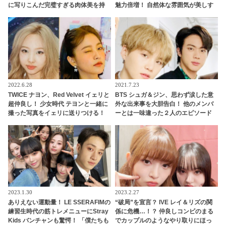
に写りこんだ完璧すぎる肉体美を持
魅力倍増！ 自然体な雰囲気が美しす
つメンバーとは一体？
ぎると注目殺到
2022.6.28
2021.7.23
TWICE ナヨン、Red Velvet イェリと
BTS シュガ＆ジン、思わず涙した意
超仲良し！ 少女時代 テヨンと一緒に
外な出来事を大胆告白！ 他のメンバ
撮った写真をイェリに送りつける！
ーとは一味違った２人のエピソード
かわいすぎる行動にほっこり
にビックリ… プライベートでも仲良
しな２人の息ピッタリな回答にほっ
こり
2023.1.30
2023.2.27
ありえない運動量！ LE SSERAFIMの
“破局”を宣言？ IVE レイ＆リズの関
練習生時代の筋トレメニューにStray
係に危機…！？ 仲良しコンビのまる
Kids バンチャンも驚愕！ 「僕たちも
でカップルのようなやり取りにほっ