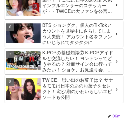
インフルエンサーのステッカー
が・・TWICEの大ファンを公言す
るその人物は大よろこび！ まさに
「成功したファン」だと話題沸騰
BTS ジョングク、個人のTikTokア
カウントを世界中にさらしてしま
う大失態！ アカウント名をファン
にいじられてタジタジに
K-POPの基礎知識⑦ K-POPアイド
ルと交流したい！ ヨントンってど
うやるの？ 対面サイン会に行って
みたい！ ショケ、お見送り会、握
手会・・・リリースイベントあれ
TWICE、思い出のお菓子は？ サナ
これを紹介
＆モモは日本のあのお菓子をセレ
クト！ 幼少期のかわいらしいエピ
ソードも公開
06m