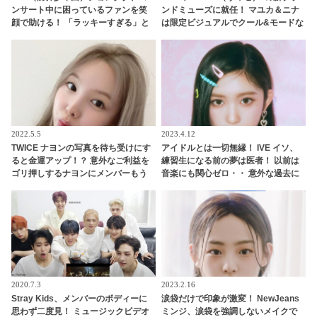
ンサート中に困っているファンを笑
ンドミューズに就任！ マユカ＆ニナ
顔で助ける！ 「ラッキーすぎる」と
は限定ビジュアルでクール&モードな
ファン大興奮
新たな一面を披露
2022.5.5
2023.4.12
TWICE ナヨンの写真を待ち受けにす
アイドルとは一切無縁！ IVE イソ、
ると金運アップ！？ 意外なご利益を
練習生になる前の夢は医者！ 以前は
ゴリ押しするナヨンにメンバーもう
音楽にも関心ゼロ・・ 意外な過去に
んざり
ビックリ
2020.7.3
2023.2.16
Stray Kids、メンバーのボディーに
涙袋だけで印象が激変！ NewJeans
思わず二度見！ ミュージックビデオ
ミンジ、涙袋を強調しないメイクで