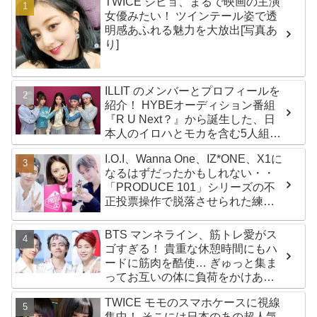
TWICE ジヒョ、まるで映画の主演
女優みたい！ ツインテール姿で透
明感あふれる魅力を大放出[写真あ
り]
ILLIT のメンバーとプロフィールを
紹介！ HYBEオーディション番組
『R U Next？』から誕生した、日
本人のイロハとモカを含む5人組ガ
ールズグループ！ デビュー曲
I.O.I、Wanna One、IZ*ONE、X1に
「Magnetic」がいきなりの大ヒッ
なるはずだったかもしれない・・
ト
「PRODUCE 101」シリーズの不
正投票操作で脱落させられた練習
生12人の氏名が公表
BTS マンネライン、筋トレ愛がス
ゴすぎる！ 貴重な休憩時間にもハ
ードに筋肉を酷使… ぎゅっと集ま
ってお互いの体に負荷をかけあう
３人のトレーニング風景がかわい
TWICE モモのスマホケースに視線
すぎるとファンくぎづけ
集中！ そこには日本のあの超人気