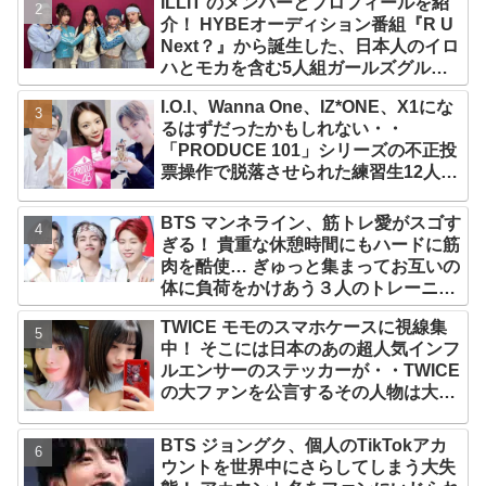
ILLIT のメンバーとプロフィールを紹
介！ HYBEオーディション番組『R U
Next？』から誕生した、日本人のイロ
ハとモカを含む5人組ガールズグルー
プ！ デビュー曲「Magnetic」がいき
I.O.I、Wanna One、IZ*ONE、X1にな
なりの大ヒット
るはずだったかもしれない・・
「PRODUCE 101」シリーズの不正投
票操作で脱落させられた練習生12人の
氏名が公表
BTS マンネライン、筋トレ愛がスゴす
ぎる！ 貴重な休憩時間にもハードに筋
肉を酷使… ぎゅっと集まってお互いの
体に負荷をかけあう３人のトレーニン
グ風景がかわいすぎるとファンくぎづ
TWICE モモのスマホケースに視線集
け
中！ そこには日本のあの超人気インフ
ルエンサーのステッカーが・・TWICE
の大ファンを公言するその人物は大よ
ろこび！ まさに「成功したファン」だ
と話題沸騰
BTS ジョングク、個人のTikTokアカ
ウントを世界中にさらしてしまう大失