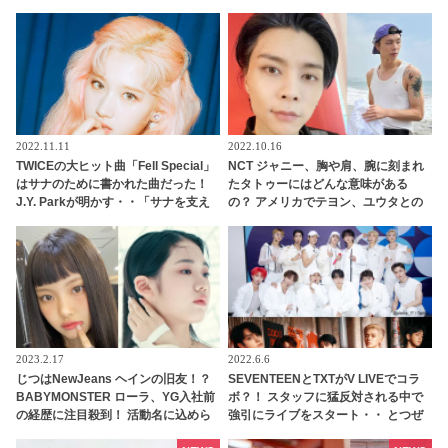
無理だと思います」
こり
2022.11.11
2022.10.16
TWICEの大ヒット曲「Fell Special」
NCT ジャニー、胸や肩、腕に刻まれ
はサナのために書かれた曲だった！
たタトゥーにはどんな意味がある
J.Y. Parkが明かす・・「サナを支え
の？ アメリカでテヨン、ユウタとの
るメンバーの姿に胸が熱くなった」
お揃いもゲット！？
彼女たちの友情に敬意を表す
2023.2.17
2022.6.6
じつはNewJeans ヘインの旧友！？
SEVENTEENとTXTがV LIVEでコラ
BABYMONSTER ローラ、YG入社前
ボ？！ スタッフに猛反対される中で
の経歴に注目殺到！ 活動名に込めら
強引にライブをスタート・・ とつぜ
れた意味も明らかに
んの「コラボ」発言に両アーティス