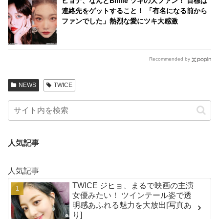
ヒョナ、なんとBilllie ツキの大ファン！ 目標は
連絡先をゲットすること！ 「有名になる前から
ファンでした」熱烈な愛にツキ大感激
Recommended by
NEWS
TWICE
人気記事
人気記事
TWICE ジヒョ、まるで映画の主演
女優みたい！ ツインテール姿で透
明感あふれる魅力を大放出[写真あ
り]