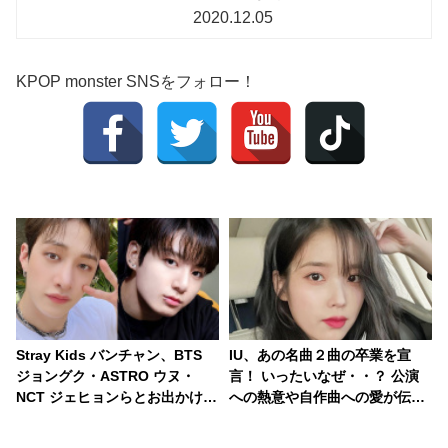
2020.12.05
KPOP monster SNSをフォロー！
Stray Kids バンチャン、BTS
IU、あの名曲２曲の卒業を宣
ジョングク・ASTRO ウヌ・
言！ いったいなぜ・・？ 公演
NCT ジェヒョンらとお出かけ！
への熱意や自作曲への愛が伝わ
豪華アイドルがそろう同い年グ
る理由に感激
ループ“97ズ”に仲間入り・・ ジ