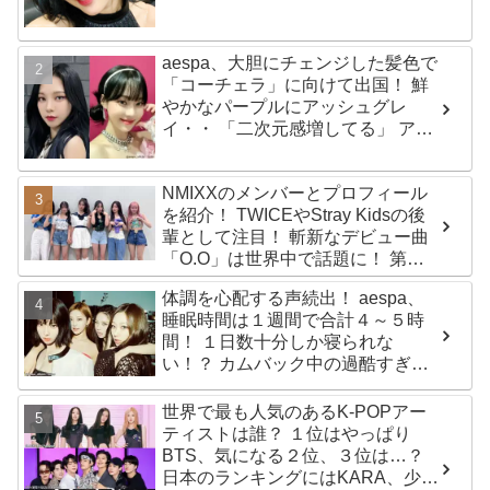
aespa、大胆にチェンジした髪色で
「コーチェラ」に向けて出国！ 鮮
やかなパープルにアッシュグレ
イ・・ 「二次元感増してる」 アバ
ターと完全一致のその姿に悶絶
NMIXXのメンバーとプロフィール
を紹介！ TWICEやStray Kidsの後
輩として注目！ 斬新なデビュー曲
「O.O」は世界中で話題に！ 第４
世代を代表する美女ソリュンをは
体調を心配する声続出！ aespa、
じめ、全員ビジュアルメンバーと
睡眠時間は１週間で合計４～５時
いわれるその魅力をチェック
間！ １日数十分しか寝られな
い！？ カムバック中の過酷すぎる
スケジュールに衝撃
世界で最も人気のあるK-POPアー
ティストは誰？ １位はやっぱり
BTS、気になる２位、３位は…？
日本のランキングにはKARA、少女