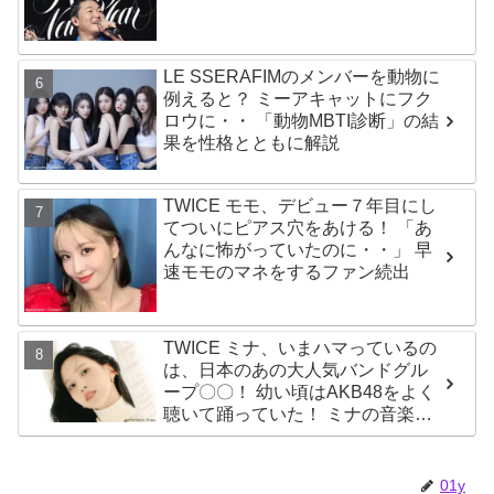
時代もランクイン！ 各国の個性あ
ふれるデータに注目殺到
LE SSERAFIMのメンバーを動物に
例えると？ ミーアキャットにフク
ロウに・・ 「動物MBTI診断」の結
果を性格とともに解説
TWICE モモ、デビュー７年目にし
てついにピアス穴をあける！ 「あ
んなに怖がっていたのに・・」 早
速モモのマネをするファン続出
TWICE ミナ、いまハマっているの
は、日本のあの大人気バンドグル
ープ〇〇！ 幼い頃はAKB48をよく
聴いて踊っていた！ ミナの音楽の
趣味が明らかに
01y