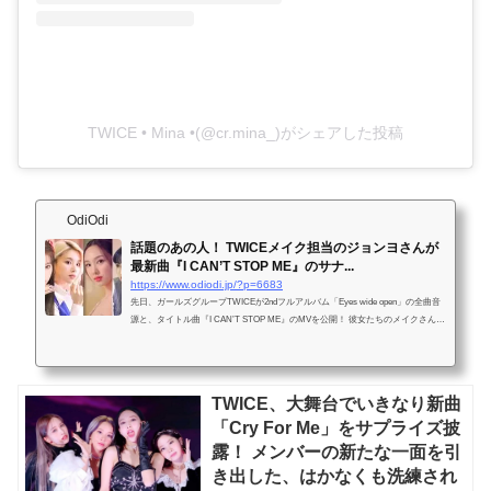
TWICE • Mina •(@cr.mina_)がシェアした投稿
OdiOdi
話題のあの人！ TWICEメイク担当のジョンヨさんが
最新曲『I CAN’T STOP ME』のサナ...
https://www.odiodi.jp/?p=6683
先日、ガールズグループTWICEが2ndフルアルバム「Eyes wide open」の全曲音
源と、タイトル曲『I CAN’T STOP ME』のMVを公開！ 彼女たちのメイクさんと
して話題のジョンヨさんが、サナ、チェヨン...
TWICE、大舞台でいきなり新曲
「Cry For Me」をサプライズ披
露！ メンバーの新たな一面を引
き出した、はかなくも洗練され