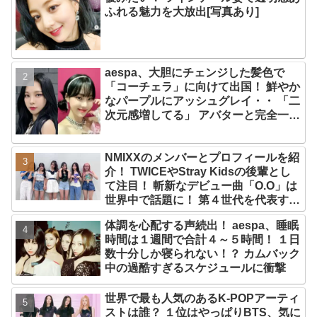
ふれる魅力を大放出[写真あり]
aespa、大胆にチェンジした髪色で
「コーチェラ」に向けて出国！ 鮮やか
なパープルにアッシュグレイ・・ 「二
次元感増してる」 アバターと完全一致
のその姿に悶絶
NMIXXのメンバーとプロフィールを紹
介！ TWICEやStray Kidsの後輩とし
て注目！ 斬新なデビュー曲「O.O」は
世界中で話題に！ 第４世代を代表する
美女ソリュンをはじめ、全員ビジュア
体調を心配する声続出！ aespa、睡眠
ルメンバーといわれるその魅力をチェ
時間は１週間で合計４～５時間！ １日
ック
数十分しか寝られない！？ カムバック
中の過酷すぎるスケジュールに衝撃
世界で最も人気のあるK-POPアーティ
ストは誰？ １位はやっぱりBTS、気に