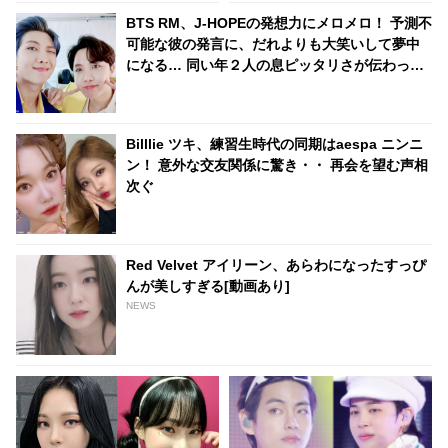
ョングクの英語力アップにも納
BTS RM、J-HOPEの発想力にメロメロ！ 予測不
得
可能な彼の発言に、だれよりも大笑いして夢中
になる… 同い年２人の息ピッタリさが伝わって
くるようなやりとりにファンも爆笑
Billlie ツキ、練習生時代の同期はaespa ニンニ
ン！ 意外な交友関係に驚き・・ 再会を望む声相
次ぐ
Red Velvet アイリーン、あらわになったすっぴ
んが美しすぎる[動画あり]
NEWS