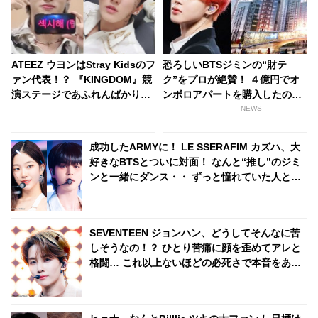
ATEEZ ウヨンはStray Kidsのフ
恐ろしいBTSジミンの“財テ
ァン代表！？ 『KINGDOM』競
ク”をプロが絶賛！ ４億円でオ
演ステージであふれんばかりの
ンボロアパートを購入したのに
愛を思いっきり表現する姿がか
はワケがあった！ 未来は『韓国
NEWS
わいらしいと話題に
一のセレブタウン』の地主にな
るってホント？
成功したARMYに！ LE SSERAFIM カズハ、大
好きなBTSとついに対面！ なんと“推し”のジミ
ンと一緒にダンス・・ ずっと憧れていた人との
コラボ実現にうれしさ爆発
SEVENTEEN ジョンハン、どうしてそんなに苦
しそうなの！？ ひとり苦痛に顔を歪めてアレと
格闘… これ以上ないほどの必死さで本音をあら
わにする彼のリアクションがかわいすぎる