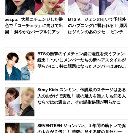
aespa、大胆にチェンジした髪
BTS V、ジミンのせいで予想外
色で「コーチェラ」に向けて出
のハプニングに襲われる！ 原因
国！ 鮮やかなパープルにアッシ
はジミンのあのクセ… ピンチに
ュグレイ・・ 「二次元感増して
陥ったVをあわてて支える彼の
る」 アバターと完全一致のその
リアクションまでかわいすぎる
姿に悶絶
とファンくぎづけ
BTSの衝撃のイメチェン姿に理性を失うファン
続出！ ついにメンバーたちの新ヘアスタイルが
明らかに… 特に話題になったメンバーはSNSの
トレンドを席巻＆新記録を樹立
Stray Kids スンミン、伝説級のステージはある
人のおかげで実現！ 彼の魅力を誰よりも知る人
ならではの選曲と、その誕生秘話が明らかに
SEVENTEEN ジョンハン、１年間の筋トレで腕
の太さが２倍に！ 華奢に見える彼の意外な一