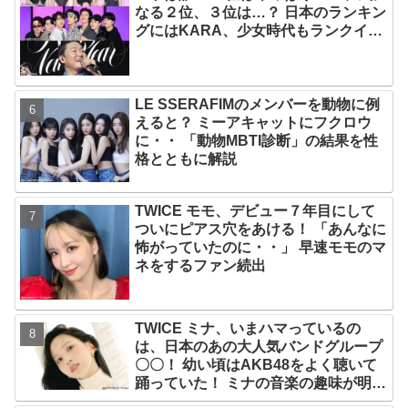
なる２位、３位は…？ 日本のランキン
グにはKARA、少女時代もランクイ
ン！ 各国の個性あふれるデータに注目
殺到
LE SSERAFIMのメンバーを動物に例
えると？ ミーアキャットにフクロウ
に・・ 「動物MBTI診断」の結果を性
格とともに解説
TWICE モモ、デビュー７年目にして
ついにピアス穴をあける！ 「あんなに
怖がっていたのに・・」 早速モモのマ
ネをするファン続出
TWICE ミナ、いまハマっているの
は、日本のあの大人気バンドグループ
〇〇！ 幼い頃はAKB48をよく聴いて
踊っていた！ ミナの音楽の趣味が明ら
かに