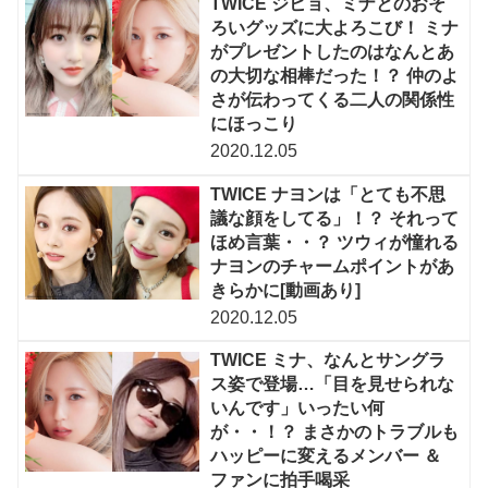
TWICE ジヒョ、ミナとのおそ
ろいグッズに大よろこび！ ミナ
がプレゼントしたのはなんとあ
の大切な相棒だった！？ 仲のよ
さが伝わってくる二人の関係性
にほっこり
2020.12.05
TWICE ナヨンは「とても不思
議な顔をしてる」！？ それって
ほめ言葉・・？ ツウィが憧れる
ナヨンのチャームポイントがあ
きらかに[動画あり]
2020.12.05
TWICE ミナ、なんとサングラ
ス姿で登場…「目を見せられな
いんです」いったい何
が・・！？ まさかのトラブルも
ハッピーに変えるメンバー ＆
ファンに拍手喝采