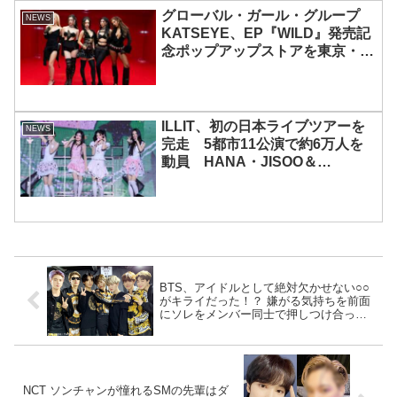
グローバル・ガール・グループ
NEWS
KATSEYE、EP『WILD』発売記
念ポップアップストアを東京・原
宿で開催 限定グッズも登場
ILLIT、初の日本ライブツアーを
NEWS
完走 5都市11公演で約6万人を
動員 HANA・JISOO＆
MOMOKAとのスペシャルコラボ
も実現
BTS、アイドルとして絶対欠かせない○○
がキライだった！？ 嫌がる気持ちを前面
にソレをメンバー同士で押しつけ合っ
て… 彼らが授賞式の席で繰り広げた“静か
な戦い”がおもしろすぎるとファンくぎづ
け
NCT ソンチャンが憧れるSMの先輩はダ