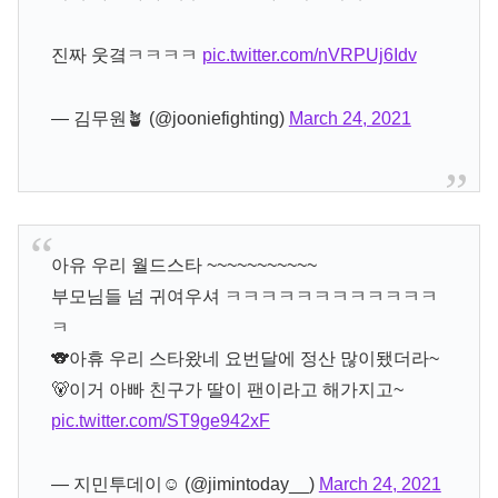
진짜 웃곀ㅋㅋㅋㅋ
pic.twitter.com/nVRPUj6Idv
— 김무원🪴 (@jooniefighting)
March 24, 2021
아유 우리 월드스타 ~~~~~~~~~~~
부모님들 넘 귀여우셔 ㅋㅋㅋㅋㅋㅋㅋㅋㅋㅋㅋㅋ
ㅋ
🐨아휴 우리 스타왔네 요번달에 정산 많이됐더라~
🐻이거 아빠 친구가 딸이 팬이라고 해가지고~
pic.twitter.com/ST9ge942xF
— 지민투데이☺️ (@jimintoday__)
March 24, 2021