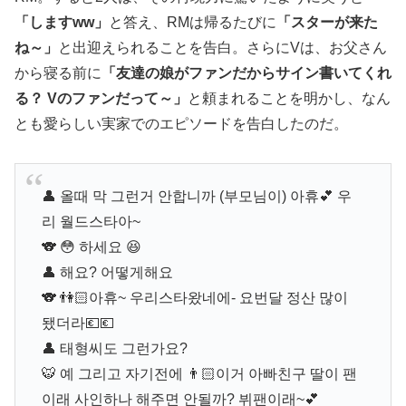
「しますww」
と答え、RMは帰るたびに
「スターが来た
ね～」
と出迎えられることを告白。さらにVは、お父さん
から寝る前に
「友達の娘がファンだからサイン書いてくれ
る？ Vのファンだって～」
と頼まれることを明かし、なん
とも愛らしい実家でのエピソードを告白したのだ。
👤 올때 막 그런거 안합니까 (부모님이) 아휴💕 우
리 월드스타아~
🐨 😳 하세요 😆
👤 해요? 어떻게해요
🐨 👫🏻아휴~ 우리스타왔네에- 요번달 정산 많이
됐더라💶💶
👤 태형씨도 그런가요?
🐯 예 그리고 자기전에 👨🏻이거 아빠친구 딸이 팬
이래 사인하나 해주면 안될까? 뷔팬이래~💕