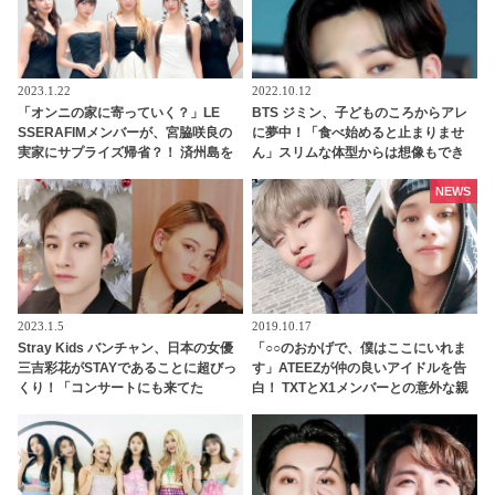
2023.1.22
2022.10.12
「オンニの家に寄っていく？」LE
BTS ジミン、子どものころからアレ
SSERAFIMメンバーが、宮脇咲良の
に夢中！「食べ始めると止まりませ
実家にサプライズ帰省？！ 済州島を
ん」スリムな体型からは想像もでき
訪れた彼女たちがこんなことを言い
ない意外な好物とは？
始めた理由とは・・
NEWS
2023.1.5
2019.10.17
Stray Kids バンチャン、日本の女優
「○○のおかげで、僕はここにいれま
三吉彩花がSTAYであることに超びっ
す」ATEEZが仲の良いアイドルを告
くり！「コンサートにも来てた
白！ TXTとX1メンバーとの意外な親
の！？」… なんと日本語でメッセー
交にビックリ
ジを送る… 照れくさそうに喜びを噛
みしめる様子がかわいすぎるとファ
ンほっこり