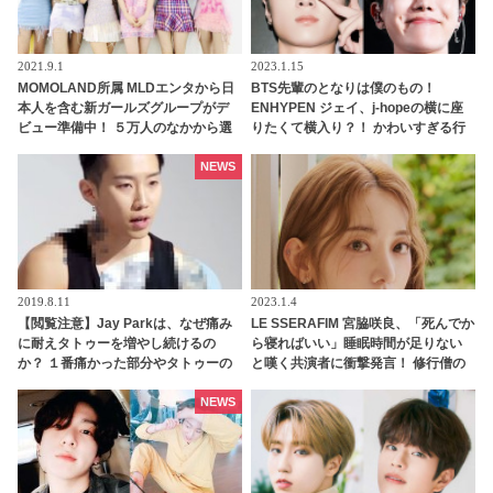
2021.9.1
2023.1.15
MOMOLAND所属 MLDエンタから日
BTS先輩のとなりは僕のもの！
本人を含む新ガールズグループがデ
ENHYPEN ジェイ、j-hopeの横に座
ビュー準備中！ ５万人のなかから選
りたくて横入り？！ かわいすぎる行
抜、１日11時間の練習・・ 厳しい練
動に大爆笑
習生の生活が明らかに
NEWS
2019.8.11
2023.1.4
【閲覧注意】Jay Parkは、なぜ痛み
LE SSERAFIM 宮脇咲良、「死んでか
に耐えタトゥーを増やし続けるの
ら寝ればいい」睡眠時間が足りない
か？ １番痛かった部分やタトゥーの
と嘆く共演者に衝撃発言！ 修行僧の
意味、始めたキッカケを告白
ような生活を推奨！？ ストイックす
ぎる姿勢に啞然
NEWS