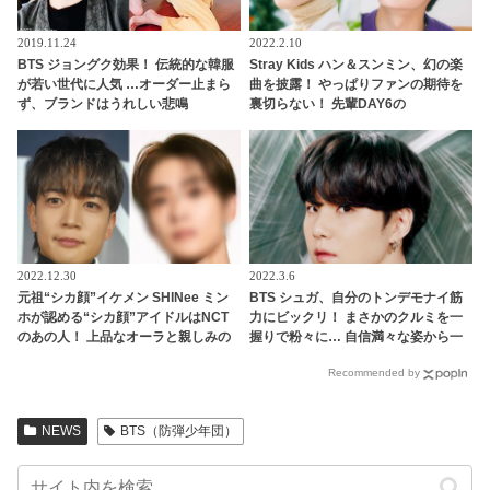
2019.11.24
2022.2.10
BTS ジョングク効果！ 伝統的な韓服
Stray Kids ハン＆スンミン、幻の楽
が若い世代に人気 …オーダー止まら
曲を披露！ やっぱりファンの期待を
ず、ブランドはうれしい悲鳴
裏切らない！ 先輩DAY6の
「Zombie」をカバーしファンからは
歓喜の声
2022.12.30
2022.3.6
元祖“シカ顔”イケメン SHINee ミン
BTS シュガ、自分のトンデモナイ筋
ホが認める“シカ顔”アイドルはNCT
力にビックリ！ まさかのクルミを一
のあの人！ 上品なオーラと親しみの
握りで粉々に… 自信満々な姿から一
ある雰囲気を兼ね備えたイケメンと
転、予想外の展開に自分でも「なん
Recommended by
は一体ダレ？
で？」と困惑してしまう様子がかわ
いすぎる
NEWS
BTS（防弾少年団）