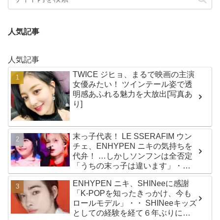
人気記事
人気記事
TWICE ジヒョ、まるで映画の主演
女優みたい！ ツインテール姿で透
明感あふれる魅力を大放出[写真あ
り]
末っ子代表！ LE SSERAFIM ウン
チェ、ENHYPEN ニキの気持ちを
代弁！ …しかしソンフンは全否定
「うちの末っ子は違います」・・
かわいすぎる２人の会話に爆笑
ENHYPEN ニキ、SHINeeに感謝
「K-POPを知ったきっかけ、今も
ロールモデル」・・ SHINeeキッズ
としての経験を経て６年ぶりに東