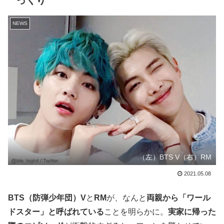
っくり
NEWS
（左）BTS V（右）RM
2021.05.08
BTS（防弾少年団）V
と
RM
が、なんと
両親から「ワール
ドスター」と呼ばれている
ことを明らかに。
実家に帰った