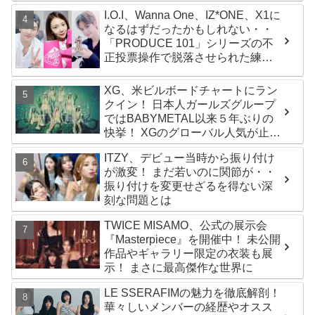
京ドームに帰還した感想は？
I.O.I、Wanna One、IZ*ONE、X1に
なるはずだったかもしれない・・
「PRODUCE 101」シリーズの不
正投票操作で脱落させられた練習
生12人の氏名が公表
XG、米ビルボードチャートにラン
クイン！ 日本人ガールズグループ
ではBABYMETAL以来５年ぶりの
快挙！ XGのグローバル人気が止ま
らない…「コーチェラ2025」にも
ITZY、デビュー当時から振り付け
日本人唯一の出演
が激変！ まだ若いのに関節が・・
振り付けを変更せざるを得ない深
刻な問題とは
TWICE MISAMO、公式の展示会
『Masterpiece』を開催中！ 未公開
作品やギャラリー限定の衣装も展
示！ まさに最高傑作な世界に
LE SSERAFIMの魅力を徹底解剖！
華々しいメンバーの経歴やオスス