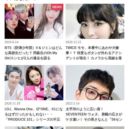
NEWS
2019.6.14
2020.12.22
BTS（防弾少年団）V＆ジミンはどん
TWICE モモ、本番中にあわや大惨
な高校生だった？ 同級生のOh My
事！？ 何度もボタンが外れるアクシ
Girlスンヒが2人の過去を語る
デントが発生！ カメラから視線を落
とさず冷静に対処する彼女のプロフ
ェッショナルな行動に拍手喝采[動画
あり]
2020.11.19
2023.5.14
I.O.I、Wanna One、IZ*ONE、X1にな
太平洋のように広い肩！
るはずだったかもしれない・・
SEVENTEEN ウォヌ、肩幅の広さが
「PRODUCE 101」シリーズの不正
ケタ違い！ その長さなんと「58セン
投票操作で脱落させられた練習生12
チ」・・ SNSでは自分との体格差に