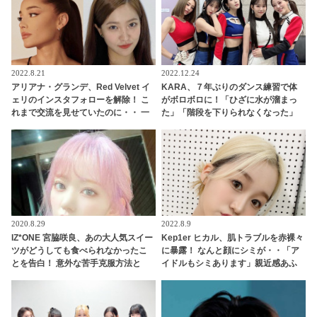
2022.8.21
2022.12.24
アリアナ・グランデ、Red Velvet イ
KARA、７年ぶりのダンス練習で体
ェリのインスタフォローを解除！ こ
がボロボロに！「ひざに水が溜まっ
れまで交流を見せていたのに・・ 一
た」「階段を下りられなくなった」
体なぜ！？ ファンがその理由を推測
あまりの体力のなさにニコル驚愕！
振付を修正していたことを告白
2020.8.29
2022.8.9
IZ*ONE 宮脇咲良、あの大人気スイー
Kep1er ヒカル、肌トラブルを赤裸々
ツがどうしても食べられなかったこ
に暴露！ なんと顔にシミが・・「ア
とを告白！ 意外な苦手克服方法と
イドルもシミあります」親近感あふ
は・・？［動画あり］
れる飾らない姿に爆笑