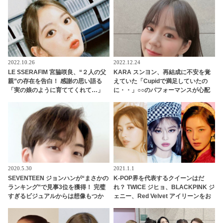
人の氏名が公表
胸キュンするファン続出
2022.10.26
2022.12.24
LE SSERAFIM 宮脇咲良、“２人の父
KARA スンヨン、再結成に不安を覚
親”の存在を告白！ 感謝の思い語る
えていた「Cupidで満足していたの
「実の娘のように育ててくれて…」
に・・」○○のパフォーマンスが心配
「幸せな人生を送ってきた」センシ
で仕方なかった！ アイドルとしての
ティブな話題にも臆せず堂々とした
プライドが感じられる発言はさすが
姿を見せる彼女に称賛の声
の一言
2020.5.30
2021.1.1
SEVENTEEN ジョンハンが“まさかの
K-POP界を代表するクイーンはだ
ランキング”で見事3位を獲得！ 完璧
れ？ TWICE ジヒョ、BLACKPINK ジ
すぎるビジュアルからは想像もつか
ェニー、Red Velvet アイリーンをお
ない”衝撃的なギャップ”が明らか
さえ、みごと“女王”の称号を手に入
に… 見る人を唖然とさせたジョンハ
れたのは・・
ンの意外な一面にファン大爆笑