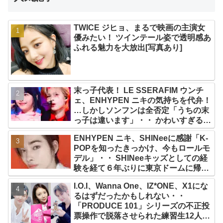
TWICE ジヒョ、まるで映画の主演女
優みたい！ ツインテール姿で透明感あ
ふれる魅力を大放出[写真あり]
末っ子代表！ LE SSERAFIM ウンチ
ェ、ENHYPEN ニキの気持ちを代弁！
…しかしソンフンは全否定「うちの末
っ子は違います」・・ かわいすぎる２
人の会話に爆笑
ENHYPEN ニキ、SHINeeに感謝「K-
POPを知ったきっかけ、今もロールモ
デル」・・ SHINeeキッズとしての経
験を経て６年ぶりに東京ドームに帰還
した感想は？
I.O.I、Wanna One、IZ*ONE、X1にな
るはずだったかもしれない・・
「PRODUCE 101」シリーズの不正投
票操作で脱落させられた練習生12人の