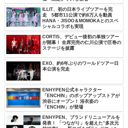
ILLIT、初の日本ライブツアーを完
走 5都市11公演で約6万人を動員
HANA・JISOO＆MOMOKAとのスペ
シャルコラボも実現
CORTIS、デビュー後初の単独ツアー
が開幕！ 全席完売の仁川公演で圧巻の
ステージを披露
EXO、約6年ぶりのワールドツアー日
本公演を完走
ENHYPEN公式キャラクター
「ENCHIN」のポップアップストアが
渋谷にオープン！ 浴衣姿の
「ENCHIN」が登場
ENHYPEN、ブランドリニューアルを
発表！ 「つながり」を超えた“多次元