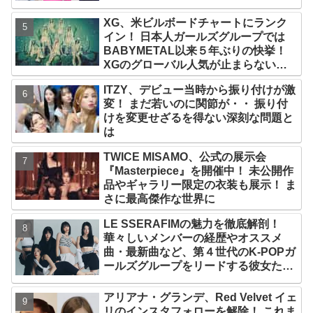
氏名が公表
XG、米ビルボードチャートにランク
イン！ 日本人ガールズグループでは
BABYMETAL以来５年ぶりの快挙！
XGのグローバル人気が止まらない…
「コーチェラ2025」にも日本人唯一の
ITZY、デビュー当時から振り付けが激
出演
変！ まだ若いのに関節が・・ 振り付
けを変更せざるを得ない深刻な問題と
は
TWICE MISAMO、公式の展示会
『Masterpiece』を開催中！ 未公開作
品やギャラリー限定の衣装も展示！ ま
さに最高傑作な世界に
LE SSERAFIMの魅力を徹底解剖！
華々しいメンバーの経歴やオススメ
曲・最新曲など、第４世代のK-POPガ
ールズグループをリードする彼女たち
のスゴさとは？
アリアナ・グランデ、Red Velvet イェ
リのインスタフォローを解除！ これま