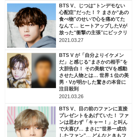
BTS V、じつは“トンデモない
心配症”だった！？ まさか“あの
食べ物”のせいで心を痛めてた
なんて… ヒートアップしたVが
放った“衝撃の主張”にビックリ
2021.03.27
BTS V が「自分よりイケメン
だ」と感じる“まさかの相手”を
大胆告白！ その美貌でVを感動
させた人物とは… 世界１位の美
男・Vが明かした驚きの本音に
注目殺到
2021.03.26
BTS V、目の前のファンに直接
プレゼントをあげていた！ ファ
ンは思わず「キャー！」と叫ん
で大喜び… まさに“世界一成功
したファン”… どんなときもフ