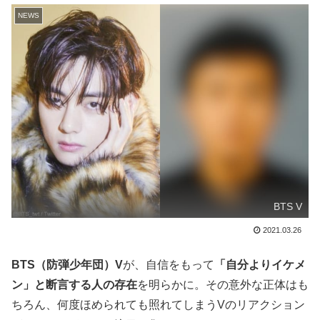
NEWS
BTS V
2021.03.26
BTS（防弾少年団）V
が、自信をもって
「自分よりイケメ
ン」と断言する人の存在
を明らかに。その意外な正体はも
ちろん、何度ほめられても照れてしまうVのリアクション