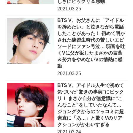
しさにビックリ＆感動
2021.03.25
BTS V、お父さんに「アイドル
を辞めたい」と泣きながら電話
したことがあった！ 初めて明か
された練習生時代の苦しいエピ
ソードにファン号泣… 弱音を吐
くVに父が返したまさかの言葉
＆努力をやめないVの情熱に感
動
2021.03.25
BTS V、アイドル人生で初めて
気づいた“驚きの事実”にビック
リ！ まさか自分が無意識に“こ
んなこと”をしていたなんて…
ジョングクからのツッコミに超
素直に「あ…」と驚くVのリア
クションがかわいすぎる
2021.03.24