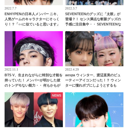
2022.7.7
2022.3.7
ENHYPENの日本人メンバー ニキ、
SEVENTEENのグッズに「太鼓」が
人気ゲームのキャラクターにそっく
登場？！ センス満点な斬新グッズの
り！？「○○に似ていると思います」
予感に注目集中・・ SEVENTEENな
と正直な本音を自ら告白・・ あまり
らではのユニークなアイデアに大爆
にもそっくりな見た目にファン大爆
笑
笑「客観的な視点で自分を見てるね
ｗｗ」
2022.11.1
2022.4.29
BTS V、生まれながらに特別な才能を
aespa ウィンター、渡辺直美のビュ
持っていた！ メンバーが明かした彼
ーティーアイコンだった！？ ウィン
のトンデモない能力・・ 何もかもが
ターに憧れボブにしようとするも
完ぺきなVの「本性」にくぎづけ
「私がやったら金太郎」・・伝説ボ
ブはウィンターのかわいさだからこ
NEWS
そ成立していたことを渡辺直美が写
真で証明