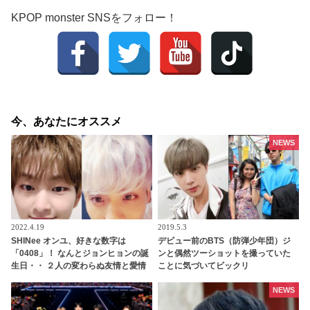
KPOP monster SNSをフォロー！
今、あなたにオススメ
NEWS
2022.4.19
2019.5.3
SHINee オンユ、好きな数字は
デビュー前のBTS（防弾少年団）ジ
「0408」！ なんとジョンヒョンの誕
ンと偶然ツーショットを撮っていた
生日・・ ２人の変わらぬ友情と愛情
ことに気づいてビックリ
に感動
NEWS