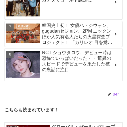
韓国史上初！ 女優ハ・ジウォン、
gugudanセジョン、2PM ニックン
ほか人気有名人たちの火星探査プ
ロジェクト！ 「ガリレオ 目を覚ま
す宇宙」10月10日（水）日本初放
NCT ショウタロウ、デビュー時は
送決定
恐怖でいっぱいだった・・ 驚異の
スピードでデビューを果たした彼
の裏話に注目
04h
こちらも読まれています！
グローバル・ガール・グループ