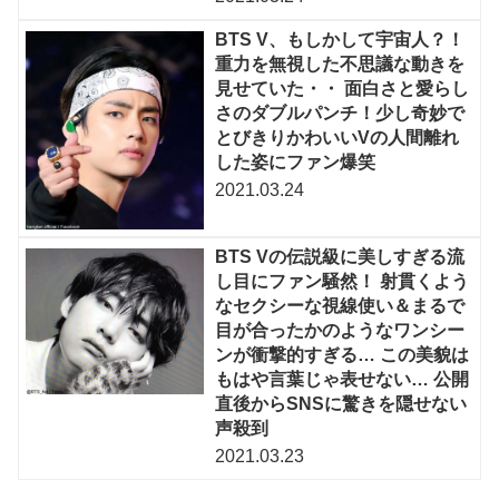
BTS V、もしかして宇宙人？！
重力を無視した不思議な動きを
見せていた・・ 面白さと愛らし
さのダブルパンチ！少し奇妙で
とびきりかわいいVの人間離れ
した姿にファン爆笑
2021.03.24
BTS Vの伝説級に美しすぎる流
し目にファン騒然！ 射貫くよう
なセクシーな視線使い＆まるで
目が合ったかのようなワンシー
ンが衝撃的すぎる… この美貌は
もはや言葉じゃ表せない… 公開
直後からSNSに驚きを隠せない
声殺到
2021.03.23