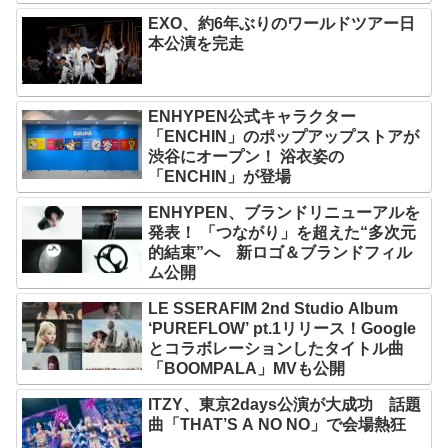
EXO、約6年ぶりのワールドツアー日
本公演を完走
ENHYPEN公式キャラクター
「ENCHIN」のポップアップストアが
渋谷にオープン！ 浴衣姿の
「ENCHIN」が登場
ENHYPEN、ブランドリニューアルを
発表！ 「つながり」を超えた“多次元
的結束”へ 新ロゴ＆ブランドフィル
ム公開
LE SSERAFIM 2nd Studio Album
‘PUREFLOW’ pt.1リリース！Google
とコラボレーションしたタイトル曲
「BOOMPALA」MVも公開
ITZY、東京2days公演が大成功 話題
曲「THAT’S A NO NO」で会場熱狂