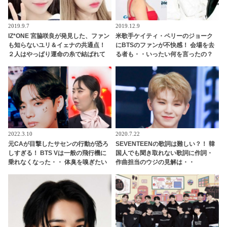
2019.9.7
2019.12.9
IZ*ONE 宮脇咲良が発見した、ファン
米歌手ケイティ・ペリーのジョーク
も知らないユリ＆イェナの共通点！
にBTSのファンが不快感！ 会場を去
２人はやっぱり運命の糸で結ばれて
る者も・・いったい何を言ったの？
いる・・！？
2022.3.10
2020.7.22
元CAが目撃したサセンの行動が恐ろ
SEVENTEENの歌詞は難しい？！ 韓
しすぎる！ BTS Vは一般の飛行機に
国人でも聞き取れない歌詞に作詞・
乗れなくなった・・ 体臭を嗅ぎたい
作曲担当のウジの見解は・・
とトイレにまでついて行く変態的行
為も…！？ 呆れるほどの悪行の数々
にCAもウンザリ