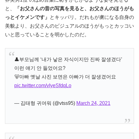
と、
「お父さんの昔の写真を見ると、お父さんのほうがも
っとイケメンです」
とキッパリ。だれもが虜になる自身の
美貌より、お父さんのビジュアルのほうがもっとカッコい
いと思っていることを明かしたのだ。
👤부모님께 ‘내가 낳은 자식이지만 진짜 잘생겼다’
이런 얘기 안 들었어요?
🐻아빠 옛날 사진 보면은 아빠가 더 잘생겼어요
pic.twitter.com/vIyeSfdqLo
— 김태형 귀여워 (@vtss95)
March 24, 2021