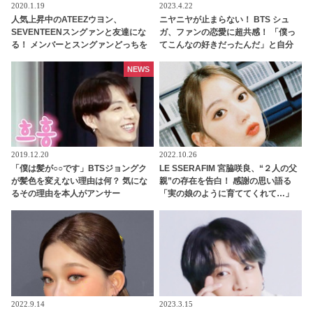
2020.1.19
2023.4.22
人気上昇中のATEEZウヨン、
ニヤニヤが止まらない！ BTS シュ
SEVENTEENスングァンと友達にな
ガ、ファンの恋愛に超共感！ 「僕っ
る！ メンバーとスングァンどっちを
てこんなの好きだったんだ」と自分
取る？ 新人ながら豪華な人脈が話題
でもビックリ…ARMYの恋愛事情に
に
ワクワクする様子がかわいすぎる
NEWS
2019.12.20
2022.10.26
「僕は髪が○○です」BTSジョングク
LE SSERAFIM 宮脇咲良、“２人の父
が髪色を変えない理由は何？ 気にな
親”の存在を告白！ 感謝の思い語る
るその理由を本人がアンサー
「実の娘のように育ててくれて…」
「幸せな人生を送ってきた」センシ
ティブな話題にも臆せず堂々とした
姿を見せる彼女に称賛の声
2022.9.14
2023.3.15