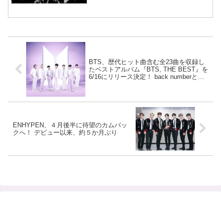
BTS、歴代ヒット曲含む全23曲を収録し
たベストアルバム『BTS, THE BEST』を
6/16にリリース決定！ back numberとコ
ラボした新曲「Film out」は4/2配信スタ
ートへ
ENHYPEN、４月後半に待望のカムバッ
クへ！ デビュー以来、約５か月ぶり