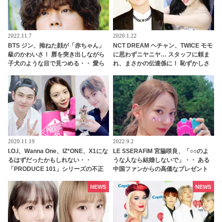
2022.11.7
2020.1.22
BTS ジン、拗ねた顔が「赤ちゃん」
NCT DREAM ヘチャン、TWICE モモ
級のかわいさ！ 唇を突き出しながら
に思わずニヤニヤ… スタッフに頼ま
子犬のような目で見つめる・・ 愛ら
れ、まさかの伝達係に！ 恥ずかしさ
しい視線でアピールする姿に悶絶
を懸命にこらえながらも任務を全う
する、かわいいすぎる姿に、ファン
の視線釘づけ
2020.11.19
2022.9.2
I.O.I、Wanna One、IZ*ONE、X1にな
LE SSERAFIM 宮脇咲良、「○○のよ
るはずだったかもしれない・・
うな人なら結婚しないで」・・ ある
「PRODUCE 101」シリーズの不正
中国ファンからの高価なプレゼント
投票操作で脱落させられた練習生12
に添えられたメッセージがおもしろ
人の氏名が公表
すぎる
NEWS
NEWS