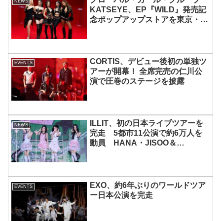
NEWS
KATSEYE、EP『WILD』発売記
念ポップアップストアを東京・原
宿で開催 限定グッズも登場
CORTIS、デビュー後初の単独ツ
EVENTS
アーが開幕！ 全席完売の仁川公
演で圧巻のステージを披露
ILLIT、初の日本ライブツアーを
NEWS
完走 5都市11公演で約6万人を
動員 HANA・JISOO＆
MOMOKAとのスペシャルコラボ
も実現
EXO、約6年ぶりのワールドツア
EVENTS
ー日本公演を完走