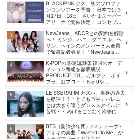
BLACKPINK ジス、初のソロファ
ンコンツアーを予告！ 日本では３
月17日・18日、さいたまスーパー
アリーナで開催決定！ コンセプト
は“愛のカケラ”！？ 14日には新ア
NewJeans、ADORとの契約を解除
ルバム『AMORTAGE』もリリース
へ！ ミンジ、ハニ、ダニエル、ヘ
リン、ヘインのメンバー５人全員
で緊急記者会見！「NewJeans
never dies!」と微笑みの宣言！
K-POPの基礎知識③ 韓国のオーデ
ADOR側、2029年まで契約有効と
ィション番組を徹底解説！
主張
PRODUCE 101、ガルプラ、ボイ
プラ、虹プロ・・ NiziUや
Kep1er、ZEROBASEONEら人気
LE SSERAFIM カズハ、自身の過去
グループが続々と誕生！ JO1や
を酷評！？「とても下手」バレエ
INI、ME:Iを生んだ日プまで一挙紹
とは大きく違うダンススタイルに
介
苦戦・・ めげることなく冷静に努
力を重ねる姿に称賛の声続々
BTS（防弾少年団）×スティーヴ・
アオキの楽曲「Wasted On Me」が
カナダでゴールド認定に