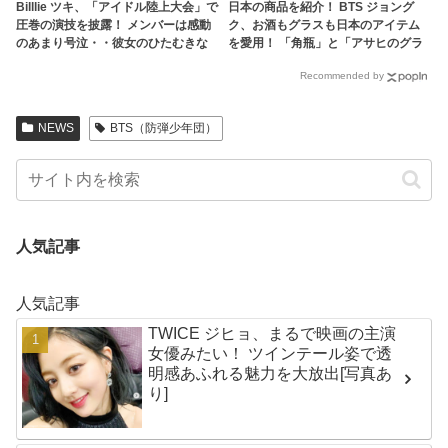
Billlie ツキ、「アイドル陸上大会」で
日本の商品を紹介！ BTS ジョング
圧巻の演技を披露！ メンバーは感動
ク、お酒もグラスも日本のアイテム
のあまり号泣・・彼女のひたむきな
を愛用！ 「角瓶」と「アサヒのグラ
姿に称賛の声
ス」まで… 今すぐCMに出演できると
Recommended by
ファン大喜び
NEWS
BTS（防弾少年団）
人気記事
人気記事
TWICE ジヒョ、まるで映画の主演
女優みたい！ ツインテール姿で透
明感あふれる魅力を大放出[写真あ
り]