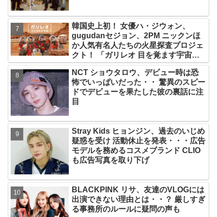
韓国史上初！ 女優ハ・ジウォン、
gugudanセジョン、2PM ニックンほ
か人気有名人たちの火星探査プロジェ
クト！ 「ガリレオ 目を覚ます宇宙」
10月10日（水）日本初放送決定
NCT ショウタロウ、デビュー時は恐
怖でいっぱいだった・・ 驚異のスピー
ドでデビューを果たした彼の裏話に注
目
Stray Kids ヒョンジン、過去のいじめ
疑惑を受け 活動休止を発表・・・広告
モデルを務めるコスメブランド CLIO
も広告写真を取り下げ
BLACKPINK リサ、友達のVLOGには
出演できない理由とは・・？ 厳しすぎ
る事務所のルールに疑問の声も