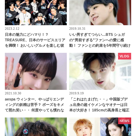
2023.2.12
2019.10.31
日本の魅力にどハマり！？
いい男すぎてつらい…BTS シュガ
TREASURE、日本のサービスエリア
の“男前すぎる”ファンへの愛に感
を満喫！ おいしいグルメを楽しむ彼
動！ ファンとの約束を5年間守り続け
らの姿にほっこり
た彼が見せた“最高の贈り物”に涙…
シュガの”沼”に落ちていく人が続出
VLOG
2021.10.30
2019.9.19
aespa ウィンター、やっぱりエンデ
「これはたまげた・・」中国版プデ
ィングの妖精は苦手？ ポーズをキメ
ュ出身の超イケメンなヤオチーは日
て照れ笑い・・ 何度やっても慣れな
本が大好き！ 185cmの高身長と端正
い姿がかわいすぎる[動画]
なルックスで大注目を浴びる
NEWS