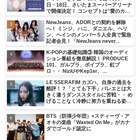
日・18日、さいたまスーパーアリーナ
で開催決定！ コンセプトは“愛のカケ
ラ”！？ 14日には新アルバム
NewJeans、ADORとの契約を解除
『AMORTAGE』もリリース
へ！ ミンジ、ハニ、ダニエル、ヘリ
ン、ヘインのメンバー５人全員で緊急
記者会見！「NewJeans never
dies!」と微笑みの宣言！ ADOR側、
K-POPの基礎知識③ 韓国のオーディ
2029年まで契約有効と主張
ション番組を徹底解説！ PRODUCE
101、ガルプラ、ボイプラ、虹プ
ロ・・ NiziUやKep1er、
ZEROBASEONEら人気グループが
LE SSERAFIM カズハ、自身の過去を
続々と誕生！ JO1やINI、ME:Iを生ん
酷評！？「とても下手」バレエとは大
だ日プまで一挙紹介
きく違うダンススタイルに苦戦・・ め
げることなく冷静に努力を重ねる姿に
称賛の声続々
BTS（防弾少年団）×スティーヴ・ア
オキの楽曲「Wasted On Me」がカナ
ダでゴールド認定に