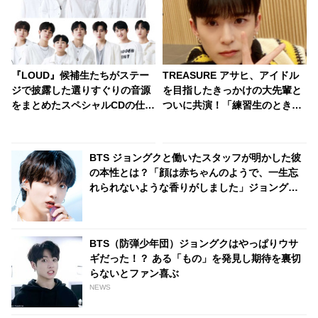
『LOUD』候補生たちがステー
TREASURE アサヒ、アイドル
ジで披露した選りすぐりの音源
を目指したきっかけの大先輩と
をまとめたスペシャルCDの仕
ついに共演！「練習生のときか
様・形態が発表！ 豪華特典を準
らアサヒが気になっていまし
備・・ 12月15日（水）にリリ
た」なんと認知されていた！ 彼
ースへ
のサクセスストーリーに注目殺
BTS ジョングクと働いたスタッフが明かした彼
到
の本性とは？「顔は赤ちゃんのようで、一生忘
れられないような香りがしました」ジョングク
に魅了されたダンサーのコメントにファン興味
津々
BTS（防弾少年団）ジョングクはやっぱりウサ
ギだった！？ ある「もの」を発見し期待を裏切
らないとファン喜ぶ
NEWS