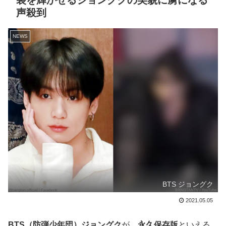
装を輝かせるジョングクの美貌に虜になる
声殺到
NEWS
BTS ジョングク
2021.05.05
BTS（防弾少年団）ジョングク
が、
永久保存版
といえる