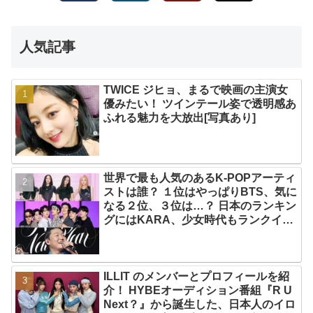
人気記事
TWICE ジヒョ、まるで映画の主演女
優みたい！ ツインテール姿で透明感あ
ふれる魅力を大放出[写真あり]
世界で最も人気のあるK-POPアーティ
ストは誰？ １位はやっぱりBTS、気に
なる２位、３位は…？ 日本のランキン
グにはKARA、少女時代もランクイ
ン！ 各国の個性あふれるデータに注目
殺到
ILLIT のメンバーとプロフィールを紹
介！ HYBEオーディション番組『R U
Next？』から誕生した、日本人のイロ