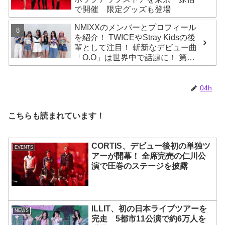
で開催 限定グッズも登場
NMIXXのメンバーとプロフィール
を紹介！ TWICEやStray Kidsの後
輩として注目！ 斬新なデビュー曲
「O.O」は世界中で話題に！ 第４
世代を代表する美女ソリュンをは
じめ、全員ビジュアルメンバーと
いわれるその魅力をチェック
04h
こちらも読まれています！
CORTIS、デビュー後初の単独ツ
EVENTS
アーが開幕！ 全席完売の仁川公
演で圧巻のステージを披露
ILLIT、初の日本ライブツアーを
NEWS
完走 5都市11公演で約6万人を