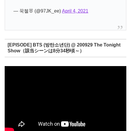
— 꾹첼🐰 (@97JK_ee)
April 4, 2021
[EPISODE] BTS (방탄소년단) @ 200929 The Tonight
Show（該当シーンは8分34秒頃～）