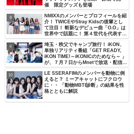
催 限定グッズも登場
NMIXXのメンバーとプロフィールを紹
介！ TWICEやStray Kidsの後輩とし
て注目！ 斬新なデビュー曲「O.O」は
世界中で話題に！ 第４世代を代表する
美女ソリュンをはじめ、全員ビジュア
埼玉・秩父でキャンプ旅行！ iKON、
ルメンバーといわれるその魅力をチェ
単独リアリティ番組「GET READY,
ック
iKON TIME!～iKONICのためなら～ 」
が、７月７日からMnetで放送・配信ス
タート
LE SSERAFIMのメンバーを動物に例
えると？ ミーアキャットにフクロウ
に・・ 「動物MBTI診断」の結果を性
格とともに解説