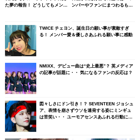
た夢の報告！ どうしてもメンバ
ンバーやファンにまつわるもの
ーと内容を共有したい！ そのか
から、なんだかテキトー（？）
わいすぎる姿にほっこり
なものまで・・ 気になるその意
味とは？
TWICE チェヨン、誕生日の願い事が素敵すぎ
る！ メンバー愛＆優しさあふれる願い事に感動
NMIXX、デビュー曲は“史上最悪”？ 英メディア
の記事が話題に・・ 気になるファンの反応は？
図々しさにドン引き！？ SEVENTEEN ジョシュ
ア、表情を崩さずウソを連発する姿にミンギュ
は苦笑い・・ ユーモアセンスあふれる行動にフ
ァン大爆笑