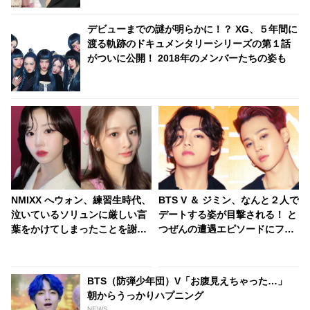
デビューまでの謎が明らかに！？ XG、５年間に
渡る軌跡のドキュメンタリーシリーズの第１話
がついに公開！ 2018年のメンバーたちの姿も
NMIXX へウォン、練習生時代、
BTS V ＆ ジミン、なんと２人で
泣いているソリュンに厳しい言
デートする姿が目撃される！ と
葉をかけてしまったことを謝
つぜんの遭遇エピソードにファ
罪・・ 仲間を想う愛のある言葉
ン衝撃… 芸能人オーラをまとっ
にファンからは称賛の声
たジミンに話しかけた際のリア
クションまでかわいすぎると注
BTS（防弾少年団）V「お腹見えちゃった…」
目殺到
朝からうっかりハプニング
NEWS