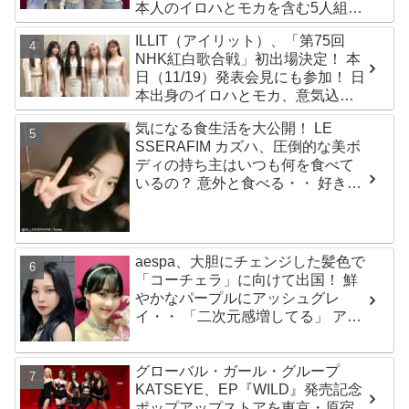
本人のイロハとモカを含む5人組ガ
ールズグループ！ デビュー曲
ILLIT（アイリット）、「第75回
「Magnetic」がいきなりの大ヒッ
NHK紅白歌合戦」初出場決定！ 本
ト
日（11/19）発表会見にも参加！ 日
本出身のイロハとモカ、意気込み
を語る「ずっと夢見てたステー
気になる食生活を大公開！ LE
ジ…嬉しくて光栄」
SSERAFIM カズハ、圧倒的な美ボ
ディの持ち主はいつも何を食べて
いるの？ 意外と食べる・・ 好きな
ものを食べつつ健康を維持する方
法とは？
aespa、大胆にチェンジした髪色で
「コーチェラ」に向けて出国！ 鮮
やかなパープルにアッシュグレ
イ・・ 「二次元感増してる」 アバ
ターと完全一致のその姿に悶絶
グローバル・ガール・グループ
KATSEYE、EP『WILD』発売記念
ポップアップストアを東京・原宿