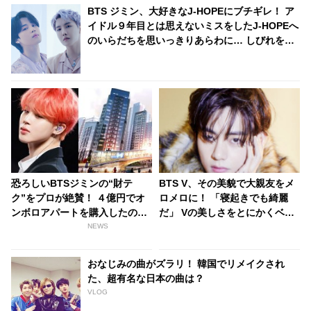
BTS ジミン、大好きなJ-HOPEにブチギレ！ ア
イドル９年目とは思えないミスをしたJ-HOPEへ
のいらだちを思いっきりあらわに… しびれを切
らした彼のツッコミが容赦なさすぎると爆笑
恐ろしいBTSジミンの“財テ
BTS V、その美貌で大親友をメ
ク”をプロが絶賛！ ４億円でオ
ロメロに！ 「寝起きでも綺麗
ンボロアパートを購入したのに
だ」 Vの美しさをとにかくベタ
はワケがあった！ 未来は『韓国
ぼめしたその人物とは…？ 友人
NEWS
一のセレブタウン』の地主にな
をも魅了してしまうVのビジュ
るってホント？
アルにファン感動
おなじみの曲がズラリ！ 韓国でリメイクされ
た、超有名な日本の曲は？
VLOG