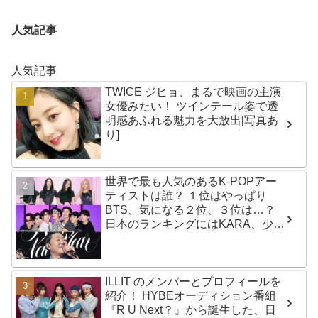
人気記事
人気記事
TWICE ジヒョ、まるで映画の主演
女優みたい！ ツインテール姿で透
明感あふれる魅力を大放出[写真あ
り]
世界で最も人気のあるK-POPアー
ティストは誰？ １位はやっぱり
BTS、気になる２位、３位は…？
日本のランキングにはKARA、少女
時代もランクイン！ 各国の個性あ
ふれるデータに注目殺到
ILLIT のメンバーとプロフィールを
紹介！ HYBEオーディション番組
『R U Next？』から誕生した、日