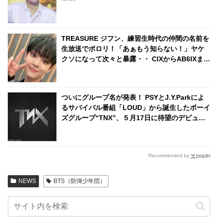
TREASURE ジフン、練習生時代の仲間の名前を
生放送でポロリ！「あぁもう知らない！」ヤケ
クソになって次々と暴露・・ CIXからAB6IXま
で、豪華すぎる交友関係はいったい誰？
ついにグループ名が発表！ PSYとJ.Y.Parkによ
るサバイバル番組「LOUD」から誕生したボーイ
ズグループ“TNX”、５月17日に待望のデビュー
へ
Recommended by
NEWS
BTS（防弾少年団）