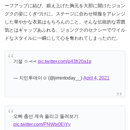
ーフアップに結び、鍛え上げた胸元を大胆に開けたジョン
グクの姿にくぎづけに。ステージに合わせ韓服をアレンジ
した華やかな衣装はもちろんのこと、そんな伝統的な雰囲
気とはギャップあふれる、ジョングクのセクシーでワイル
ドなスタイルに一瞬にして心を奪われてしまったのだ。
기절 ㅇ-<-<
pic.twitter.com/p43fr20a1p
— 지민투데이☺️ (@jimintoday__)
April 4, 2021
오빠 춤선 계속 돌리고 돌려보기
pic.twitter.com/PNWtx0EiYy