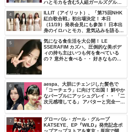
ハとモカを含む5人組ガールズグルー
プ！ デビュー曲「Magnetic」がいき
ILLIT（アイリット）、「第75回NHK
なりの大ヒット
紅白歌合戦」初出場決定！ 本日
（11/19）発表会見にも参加！ 日本出
身のイロハとモカ、意気込みを語る
「ずっと夢見てたステージ…嬉しくて
気になる食生活を大公開！ LE
光栄」
SSERAFIM カズハ、圧倒的な美ボデ
ィの持ち主はいつも何を食べている
の？ 意外と食べる・・ 好きなものを
食べつつ健康を維持する方法とは？
aespa、大胆にチェンジした髪色で
「コーチェラ」に向けて出国！ 鮮やか
なパープルにアッシュグレイ・・ 「二
次元感増してる」 アバターと完全一致
のその姿に悶絶
グローバル・ガール・グループ
KATSEYE、EP『WILD』発売記念ポ
ップアップストアを東京・原宿で開