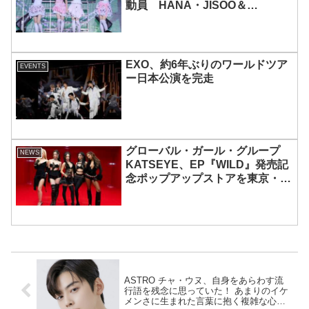
動員 HANA・JISOO＆
MOMOKAとのスペシャルコラボ
も実現
EXO、約6年ぶりのワールドツア
EVENTS
ー日本公演を完走
グローバル・ガール・グループ
NEWS
KATSEYE、EP『WILD』発売記
念ポップアップストアを東京・原
宿で開催 限定グッズも登場
ASTRO チャ・ウヌ、自身をあらわす流
行語を残念に思っていた！ あまりのイケ
メンさに生まれた言葉に抱く複雑な心境