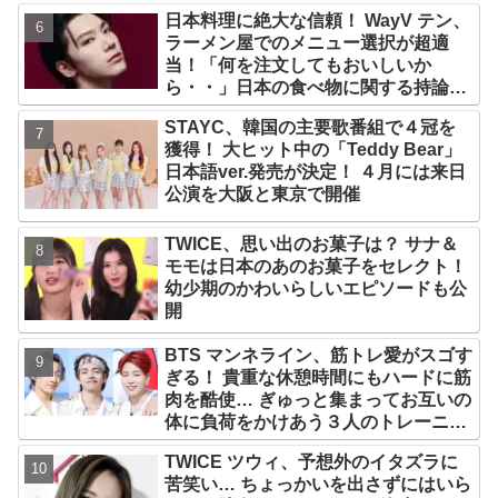
日本料理に絶大な信頼！ WayV テン、
ラーメン屋でのメニュー選択が超適
当！「何を注文してもおいしいか
ら・・」日本の食べ物に関する持論を
明かす
STAYC、韓国の主要歌番組で４冠を
獲得！ 大ヒット中の「Teddy Bear」
日本語ver.発売が決定！ ４月には来日
公演を大阪と東京で開催
TWICE、思い出のお菓子は？ サナ＆
モモは日本のあのお菓子をセレクト！
幼少期のかわいらしいエピソードも公
開
BTS マンネライン、筋トレ愛がスゴす
ぎる！ 貴重な休憩時間にもハードに筋
肉を酷使… ぎゅっと集まってお互いの
体に負荷をかけあう３人のトレーニン
グ風景がかわいすぎるとファンくぎづ
TWICE ツウィ、予想外のイタズラに
け
苦笑い… ちょっかいを出さずにはいら