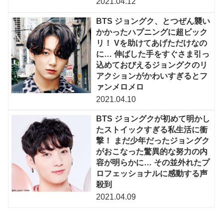
2021.04.12
BTS ジョングク、とつぜん襲い
かかったハプニングに超ビック
リ！ Vを助けてあげただけなの
に… 伸ばした手をすぐさま引っ
込めておびえるジョングクのリ
アクションがかわいすぎるとフ
ァンメロメロ
2021.04.10
BTS ジョングクが初めて明かし
たストイックすぎる私生活に衝
撃！ まだ少年だったジョングク
がおこなった驚異的な努力の内
容が明らかに… その並外れたプ
ロフェッショナルに感動する声
殺到
2021.04.09