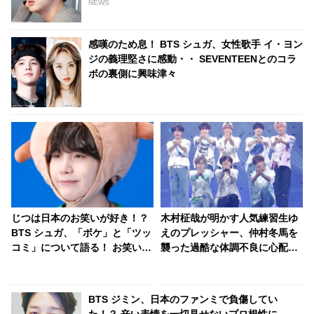
驚愕…貴重すぎる映像に感激
NEWS
感嘆のため息！ BTS シュガ、女性歌手 イ・ヨン
ジの義理堅さに感動・・ SEVENTEENとのコラ
ボの裏側に興味津々
じつは日本のお笑いが好き！？
木村柾哉が明かす人気練習生ゆ
BTS シュガ、「ボケ」と「ツッ
えのプレッシャー、仲村冬馬を
コミ」について語る！ お笑いの
襲った過酷な体調不良に心配の
流儀について熱弁・・ 意外すぎ
声続出… 「PRODUCE 101
る一面に注目集中
JAPAN 2」（日プ2）、
「Another Day」チームのメン
BTS ジミン、日本のファンミで負傷してい
バー愛＆ステージへの切実な思
た！？ 辛い表情を一切見せないプロ根性に