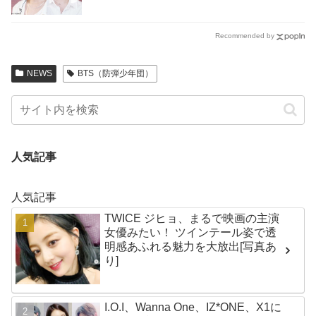
Recommended by
NEWS
BTS（防弾少年団）
人気記事
人気記事
TWICE ジヒョ、まるで映画の主演
女優みたい！ ツインテール姿で透
明感あふれる魅力を大放出[写真あ
り]
I.O.I、Wanna One、IZ*ONE、X1に