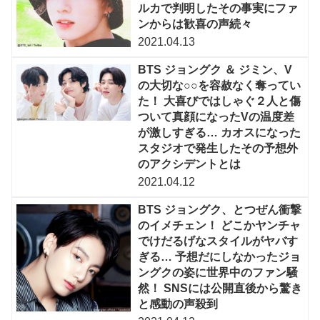
ルカで判明したその事実にファ
ンからは歓喜の声続々
2021.04.13
BTS ジョングク ＆ ジミン、V
の大切な○○を容赦なく奪ってい
た！ 大喜びではしゃぐ２人と傷
ついて真顔になったVの温度差
が激しすぎる… カオスになった
スタジオで発生したその予想外
のアクシデントとは
2021.04.12
BTS ジョングク、とつぜん衝撃
のイメチェン！ どこかヤンチャ
でけだるげなスタイルがヤバす
ぎる… 予想だにしなかったジョ
ングクの姿に世界中のファン騒
然！ SNSには公開直後から驚き
と感動の声殺到