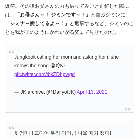
爆笑。その後お父さんの力も借りてみごと正解した際に
は、
「お母さん～！ ジミンです～！」
と喜ぶジミンに
「ジミナ～愛してるよ～！」
と返事するなど、ジミンのこ
とを我が子のようにかわいがる姿まで見せたのだ。
Jungkook calling her mom and asking her if she
knows the song 😭🥺🤍
pic.twitter.com/tbkZDhpwgd
— JK archive. (@DailyofJK)
April 13, 2021
🐰엄마!!! 드디어 우리 어머님 나올 때가 됐다!