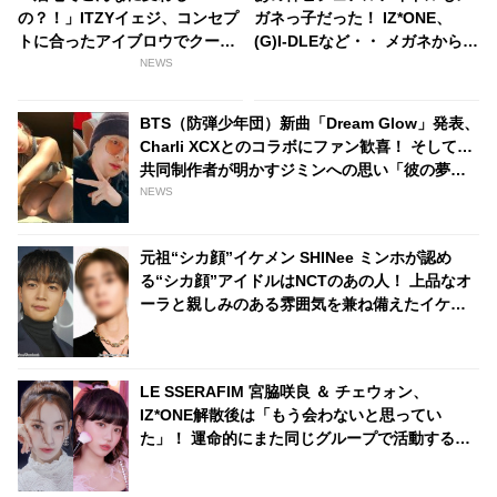
の？！」ITZYイェジ、コンセプ
ガネっ子だった！ IZ*ONE、
トに合ったアイブロウでクール
(G)I-DLEなど・・ メガネからコ
な印象を大チェンジ！
ンタクトに変えて超美しく成長
NEWS
した女性アイドルたち
BTS（防弾少年団）新曲「Dream Glow」発表、
Charli XCXとのコラボにファン歓喜！ そして…
共同制作者が明かすジミンへの思い「彼の夢、
そして彼の絶望から生まれた歌」
NEWS
元祖“シカ顔”イケメン SHINee ミンホが認め
る“シカ顔”アイドルはNCTのあの人！ 上品なオ
ーラと親しみのある雰囲気を兼ね備えたイケメ
ンとは一体ダレ？
LE SSERAFIM 宮脇咲良 ＆ チェウォン、
IZ*ONE解散後は「もう会わないと思ってい
た」！ 運命的にまた同じグループで活動するこ
とになった２人が正直な心境を告白