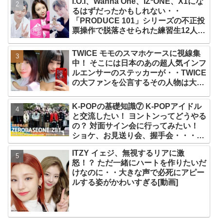
I.O.I、Wanna One、IZ*ONE、X1にな
るはずだったかもしれない・・
「PRODUCE 101」シリーズの不正投
票操作で脱落させられた練習生12人の
氏名が公表
TWICE モモのスマホケースに視線集
中！ そこには日本のあの超人気インフ
ルエンサーのステッカーが・・TWICE
の大ファンを公言するその人物は大よ
ろこび！ まさに「成功したファン」だ
と話題沸騰
K-POPの基礎知識⑦ K-POPアイドル
と交流したい！ ヨントンってどうやる
の？ 対面サイン会に行ってみたい！
ショケ、お見送り会、握手会・・・リ
リースイベントあれこれを紹介
ITZY イェジ、無視するリアに激
怒！？ ただ一緒にハートを作りたいだ
けなのに・・大きな声で必死にアピー
ルする姿がかわいすぎる[動画]