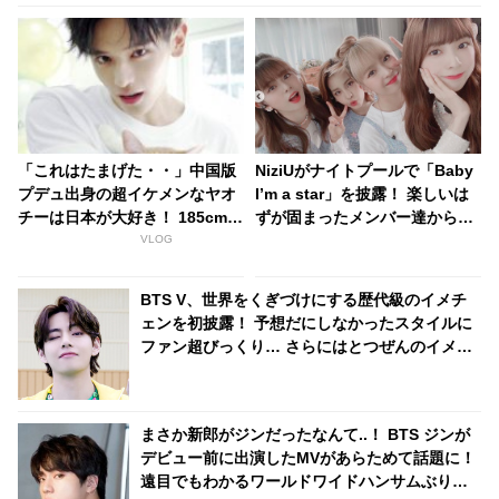
「これはたまげた・・」中国版
NiziUがナイトプールで「Baby
プデュ出身の超イケメンなヤオ
I’m a star」を披露！ 楽しいは
チーは日本が大好き！ 185cmの
ずが固まったメンバー達から
高身長と端正なルックスで大注
次々に悲鳴が！ その理由とは？
VLOG
目を浴びる
[動画あり]
BTS V、世界をくぎづけにする歴代級のイメチ
ェンを初披露！ 予想だにしなかったスタイルに
ファン超びっくり… さらにはとつぜんのイメチ
ェンに隠された意外な思いまで明らかに「僕は
メンバーの中で○○担当なので」
まさか新郎がジンだったなんて..！ BTS ジンが
デビュー前に出演したMVがあらためて話題に！
遠目でもわかるワールドワイドハンサムぶりに