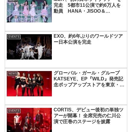
完走 5都市11公演で約6万人を
動員 HANA・JISOO＆
MOMOKAとのスペシャルコラボ
も実現
EXO、約6年ぶりのワールドツア
EVENTS
ー日本公演を完走
グローバル・ガール・グループ
NEWS
KATSEYE、EP『WILD』発売記
念ポップアップストアを東京・原
宿で開催 限定グッズも登場
CORTIS、デビュー後初の単独ツ
EVENTS
アーが開幕！ 全席完売の仁川公
演で圧巻のステージを披露