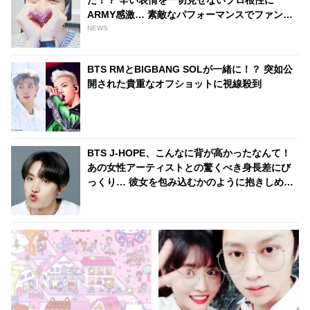
いに感動
ARMY感激… 素敵なパフォーマンスでファンを
魅了した彼は、まさにみんなのヒーロー
NEWS
BTS RMとBIGBANG SOLが一緒に！？ 突如公
開された貴重なオフショットに視線殺到
BTS J-HOPE、こんなに背が高かったなんて！
あの女性アーティストとの驚くべき身長差にび
っくり… 彼女を包み込むかのように抱きしめる
姿に胸キュン