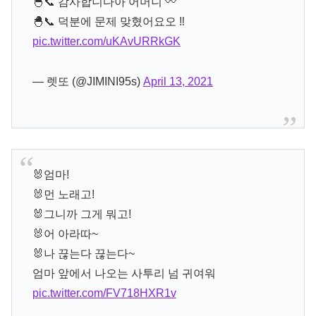
🐣📞 감사합니다아 어머니 〰️
🐣📞 덕분에 문제 맞혔어요오 ‼️
pic.twitter.com/uKAvURRkGK
— 렛또 (@JIMINI95s)
April 13, 2021
🐰엄마!
🐰먼 노래고!
🐰그니까 그게 뭐고!
🐰어 아라따~
🐰나 끊는다 끊는다~
엄마 앞에서 나오는 사투리 넘 귀여워
pic.twitter.com/FV718HXR1v