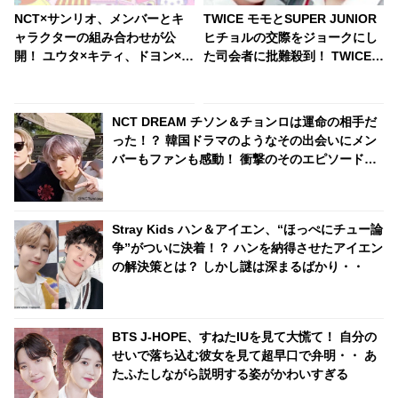
NCT×サンリオ、メンバーとキ
TWICE モモとSUPER JUNIOR
ャラクターの組み合わせが公
ヒチョルの交際をジョークにし
開！ ユウタ×キティ、ドヨン×ク
た司会者に批難殺到！ TWICE
ロミ・・ 見事にマッチしたキャ
メンバーらも微妙な反応
ラがかわいすぎる
NCT DREAM チソン＆チョンロは運命の相手だ
った！？ 韓国ドラマのようなその出会いにメン
バーもファンも感動！ 衝撃のそのエピソードと
は？
Stray Kids ハン＆アイエン、“ほっぺにチュー論
争”がついに決着！？ ハンを納得させたアイエン
の解決策とは？ しかし謎は深まるばかり・・
BTS J-HOPE、すねたIUを見て大慌て！ 自分の
せいで落ち込む彼女を見て超早口で弁明・・ あ
たふたしながら説明する姿がかわいすぎる