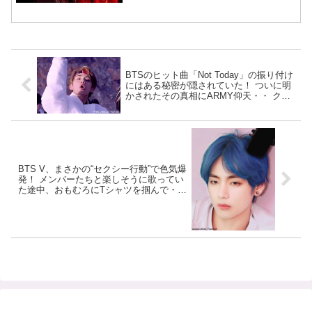
BTSのヒット曲「Not Today」の振り付け
にはある秘密が隠されていた！ ついに明
かされたその真相にARMY仰天・・ クリ
エイティブなアイデアが光る振り付けに
拍手喝采
BTS V、まさかの“セクシー行動”で色気爆
発！ メンバーたちと楽しそうに歌ってい
た途中、おもむろにTシャツを掴んで・・
突然の出来事にファン衝撃 ＆ 大興奮