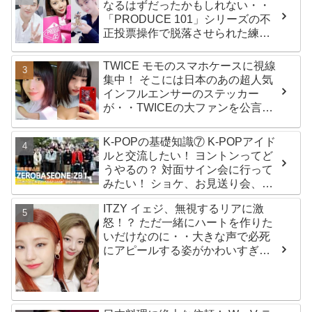
なるはずだったかもしれない・・
「PRODUCE 101」シリーズの不
正投票操作で脱落させられた練習
生12人の氏名が公表
TWICE モモのスマホケースに視線
集中！ そこには日本のあの超人気
インフルエンサーのステッカー
が・・TWICEの大ファンを公言す
るその人物は大よろこび！ まさに
「成功したファン」だと話題沸騰
K-POPの基礎知識⑦ K-POPアイド
ルと交流したい！ ヨントンってど
うやるの？ 対面サイン会に行って
みたい！ ショケ、お見送り会、握
手会・・・リリースイベントあれ
ITZY イェジ、無視するリアに激
これを紹介
怒！？ ただ一緒にハートを作りた
いだけなのに・・大きな声で必死
にアピールする姿がかわいすぎる
[動画]