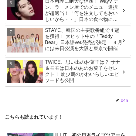
日本料理に絶大な信頼！ WayV テ
ン、ラーメン屋でのメニュー選択
が超適当！「何を注文してもおい
しいから・・」日本の食べ物に関
する持論を明かす
STAYC、韓国の主要歌番組で４冠
を獲得！ 大ヒット中の「Teddy
Bear」日本語ver.発売が決定！ ４月
には来日公演を大阪と東京で開催
TWICE、思い出のお菓子は？ サナ
＆モモは日本のあのお菓子をセレ
クト！ 幼少期のかわいらしいエピ
ソードも公開
04h
こちらも読まれています！
ILLIT、初の日本ライブツアーを
NEWS