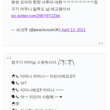
붓싼 모자의 찐한 사투리 대화ㅋㅋㅋㅋㅋㅋㅋㅋ정
구기 어무니 말투도 넘 애교쟁이셔
pic.twitter.com/296Y6Y2Zbb
— 피크🍑 (@peachcrushJK)
April 13, 2021
정구기 어머님 스윗하시다 ༼;´༎ຶ ۝༎ຶ`༽
🐣📞 어머니 어머니〰️ 지민이에요오‼️
🗣📞 어?
🐣📞 지미니에요‼️ 지미니 〰️〰️
🗣📞 어〰️ 지민아 사랑해 〰️ ♥
🐣😲