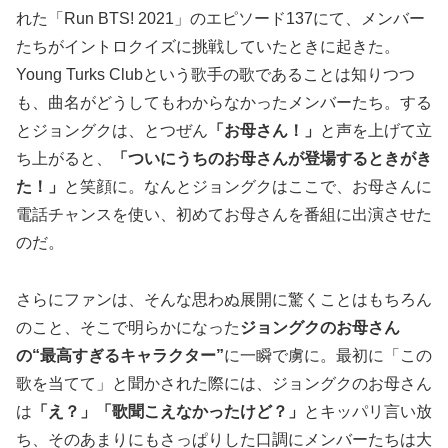
れた「Run BTS! 2021」のエピソード137にて、メンバー
たちがイントロクイズに挑戦していたときに起きた。
Young Turks Clubという歌手の歌であることは知りつつ
も、曲名がどうしてもわからなかったメンバーたち。する
とジョングクは、とつぜん
「お母さん！」
と声を上げて立
ち上がると、
「ついにうちのお母さんが登場するときがき
た！」
と笑顔に。なんとジョングクはここで、お母さんに
電話チャンスを使い、初めてお母さんを番組に出演させた
のだ。
さらにファンは、そんな思わぬ展開に驚くことはもちろん
のこと、そこで明らかになった
ジョングクのお母さん
の“最高すぎるキャラクター”
に一瞬で虜に。最初に「この
歌を当てて」と聞かされた際には、ジョングクのお母さん
は
「え？」「歌聞こえなかったけど？」
とキッパリ言い放
ち、そのあまりにもさっぱりした口調にメンバーたちは大