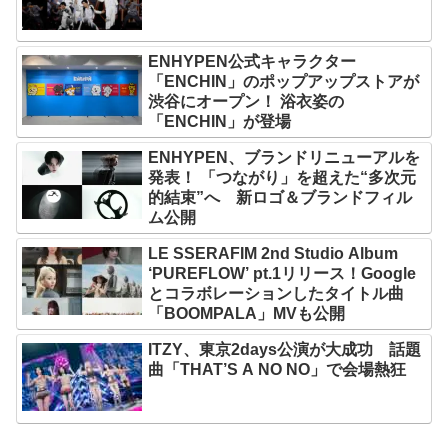
ENHYPEN公式キャラクター
「ENCHIN」のポップアップストアが
渋谷にオープン！ 浴衣姿の
「ENCHIN」が登場
ENHYPEN、ブランドリニューアルを
発表！ 「つながり」を超えた“多次元
的結束”へ 新ロゴ＆ブランドフィル
ム公開
LE SSERAFIM 2nd Studio Album
‘PUREFLOW’ pt.1リリース！Google
とコラボレーションしたタイトル曲
「BOOMPALA」MVも公開
ITZY、東京2days公演が大成功 話題
曲「THAT’S A NO NO」で会場熱狂