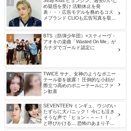
Stray Kids ヒョンジン、過去のいじ
め疑惑を受け 活動休止を発
表・・・広告モデルを務めるコス
メブランド CLIOも広告写真を取り
下げ
BTS（防弾少年団）×スティーヴ・
アオキの楽曲「Wasted On Me」が
カナダでゴールド認定に
TWICE サナ、女神のようなポニー
テール姿を披露！ 圧倒的な小顔が
際立つ高めのポニーテールにファ
ン歓喜
SEVENTEEN ミンギュ、ウジのい
たずらに大パニック！ 今にも泣き
そうな声で「ヒョン～～～！！」
と呼びかける… 恐怖のあまり子供
のように駆け出す姿がかわいい