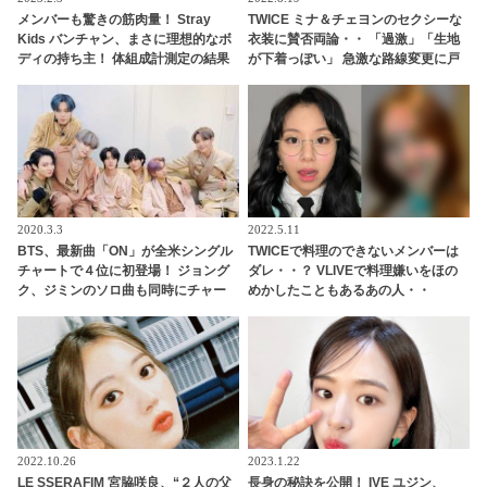
メンバーも驚きの筋肉量！ Stray
TWICE ミナ＆チェヨンのセクシーな
Kids バンチャン、まさに理想的なボ
衣装に賛否両論・・ 「過激」「生地
ディの持ち主！ 体組成計測定の結果
が下着っぽい」 急激な路線変更に戸
に感嘆
惑うファン続出
2020.3.3
2022.5.11
BTS、最新曲「ON」が全米シングル
TWICEで料理のできないメンバーは
チャートで４位に初登場！ ジョング
ダレ・・？ VLIVEで料理嫌いをほの
ク、ジミンのソロ曲も同時にチャー
めかしたこともあるあの人・・
トイン・・韓国のソロアクトとして
（笑） 容赦なく暴露するチェヨンに
はPSY、J-Hopeに次いで史上３、４
爆笑
人目の快挙
2022.10.26
2023.1.22
LE SSERAFIM 宮脇咲良、“２人の父
長身の秘訣を公開！ IVE ユジン、