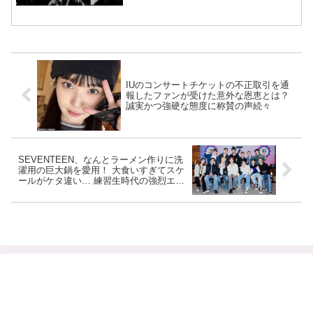
IUのコンサートチケットの不正取引を通
報したファンが受けた意外な恩恵とは？
誠実かつ強硬な態度に称賛の声続々
SEVENTEEN、なんとラーメン作りに洗
濯用の巨大鍋を愛用！ 大食いすぎてスケ
ールがケタ違い… 練習生時代の強烈エピ
ソードにビックリ