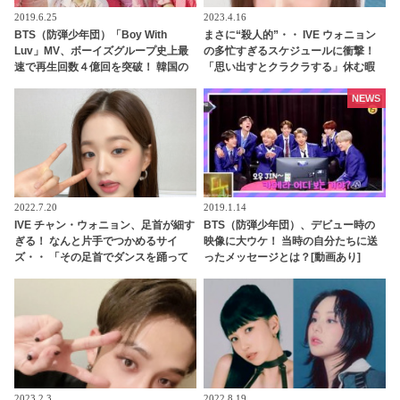
2019.6.25
2023.4.16
BTS（防弾少年団）「Boy With
まさに“殺人的”・・ IVE ウォニョン
Luv」MV、ボーイズグループ史上最
の多忙すぎるスケジュールに衝撃！
速で再生回数４億回を突破！ 韓国の
「思い出すとクラクラする」休む暇
音楽番組では驚きの２１冠を達成
なく働きづめ・・ 未成年とは思えぬ
仕事ぶりにビックリ
NEWS
2022.7.20
2019.1.14
IVE チャン・ウォニョン、足首が細す
BTS（防弾少年団）、デビュー時の
ぎる！ なんと片手でつかめるサイ
映像に大ウケ！ 当時の自分たちに送
ズ・・ 「その足首でダンスを踊って
ったメッセージとは？[動画あり]
たの！？」 衝撃の細さに驚愕
2023.2.3
2022.8.19