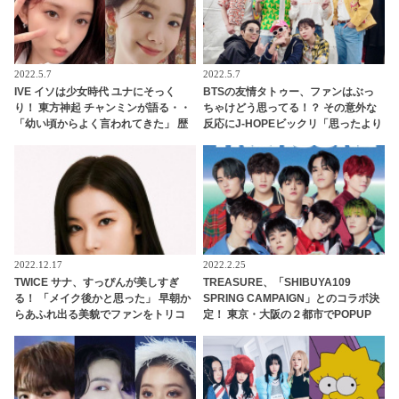
2022.5.7
2022.5.7
IVE イソは少女時代 ユナにそっく
BTSの友情タトゥー、ファンはぶっ
り！ 東方神起 チャンミンが語る・・
ちゃけどう思ってる！？ その意外な
「幼い頃からよく言われてきた」 歴
反応にJ-HOPEビックリ「思ったより
代級の天然美人誕生に期待集中
も…」 … ７人だけのタトゥー計画に
盛り上がるメンバーたちの正直な本
音に期待の声続々
2022.12.17
2022.2.25
TWICE サナ、すっぴんが美しすぎ
TREASURE、「SHIBUYA109
る！ 「メイク後かと思った」 早朝か
SPRING CAMPAIGN」とのコラボ決
らあふれ出る美貌でファンをトリコ
定！ 東京・大阪の２都市でPOPUP
に
STORE開催も