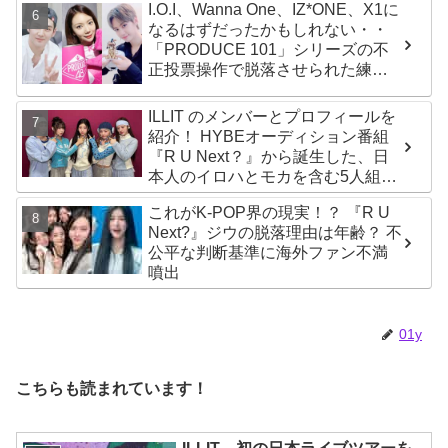
I.O.I、Wanna One、IZ*ONE、X1に
なるはずだったかもしれない・・
「PRODUCE 101」シリーズの不
正投票操作で脱落させられた練習
生12人の氏名が公表
ILLIT のメンバーとプロフィールを
紹介！ HYBEオーディション番組
『R U Next？』から誕生した、日
本人のイロハとモカを含む5人組ガ
ールズグループ！ デビュー曲
これがK-POP界の現実！？ 『R U
「Magnetic」がいきなりの大ヒッ
Next?』ジウの脱落理由は年齢？ 不
ト
公平な判断基準に海外ファン不満
噴出
01y
こちらも読まれています！