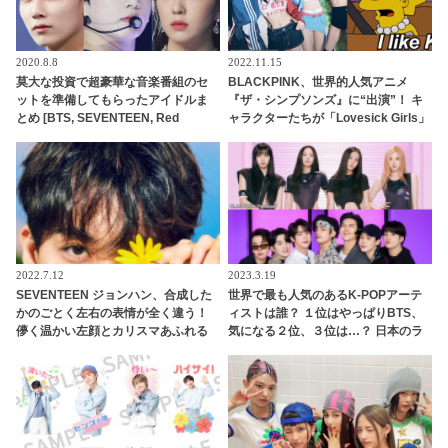
2020.8.8
2022.11.15
莫大な投資で超豪華な音楽番組のセ
BLACKPINK、世界的人気アニメ
ットを準備してもらったアイドルま
『ザ・シンプソンズ』に“出演”！ キ
とめ [BTS, SEVENTEEN, Red
ャラクターたちが「Lovesick Girls」
Velvet・・]
を大熱唱！ 過去にはBTSも同番組
に“来店”
2022.7.12
2023.3.19
SEVENTEEN ジョンハン、合成した
世界で最も人気のあるK-POPアーテ
かのごとく左右の表情が全く違う！
ィストは誰？ １位はやっぱりBTS、
儚く温かい左顔とカリスマあふれる
気になる２位、３位は…？ 日本のラ
冷たい右顔・・ 天使と悪魔が共存し
ンキングにはKARA、少女時代もラ
た「魅惑の表情」に衝撃
ンクイン！ 各国の個性あふれるデー
タに注目殺到