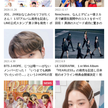
2020.11.26
2022.12.17
JO1、JAMおなじみのセリフがたく
NewJeans、なんとデビュー後２カ
さん！ １STアルバム発売を記念し
月で練習生期間中のコストをすべて
LINE公式スタンプ 第２弾を発売！ ボ
回収！ 異例のスピード成功に驚きの
イス付きの「The STAR」特別仕様に
声・・ 早くも給料をゲットしたメン
バーたちのお金の使い道は・・？
2021.4.30
2022.6.9
BTS J-HOPE、じつは唯一○○がない
LE SSERAFIM、１st Mini Album
メンバーだった！ 「いつまでも純粋
『FEARLESS』の発売を記念し日本
でいたいので…」というJ-HOPEの言
初のオフライン特典会開催決定！ 初
葉に「俺らは汚いってこと？」とメ
の来日に期待高まる
ンバー総反撃・・ 予想だにしない展
NEWS
開を迎えたかわいすぎるやりとりに
ファン爆笑