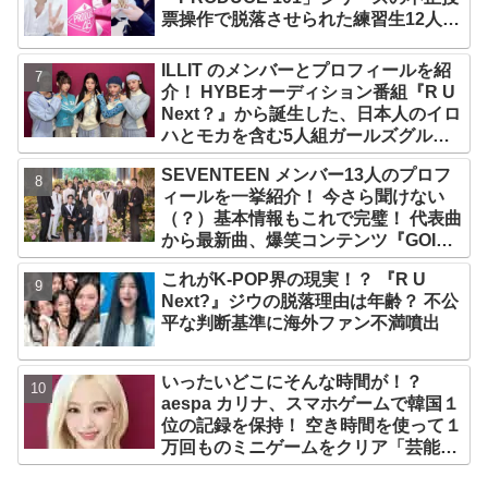
票操作で脱落させられた練習生12人の
氏名が公表
ILLIT のメンバーとプロフィールを紹
介！ HYBEオーディション番組『R U
Next？』から誕生した、日本人のイロ
ハとモカを含む5人組ガールズグルー
プ！ デビュー曲「Magnetic」がいき
SEVENTEEN メンバー13人のプロフ
なりの大ヒット
ィールを一挙紹介！ 今さら聞けない
（？）基本情報もこれで完璧！ 代表曲
から最新曲、爆笑コンテンツ『GOING
SEVENTEEN』まで・・VERY NICE
これがK-POP界の現実！？ 『R U
な魅力が満載
Next?』ジウの脱落理由は年齢？ 不公
平な判断基準に海外ファン不満噴出
いったいどこにそんな時間が！？
aespa カリナ、スマホゲームで韓国１
位の記録を保持！ 空き時間を使って１
万回ものミニゲームをクリア「芸能人
たちが時間がないと言っているのは全