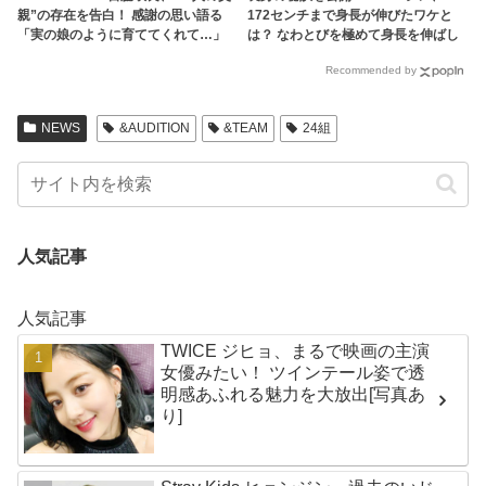
親”の存在を告白！ 感謝の思い語る
172センチまで身長が伸びたワケと
「実の娘のように育ててくれて…」
は？ なわとびを極めて身長を伸ばし
「幸せな人生を送ってきた」センシ
ていた・・ なんと大会に出場するほ
Recommended by
ティブな話題にも臆せず堂々とした
どの実力！ 説得力抜群の主張に納得
姿を見せる彼女に称賛の声
の声続々
NEWS
&AUDITION
&TEAM
24組
人気記事
人気記事
TWICE ジヒョ、まるで映画の主演
女優みたい！ ツインテール姿で透
明感あふれる魅力を大放出[写真あ
り]