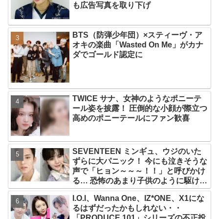
も広告写真を取り下げ
BTS（防弾少年団）×スティーヴ・ア
オキの楽曲「Wasted On Me」がカナ
ダでゴールド認定に
TWICE サナ、女神のようなポニーテ
ール姿を披露！ 圧倒的な小顔が際立つ
高めのポニーテールにファン歓喜
SEVENTEEN ミンギュ、ウジのいた
ずらに大パニック！ 今にも泣きそうな
声で「ヒョン～～～！！」と呼びかけ
る… 恐怖のあまり子供のように駆け出
す姿がかわいい
I.O.I、Wanna One、IZ*ONE、X1にな
るはずだったかもしれない・・
「PRODUCE 101」シリーズの不正投