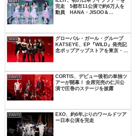
ILLIT、初の日本ライブツアーを
NEWS
完走 5都市11公演で約6万人を
動員 HANA・JISOO＆
MOMOKAとのスペシャルコラボ
も実現
グローバル・ガール・グループ
NEWS
KATSEYE、EP『WILD』発売記
念ポップアップストアを東京・原
宿で開催 限定グッズも登場
CORTIS、デビュー後初の単独ツ
EVENTS
アーが開幕！ 全席完売の仁川公
演で圧巻のステージを披露
EXO、約6年ぶりのワールドツア
EVENTS
ー日本公演を完走