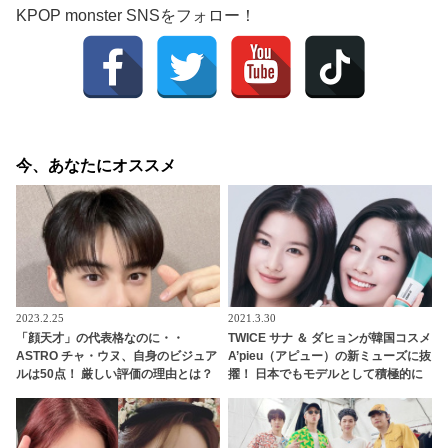
KPOP monster SNSをフォロー！
今、あなたにオススメ
2023.2.25
2021.3.30
「顔天才」の代表格なのに・・
TWICE サナ ＆ ダヒョンが韓国コスメ
ASTRO チャ・ウヌ、自身のビジュア
A’pieu（アピュー）の新ミューズに抜
ルは50点！ 厳しい評価の理由とは？
擢！ 日本でもモデルとして積極的に
見た目だけでなく中身まで完ぺき！
活動へ！ 透明感あふれる美しいビジ
成熟した価値観を告白
ュアルに大注目