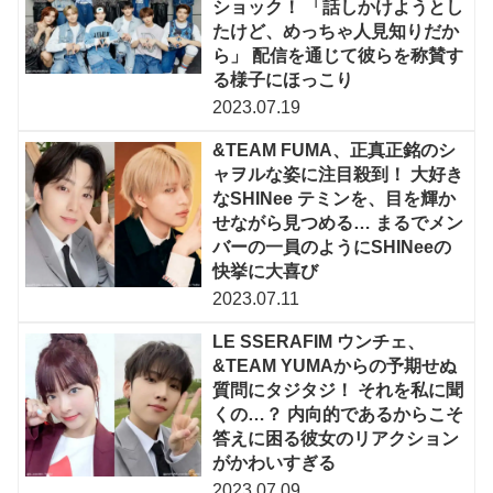
ショック！ 「話しかけようとし
たけど、めっちゃ人見知りだか
ら」 配信を通じて彼らを称賛す
る様子にほっこり
2023.07.19
&TEAM FUMA、正真正銘のシ
ャヲルな姿に注目殺到！ 大好き
なSHINee テミンを、目を輝か
せながら見つめる… まるでメン
バーの一員のようにSHINeeの
快挙に大喜び
2023.07.11
LE SSERAFIM ウンチェ、
&TEAM YUMAからの予期せぬ
質問にタジタジ！ それを私に聞
くの…？ 内向的であるからこそ
答えに困る彼女のリアクション
がかわいすぎる
2023.07.09