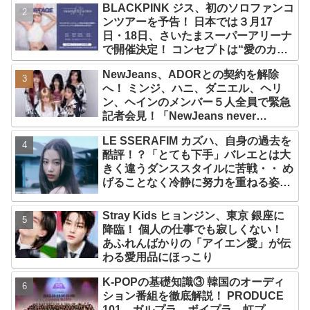
BLACKPINK ジス、初のソロファンコ
ンツアーを予告！ 日本では３月17
日・18日、さいたまスーパーアリーナ
で開催決定！ コンセプトは“愛のカケ
ラ”！？ 14日には新アルバム
NewJeans、ADORとの契約を解除
『AMORTAGE』もリリース
へ！ ミンジ、ハニ、ダニエル、ヘリ
ン、ヘインのメンバー５人全員で緊急
記者会見！「NewJeans never
dies!」と微笑みの宣言！ ADOR側、
LE SSERAFIM カズハ、自身の過去を
2029年まで契約有効と主張
酷評！？「とても下手」バレエとは大
きく違うダンススタイルに苦戦・・ め
げることなく冷静に努力を重ねる姿に
称賛の声続々
Stray Kids ヒョンジン、東京 銀座に
降臨！ 個人の仕事でも寂しくない！
あふれんばかりの「アイエン愛」が伝
わる愛用品にほっこり
K-POPの基礎知識③ 韓国のオーディ
ション番組を徹底解説！ PRODUCE
101、ガルプラ、ボイプラ、虹プ