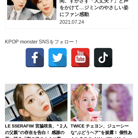
間、すかさず「大丈夫？」と声
をかけて…ジミンのやさしい姿
にファン感動
2021.07.24
KPOP monster SNSをフォロー！
LE SSERAFIM 宮脇咲良、“２人
TWICE チェヨン、ジューシー
の父親”の存在を告白！ 感謝の
な“ぶどうヘア”を披露！ 個性あ