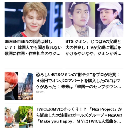
SEVENTEENの歌詞は難し
BTS ジミン、じつはVの父親と
い？！ 韓国人でも聞き取れない
大の仲良し！ Vが父親に電話を
歌詞に作詞・作曲担当のウジの
かけるやいなや、ジミンが叫ん
見解は・・
だ言葉とは…？ メンバーの家族
たちをメロメロにしたジミンの
愛くるしいキャラクターにほっ
恐ろしいBTSジミンの“財テク”をプロが絶賛！
こり
４億円でオンボロアパートを購入したのにはワ
ケがあった！ 未来は『韓国一のセレブタウン』
の地主になるってホント？
NEWS
TWICEのMVにそっくり！？ 「Nizi Project」か
ら誕生した大注目のガールズグループ＝NiziUの
「Make you happy」ＭＶはTWICE人気曲を彷
彿とさせるシーンが満載[動画あり]