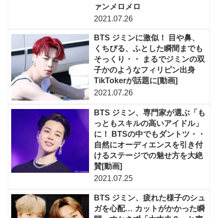
ァンメロメロ
2021.07.26
BTS ジミンに激似！ 目や鼻、
くちびる、ふとした瞬間までも
そっくり・・ まるでジミンの双
子かのようなフィリピン出身
TikTokerが話題に[動画]
2021.07.26
BTS ジミン、専門家が選ぶ「も
っともスキルの高いアイドル」
に！ BTSの中でもダントツ・・
自然にオーディエンスを引き付
けるステージでの魅せ方を大絶
賛[動画]
2021.07.25
BTS ジミン、疲れた様子のシュ
ガを心配… カットがかかった瞬