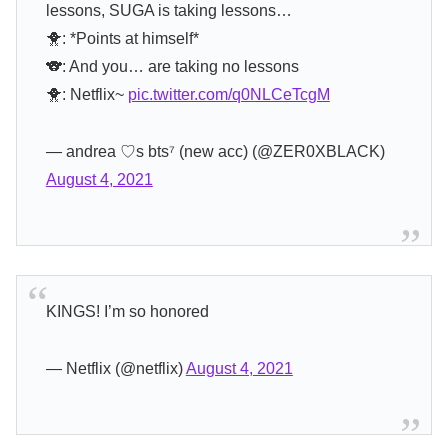
lessons, SUGA is taking lessons…
🐥: *Points at himself*
🐨: And you… are taking no lessons
🐥: Netflix~
pic.twitter.com/q0NLCeTcgM
— andrea ♡s bts⁷ (new acc) (@ZER0XBLACK)
August 4, 2021
KINGS! I’m so honored
— Netflix (@netflix)
August 4, 2021