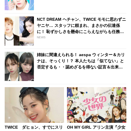
ワクワクする様子がかわいすぎる
NCT DREAM ヘチャン、TWICE モモに思わずニ
ヤニヤ… スタッフに頼まれ、まさかの伝達係
に！ 恥ずかしさを懸命にこらえながらも任務を
全うする、かわいいすぎる姿に、ファンの視線
NEWS
釘づけ
姉妹に間違えられる！ aespa ウィンター＆カリ
ナは、そっくり！？ 本人たちは「似てない」と
否定するも・・認めざるを得ない証言＆出来事
が頻発
TWICE ダヒョン、すでにスリ
OH MY GIRL アリン主演『少女