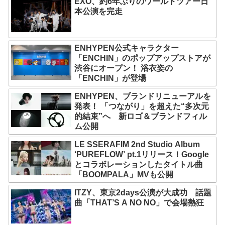
EXO、約6年ぶりのワールドツアー日
本公演を完走
ENHYPEN公式キャラクター
「ENCHIN」のポップアップストアが
渋谷にオープン！ 浴衣姿の
「ENCHIN」が登場
ENHYPEN、ブランドリニューアルを
発表！ 「つながり」を超えた“多次元
的結束”へ 新ロゴ＆ブランドフィル
ム公開
LE SSERAFIM 2nd Studio Album
‘PUREFLOW’ pt.1リリース！Google
とコラボレーションしたタイトル曲
「BOOMPALA」MVも公開
ITZY、東京2days公演が大成功 話題
曲「THAT’S A NO NO」で会場熱狂