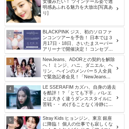
女優みたい！ ツインテール姿で透
明感あふれる魅力を大放出[写真あ
り]
BLACKPINK ジス、初のソロファ
ンコンツアーを予告！ 日本では３
月17日・18日、さいたまスーパー
アリーナで開催決定！ コンセプト
は“愛のカケラ”！？ 14日には新ア
NewJeans、ADORとの契約を解除
ルバム『AMORTAGE』もリリース
へ！ ミンジ、ハニ、ダニエル、ヘ
リン、ヘインのメンバー５人全員
で緊急記者会見！「NewJeans
never dies!」と微笑みの宣言！
LE SSERAFIM カズハ、自身の過去
ADOR側、2029年まで契約有効と
を酷評！？「とても下手」バレエ
主張
とは大きく違うダンススタイルに
苦戦・・ めげることなく冷静に努
力を重ねる姿に称賛の声続々
Stray Kids ヒョンジン、東京 銀座
に降臨！ 個人の仕事でも寂しくな