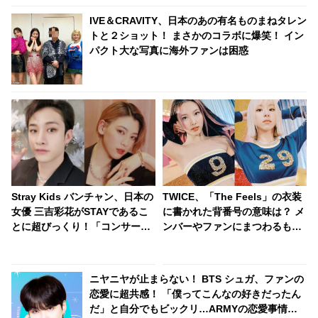
IVE＆CRAVITY、日本のあの有名ものまねタレン
トと２ショット！ まさかのコラボに爆笑！ イン
パクト大な写真に海外ファンは困惑
Stray Kids バンチャン、日本の
TWICE、「The Feels」の衣装
女優 三吉彩花がSTAYであるこ
に書かれた背番号の意味は？ メ
とに超びっくり！「コンサート
ンバーやファンにまつわるもの
にも来てたの！？」… なんと日
から、なんだかテキトー（？）
本語でメッセージを送る… 照れ
なものまで・・ 気になるその意
くさそうに喜びを噛みしめる様
味とは？
ニヤニヤが止まらない！ BTS シュガ、ファンの
子がかわいすぎるとファンほっ
恋愛に超共感！ 「僕ってこんなの好きだったん
こり
だ」と自分でもビックリ…ARMYの恋愛事情に