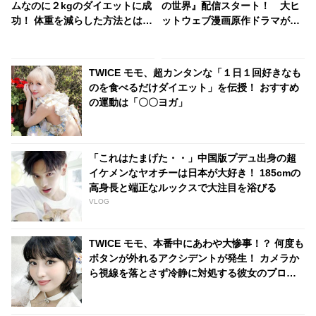
ムなのに２kgのダイエットに成
の世界』配信スタート！ 大ヒ
功！ 体重を減らした方法とは？
ットウェブ漫画原作ドラマがつ
ダイエットの秘訣を明かす
いにdTVで！ シーズン２が制作
されるほどの人気ドラマを見逃
すな
TWICE モモ、超カンタンな「１日１回好きなも
のを食べるだけダイエット」を伝授！ おすすめ
の運動は「〇〇ヨガ」
「これはたまげた・・」中国版プデュ出身の超
イケメンなヤオチーは日本が大好き！ 185cmの
高身長と端正なルックスで大注目を浴びる
VLOG
TWICE モモ、本番中にあわや大惨事！？ 何度も
ボタンが外れるアクシデントが発生！ カメラか
ら視線を落とさず冷静に対処する彼女のプロフ
ェッショナルな行動に拍手喝采[動画あり]