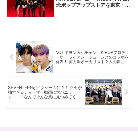
念ポップアップストアを東京・原
宿で開催 限定グッズも登場
NCT ドヨン＆ヘチャン、K-POPプロデュ
ーサー ライアン・ジューンとのコラボを
発表！ 実力派ボーカリスト２人の新曲発
表にファン歓喜「この２人は最高すぎ
る」
SEVENTEENが乙女ゲームに？！ クセが
強すぎるティーザー動画に大パニッ
ク・・「なんでそんな風に見つめてくる
の？ｗｗ」メンバーたちの絶妙すぎる表
情に視線集中