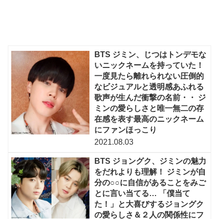
BTS ジミン、じつはトンデモな
いニックネームを持っていた！
一度見たら離れられない圧倒的
なビジュアルと透明感あふれる
歌声が生んだ衝撃の名前・・ ジ
ミンの愛らしさと唯一無二の存
在感を表す最高のニックネーム
にファンほっこり
2021.08.03
BTS ジョングク、ジミンの魅力
をだれよりも理解！ ジミンが自
分の○○に自信があることをみご
とに言い当てる… 「僕当て
た！」と大喜びするジョングク
の愛らしさ＆２人の関係性にフ