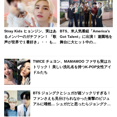
Stray Kids ヒョンジン、実はあ
BTS、米人気番組「America’s
るメンバーのガチファン！ 「歌
Got Talent」に出演！ 遊園地を
声が世界で１番好き」・・ もは
舞台に大ヒット中の
やファンよりもファンといえる
「Dynamite」をレトロ風衣装
ほど、ドハマりしていることが
で華麗にパフォーマンス[動画]
明らかに
TWICE チェヨン、MAMAMOO ファサも実はカ
トリック！ 美しい洗礼名を持つK-POP女性アイ
ドルたち
BTS ジョングクとシュガが超ソックリすぎる！
ファンさえも見分けられなかった衝撃のビジュ
アルに唖然… シュガだと思ったらジョングクだ
った… ファンが一瞬でパニックになったその驚
きのワンシーンとは