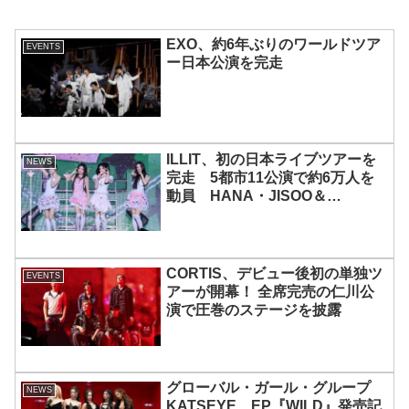
EXO、約6年ぶりのワールドツア
EVENTS
ー日本公演を完走
ILLIT、初の日本ライブツアーを
NEWS
完走 5都市11公演で約6万人を
動員 HANA・JISOO＆
MOMOKAとのスペシャルコラボ
も実現
CORTIS、デビュー後初の単独ツ
EVENTS
アーが開幕！ 全席完売の仁川公
演で圧巻のステージを披露
グローバル・ガール・グループ
NEWS
KATSEYE、EP『WILD』発売記