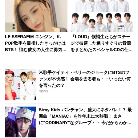
LE SSERAFIM ユンジン、K-
『LOUD』候補生たちがステー
POP歌手を目指したきっかけは
ジで披露した選りすぐりの音源
BTS！ 悩む彼女の人生に勇気を
をまとめたスペシャルCDの仕
与える・・「韓国人としてすご
様・形態が発表！ 豪華特典を準
く幸せな気持ちになった」感動
備・・ 12月15日（水）にリリ
的なエピソードを明かす
ースへ
米歌手ケイティ・ペリーのジョークにBTSのフ
ァンが不快感！ 会場を去る者も・・いったい何
を言ったの？
NEWS
Stray Kids バンチャン、盛大にネタバレ！？ 最
新曲「MANIAC」を昨年末に大熱唱！ まさ
に“ODDINARY”なグループ・・ 今だからわかる
過去の映像に仰天