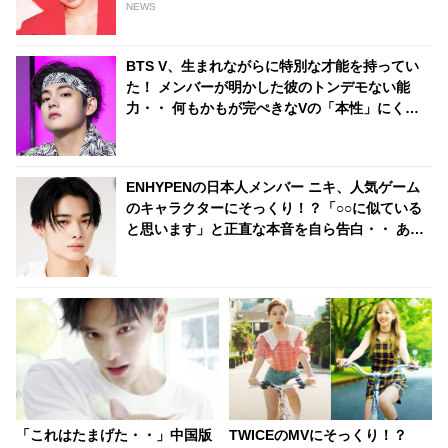
ァンは大興奮
NEWS
BTS V、生まれながらに特別な才能を持ってい
た！ メンバーが明かした彼のトンデモない能
力・・ 何もかもが完ぺきなVの「本性」にくぎ
づけ
ENHYPENの日本人メンバー ニキ、人気ゲーム
のキャラクターにそっくり！？「○○に似ている
と思います」と正直な本音を自ら告白・・ あま
りにもそっくりな見た目にファン大爆笑「客観
的な視点で自分を見てるねｗｗ」
「これはたまげた・・」中国版
TWICEのMVにそっくり！？