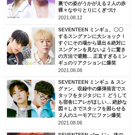
裏での姿がうかがえる２人の赤
裸々なやりとりにくぎづけ
2021.08.12
SEVENTEEN ミンギュ、〇〇
するスングァンに大ショック！
すぐにその場から退出＆絶対に
スングァンを見ないように驚き
の方法で避難… 正直すぎるミン
ギュのリアクションに爆笑
2021.08.08
SEVENTEEN ミンギュ ＆ スン
グァン、収録中の爆弾発言でス
タッフをタジタジに！ どうして
も宿舎にアレがほしい… 絶妙な
図々しさでスタッフを困らせる
２人のユーモアにファン爆笑
2021.08.06
SEVENTEEN バーノン、体の