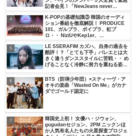
ン、ヘインのメンバー５人全員で緊急
記者会見！「NewJeans never
dies!」と微笑みの宣言！ ADOR側、
K-POPの基礎知識③ 韓国のオーディ
2029年まで契約有効と主張
ション番組を徹底解説！ PRODUCE
101、ガルプラ、ボイプラ、虹プ
ロ・・ NiziUやKep1er、
ZEROBASEONEら人気グループが
LE SSERAFIM カズハ、自身の過去を
続々と誕生！ JO1やINI、ME:Iを生ん
酷評！？「とても下手」バレエとは大
だ日プまで一挙紹介
きく違うダンススタイルに苦戦・・ め
げることなく冷静に努力を重ねる姿に
称賛の声続々
BTS（防弾少年団）×スティーヴ・ア
オキの楽曲「Wasted On Me」がカナ
ダでゴールド認定に
韓国史上初！ 女優ハ・ジウォン、
gugudanセジョン、2PM ニックンほ
か人気有名人たちの火星探査プロジェ