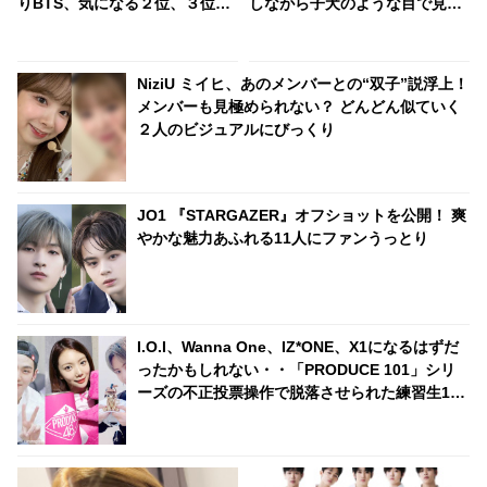
りBTS、気になる２位、３位
しながら子犬のような目で見つ
は…？ 日本のランキングには
める・・ 愛らしい視線でアピー
KARA、少女時代もランクイ
ルする姿に悶絶
ン！ 各国の個性あふれるデータ
NiziU ミイヒ、あのメンバーとの“双子”説浮上！
に注目殺到
メンバーも見極められない？ どんどん似ていく
２人のビジュアルにびっくり
JO1 『STARGAZER』オフショットを公開！ 爽
やかな魅力あふれる11人にファンうっとり
I.O.I、Wanna One、IZ*ONE、X1になるはずだ
ったかもしれない・・「PRODUCE 101」シリ
ーズの不正投票操作で脱落させられた練習生12
人の氏名が公表