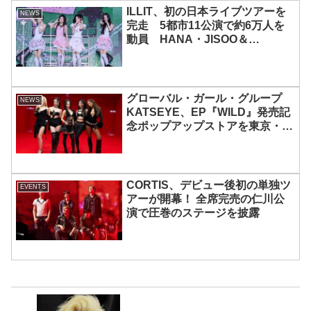
ILLIT、初の日本ライブツアーを
NEWS
完走 5都市11公演で約6万人を
動員 HANA・JISOO＆
MOMOKAとのスペシャルコラボ
も実現
グローバル・ガール・グループ
NEWS
KATSEYE、EP『WILD』発売記
念ポップアップストアを東京・原
宿で開催 限定グッズも登場
CORTIS、デビュー後初の単独ツ
EVENTS
アーが開幕！ 全席完売の仁川公
演で圧巻のステージを披露