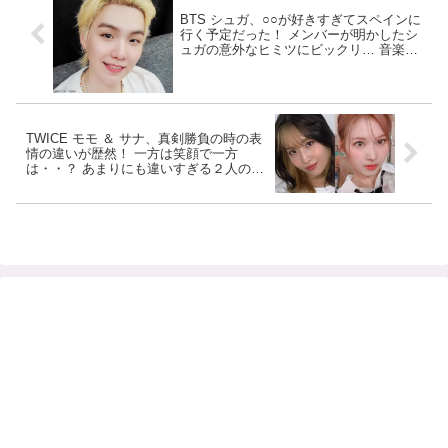
BTS シュガ、○○が好きすぎてスペインに
行く予定だった！ メンバーが明かしたシ
ュガの意外なヒミツにビックリ… 音楽以
外にも並外れた実力と情熱を見せたシュ
ガの姿にメロメロ
TWICE モモ ＆ サナ、真剣勝負の時の表
情の違いが歴然！ 一方は笑顔で一方
は・・？ あまりにも違いすぎる２人の姿
にファン大爆笑