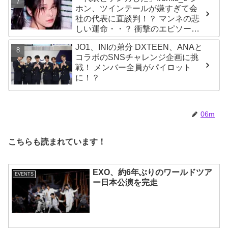
グループが続々と誕生！ JO1や
ホン、ツインテールが嫌すぎて会
INI、ME:Iを生んだ日プまで一挙紹
社の代表に直談判！？ マンネの悲
介
しい運命・・？ 衝撃のエピソード
に爆笑
JO1、INIの弟分 DXTEEN、ANAと
コラボのSNSチャレンジ企画に挑
戦！ メンバー全員がパイロット
に！？
06m
こちらも読まれています！
EXO、約6年ぶりのワールドツア
EVENTS
ー日本公演を完走