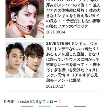
厚みがメンバーの２倍！？ 並ん
だときの体格差に騒然！ 体の大
きなミンギュをも超えるガタイ
の良さ・・ 予想だにしない衝撃
の姿にファン大パニック
2021.08.04
SEVENTEEN ミンギュ、ウォ
ヌにトンデモない八つ当たり！
あるモノを崩した直後、となり
に座っていたウォヌに向かって
容赦ない一言を放って・・ 理不
尽すぎる扱いを受けたウォヌに
ファン同情 ＆ リアルすぎる兄
弟モーメントに爆笑
2021.07.27
KPOP monster SNSをフォロー！