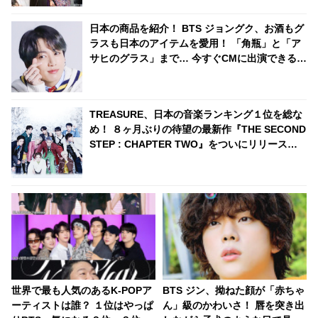
日本の商品を紹介！ BTS ジョングク、お酒もグ
ラスも日本のアイテムを愛用！ 「角瓶」と「ア
サヒのグラス」まで… 今すぐCMに出演できると
ファン大喜び
TREASURE、日本の音楽ランキング１位を総な
め！ ８ヶ月ぶりの待望の最新作『THE SECOND
STEP : CHAPTER TWO』をついにリリース！
AWAではリアルタイム急上昇ランキング１位か
ら27位までを独占・・ 日本での熱い人気を証明
世界で最も人気のあるK-POPア
BTS ジン、拗ねた顔が「赤ちゃ
ーティストは誰？ １位はやっぱ
ん」級のかわいさ！ 唇を突き出