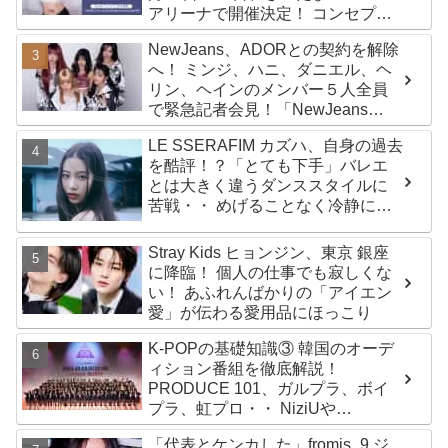
アリーナで開催決定！ コンセプト
は“愛のカケラ”！？ 14日には新ア
NewJeans、ADORとの契約を解除
ルバム『AMORTAGE』もリリース
へ！ ミンジ、ハニ、ダニエル、ヘ
リン、ヘインのメンバー５人全員
で緊急記者会見！「NewJeans
never dies!」と微笑みの宣言！
LE SSERAFIM カズハ、自身の過去
ADOR側、2029年まで契約有効と
を酷評！？「とても下手」バレエ
主張
とは大きく違うダンススタイルに
苦戦・・ めげることなく冷静に努
力を重ねる姿に称賛の声続々
Stray Kids ヒョンジン、東京 銀座
に降臨！ 個人の仕事でも寂しくな
い！ あふれんばかりの「アイエン
愛」が伝わる愛用品にほっこり
K-POPの基礎知識③ 韓国のオーデ
ィション番組を徹底解説！
PRODUCE 101、ガルプラ、ボイ
プラ、虹プロ・・ NiziUや
Kep1er、ZEROBASEONEら人気
「代表とケンカした」fromis_9 ジ