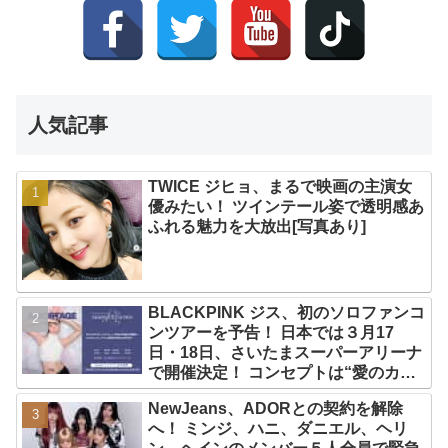
人気記事
TWICE ジヒョ、まるで映画の主演女
優みたい！ ツインテール姿で透明感あ
ふれる魅力を大放出[写真あり]
BLACKPINK ジス、初のソロファンコ
ンツアーを予告！ 日本では３月17
日・18日、さいたまスーパーアリーナ
で開催決定！ コンセプトは“愛のカケ
ラ”！？ 14日には新アルバム
NewJeans、ADORとの契約を解除
『AMORTAGE』もリリース
へ！ ミンジ、ハニ、ダニエル、ヘリ