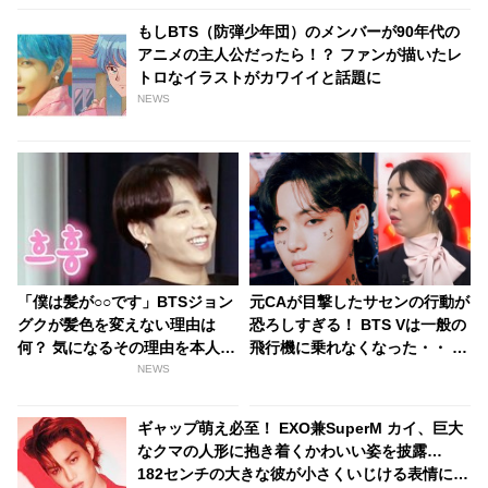
もしBTS（防弾少年団）のメンバーが90年代の
アニメの主人公だったら！？ ファンが描いたレ
トロなイラストがカワイイと話題に
NEWS
「僕は髪が○○です」BTSジョン
元CAが目撃したサセンの行動が
グクが髪色を変えない理由は
恐ろしすぎる！ BTS Vは一般の
何？ 気になるその理由を本人が
飛行機に乗れなくなった・・ 体
アンサー
臭を嗅ぎたいとトイレにまでつ
NEWS
いて行く変態的行為も…！？ 呆
れるほどの悪行の数々にCAもウ
ギャップ萌え必至！ EXO兼SuperM カイ、巨大
ンザリ
なクマの人形に抱き着くかわいい姿を披露…
182センチの大きな彼が小さくいじける表情にフ