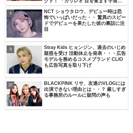
クト！ 「ガリレオ 目を覚ます宇宙」
10月10日（水）日本初放送決定
NCT ショウタロウ、デビュー時は恐
怖でいっぱいだった・・ 驚異のスピー
ドでデビューを果たした彼の裏話に注
目
Stray Kids ヒョンジン、過去のいじめ
疑惑を受け 活動休止を発表・・・広告
モデルを務めるコスメブランド CLIO
も広告写真を取り下げ
BLACKPINK リサ、友達のVLOGには
出演できない理由とは・・？ 厳しすぎ
る事務所のルールに疑問の声も