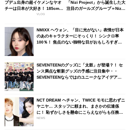
プデュ出身の超イケメンなヤオ
「Nizi Project」から誕生した大
チーは日本が大好き！ 185cmの
注目のガールズグループ＝NiziU
高身長と端正なルックスで大注
の「Make you happy」ＭＶは
VLOG
目を浴びる
TWICE人気曲を彷彿とさせるシ
ーンが満載[動画あり]
NMIXX ヘウォン、「目に光がない」表情が日本
のあのキャラクターにそっくり！ シンクロ率
100％！ 焦点のない独特な目がおもしろすぎる
と爆笑
SEVENTEENのグッズに「太鼓」が登場？！ セ
ンス満点な斬新グッズの予感に注目集中・・
SEVENTEENならではのユニークなアイデアに
大爆笑
NCT DREAM ヘチャン、TWICE モモに思わずニ
ヤニヤ… スタッフに頼まれ、まさかの伝達係
に！ 恥ずかしさを懸命にこらえながらも任務を
全うする、かわいいすぎる姿に、ファンの視線
NEWS
釘づけ