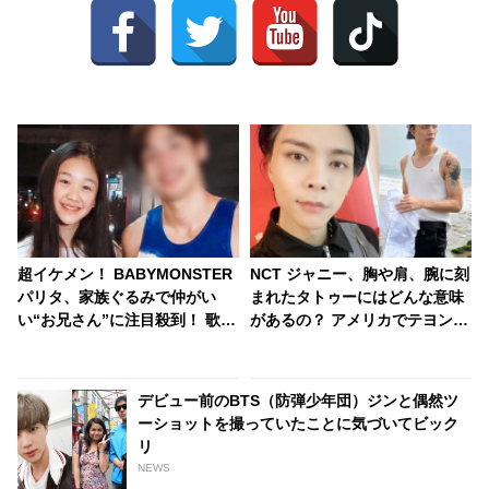
超イケメン！ BABYMONSTER
NCT ジャニー、胸や肩、腕に刻
パリタ、家族ぐるみで仲がい
まれたタトゥーにはどんな意味
い“お兄さん”に注目殺到！ 歌
があるの？ アメリカでテヨン、
手、俳優として活躍するその人
ユウタとのお揃いもゲット！？
物とは？
デビュー前のBTS（防弾少年団）ジンと偶然ツ
ーショットを撮っていたことに気づいてビック
リ
NEWS