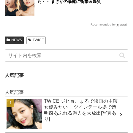
た・・ まさかの暴露に衝撃＆爆笑
Recommended by
NEWS
TWICE
人気記事
人気記事
TWICE ジヒョ、まるで映画の主演
女優みたい！ ツインテール姿で透
明感あふれる魅力を大放出[写真あ
り]