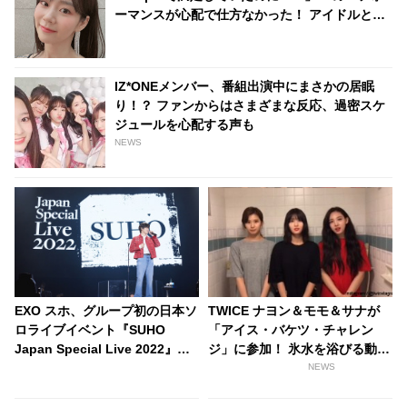
ーマンスが心配で仕方なかった！ アイドルとし
てのプライドが感じられる発言はさすがの一言
IZ*ONEメンバー、番組出演中にまさかの居眠
り！？ ファンからはさまざまな反応、過密スケ
ジュールを心配する声も
NEWS
EXO スホ、グループ初の日本ソ
TWICE ナヨン＆モモ＆サナが
ロライブイベント『SUHO
「アイス・バケツ・チャレン
Japan Special Live 2022』を
ジ」に参加！ 氷水を浴びる動画
開催！ EXOメドレーもひとりで
を公開
NEWS
歌い上げる！ ３年ぶりの再会に
ファン歓喜