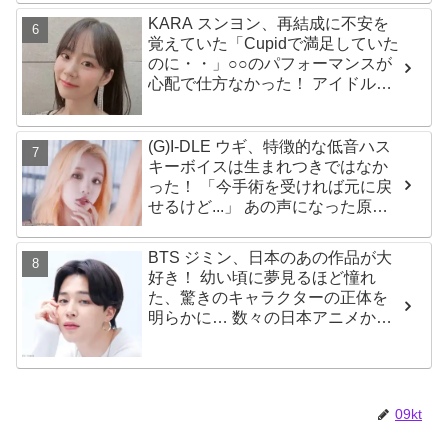
る声殺到
KARA スンヨン、再結成に不安を
覚えていた「Cupidで満足していた
のに・・」○○のパフォーマンスが
心配で仕方なかった！ アイドルと
してのプライドが感じられる発言
はさすがの一言
(G)I-DLE ウギ、特徴的な低音ハス
キーボイスは生まれつきではなか
った！ 「今手術を受ければ元に戻
せるけど...」 あの声になった原因
とは？
BTS ジミン、日本のあの作品が大
好き！ 幼い頃に夢見るほど憧れ
た、驚きのキャラクターの正体を
明らかに… 数々の日本アニメから
大きな影響を受けたエピソードに
ファン大喜び
09kt