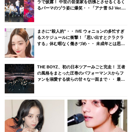
ラで披露！ 中世の音楽家を彷彿とさせるくるく
るパーマのヅラ姿に爆笑・・「アナ雪 SJ Ver.」
に続く伝説のステージが更新
まさに“殺人的”・・ IVE ウォニョンの多忙すぎ
るスケジュールに衝撃！「思い出すとクラクラ
する」休む暇なく働きづめ・・ 未成年とは思え
ぬ仕事ぶりにビックリ
THE BOYZ、初の日本ツアーみごと完走！ 王者
の風格をまとった圧巻のパフォーマンスからフ
ァンを溺愛する彼らの甘々な一面まで・・ 最終
日の様子をたっぷりレポート！「THE Bは俺の
だから…」 ファンへの愛情があふれて止まらな
いメンバーたちに悶絶！ 感動のサプライズも