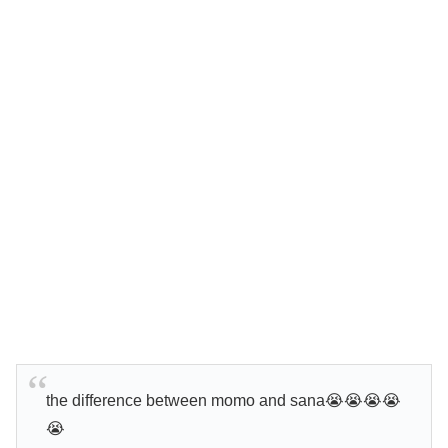
the difference between momo and sana😭😭😭😭
😭