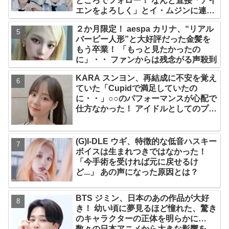
ところでフォロー！ なんと直接「アイ
エンをよろしく」とイ・ムジンに連
絡… 愛にあふれたエピソードにファン
２か月限定！ aespa カリナ、“リアル
感動
バービー人形”と大好評だった金髪を
もう卒業！ 「もっと見たかったの
に」・・ ファンからは残念がる声殺到
KARA スンヨン、再結成に不安を覚え
ていた「Cupidで満足していたの
に・・」○○のパフォーマンスが心配で
仕方なかった！ アイドルとしてのプラ
イドが感じられる発言はさすがの一言
(G)I-DLE ウギ、特徴的な低音ハスキー
ボイスは生まれつきではなかった！
「今手術を受ければ元に戻せるけ
ど...」 あの声になった原因とは？
BTS ジミン、日本のあの作品が大好
き！ 幼い頃に夢見るほど憧れた、驚き
のキャラクターの正体を明らかに…
数々の日本アニメから大きな影響を受