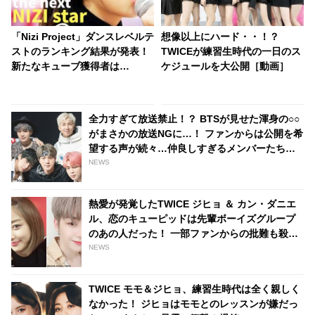
「Nizi Project」ダンスレベルテ
想像以上にハード・・！？
ストのランキング結果が発表！
TWICEが練習生時代の一日のス
新たなキューブ獲得者は
ケジュールを大公開［動画］
誰・・？ JYP練習生・ミイヒが
歌でも圧倒的な実力を見せつけ
る
全力すぎて放送禁止！？ BTSが見せた渾身の○○
がまさかの放送NGに…！ ファンからは公開を希
望する声が続々…仲良しすぎるメンバーたちの
おふざけにほっこり
NEWS
熱愛が発覚したTWICE ジヒョ ＆ カン・ダニエ
ル、恋のキューピッドは先輩ボーイズグループ
のあの人だった！ 一部ファンからの批難も殺到
中
NEWS
TWICE モモ＆ジヒョ、練習生時代は全く親しく
なかった！ ジヒョはモモとのレッスンが嫌だっ