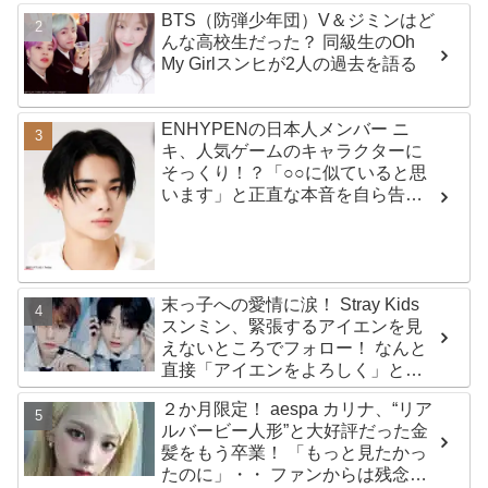
BTS（防弾少年団）V＆ジミンはど
んな高校生だった？ 同級生のOh
My Girlスンヒが2人の過去を語る
ENHYPENの日本人メンバー ニ
キ、人気ゲームのキャラクターに
そっくり！？「○○に似ていると思
います」と正直な本音を自ら告
白・・ あまりにもそっくりな見た
目にファン大爆笑「客観的な視点
で自分を見てるねｗｗ」
末っ子への愛情に涙！ Stray Kids
スンミン、緊張するアイエンを見
えないところでフォロー！ なんと
直接「アイエンをよろしく」と
イ・ムジンに連絡… 愛にあふれた
２か月限定！ aespa カリナ、“リア
エピソードにファン感動
ルバービー人形”と大好評だった金
髪をもう卒業！ 「もっと見たかっ
たのに」・・ ファンからは残念が