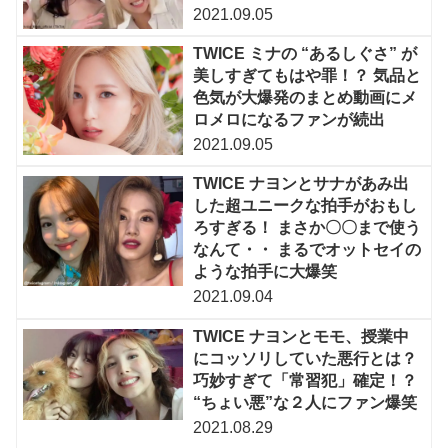
2021.09.05
TWICE ミナの “あるしぐさ” が
美しすぎてもはや罪！？ 気品と
色気が大爆発のまとめ動画にメ
ロメロになるファンが続出
2021.09.05
TWICE ナヨンとサナがあみ出
した超ユニークな拍手がおもし
ろすぎる！ まさか〇〇まで使う
なんて・・ まるでオットセイの
ような拍手に大爆笑
2021.09.04
TWICE ナヨンとモモ、授業中
にコッソリしていた悪行とは？
巧妙すぎて「常習犯」確定！？
“ちょい悪”な２人にファン爆笑
2021.08.29