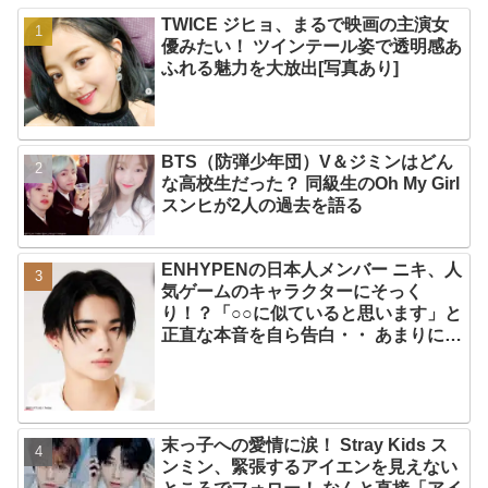
TWICE ジヒョ、まるで映画の主演女
優みたい！ ツインテール姿で透明感あ
ふれる魅力を大放出[写真あり]
BTS（防弾少年団）V＆ジミンはどん
な高校生だった？ 同級生のOh My Girl
スンヒが2人の過去を語る
ENHYPENの日本人メンバー ニキ、人
気ゲームのキャラクターにそっく
り！？「○○に似ていると思います」と
正直な本音を自ら告白・・ あまりにも
そっくりな見た目にファン大爆笑「客
観的な視点で自分を見てるねｗｗ」
末っ子への愛情に涙！ Stray Kids ス
ンミン、緊張するアイエンを見えない