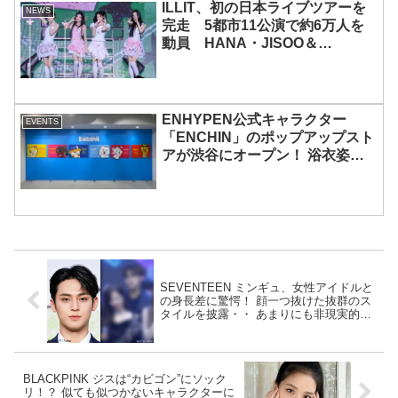
ILLIT、初の日本ライブツアーを
NEWS
完走 5都市11公演で約6万人を
動員 HANA・JISOO＆
MOMOKAとのスペシャルコラボ
も実現
ENHYPEN公式キャラクター
EVENTS
「ENCHIN」のポップアップスト
アが渋谷にオープン！ 浴衣姿の
「ENCHIN」が登場
SEVENTEEN ミンギュ、女性アイドルと
の身長差に驚愕！ 顔一つ抜けた抜群のス
タイルを披露・・ あまりにも非現実的な
光景にファン困惑「１人だけ台の上に立
ってるんじゃないの？」
BLACKPINK ジスは“カビゴン”にソック
リ！？ 似ても似つかないキャラクターに