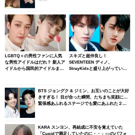
LGBTQ＋の男性ファンに人気
スキズと超仲良し！
な男性アイドルはだれ？ 新人ア
SEVENTEEN ディノ、
イドルから国民的アイドルま
StrayKidsと盛り上がっていた
で・・ 圧倒的な支持を集める７
ところをスタッフに止められ
人とは
る？！ 手を引っ張られて自分の
グループの元へ連行・・ かわい
BTS ジョングク & ジミン、お互いのことが大好
すぎる一部始終に爆笑
きすぎる！ 目が合った瞬間、たちまち笑顔に…
緊張感あふれるステージでも愛にあふれた２人
の姿にほっこり
KARA スンヨン、再結成に不安を覚えていた
「Cupidで満足していたのに・・」○○のパフォ