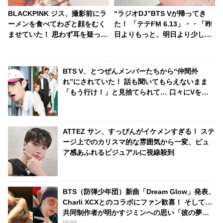
BLACKPINK ジス、撮影前にラ
“ラジオDJ”BTS Vが帰ってき
ーメンを食べてわざと顔をむく
た！ 「テテFM 6.13」・・「昨
ませていた！ 思わず耳を疑って
日よりもっと、明日より少し愛
しまう美容法（？）にビック
してます」[動画あり]
リ・・美しすぎる顔を持つから
こその悩みにネチズンも仰天
BTS V、とつぜんメンバーたちから“仲間外
れ”にされていた！ 話も聞いてもらえないまま
「もう行け！」と見捨てられて… 口々にVをバ
カにしてからかうメンバーたちの団結力＆Vのリ
アクションに爆笑
ATTEZ サン、すっぴんがイケメンすぎる！ ステ
ージ上でのカリスマ的な雰囲気から一変、ピュ
ア感あふれるビジュアルに視線殺到
BTS（防弾少年団）新曲「Dream Glow」発表、
Charli XCXとのコラボにファン歓喜！ そして…
共同制作者が明かすジミンへの思い「彼の夢、
そして彼の絶望から生まれた歌」
NEWS