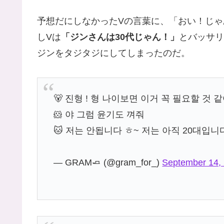
予想だにしなかったVの言葉に、「おい！じ
しVは
「ジンさんは30代じゃん！」
とバッサリ
ジンをタジタジにしてしまったのだ。
🐻 진형 ! 형 나이보면 이거 꼭 필요할 것 
🐹 야 그럼 윤기도 껴줘
🐱 저는 안됩니다 ㅎ~ 저는 아직 20대입니
— GRAM🧈 (@gram_for_)
September 14,