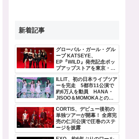
新着記事
グローバル・ガール・グル
ープ KATSEYE、
EP『WILD』発売記念ポッ
プアップストアを東京・原
宿で開催 限定グッズも登
ILLIT、初の日本ライブツア
場
ーを完走 5都市11公演で
約6万人を動員 HANA・
JISOO＆MOMOKAとのス
ペシャルコラボも実現
CORTIS、デビュー後初の
単独ツアーが開幕！ 全席完
売の仁川公演で圧巻のステ
ージを披露
EXO、約6年ぶりのワール