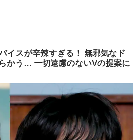
ドバイスが辛辣すぎる！ 無邪気なド
らかう… 一切遠慮のないVの提案に