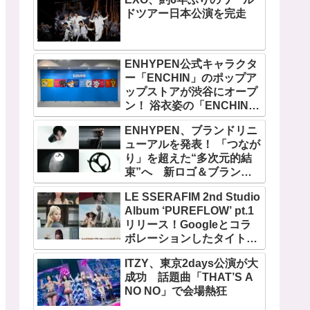
ドツアー日本公演を完走
ENHYPEN公式キャラクタ
ー「ENCHIN」のポップア
ップストアが渋谷にオープ
ン！ 浴衣姿の「ENCHIN」
が登場
ENHYPEN、ブランドリニ
ューアルを発表！ 「つなが
り」を超えた“多次元的結
束”へ 新ロゴ＆ブランド
フィルム公開
LE SSERAFIM 2nd Studio
Album ‘PUREFLOW’ pt.1
リリース！Googleとコラ
ボレーションしたタイトル
曲「BOOMPALA」MVも公
ITZY、東京2days公演が大
開
成功 話題曲「THAT’S A
NO NO」で会場熱狂