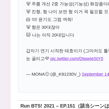
🐻 주름 개선 2중 가능성(기능성) 화장품이
🐻 진형, 형 나이 보면 형 이거 꼭 필요할 
🐹 야! 윤기도 그럼 껴줘!
🐻 형은 30대잖아
🐱 나는 아직 20대입니다
갑자기 연기 시작한 태효이가 (그마저도 틀
눈 굴리고💜
pic.twitter.com/DtwwIeStY0
— MONA🙂 (@_K91230V_)
September 14
Run BTS! 2021 – EP.151（該当シー