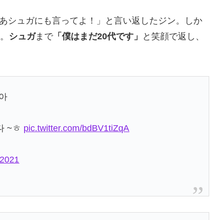
ゃあシュガにも言ってよ！」と言い返したジン。しか
。
シュガ
まで
「僕はまだ20代です」
と笑顔で返し、
같아
다 ~ㅎ
pic.twitter.com/bdBV1tiZqA
 2021