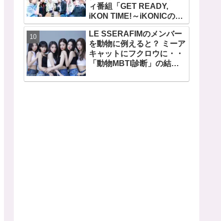
ィ番組「GET READY,
ビジュアルメンバーといわ
iKON TIME!～iKONICのた
れるその魅力をチェック
めなら～ 」が、７月７日か
LE SSERAFIMのメンバー
らMnetで放送・配信スター
を動物に例えると？ ミーア
ト
キャットにフクロウに・・
「動物MBTI診断」の結果
を性格とともに解説