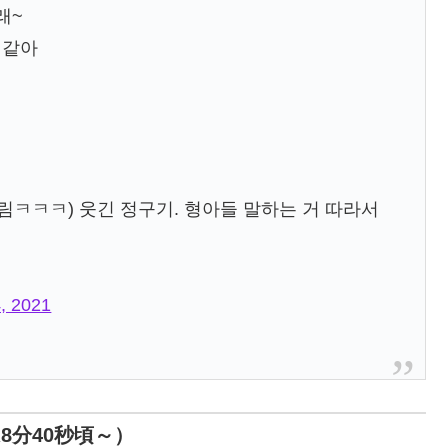
래~
것 같아
림ㅋㅋㅋ) 웃긴 정구기. 형아들 말하는 거 따라서
, 2021
ンは8分40秒頃～）