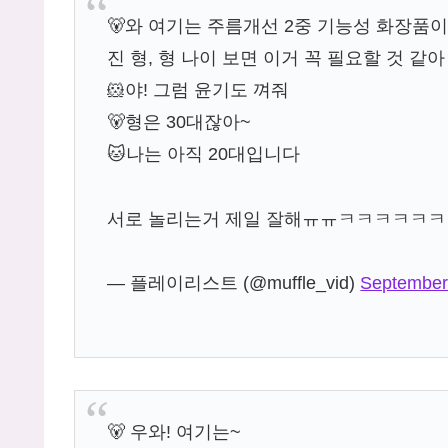
🐻와 여기는 주름개선 2중 기능성 화장품
진 형, 형 나이 보면 이거 꼭 필요할 것 같아
🐹야! 그럼 윤기도 껴줘
🐻형은 30대잖아~
🐱나는 아직 20대입니다
서로 놀리는거 제일 잘해ㅠㅠㅋㅋㅋㅋㅋ
— 플레이리스트 (@muffle_vid)
September
🐻 우와! 여기는~