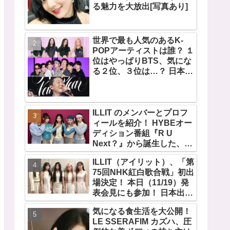
る魅力を大放出[写真あり]
世界で最も人気のあるK-
POPアーティストは誰？ １
位はやっぱりBTS、気にな
る２位、３位は…？ 日本の
ランキングにはKARA、少
女時代もランクイン！ 各国
の個性あふれるデータに注
目殺到
ILLIT のメンバーとプロフ
ィールを紹介！ HYBEオー
ディション番組『R U
Next？』から誕生した、日
本人のイロハとモカを含む
ILLIT（アイリット）、「第
5人組ガールズグループ！
75回NHK紅白歌合戦」初出
デビュー曲「Magnetic」が
場決定！ 本日（11/19）発
いきなりの大ヒット
表会見にも参加！ 日本出身
のイロハとモカ、意気込み
気になる食生活を大公開！
を語る「ずっと夢見てたス
LE SSERAFIM カズハ、圧
テージ…嬉しくて光栄」