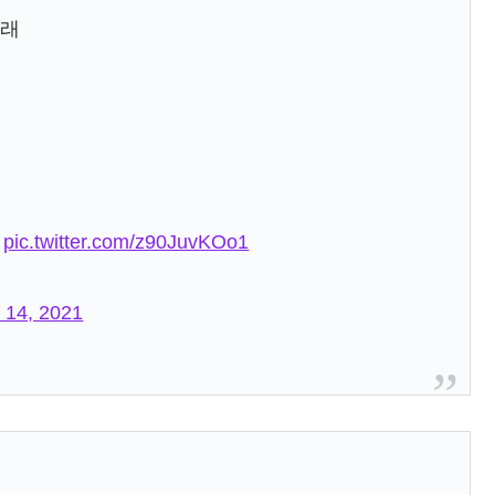
이래
ㅋ
pic.twitter.com/z90JuvKOo1
 14, 2021