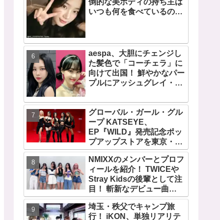
倒的な美ボディの持ち主は
いつも何を食べているの？
意外と食べる・・ 好きなも
のを食べつつ健康を維持す
る方法とは？
aespa、大胆にチェンジし
た髪色で「コーチェラ」に
向けて出国！ 鮮やかなパー
プルにアッシュグレイ・・
「二次元感増してる」 アバ
ターと完全一致のその姿に
グローバル・ガール・グル
悶絶
ープ KATSEYE、
EP『WILD』発売記念ポッ
プアップストアを東京・原
宿で開催 限定グッズも登
NMIXXのメンバーとプロフ
場
ィールを紹介！ TWICEや
Stray Kidsの後輩として注
目！ 斬新なデビュー曲
「O.O」は世界中で話題
埼玉・秩父でキャンプ旅
に！ 第４世代を代表する美
行！ iKON、単独リアリテ
女ソリュンをはじめ、全員