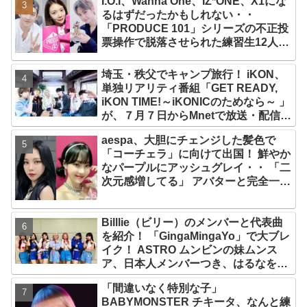
I.O.I、Wanna One、IZ*ONE、X1にな
なりの大ヒット
るはずだったかもしれない・・
「PRODUCE 101」シリーズの不正投
票操作で脱落させられた練習生12人の
氏名が公表
埼玉・秩父でキャンプ旅行！ iKON、
単独リアリティ番組「GET READY,
iKON TIME!～iKONICのためなら～ 」
が、７月７日からMnetで放送・配信ス
タート
aespa、大胆にチェンジした髪色で
「コーチェラ」に向けて出国！ 鮮やか
なパープルにアッシュグレイ・・ 「二
次元感増してる」 アバターと完全一致
のその姿に悶絶
Billlie（ビリー）のメンバーと代表曲
を紹介！ 「GingaMingaYo」で大ブレ
イク！ ASTRO ムンビンの妹ムンス
ア、日本人メンバーつき、はるなを要
する７人組ガールズグループ！ その魅
「間違いなく特別な子」
力を徹底チェック
BABYMONSTER チキータ、なんと練