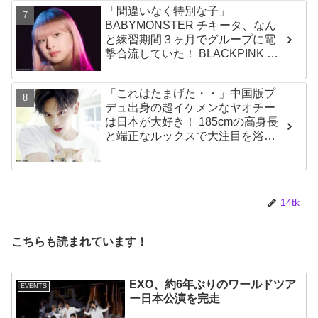
「間違いなく特別な子」
ループ！ その魅力を徹底チェック
BABYMONSTER チキータ、なん
と練習期間３ヶ月でグループに電
撃合流していた！ BLACKPINK リ
サも太鼓判！ 圧巻の才能でYGエン
タの重鎮を唸らせる
「これはたまげた・・」中国版プ
デュ出身の超イケメンなヤオチー
は日本が大好き！ 185cmの高身長
と端正なルックスで大注目を浴び
る
14tk
こちらも読まれています！
EXO、約6年ぶりのワールドツア
EVENTS
ー日本公演を完走