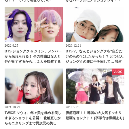
る！？ 「いつでも使っていい
かなパープルにアッシュグレイ・・
よ」・・ 仲のよさが伝わるエピソー
「二次元感増してる」 アバターと完
ドがかわいらしい
全一致のその姿に悶絶
2022.8.25
2020.12.21
BTS ジョングク & ジミン、メンバー
BTS V、なんとジョングクを“自分だ
から呆れられる！ その理由はなんと
けのもの”にしたかった！？ とつぜん
仲が良すぎるから… ２人を観察する
ジョングクの腰に手を回して… 独占
RMが放ったまさかの本音が面白すぎ
欲にあふれたようなその行動が超ス
る「いつもの光景なんだろうなw」
マート＆甘すぎるとファンメロメロ
VLOG
2021.10.29
2019.5.28
TWICE ツウィ、年々美を極める美し
腹筋崩壊！！ 韓国の大人気ドッキリ
すぎるショットを公開！ 化粧直しか
動画をセレクト！ [字幕付き動画あり]
らモニタリングまで異次元の美し
さ・・ 初ソロ表紙を飾った売り切れ