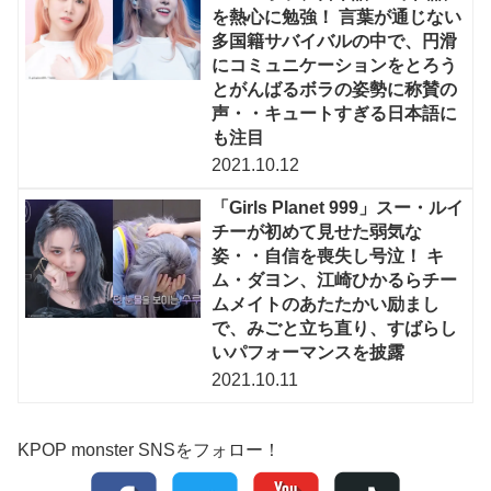
を熱心に勉強！ 言葉が通じない
多国籍サバイバルの中で、円滑
にコミュニケーションをとろう
とがんばるボラの姿勢に称賛の
声・・キュートすぎる日本語に
も注目
2021.10.12
「Girls Planet 999」スー・ルイ
チーが初めて見せた弱気な
姿・・自信を喪失し号泣！ キ
ム・ダヨン、江崎ひかるらチー
ムメイトのあたたかい励まし
で、みごと立ち直り、すばらし
いパフォーマンスを披露
2021.10.11
KPOP monster SNSをフォロー！