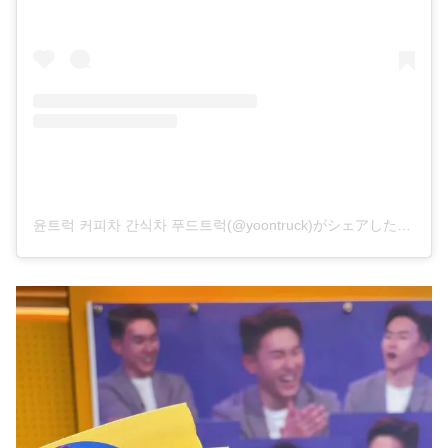
윤트럭 커피차 간식차 푸드트럭(@yoontruck)がシェアした投稿