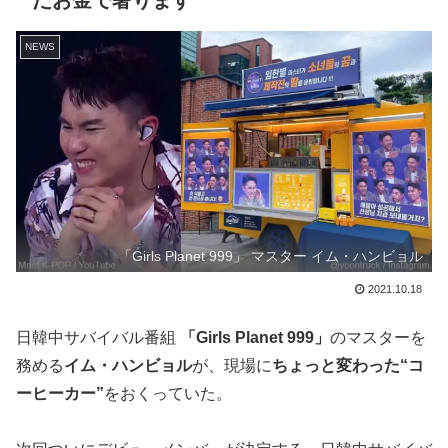
だお金で奢ります”
NEWS
「Girls Planet 999」 マスター イム・ハンビョル
2021.10.18
日韓中サバイバル番組
「Girls Planet 999」
のマスターを
務める
イム・ハンビョル
が、現場に
ちょっと変わった“コ
ーヒーカー”
をおくっていた。