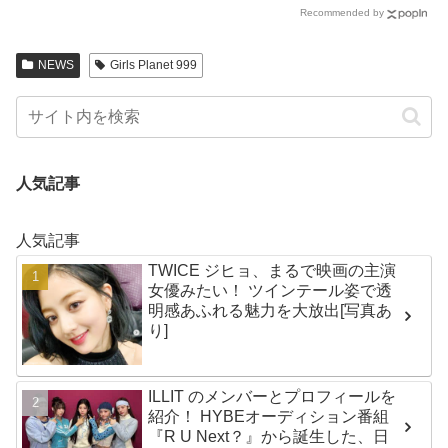
Recommended by
続出の雑誌撮影シーンに悶絶
NEWS
Girls Planet 999
人気記事
人気記事
TWICE ジヒョ、まるで映画の主演
女優みたい！ ツインテール姿で透
明感あふれる魅力を大放出[写真あ
り]
ILLIT のメンバーとプロフィールを
紹介！ HYBEオーディション番組
『R U Next？』から誕生した、日