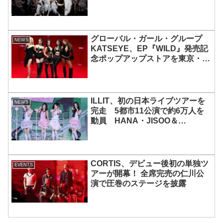
グローバル・ガール・グループ
NEWS
KATSEYE、EP『WILD』発売記
念ポップアップストアを東京・原
宿で開催 限定グッズも登場
ILLIT、初の日本ライブツアーを
NEWS
完走 5都市11公演で約6万人を
動員 HANA・JISOO＆
MOMOKAとのスペシャルコラボ
も実現
CORTIS、デビュー後初の単独ツ
EVENTS
アーが開幕！ 全席完売の仁川公
演で圧巻のステージを披露