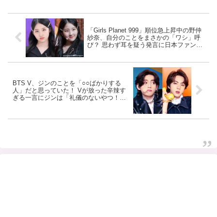
「Girls Planet 999」順位急上昇中の野仲
紗奈、自分のことをまさかの「ワシ」呼
び？ 思わず耳を疑う発言に日本ファン大
爆笑・・ かわいすぎるオーバーリアクシ
ョンに視線集中
BTS V、ジンのことを「○○ばかりする
人」だと思っていた！ Vが放った辛辣す
ぎる一言にジンは「礼儀のないやつ！」
と怒りをあらわに… Vの正直さにショッ
クを受けるジンのリアクションにファン
爆笑