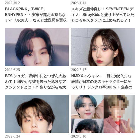
2022.10.2
2023.1.11
BLACKPINK、TWICE、
スキズと超仲良し！ SEVENTEEN デ
ENHYPEN・・ 実家が超お金持ちな
ィノ、StrayKidsと盛り上がっていた
アイドル10人！ なんと放送局を買収
ところをスタッフに止められる？！
できるほどの財力！ 桁違いな裕福さ
手を引っ張られて自分のグループの
にびっくり
元へ連行・・ かわいすぎる一部始終
に爆笑
2022.6.25
2022.6.17
BTS シュガ、収録中にとつぜん大あ
NMIXX ヘウォン、「目に光がない」
わて！ 穏やかな彼を襲った危険なア
表情が日本のあのキャラクターにそ
クシデントとは！？ 焦りながらも大
っくり！ シンクロ率100％！ 焦点の
切なあのアイテムを間一髪で守り抜
ない独特な目がおもしろすぎると爆
いたファインプレーにびっくり＆く
笑
ぎづけ
2022.6.24
2020.6.10