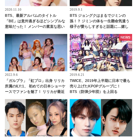
2020.11.10
2019.9.1
BTS、最新アルバムのタイトル
BTS ジョングクはまるでジミンの
「BE」は意外過ぎるほどシンプルな
孫！？ ジミンの体を一生懸命気遣う
意味だった！ メンバーの素直な思い
様子が愛らしすぎると話題に…嬉し
が込められたアルバムのコンセプト
そうなジミンの姿に笑顔になるジョ
をジンが明かす
ングクの優しさに感動
NEWS
2022.9.6
2019.6.21
「ガルプラ」「虹プロ」出身 リリカ
TWICE、2019年上半期に日本で最も
所属のILY:1、 初めての日本ショーケ
売り上げたKPOPグループに！
ースでファンを魅了！ リリカが最近
BTS（防弾少年団）を上回る
メンバーに教えたトレンド感満載 ＆
爆笑必至の日本語とは・・？ 思わず
ウルっとくるメンバー愛あふれる感
動秘話も大告白