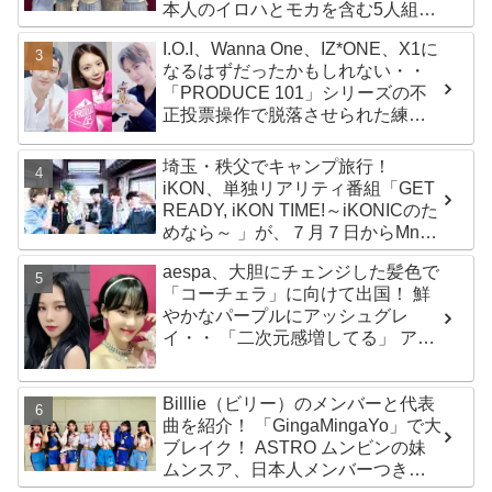
本人のイロハとモカを含む5人組ガ
ールズグループ！ デビュー曲
I.O.I、Wanna One、IZ*ONE、X1に
「Magnetic」がいきなりの大ヒッ
なるはずだったかもしれない・・
ト
「PRODUCE 101」シリーズの不
正投票操作で脱落させられた練習
生12人の氏名が公表
埼玉・秩父でキャンプ旅行！
iKON、単独リアリティ番組「GET
READY, iKON TIME!～iKONICのた
めなら～ 」が、７月７日からMnet
で放送・配信スタート
aespa、大胆にチェンジした髪色で
「コーチェラ」に向けて出国！ 鮮
やかなパープルにアッシュグレ
イ・・ 「二次元感増してる」 アバ
ターと完全一致のその姿に悶絶
Billlie（ビリー）のメンバーと代表
曲を紹介！ 「GingaMingaYo」で大
ブレイク！ ASTRO ムンビンの妹
ムンスア、日本人メンバーつき、
はるなを要する７人組ガールズグ