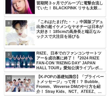
習期間３ヶ月でグループに電撃合流し
ていた！ BLACKPINK リサも太鼓
判！ 圧巻の才能でYGエンタの重鎮を
唸らせる
「これはたまげた・・」中国版プデュ
出身の超イケメンなヤオチーは日本が
大好き！ 185cmの高身長と端正なル
ックスで大注目を浴びる
RIIZE、日本でのファンコンサートツ
アーを成功裏に終了！『2024 RIIZE
FAN-CON 'RIIZING DAY' JAPAN
HALL TOUR』愛知公演ライブレポー
ト！ ウォンビンの推しはウンソク？
【K-POPの基礎知識⑪】「プライベー
ソヒがすぐさま反論「僕じゃない
トメッセージ」って何！？ Bubble、
の？」
Fromm、Weverse DMのやり方を紹
介！ Stray Kids、NCT、ATEEZ、
IVE、aespa、＆TEAM…推しと直接
チャットができる