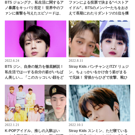
BTS ジョングク、私生活に関するア
ファンによる投票で決まる“ベストア
ノ暴露をキッパリ否定！ 世界中のフ
イドル”、BTSのメンバーたちをおさ
ァンに衝撃を与えたエピソードは、
えて長期にわたりダントツの1位を獲
メンバーによって誇張されたものだ
得しているのは一体誰…？
った？ 「悔しい」と反論しながらも
素直に認めてしまう彼の釈明がかわ
いすぎる
2022.6.24
2022.8.11
BTS ジン、自身の魅力を徹底解説！
Stray Kids バンチャンとITZY リュジ
私生活では○○する自分の姿がいちば
ン、ちょっかいをかけ合う姿がまる
ん美しい… 「このカッコいい顔をど
で兄妹！ 背後からひざで攻撃、靴ひ
うしたらいいだろう？」 自撮りをめ
もでいたずら・・ ほほえましすぎる
ぐる残念だったエピソードまで明か
JYPアーティストのやり取りにほっこ
したチャーミングな告白にファン共
り
感
2022.1.21
2022.10.1
K-POPアイドル、推しの入隊はい
Stray Kids スンミン、ただ寝ている