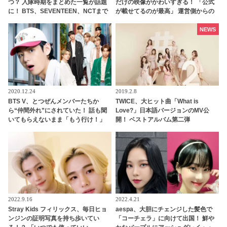
つ？ 入隊時期をまとめた一覧が話題
だけの映像がかわいすぎる！ 「公式
に！ BTS、SEVENTEEN、NCTまで
が載せてるのが最高」 運営側からの
例外はなしの兵役… 入隊秒読みのア
愛情を感じる投稿にファン悶絶
イドルも
NEWS
2020.12.24
2019.2.8
BTS V、とつぜんメンバーたちか
TWICE、大ヒット曲「What is
ら“仲間外れ”にされていた！ 話も聞
Love?」日本語バージョンのMV公
いてもらえないまま「もう行け！」
開！ ベストアルバム第二弾
と見捨てられて… 口々にVをバカにし
「#TWICE2」3月6日リリースへ[MV
てからかうメンバーたちの団結力＆V
あり]
のリアクションに爆笑
2022.9.16
2022.4.21
Stray Kids フィリックス、毎日ヒョ
aespa、大胆にチェンジした髪色で
ンジンの証明写真を持ち歩いてい
「コーチェラ」に向けて出国！ 鮮や