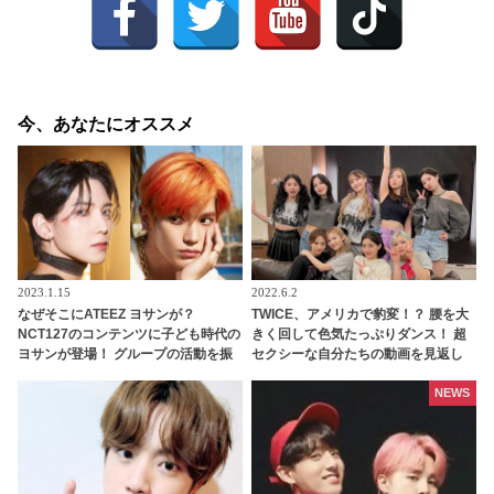
今、あなたにオススメ
2023.1.15
2022.6.2
なぜそこにATEEZ ヨサンが？
TWICE、アメリカで豹変！？ 腰を大
NCT127のコンテンツに子ども時代の
きく回して色気たっぷりダンス！ 超
ヨサンが登場！ グループの活動を振
セクシーな自分たちの動画を見返し
り返る映像になぜ・・予想外のハプ
メンバー大興奮
ニングにファン大爆笑
NEWS