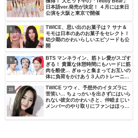
獲得！ 大ヒット中の「Teddy Bear」
日本語ver.発売が決定！ ４月には来日
公演を大阪と東京で開催
TWICE、思い出のお菓子は？ サナ＆
モモは日本のあのお菓子をセレクト！
幼少期のかわいらしいエピソードも公
開
BTS マンネライン、筋トレ愛がスゴす
ぎる！ 貴重な休憩時間にもハードに筋
肉を酷使… ぎゅっと集まってお互いの
体に負荷をかけあう３人のトレーニン
グ風景がかわいすぎるとファンくぎづ
TWICE ツウィ、予想外のイタズラに
け
苦笑い… ちょっかいを出さずにはいら
れない彼女のかわいさと、仲睦まじい
メンバーのやり取りにファンはほっこ
り