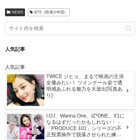
NEWS
BTS（防弾少年団）
人気記事
人気記事
TWICE ジヒョ、まるで映画の主演
女優みたい！ ツインテール姿で透
明感あふれる魅力を大放出[写真あ
り]
I.O.I、Wanna One、IZ*ONE、X1に
なるはずだったかもしれない・・
「PRODUCE 101」シリーズの不
正投票操作で脱落させられた練習