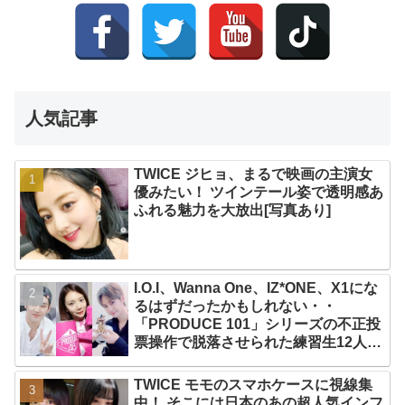
人気記事
TWICE ジヒョ、まるで映画の主演女
優みたい！ ツインテール姿で透明感あ
ふれる魅力を大放出[写真あり]
I.O.I、Wanna One、IZ*ONE、X1にな
るはずだったかもしれない・・
「PRODUCE 101」シリーズの不正投
票操作で脱落させられた練習生12人の
氏名が公表
TWICE モモのスマホケースに視線集
中！ そこには日本のあの超人気インフ