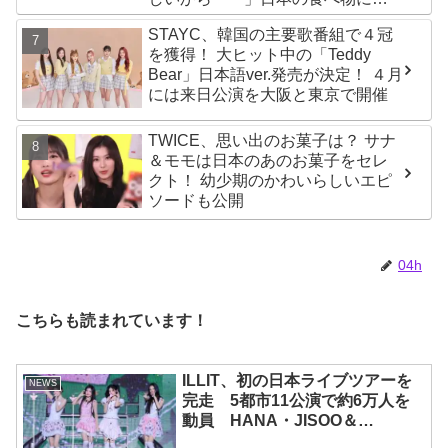
する持論を明かす
STAYC、韓国の主要歌番組で４冠
を獲得！ 大ヒット中の「Teddy
Bear」日本語ver.発売が決定！ ４月
には来日公演を大阪と東京で開催
TWICE、思い出のお菓子は？ サナ
＆モモは日本のあのお菓子をセレ
クト！ 幼少期のかわいらしいエピ
ソードも公開
04h
こちらも読まれています！
ILLIT、初の日本ライブツアーを
NEWS
完走 5都市11公演で約6万人を
動員 HANA・JISOO＆
MOMOKAとのスペシャルコラボ