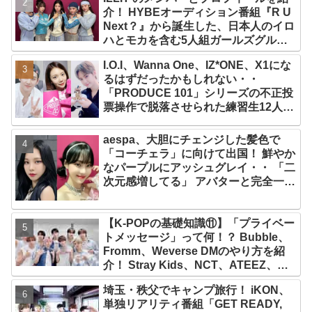
介！ HYBEオーディション番組『R U
Next？』から誕生した、日本人のイロ
ハとモカを含む5人組ガールズグルー
プ！ デビュー曲「Magnetic」がいき
I.O.I、Wanna One、IZ*ONE、X1にな
なりの大ヒット
るはずだったかもしれない・・
「PRODUCE 101」シリーズの不正投
票操作で脱落させられた練習生12人の
氏名が公表
aespa、大胆にチェンジした髪色で
「コーチェラ」に向けて出国！ 鮮やか
なパープルにアッシュグレイ・・ 「二
次元感増してる」 アバターと完全一致
のその姿に悶絶
【K-POPの基礎知識⑪】「プライベー
トメッセージ」って何！？ Bubble、
Fromm、Weverse DMのやり方を紹
介！ Stray Kids、NCT、ATEEZ、
IVE、aespa、＆TEAM…推しと直接
埼玉・秩父でキャンプ旅行！ iKON、
チャットができる
単独リアリティ番組「GET READY,