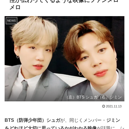
性が伝わってくるような映像にファンメロ
メロ
NEWS
（左）BTS シュガ（右）ジミン
2021.11.13
BTS（防弾少年団）シュガ
が、同じくメンバー・
ジミン
をどれほど大切に思っているかがわかる映像
が話題に。シ