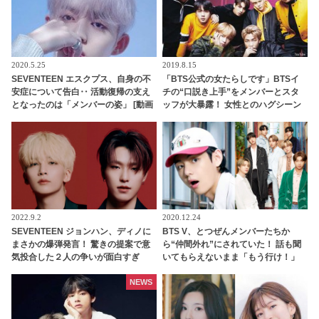
2020.5.25
2019.8.15
SEVENTEEN エスクプス、自身の不
「BTS公式の女たらしです」BTSイ
安症について告白‥ 活動復帰の支え
チの“口説き上手”をメンバーとスタ
となったのは「メンバーの姿」 [動画
ッフが大暴露！ 女性とのハグシーン
あり]
をわざと失敗してやり直していたと
バラされるメンバーも！ 爆弾発言の
オンパレードに爆笑
2022.9.2
2020.12.24
SEVENTEEN ジョンハン、ディノに
BTS V、とつぜんメンバーたちか
まさかの爆弾発言！ 驚きの提案で意
ら“仲間外れ”にされていた！ 話も聞
気投合した２人の争いが面白すぎ
いてもらえないまま「もう行け！」
る… 合わないようで息ピッタリなそ
と見捨てられて… 口々にVをバカにし
のやりとりに爆笑
てからかうメンバーたちの団結力＆V
NEWS
のリアクションに爆笑