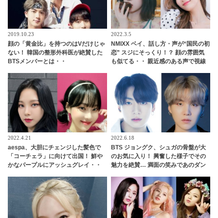
2019.10.23
2022.3.5
顔の「黄金比」を持つのはVだけじゃ
NMIXX ベイ、話し方・声が“国民の初
ない！ 韓国の整形外科医が絶賛した
恋” スジにそっくり！？ 顔の雰囲気
BTSメンバーとは・・
も似てる・・ 親近感のある声で視線
集める
2022.4.21
2022.6.18
aespa、大胆にチェンジした髪色で
BTS ジョングク、シュガの骨盤が大
「コーチェラ」に向けて出国！ 鮮や
のお気に入り！ 興奮した様子でその
かなパープルにアッシュグレイ・・
魅力を絶賛… 満面の笑みであのダン
「二次元感増してる」 アバターと完
スに言及する彼のリアクションにフ
全一致のその姿に悶絶
ァンも共感