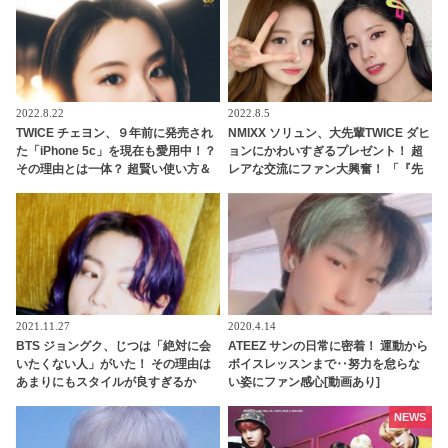
2022.8.22
2022.8.5
TWICE チェヨン、９年前に発売され
NMIXX ソリュン、大先輩TWICE ダヒ
た「iPhone 5c」を現在も愛用中！？
ョンにかわいすぎるプレゼント！ 超
その理由とは一体？ 超賢い使い方＆
レアな交流にファン大興奮！ 「『先
彼女ならではのこだわりに納得の声
輩！』と照れながら駆け寄ってくる
ソリュンを想像するだけで悶絶」
2021.11.27
2020.4.14
BTS ジョングク、じつは「絶対に会
ATEEZ サンの日常に密着！ 運動から
いたくない人」がいた！ その理由は
ボイスレッスンまで‥努力を怠らな
あまりにもスタイルが良すぎるか
い姿にファン感心[動画あり]
ら…！？ 正直すぎる本音にビックリ
NEWS