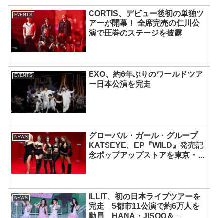
CORTIS、デビュー後初の単独ツ
EVENTS
アーが開幕！ 全席完売の仁川公
演で圧巻のステージを披露
EXO、約6年ぶりのワールドツア
EVENTS
ー日本公演を完走
グローバル・ガール・グループ
NEWS
KATSEYE、EP『WILD』発売記
念ポップアップストアを東京・原
宿で開催 限定グッズも登場
ILLIT、初の日本ライブツアーを
NEWS
完走 5都市11公演で約6万人を
動員 HANA・JISOO＆