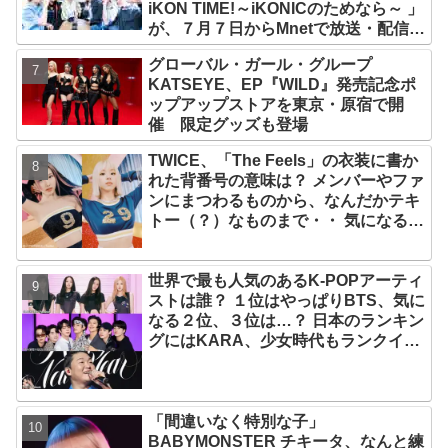
iKON TIME!～iKONICのためなら～ 」
が、７月７日からMnetで放送・配信ス
タート
グローバル・ガール・グループ
KATSEYE、EP『WILD』発売記念ポ
ップアップストアを東京・原宿で開
催 限定グッズも登場
TWICE、「The Feels」の衣装に書か
れた背番号の意味は？ メンバーやファ
ンにまつわるものから、なんだかテキ
トー（？）なものまで・・ 気になるそ
の意味とは？
世界で最も人気のあるK-POPアーティ
ストは誰？ １位はやっぱりBTS、気に
なる２位、３位は…？ 日本のランキン
グにはKARA、少女時代もランクイ
ン！ 各国の個性あふれるデータに注目
殺到
「間違いなく特別な子」
BABYMONSTER チキータ、なんと練