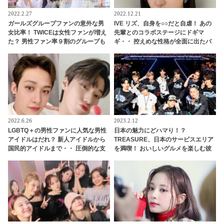
2022.2.27
2022.12.21
ガールズグループファンの意外な男
IVE リズ、自身を○○だと自虐！ あの
女比率！ TWICEは女性ファンが増え
先輩とのコラボステージにドギマ
た？ 男性ファン率９割のグループも
ギ・・ 控えめな性格が全面に出たパ
フォーマンスに頭を抱える
2022.6.26
2023.2.12
LGBTQ＋の男性ファンに人気な男性
日本の魅力にどハマり！？
アイドルはだれ？ 新人アイドルから
TREASURE、日本のサービスエリア
国民的アイドルまで・・ 圧倒的な支
を満喫！ おいしいグルメを楽しむ彼
持を集める７人とは
らの姿にほっこり