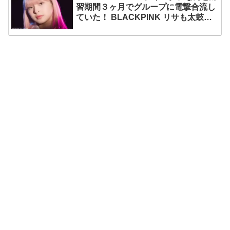
習期間３ヶ月でグループに電撃合流し
ていた！ BLACKPINK リサも太鼓
判！ 圧巻の才能でYGエンタの重鎮を
唸らせる