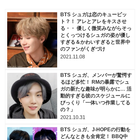
BTS シュガは恋のキューピッ
ト？！ アレとアレをキスさせ
る・・ 優しく微笑みながらそっ
とくっつけるシュガの姿が優し
すぎる＆かわいすぎると世界中
のファンがくぎづけ
2021.11.08
BTS シュガ、メンバーが驚愕す
るほど多忙！ RMの暴露でシュ
ガの新たな趣味が明らかに… 活
動的すぎる彼のスケジュールに
びっくり「一体いつ作業してる
の？」
2021.10.31
BTS シュガ、J-HOPEの行動を
どんなときも全肯定！ BBQ中