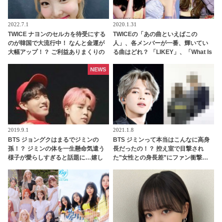
2022.7.1
2020.1.31
TWICE ナヨンのセルカを待受にする
TWICEの「あの曲といえばこの
のが韓国で大流行中！ なんと金運が
人」、各メンバーが一番、輝いてい
大幅アップ！？ ご利益ありまくりの
る曲はどれ？ 「LIKEY」、「What Is
ジンクスに大注目
Love」、「Feel Special」・・
NEWS
2019.9.1
2021.1.8
BTS ジョングクはまるでジミンの
BTS ジミンって本当はこんなに高身
孫！？ ジミンの体を一生懸命気遣う
長だったの！？ 控え室で目撃され
様子が愛らしすぎると話題に…嬉し
た”女性との身長差”にファン衝撃…
そうなジミンの姿に笑顔になるジョ
普段の華奢でスラリとした姿からは
ングクの優しさに感動
想像できないがっしりした体格＆背
の高さがカッコよすぎると目が離せ
なくなるファン続出