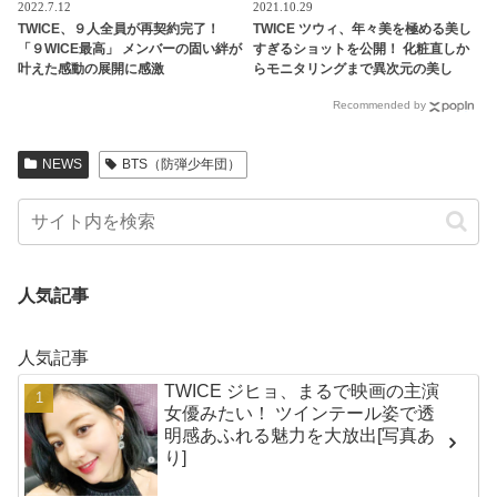
2022.7.12
2021.10.29
TWICE、９人全員が再契約完了！
TWICE ツウィ、年々美を極める美し
「９WICE最高」 メンバーの固い絆が
すぎるショットを公開！ 化粧直しか
叶えた感動の展開に感激
らモニタリングまで異次元の美し
さ・・ 初ソロ表紙を飾った売り切れ
Recommended by
続出の雑誌撮影シーンに悶絶
NEWS
BTS（防弾少年団）
人気記事
人気記事
TWICE ジヒョ、まるで映画の主演
女優みたい！ ツインテール姿で透
明感あふれる魅力を大放出[写真あ
り]