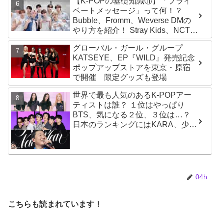
【K-POPの基礎知識⑪】「プライ
ベートメッセージ」って何！？
Bubble、Fromm、Weverse DMの
やり方を紹介！ Stray Kids、NCT、
ATEEZ、IVE、aespa、＆TEAM…
グローバル・ガール・グループ
推しと直接チャットができる
KATSEYE、EP『WILD』発売記念
ポップアップストアを東京・原宿
で開催 限定グッズも登場
世界で最も人気のあるK-POPアー
ティストは誰？ １位はやっぱり
BTS、気になる２位、３位は…？
日本のランキングにはKARA、少女
時代もランクイン！ 各国の個性あ
ふれるデータに注目殺到
04h
こちらも読まれています！