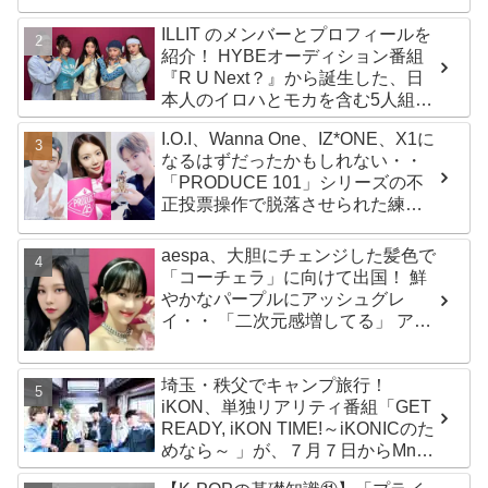
ILLIT のメンバーとプロフィールを
紹介！ HYBEオーディション番組
『R U Next？』から誕生した、日
本人のイロハとモカを含む5人組ガ
ールズグループ！ デビュー曲
I.O.I、Wanna One、IZ*ONE、X1に
「Magnetic」がいきなりの大ヒッ
なるはずだったかもしれない・・
ト
「PRODUCE 101」シリーズの不
正投票操作で脱落させられた練習
生12人の氏名が公表
aespa、大胆にチェンジした髪色で
「コーチェラ」に向けて出国！ 鮮
やかなパープルにアッシュグレ
イ・・ 「二次元感増してる」 アバ
ターと完全一致のその姿に悶絶
埼玉・秩父でキャンプ旅行！
iKON、単独リアリティ番組「GET
READY, iKON TIME!～iKONICのた
めなら～ 」が、７月７日からMnet
で放送・配信スタート