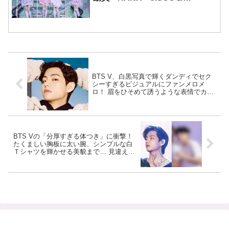
MOMOKAとのスペシャルコラボ
も実現
BTS V、白黒写真で輝くダンディでセク
シーすぎるビジュアルにファンメロメ
ロ！ 眉をひそめて誘うような表情でカメ
ラを見つめる… まるで往年の大スターの
ようなVの美しさとカリスマに脱帽
BTS Vの「分厚すぎる体つき」に衝撃！
たくましい胸板に太い腕、シンプルな白
Ｔシャツを輝かせる美貌まで… 見違える
ような成長ぶりがスゴすぎる… 日々の運
動への努力が伝わってくるようなその姿
にファンくぎづけ