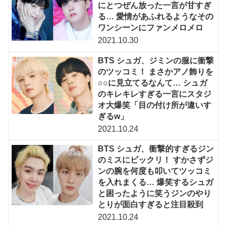
にとつぜん放った一言が甘すぎ
る… 愛情があふれるようなその
ワンシーンにファンメロメロ
2021.10.30
BTS シュガ、ジミンの服に衝撃
のツッコミ！ まさかアノ飾りを
○○に見立てるなんて… シュガ
のキレキレすぎる一言にスタジ
オ大爆笑「目の付け所が違いす
ぎるw」
2021.10.24
BTS シュガ、衝撃的すぎるジン
のミスにビックリ！ すかさずジ
ンの腕を何度も叩いてツッコミ
を入れまくる… 爆笑するシュガ
と困ったように笑うジンのやり
とりが面白すぎると注目殺到
2021.10.24