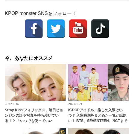
KPOP monster SNSをフォロー！
今、あなたにオススメ
2022.9.16
2022.1.21
Stray Kids フィリックス、毎日ヒョ
K-POPアイドル、推しの入隊はい
ンジンの証明写真を持ち歩いてい
つ？ 入隊時期をまとめた一覧が話題
る！？ 「いつでも使っていい
に！ BTS、SEVENTEEN、NCTまで
よ」・・ 仲のよさが伝わるエピソー
例外はなしの兵役… 入隊秒読みのア
ドがかわいらしい
イドルも