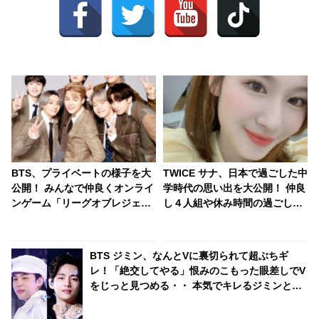
BTS、プライベートの様子を大
TWICE サナ、日本で過ごした中
公開！ みんなで仲良くオンライ
学時代の思い出を大公開！ 仲良
ンゲーム「リーグオブレジェン
し４人組や休み時間の過ごし方
ド」をプレイ・・ 勝利するため
など、貴重なエピソードを明か
に真剣な声で話し合うメンバー
す
たちの姿にほっこり
BTS ジミン、なんとVに裏切られて超ぶちギ
レ！「絶交してやる」恨みのこもった眼差しでV
をじっと見つめる・・ 本気でキレるジミンとそ
んな彼を見て焦るVの姿にファン大爆笑