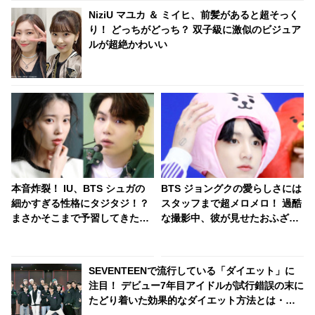
NiziU マユカ ＆ ミイヒ、前髪があると超そっく
り！ どっちがどっち？ 双子級に激似のビジュア
ルが超絶かわいい
本音炸裂！ IU、BTS シュガの
BTS ジョングクの愛らしさには
細かすぎる性格にタジタジ！？
スタッフまで超メロメロ！ 過酷
まさかそこまで予習してきたな
な撮影中、彼が見せたおふざけ
んて… どうしてもIUを「シュチ
がかわいすぎる… 現場の雰囲気
タ」に招待したい彼の熱烈なア
をたちまち平和にさせるその姿
ピールが面白すぎる
にほっこり
SEVENTEENで流行している「ダイエット」に
注目！ デビュー7年目アイドルが試行錯誤の末に
たどり着いた効果的なダイエット方法とは・・
ストイックな内容にファン驚愕