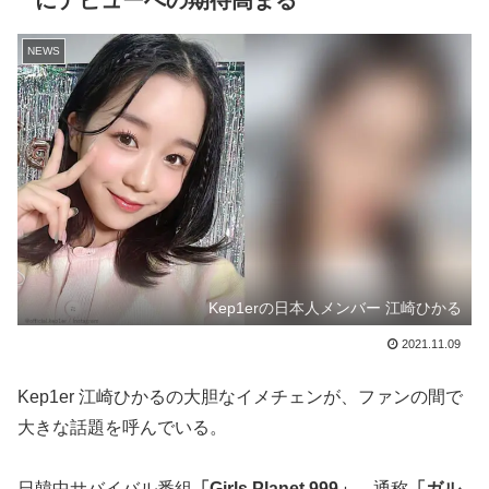
にデビューへの期待高まる
NEWS
Kep1erの日本人メンバー 江崎ひかる
2021.11.09
Kep1er 江崎ひかるの大胆なイメチェンが、ファンの間で
大きな話題を呼んでいる。
日韓中サバイバル番組
「Girls Planet 999」
、通称
「ガル