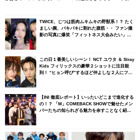
ユウタとのお揃いもゲット！？
したい資格はなんとあのマリン
スポーツだった[動画あり]
TWICE、じつは筋肉ムキムキの野獣系！？ たく
ましい腕、バキバキに割れた腹筋・・ ファン撮
影の写真に爆笑「フィットネス大会みたい」
「野獣アイドル2PMも怯える」
この日１番美しいシーン！ NCT ユウタ ＆ Stray
Kids フィリックスの豪華２ショットに注目殺
到！ “ヒョン呼び”するほど仲よしな２人にファ
ン悶絶
【INI 徹底レポート】いったいどこまで進化する
の！？ 「M」COMEBACK SHOWで魅せたメン
バーたちの知られざる魅力を余すことなく紹
介！ 初披露だらけのパフォーマンスはまさに圧
巻… まさかの重大発表にもビックリ