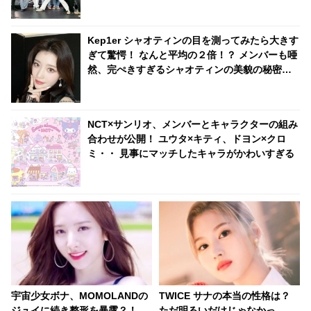
Kep1er シャオティンの目を測ってみたら大きす
ぎて驚愕！ なんと平均の２倍！？ メンバーも唖
然、完ぺきすぎるシャオティンの美貌の秘密が
明らかに
NCT×サンリオ、メンバーとキャラクターの組み
合わせが公開！ ユウタ×キティ、ドヨン×クロ
ミ・・ 見事にマッチしたキャラがかわいすぎる
宇宙少女ボナ、MOMOLANDの
TWICE サナの本当の性格は？
ジュイに続き整形を暴露？！
ただ明るいだけじゃなかっ