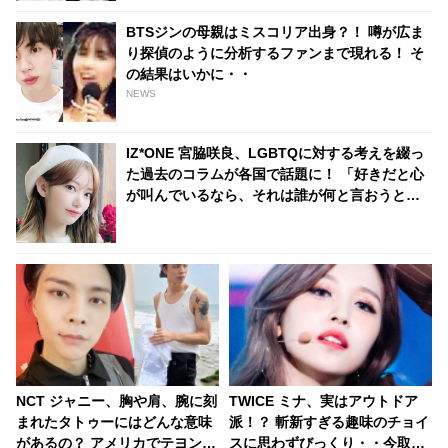
BTSジンの母親はミスコリア出身？！ 噂が広ま
り探偵のように分析するファンまで現れる！ そ
の結果はいかに・・
NEWS
IZ*ONE 宮脇咲良、LGBTQに対する考えを綴っ
た過去のコラムが各国で話題に！ 「好きだと心
が叫んでいるなら、それは誰が何と言おうと
恋」
NCT ジャニー、胸や肩、腕に刻
TWICE ミナ、実はアウトドア
まれたタトゥーにはどんな意味
派！？ 斬新すぎる趣味のチョイ
があるの？ アメリカでテヨン、
スに思わずびっくり・・今取得