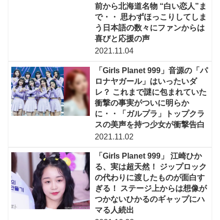
前から北海道名物 “白い恋人”ま
で・・ 思わずほっこりしてしま
う日本語の数々にファンからは
喜びと応援の声
2021.11.04
「Girls Planet 999」音源の「パ
ロナヤガール」はいったいダ
レ？ これまで謎に包まれていた
衝撃の事実がついに明らか
に・・「ガルプラ」トップクラ
スの美声を持つ少女が衝撃告白
2021.11.02
「Girls Planet 999」 江崎ひか
る、実は超天然！ ジップロック
の代わりに渡したものが面白す
ぎる！ ステージ上からは想像が
つかないひかるのギャップにハ
マる人続出