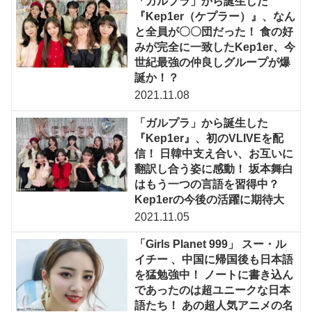
「ガルプラ」から誕生した
『Kep1er（ケプラー）』、なん
と全員が〇〇団だった！ 食の好
みが完全に一致したKep1er、今
世紀最強の仲良しグループが爆
誕か！？
2021.11.08
「ガルプラ」から誕生した
『Kep1er』、初のVLIVEを配
信！ 日韓中支え合い、お互いに
翻訳し合う姿に感動！ 坂本舞白
はもう一つの言語を習得中？
Kep1erの今後の活躍に期待大
2021.11.05
「Girls Planet 999」 スー・ル
イチー 、中国に帰国後も日本語
を猛勉強中！ ノートに書き込ん
であったのは超ユニークな日本
語たち！ あの超人気アニメの名