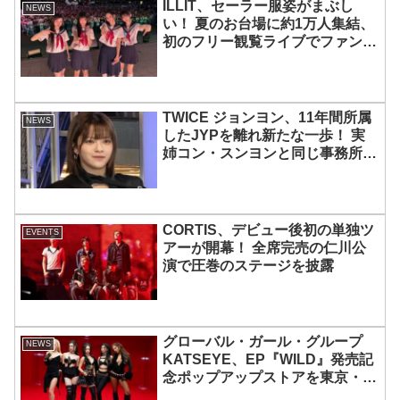
ILLIT、セーラー服姿がまぶし
NEWS
い！ 夏のお台場に約1万人集結、
初のフリー観覧ライブでファンを
魅了
TWICE ジョンヨン、11年間所属
NEWS
したJYPを離れ新たな一歩！ 実
姉コン・スンヨンと同じ事務所へ
移籍、俳優業に挑戦・・
「TWICEは変わらず守ってい
く」グループ活動は継続へ
CORTIS、デビュー後初の単独ツ
EVENTS
アーが開幕！ 全席完売の仁川公
演で圧巻のステージを披露
グローバル・ガール・グループ
NEWS
KATSEYE、EP『WILD』発売記
念ポップアップストアを東京・原
宿で開催 限定グッズも登場