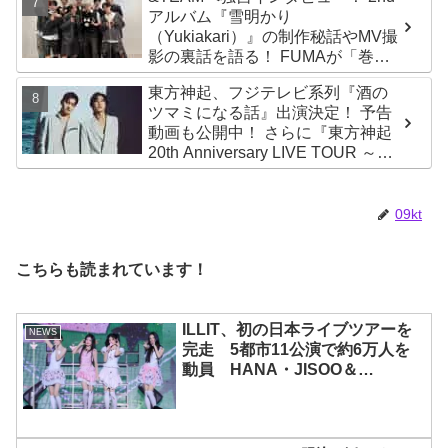
アルバム『雪明かり
（Yukiakari）』の制作秘話やMV撮
影の裏話を語る！ FUMAが「巻
き」をMAKIと勘違い？ 爆笑トーク
東方神起、フジテレビ系列『酒の
も大公開【ABEMA】
ツマミになる話』出演決定！ 予告
動画も公開中！ さらに『東方神起
20th Anniversary LIVE TOUR ～
ZONE～』東京ドーム追加公演が決
定
09kt
こちらも読まれています！
ILLIT、初の日本ライブツアーを
NEWS
完走 5都市11公演で約6万人を
動員 HANA・JISOO＆
MOMOKAとのスペシャルコラボ
も実現