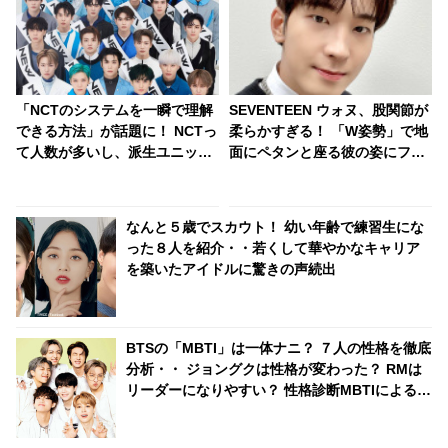
「NCTのシステムを一瞬で理解
SEVENTEEN ウォヌ、股関節が
できる方法」が話題に！ NCTっ
柔らかすぎる！ 「W姿勢」で地
て人数が多いし、派生ユニット
面にペタンと座る彼の姿にファ
がたくさんあるし、わけがわか
ン驚愕 「アニメの女の子みた
らない！ というお悩みを一瞬で
い」
解決
なんと５歳でスカウト！ 幼い年齢で練習生にな
った８人を紹介・・若くして華やかなキャリア
を築いたアイドルに驚きの声続出
BTSの「MBTI」は一体ナニ？ ７人の性格を徹底
分析・・ ジョングクは性格が変わった？ RMは
リーダーになりやすい？ 性格診断MBTIによる結
果を大解明