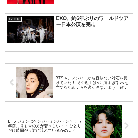
EXO、約6年ぶりのワールドツア
EVENTS
ー日本公演を完走
BTS V、メンバーから容赦ない対応を受
けていた！ その理由はVに痛すぎる○○を
当てるため… Vを逃がさないよう一致団
結して彼を引っ張るメンバーたちの厳し
すぎる行動に爆笑
BTS ジミンはベンジャミンバトン？！ ７
年前よりも今の方が若々しい・・ ひとり
だけ時間が反対に流れているかのような
ジミンの変貌ぶりに驚愕