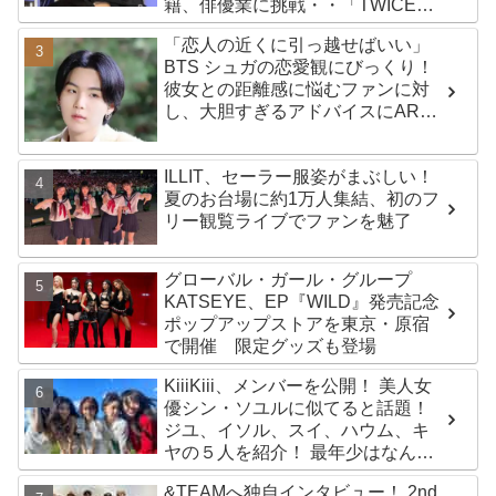
籍、俳優業に挑戦・・「TWICEは
変わらず守っていく」グループ活
「恋人の近くに引っ越せばいい」
動は継続へ
BTS シュガの恋愛観にびっくり！
彼女との距離感に悩むファンに対
し、大胆すぎるアドバイスにARMY
興味津々「シュガはかわいい恋人
になるね」
ILLIT、セーラー服姿がまぶしい！
夏のお台場に約1万人集結、初のフ
リー観覧ライブでファンを魅了
グローバル・ガール・グループ
KATSEYE、EP『WILD』発売記念
ポップアップストアを東京・原宿
で開催 限定グッズも登場
KiiiKiii、メンバーを公開！ 美人女
優シン・ソユルに似てると話題！
ジユ、イソル、スイ、ハウム、キ
ヤの５人を紹介！ 最年少はなんと
2010年生まれ！？
&TEAMへ独自インタビュー！ 2nd