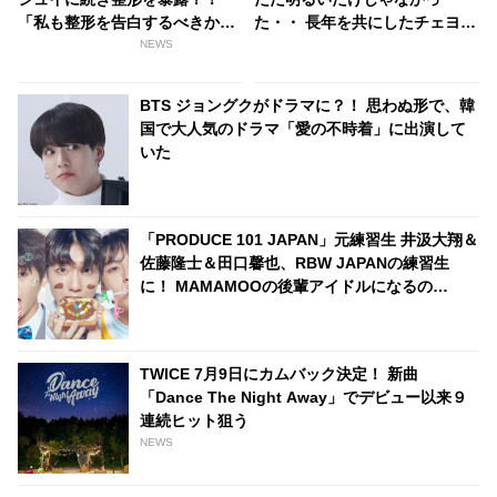
「私も整形を告白するべきか
た・・ 長年を共にしたチェヨン
な」
が改めてサナの偉大さを実感
NEWS
「思っている以上に努力して
る」
BTS ジョングクがドラマに？！ 思わぬ形で、韓
国で大人気のドラマ「愛の不時着」に出演して
いた
「PRODUCE 101 JAPAN」元練習生 井汲大翔＆
佐藤隆士＆田口馨也、RBW JAPANの練習生
に！ MAMAMOOの後輩アイドルになるの
か・・！？
TWICE 7月9日にカムバック決定！ 新曲
「Dance The Night Away」でデビュー以来９
連続ヒット狙う
NEWS