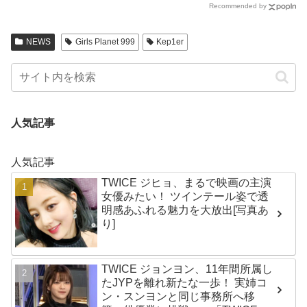
Recommended by
NEWS
Girls Planet 999
Kep1er
人気記事
人気記事
TWICE ジヒョ、まるで映画の主演
女優みたい！ ツインテール姿で透
明感あふれる魅力を大放出[写真あ
り]
TWICE ジョンヨン、11年間所属し
たJYPを離れ新たな一歩！ 実姉コ
ン・スンヨンと同じ事務所へ移