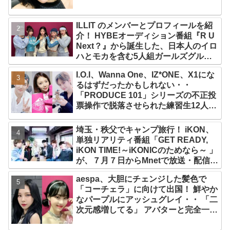
ILLIT のメンバーとプロフィールを紹
介！ HYBEオーディション番組『R U
Next？』から誕生した、日本人のイロ
ハとモカを含む5人組ガールズグルー
プ！ デビュー曲「Magnetic」がいき
I.O.I、Wanna One、IZ*ONE、X1にな
なりの大ヒット
るはずだったかもしれない・・
「PRODUCE 101」シリーズの不正投
票操作で脱落させられた練習生12人の
氏名が公表
埼玉・秩父でキャンプ旅行！ iKON、
単独リアリティ番組「GET READY,
iKON TIME!～iKONICのためなら～ 」
が、７月７日からMnetで放送・配信ス
タート
aespa、大胆にチェンジした髪色で
「コーチェラ」に向けて出国！ 鮮やか
なパープルにアッシュグレイ・・ 「二
次元感増してる」 アバターと完全一致
のその姿に悶絶