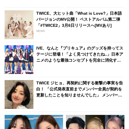
な人」・・ 正直すぎる回答に爆
しさを放つシュガにファンの視
笑
線くぎづけ [画像あり]
TWICE、大ヒット曲「What is Love?」日本語
バージョンのMV公開！ ベストアルバム第二弾
「#TWICE2」3月6日リリースへ[MVあり]
NEWS
IVE、なんと『プリキュア』のグッズを持ってス
テージに登場！「よく見つけてきたね..」日本ア
ニメのような最強コンセプトを完全に消化する
彼女たちにメロメロ
TWICE ジヒョ、再契約に関する衝撃の事実を告
白！ 「公式発表直前までメンバー全員が契約を
更新したことを知りませんでした」 メンバーそ
れぞれが出した答えにファン感動