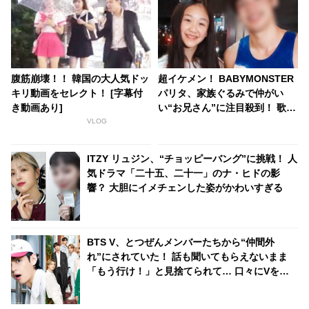
腹筋崩壊！！ 韓国の大人気ドッ
超イケメン！ BABYMONSTER
キリ動画をセレクト！ [字幕付
パリタ、家族ぐるみで仲がい
き動画あり]
い“お兄さん”に注目殺到！ 歌
手、俳優として活躍するその人
VLOG
物とは？
ITZY リュジン、“チョッピーバング”に挑戦！ 人
気ドラマ「二十五、二十一」のナ・ヒドの影
響？ 大胆にイメチェンした姿がかわいすぎる
BTS V、とつぜんメンバーたちから“仲間外
れ”にされていた！ 話も聞いてもらえないまま
「もう行け！」と見捨てられて… 口々にVをバ
カにしてからかうメンバーたちの団結力＆Vのリ
アクションに爆笑