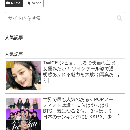
NEWS
aespa
人気記事
人気記事
TWICE ジヒョ、まるで映画の主演
女優みたい！ ツインテール姿で透
明感あふれる魅力を大放出[写真あ
り]
世界で最も人気のあるK-POPアー
ティストは誰？ １位はやっぱり
BTS、気になる２位、３位は…？
日本のランキングにはKARA、少女
時代もランクイン！ 各国の個性あ
ふれるデータに注目殺到