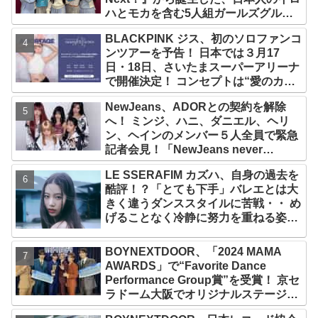
ハとモカを含む5人組ガールズグルー
プ！ デビュー曲「Magnetic」がいき
BLACKPINK ジス、初のソロファンコ
なりの大ヒット
ンツアーを予告！ 日本では３月17
日・18日、さいたまスーパーアリーナ
で開催決定！ コンセプトは“愛のカケ
ラ”！？ 14日には新アルバム
NewJeans、ADORとの契約を解除
『AMORTAGE』もリリース
へ！ ミンジ、ハニ、ダニエル、ヘリ
ン、ヘインのメンバー５人全員で緊急
記者会見！「NewJeans never
dies!」と微笑みの宣言！ ADOR側、
LE SSERAFIM カズハ、自身の過去を
2029年まで契約有効と主張
酷評！？「とても下手」バレエとは大
きく違うダンススタイルに苦戦・・ め
げることなく冷静に努力を重ねる姿に
称賛の声続々
BOYNEXTDOOR、「2024 MAMA
AWARDS」で“Favorite Dance
Performance Group賞”を受賞！ 京セ
ラドーム大阪でオリジナルステージパ
フォーマンス披露！ 卒業パーティーを