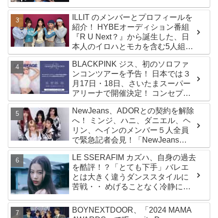
ILLIT のメンバーとプロフィールを
紹介！ HYBEオーディション番組
『R U Next？』から誕生した、日
本人のイロハとモカを含む5人組ガ
ールズグループ！ デビュー曲
BLACKPINK ジス、初のソロファ
「Magnetic」がいきなりの大ヒッ
ンコンツアーを予告！ 日本では３
ト
月17日・18日、さいたまスーパー
アリーナで開催決定！ コンセプト
は“愛のカケラ”！？ 14日には新ア
NewJeans、ADORとの契約を解除
ルバム『AMORTAGE』もリリース
へ！ ミンジ、ハニ、ダニエル、ヘ
リン、ヘインのメンバー５人全員
で緊急記者会見！「NewJeans
never dies!」と微笑みの宣言！
LE SSERAFIM カズハ、自身の過去
ADOR側、2029年まで契約有効と
を酷評！？「とても下手」バレエ
主張
とは大きく違うダンススタイルに
苦戦・・ めげることなく冷静に努
力を重ねる姿に称賛の声続々
BOYNEXTDOOR、「2024 MAMA