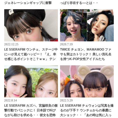
ジェネレーションギャップに衝撃
っぱり存在する○○とは・・
「これを知らないなんてありえます
か？」彼女の若さを実感させられる
発言に驚き
2022.12.25
2020.7.19
LE SSERAFIM ウンチェ、ステージ中
TWICE チェヨン、MAMAMOO ファ
に○○が見えて超ハッピー！ 「え、幸
サも実はカトリック！ 美しい洗礼名
せ感じるポイントそこ？ｗｗ」 テン
を持つK-POP女性アイドルたち
ション爆上げした意外なモノの正体
とは？ 無邪気で愛らしい発言にほっ
こり
2022.8.14
2022.5.29
LE SSERAFIM カズハ、宮脇咲良の衝
LE SSERAFIM チェウォンは写真を撮
撃行動でパニックに！ 日本語で叫び
るのが下手？ ウンチェからの暴露に
ながら助けを求める・・ 彼女を恐怖
大ショック・・ 「あの時は気に入っ