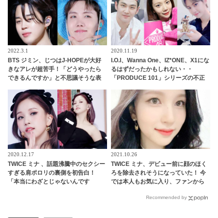
たちの絆にほっこり
2022.3.1
2020.11.19
BTS ジミン、じつはJ-HOPEが大好
I.O.I、Wanna One、IZ*ONE、X1にな
きなアレが超苦手！「どうやったら
るはずだったかもしれない・・
できるんですか」と不思議そうな表
「PRODUCE 101」シリーズの不正
情・・ 20代とは思えない流行に無頓
投票操作で脱落させられた練習生12
着なジミンの素朴な疑問にファン大
人の氏名が公表
爆笑
2020.12.17
2021.10.26
TWICE ミナ 、話題沸騰中のセクシー
TWICE ミナ、デビュー前に顔のほく
すぎる肩ポロリの裏側を初告白！
ろを除去されそうになっていた！ 今
「本当にわざとじゃないんです
では本人もお気に入り、ファンから
（笑）」・・ファンも気になるその
も愛されるチャームポイントに
Recommended by
真相とは？