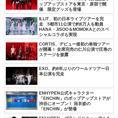
ップアップストアを東京・原宿で開
催 限定グッズも登場
ILLIT、初の日本ライブツアーを完
走 5都市11公演で約6万人を動員
HANA・JISOO＆MOMOKAとのスペ
シャルコラボも実現
CORTIS、デビュー後初の単独ツアー
が開幕！ 全席完売の仁川公演で圧巻の
ステージを披露
EXO、約6年ぶりのワールドツアー日
本公演を完走
ENHYPEN公式キャラクター
「ENCHIN」のポップアップストアが
渋谷にオープン！ 浴衣姿の
「ENCHIN」が登場