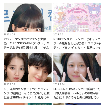
のどん底に突き落としたまさかのハ
てるって言ってたのに」
プニングとは？
2023.1.26
2022.6.21
パフォーマンス中にファンが大激
NCT×サンリオ、メンバーとキャラク
怒！？ LE SSERAFIM ウンチェ、ス
ターの組み合わせが公開！ ユウタ×キ
テージ上でなぜか怒られる！「そん
ティ、ドヨン×クロミ・・ 見事にマッ
なことしちゃだめ！！」大声で叫ば
チしたキャラがかわいすぎる
れた彼女の心境とは？
2022.8.26
2022.9.24
IU、自身のコンサートのチケッティ
LE SSERAFIMのメンバー候補だった
ングに初挑戦！ そこに”登場“した救
日本人練習生「ハルカ」の存在が明
世主はSHINee テミン！？ 絶対にチ
らかに！ サクラらと共に練習してい
ケットが取れると話題のご利益バツ
たものの突然グループから除外・・