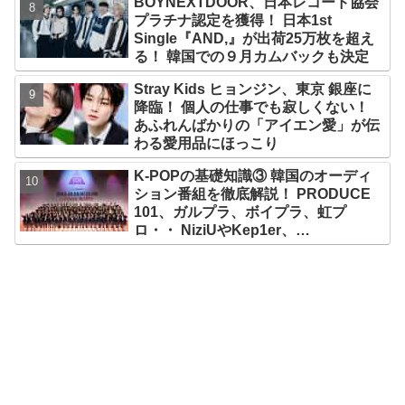
BOYNEXTDOOR、日本レコード協会
コンセプトにスーツで魅了【動画あ
プラチナ認定を獲得！ 日本1st
り】
Single『AND,』が出荷25万枚を超え
る！ 韓国での９月カムバックも決定
Stray Kids ヒョンジン、東京 銀座に
降臨！ 個人の仕事でも寂しくない！
あふれんばかりの「アイエン愛」が伝
わる愛用品にほっこり
K-POPの基礎知識③ 韓国のオーディ
ション番組を徹底解説！ PRODUCE
101、ガルプラ、ボイプラ、虹プ
ロ・・ NiziUやKep1er、
ZEROBASEONEら人気グループが
続々と誕生！ JO1やINI、ME:Iを生ん
だ日プまで一挙紹介