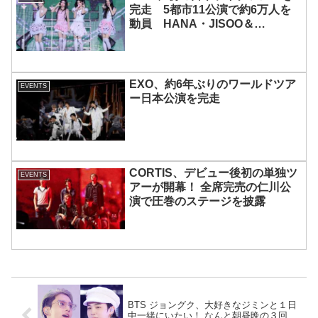
完走 5都市11公演で約6万人を
動員 HANA・JISOO＆
MOMOKAとのスペシャルコラボ
も実現
EXO、約6年ぶりのワールドツア
EVENTS
ー日本公演を完走
CORTIS、デビュー後初の単独ツ
EVENTS
アーが開幕！ 全席完売の仁川公
演で圧巻のステージを披露
BTS ジョングク、大好きなジミンと１日
中一緒にいたい！ なんと朝昼晩の３回、