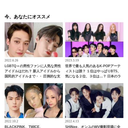
今、あなたにオススメ
2022.6.26
2023.3.19
LGBTQ＋の男性ファンに人気な男性
世界で最も人気のあるK-POPアーテ
アイドルはだれ？ 新人アイドルから
ィストは誰？ １位はやっぱりBTS、
国民的アイドルまで・・ 圧倒的な支
気になる２位、３位は…？ 日本のラ
持を集める７人とは
ンキングにはKARA、少女時代もラ
ンクイン！ 各国の個性あふれるデー
タに注目殺到
2022.10.2
2022.4.13
BLACKPINK、TWICE、
SHINee、オンユのMV撮影現場に全