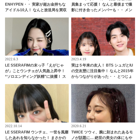
ENHYPEN・・ 実家が超お金持ちな
員集まって応援！ なんと最後まで撮
アイドル10人！ なんと放送局を買収
影に付き合ったメンバーも・・ メン
できるほどの財力！ 桁違いな裕福さ
バーの絆の深さがわかる愛情深い応
にびっくり
援に感激
2022.6.3
2023.4.19
LE SSERAFIMの末っ子「えがじゃ
実は５年来の友人！ BTS シュガとIU
が」ことウンチェが人気急上昇中！
の交友歴に注目集中！ なんと2015年
“ソロエンディング妖精”に抜擢！ ス
からつながりがあった・・ とつじょ
マイルポテトのようなあどけない純
明かされた２人の関係性にびっくり
粋な笑顔とかわいすぎる愛嬌にメン
＆ リラックスした様子で話す彼らの
バーも悶絶
姿にほっこり
2022.10.14
2020.6.21
LE SSERAFIM ウンチェ、一世を風靡
TWICE ツウィ、腕に刻まれたあるモ
したあれを知らなかった！ まさかの
ノが話題に… 絶世の美女の体にもや