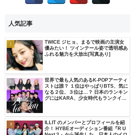
人気記事
TWICE ジヒョ、まるで映画の主演女
優みたい！ ツインテール姿で透明感あ
ふれる魅力を大放出[写真あり]
世界で最も人気のあるK-POPアーティ
ストは誰？ １位はやっぱりBTS、気に
なる２位、３位は…？ 日本のランキン
グにはKARA、少女時代もランクイ
ン！ 各国の個性あふれるデータに注目
殺到
ILLIT のメンバーとプロフィールを紹
介！ HYBEオーディション番組『R U
Next？』から誕生した、日本人のイロ