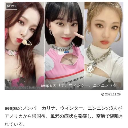
NEWS
aespa カリナ、ウィンター、ニンニン（右）
2021.11.29
aespa
のメンバー
カリナ、ウィンター、ニンニン
の3人が
アメリカから帰国後、
風邪の症状を発症し、空港で隔離
さ
れている。