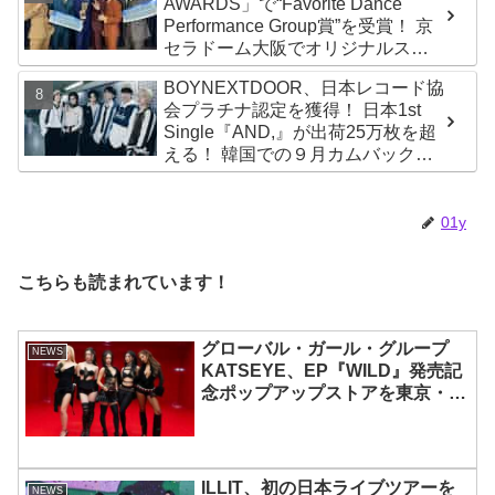
AWARDS」で“Favorite Dance
Performance Group賞”を受賞！ 京
セラドーム大阪でオリジナルステ
ージパフォーマンス披露！ 卒業パ
BOYNEXTDOOR、日本レコード協
ーティーをコンセプトにスーツで
会プラチナ認定を獲得！ 日本1st
魅了【動画あり】
Single『AND,』が出荷25万枚を超
える！ 韓国での９月カムバックも
決定
01y
こちらも読まれています！
グローバル・ガール・グループ
NEWS
KATSEYE、EP『WILD』発売記
念ポップアップストアを東京・原
宿で開催 限定グッズも登場
ILLIT、初の日本ライブツアーを
NEWS