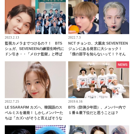
グンな呪文「３テミン」とは
練習生を待ち受ける残酷な運命に衝
撃
2023.2.13
2022.7.3
監視カメラまでつけるの？！ BTS
NCT チョンロ、大親友 SEVENTEEN
シュガ、SEVENEENの練習生時代に
ジュンにある発言に大ショック！
ドン引き・・「メロナ監獄」と呼ば
「僕の苗字を知らないって！？そん
れるプレディスの教育方法が過酷す
なことある？」 ファンに必死に訴え
ぎる
る姿がかわいすぎる
NEWS
2022.7.25
2019.6.16
LE SSARAFIM カズハ、韓国語のス
BTS（防弾少年団）、メンバー内で
ペルミスを連発！ しかしメンバーた
１番＆最下位だと思うことは？
ちは「カズハがそうと言えばそうな
んです！」と全肯定！ 外国語に果敢
に挑む彼女とそれを支えるメンバー