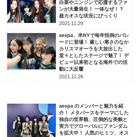
白菜やニンジンで応援するファ
ンが大量発生！ 一体なぜ！？
超カオスな状況にびっくり
2021.11.29
aespa、米NYで毎年恒例のパレ
ードに登場！ 厳しい寒さのなか
カリスマオーラを大放出した
堂々としたステージで魅了！ デ
ビュー以来初となる海外での活
動に大反響
2021.11.26
aespa のメンバーと魅力を紹
介！ メタバースをテーマにした
独自の世界観、圧倒的な美貌と
実力でグローバルにファンダム
を拡大中！ 人気のヒミツ、オス