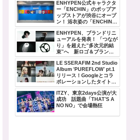
ENHYPEN公式キャラクタ
ー「ENCHIN」のポップア
ップストアが渋谷にオープ
ン！ 浴衣姿の「ENCHIN」
が登場
ENHYPEN、ブランドリニ
ューアルを発表！ 「つなが
り」を超えた“多次元的結
束”へ 新ロゴ＆ブランド
フィルム公開
LE SSERAFIM 2nd Studio
Album ‘PUREFLOW’ pt.1
リリース！Googleとコラ
ボレーションしたタイトル
曲「BOOMPALA」MVも公
ITZY、東京2days公演が大
開
成功 話題曲「THAT’S A
NO NO」で会場熱狂