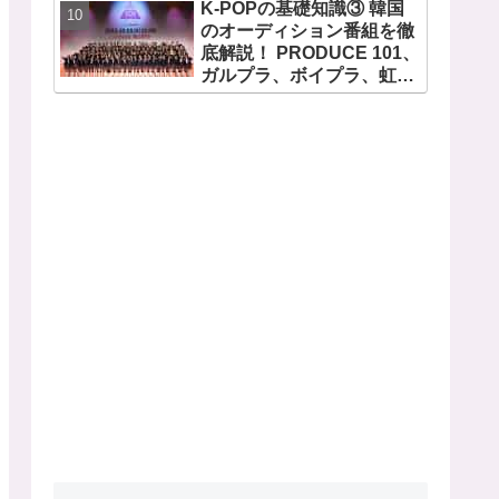
K-POPの基礎知識③ 韓国
のオーディション番組を徹
底解説！ PRODUCE 101、
ガルプラ、ボイプラ、虹プ
ロ・・ NiziUやKep1er、
ZEROBASEONEら人気グ
ループが続々と誕生！ JO1
やINI、ME:Iを生んだ日プま
で一挙紹介