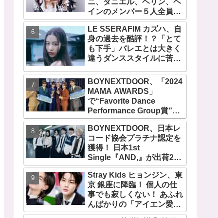
ニ、ダニエル、ヘリン、ヘ
『AMORTAGE』もリリー
インのメンバー５人全員で
ス
緊急記者会見！
LE SSERAFIM カズハ、自
「NewJeans never
身の過去を酷評！？「とて
dies!」と微笑みの宣言！
も下手」バレエとは大きく
ADOR側、2029年まで契約
違うダンススタイルに苦
有効と主張
戦・・ めげることなく冷静
に努力を重ねる姿に称賛の
BOYNEXTDOOR、「2024
声続々
MAMA AWARDS」
で“Favorite Dance
Performance Group賞”を
受賞！ 京セラドーム大阪で
BOYNEXTDOOR、日本レ
オリジナルステージパフォ
コード協会プラチナ認定を
ーマンス披露！ 卒業パーテ
獲得！ 日本1st
ィーをコンセプトにスーツ
Single『AND,』が出荷25
で魅了【動画あり】
万枚を超える！ 韓国での９
Stray Kids ヒョンジン、東
月カムバックも決定
京 銀座に降臨！ 個人の仕
事でも寂しくない！ あふれ
んばかりの「アイエン愛」
が伝わる愛用品にほっこり