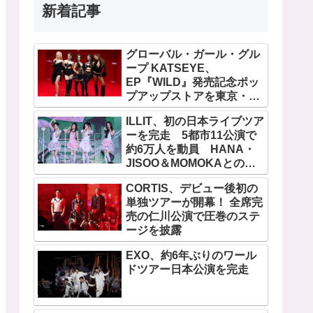
新着記事
グローバル・ガール・グル
ープ KATSEYE、
EP『WILD』発売記念ポッ
プアップストアを東京・原
宿で開催 限定グッズも登
ILLIT、初の日本ライブツア
場
ーを完走 5都市11公演で
約6万人を動員 HANA・
JISOO＆MOMOKAとのス
ペシャルコラボも実現
CORTIS、デビュー後初の
単独ツアーが開幕！ 全席完
売の仁川公演で圧巻のステ
ージを披露
EXO、約6年ぶりのワール
ドツアー日本公演を完走