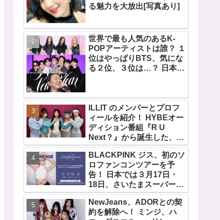
る魅力を大放出[写真あり]
世界で最も人気のあるK-
POPアーティストは誰？ １
位はやっぱりBTS、気にな
る２位、３位は…？ 日本の
ランキングにはKARA、少
女時代もランクイン！ 各国
の個性あふれるデータに注
目殺到
ILLIT のメンバーとプロフ
ィールを紹介！ HYBEオー
ディション番組『R U
Next？』から誕生した、日
本人のイロハとモカを含む
BLACKPINK ジス、初のソ
5人組ガールズグループ！
ロファンコンツアーを予
デビュー曲「Magnetic」が
告！ 日本では３月17日・
いきなりの大ヒット
18日、さいたまスーパーア
リーナで開催決定！ コンセ
NewJeans、ADORとの契
プトは“愛のカケラ”！？ 14
約を解除へ！ ミンジ、ハ
日には新アルバム