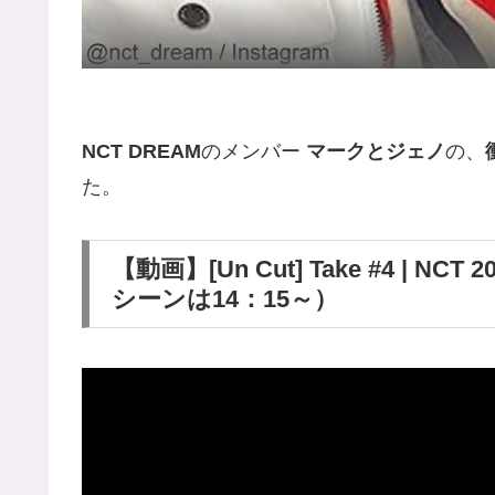
NCT DREAM
のメンバー
マークとジェノ
の、
た。
【動画】[Un Cut] Take #4 | NCT 2
シーンは14：15～）