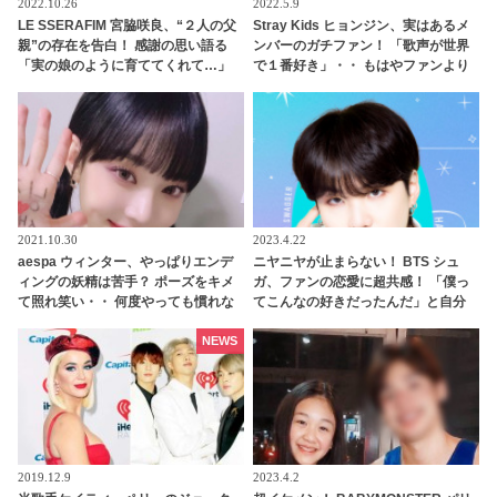
2022.10.26
2022.5.9
LE SSERAFIM 宮脇咲良、“２人の父
Stray Kids ヒョンジン、実はあるメ
親”の存在を告白！ 感謝の思い語る
ンバーのガチファン！ 「歌声が世界
「実の娘のように育ててくれて…」
で１番好き」・・ もはやファンより
「幸せな人生を送ってきた」センシ
もファンといえるほど、ドハマりし
ティブな話題にも臆せず堂々とした
ていることが明らかに
姿を見せる彼女に称賛の声
2021.10.30
2023.4.22
aespa ウィンター、やっぱりエンデ
ニヤニヤが止まらない！ BTS シュ
ィングの妖精は苦手？ ポーズをキメ
ガ、ファンの恋愛に超共感！ 「僕っ
て照れ笑い・・ 何度やっても慣れな
てこんなの好きだったんだ」と自分
い姿がかわいすぎる[動画]
でもビックリ…ARMYの恋愛事情に
ワクワクする様子がかわいすぎる
NEWS
2019.12.9
2023.4.2