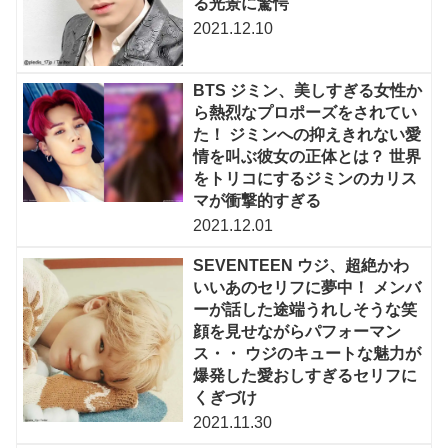
る光景に驚愕
2021.12.10
BTS ジミン、美しすぎる女性か
ら熱烈なプロポーズをされてい
た！ ジミンへの抑えきれない愛
情を叫ぶ彼女の正体とは？ 世界
をトリコにするジミンのカリス
マが衝撃的すぎる
2021.12.01
SEVENTEEN ウジ、超絶かわ
いいあのセリフに夢中！ メンバ
ーが話した途端うれしそうな笑
顔を見せながらパフォーマン
ス・・ ウジのキュートな魅力が
爆発した愛おしすぎるセリフに
くぎづけ
2021.11.30