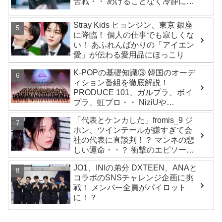
苦戦・・ めげることなく冷静に努
力を重ねる姿に称賛の声続々
Stray Kids ヒョンジン、東京 銀座
に降臨！ 個人の仕事でも寂しくな
い！ あふれんばかりの「アイエン
愛」が伝わる愛用品にほっこり
K-POPの基礎知識③ 韓国のオーデ
ィション番組を徹底解説！
PRODUCE 101、ガルプラ、ボイ
プラ、虹プロ・・ NiziUや
Kep1er、ZEROBASEONEら人気
「代表とケンカした」fromis_9 ジ
グループが続々と誕生！ JO1や
ホン、ツインテールが嫌すぎて会
INI、ME:Iを生んだ日プまで一挙紹
社の代表に直談判！？ マンネの悲
介
しい運命・・？ 衝撃のエピソード
に爆笑
JO1、INIの弟分 DXTEEN、ANAと
コラボのSNSチャレンジ企画に挑
戦！ メンバー全員がパイロット
に！？