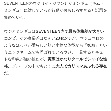
SEVENTEENのウジ（イ・ジフン）がミンギュ（キム・
ミンギュ）に対してとった行動がおもしろすぎると話題を
集めている。
ウジとミンギュは
SEVENTEEN内で最も体格差が大きい
コンビ
。その身長差はなんと
23センチ
だ。マシュマロの
ようなほっぺが愛らしい顔と小柄な体型から「妖精」とい
うニックネームでも呼ばれているウジ。一見するとキュー
トな印象が強い彼だが、
実際はかなりクールでシャイな性
格。
グループの中でもとくに
大人でカリスマあふれる存在
だ。