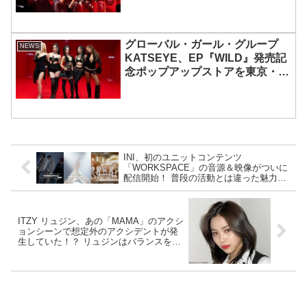
グローバル・ガール・グループ
NEWS
KATSEYE、EP『WILD』発売記
念ポップアップストアを東京・原
宿で開催 限定グッズも登場
INI、初のユニットコンテンツ
「WORKSPACE」の音源＆映像がついに
配信開始！ 普段の活動とは違った魅力を
楽しめる作品に
ITZY リュジン、あの「MAMA」のアクシ
ョンシーンで想定外のアクシデントが発
生していた！？ リュジンはバランスを崩
し転倒、スタントマンは階段から転げ落
ちる・・ カラダをはった危険すぎる演出
にファンからは心配の声も