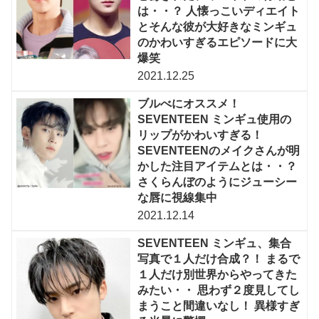
は・・？ 人懐っこいディエイト
とそんな彼が大好きなミンギュ
のかわいすぎるエピソードに大
爆笑
2021.12.25
ブルべにオススメ！
SEVENTEEN ミンギュ使用の
リップがかわいすぎる！
SEVENTEENのメイクさんが明
かした注目アイテムとは・・？
さくらんぼのようにジューシー
な唇に視線集中
2021.12.14
SEVENTEEN ミンギュ、集合
写真で１人だけ合成？！ まるで
１人だけ別世界からやってきた
みたい・・ 思わず２度見してし
まうこと間違いなし！ 異様すぎ