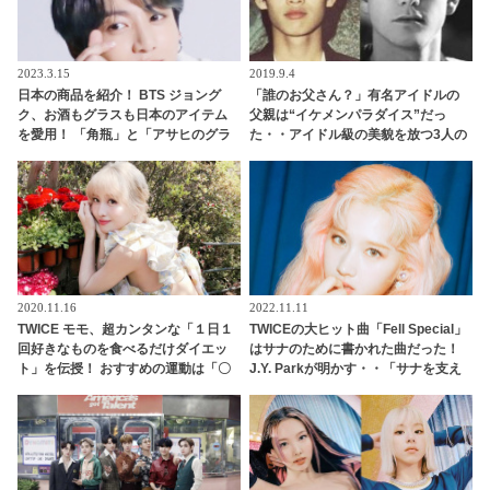
2023.3.15
2019.9.4
日本の商品を紹介！ BTS ジョング
「誰のお父さん？」有名アイドルの
ク、お酒もグラスも日本のアイテム
父親は“イケメンパラダイス”だっ
を愛用！ 「角瓶」と「アサヒのグラ
た・・アイドル級の美貌を放つ3人の
ス」まで… 今すぐCMに出演できると
アイドルの父親とは？
ファン大喜び
2020.11.16
2022.11.11
TWICE モモ、超カンタンな「１日１
TWICEの大ヒット曲「Fell Special」
回好きなものを食べるだけダイエッ
はサナのために書かれた曲だった！
ト」を伝授！ おすすめの運動は「〇
J.Y. Parkが明かす・・「サナを支え
〇ヨガ」
るメンバーの姿に胸が熱くなった」
彼女たちの友情に敬意を表す