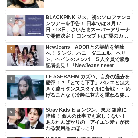
BLACKPINK ジス、初のソロファンコ
ンツアーを予告！ 日本では３月17
日・18日、さいたまスーパーアリーナ
で開催決定！ コンセプトは“愛のカケ
ラ”！？ 14日には新アルバム
NewJeans、ADORとの契約を解除
『AMORTAGE』もリリース
へ！ ミンジ、ハニ、ダニエル、ヘリ
ン、ヘインのメンバー５人全員で緊急
記者会見！「NewJeans never
dies!」と微笑みの宣言！ ADOR側、
LE SSERAFIM カズハ、自身の過去を
2029年まで契約有効と主張
酷評！？「とても下手」バレエとは大
きく違うダンススタイルに苦戦・・ め
げることなく冷静に努力を重ねる姿に
称賛の声続々
Stray Kids ヒョンジン、東京 銀座に
降臨！ 個人の仕事でも寂しくない！
あふれんばかりの「アイエン愛」が伝
わる愛用品にほっこり