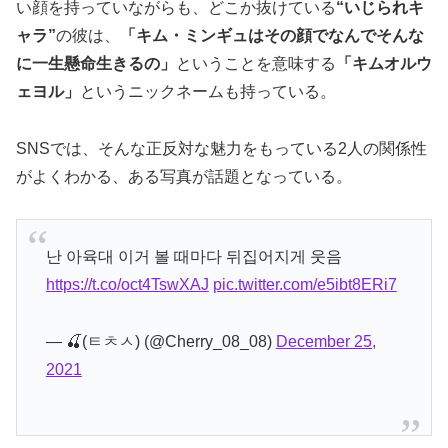
い顔を持っていながらも、どこか抜けている
“いじられキ
ャラ”
の彼は、
「キム・ミンギュはその顔でなんでそんな
に一生懸命生きるの」
ということを意味する
「キムオルウ
ェヨル」
というニックネームも持っている。
SNSでは、そんな正反対な魅力をもっている2人の関係性
がよくわかる、ある写真が話題となっている。
난 아육대 이거 볼 때마다 뒤집어지게 웃음
https://t.co/oct4TswXAJ
pic.twitter.com/e5ibt8ERi7
— 🍒(ㅌㅊㅅ) (@Cherry_08_08)
December 25,
2021