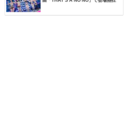
曲「THAT’S A NO NO」で会場熱狂