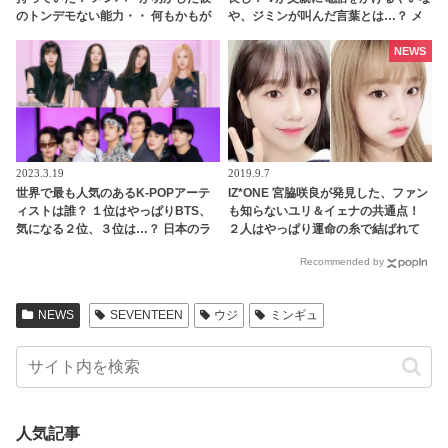
のトンデモない能力・・ 何もかもが
や、ジミンが叫んだ言葉とは…？ メ
完ぺきなVの「本性」にくぎづけ
ンバーの家族たちをメロメロにした
ジミンの愛くるしいキャラクターに
NEWS
ほっこり
2023.3.19
2019.9.7
世界で最も人気のあるK-POPアーテ
IZ*ONE 宮脇咲良が発見した、ファン
ィストは誰？ １位はやっぱりBTS、
も知らないユリ＆イェナの共通点！
気になる２位、３位は…？ 日本のラ
２人はやっぱり運命の糸で結ばれて
ンキングにはKARA、少女時代もラ
いる・・！？
Recommended by
ンクイン！ 各国の個性あふれるデー
タに注目殺到
NEWS
SEVENTEEN
ウジ
ミンギュ
人気記事