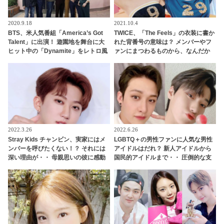
2020.9.18
2021.10.4
BTS、米人気番組「America’s Got
TWICE、「The Feels」の衣装に書か
Talent」に出演！ 遊園地を舞台に大
れた背番号の意味は？ メンバーやフ
ヒット中の「Dynamite」をレトロ風
ァンにまつわるものから、なんだか
衣装で華麗にパフォーマンス[動画]
テキトー（？）なものまで・・ 気に
なるその意味とは？
2022.3.26
2022.6.26
Stray Kids チャンビン、実家にはメ
LGBTQ＋の男性ファンに人気な男性
ンバーを呼びたくない！？ それには
アイドルはだれ？ 新人アイドルから
深い理由が・・ 母親思いの彼に感動
国民的アイドルまで・・ 圧倒的な支
持を集める７人とは