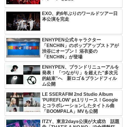
EXO、約6年ぶりのワールドツアー日
本公演を完走
ENHYPEN公式キャラクター
「ENCHIN」のポップアップストアが
渋谷にオープン！ 浴衣姿の
「ENCHIN」が登場
ENHYPEN、ブランドリニューアルを
発表！ 「つながり」を超えた“多次元
的結束”へ 新ロゴ＆ブランドフィル
ム公開
LE SSERAFIM 2nd Studio Album
‘PUREFLOW’ pt.1リリース！Google
とコラボレーションしたタイトル曲
「BOOMPALA」MVも公開
ITZY、東京2days公演が大成功 話題