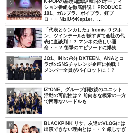
K-POPの基礎知識③ 韓国のオーディ
ション番組を徹底解説！ PRODUCE
101、ガルプラ、ボイプラ、虹プ
ロ・・ NiziUやKep1er、
ZEROBASEONEら人気グループが
「代表とケンカした」fromis_9 ジホ
続々と誕生！ JO1やINI、ME:Iを生ん
ン、ツインテールが嫌すぎて会社の代
だ日プまで一挙紹介
表に直談判！？ マンネの悲しい運
命・・？ 衝撃のエピソードに爆笑
JO1、INIの弟分 DXTEEN、ANAとコ
ラボのSNSチャレンジ企画に挑戦！
メンバー全員がパイロットに！？
IZ*ONE、グループ解散後のユニット
活動の可能性は？ 前向きな模索の一方
で困難なハードルも
BLACKPINK リサ、友達のVLOGには
出演できない理由とは・・？ 厳しすぎ