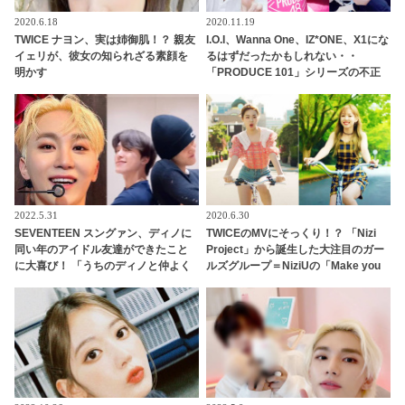
2020.6.18
2020.11.19
TWICE ナヨン、実は姉御肌！？ 親友
I.O.I、Wanna One、IZ*ONE、X1にな
イェリが、彼女の知られざる素顔を
るはずだったかもしれない・・
明かす
「PRODUCE 101」シリーズの不正
投票操作で脱落させられた練習生12
人の氏名が公表
2022.5.31
2020.6.30
SEVENTEEN スングァン、ディノに
TWICEのMVにそっくり！？ 「Nizi
同い年のアイドル友達ができたこと
Project」から誕生した大注目のガー
に大喜び！ 「うちのディノと仲よく
ルズグループ＝NiziUの「Make you
してくれてありがとう」 うれしすぎ
happy」ＭＶはTWICE人気曲を彷彿
て動画を再生しまくり！ ディノの友
とさせるシーンが満載[動画あり]
達とはいったいダレ？