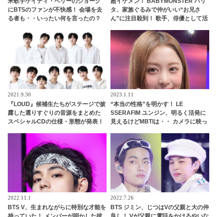
米歌手ケイティ・ペリーのジョーク
超イケメン！ BABYMONSTER パリ
にBTSのファンが不快感！ 会場を去
タ、家族ぐるみで仲がいい“お兄さ
る者も・・いったい何を言ったの？
ん”に注目殺到！ 歌手、俳優として活
躍するその人物とは？
2021.9.30
2023.1.11
『LOUD』候補生たちがステージで披
“本当の性格”を明かす！ LE
露した選りすぐりの音源をまとめた
SSERAFIM ユンジン、明るく活発に
スペシャルCDの仕様・形態が発表！
見えるけどMBTIは・・ カメラに映っ
豪華特典を準備・・ 12月15日（水）
た姿だけじゃわからない、深い心の
にリリースへ
内とは？
2022.11.1
2022.7.26
BTS V、生まれながらに特別な才能を
BTS ジミン、じつはVの父親と大の仲
持っていた！ メンバーが明かした彼
良し！ Vが父親に電話をかけるやいな