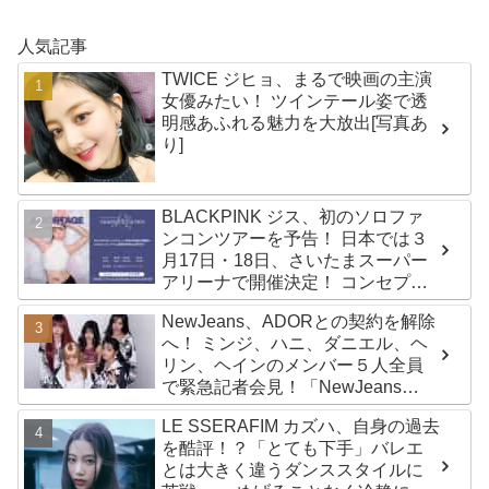
人気記事
TWICE ジヒョ、まるで映画の主演
女優みたい！ ツインテール姿で透
明感あふれる魅力を大放出[写真あ
り]
BLACKPINK ジス、初のソロファ
ンコンツアーを予告！ 日本では３
月17日・18日、さいたまスーパー
アリーナで開催決定！ コンセプト
は“愛のカケラ”！？ 14日には新ア
NewJeans、ADORとの契約を解除
ルバム『AMORTAGE』もリリース
へ！ ミンジ、ハニ、ダニエル、ヘ
リン、ヘインのメンバー５人全員
で緊急記者会見！「NewJeans
never dies!」と微笑みの宣言！
LE SSERAFIM カズハ、自身の過去
ADOR側、2029年まで契約有効と
を酷評！？「とても下手」バレエ
主張
とは大きく違うダンススタイルに