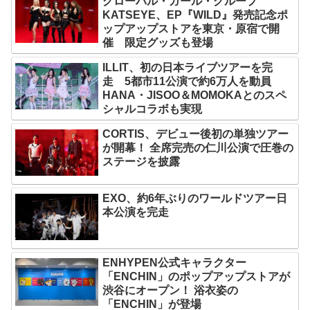
グローバル・ガール・グループ
KATSEYE、EP『WILD』発売記念ポ
ップアップストアを東京・原宿で開
催 限定グッズも登場
ILLIT、初の日本ライブツアーを完
走 5都市11公演で約6万人を動員
HANA・JISOO＆MOMOKAとのスペ
シャルコラボも実現
CORTIS、デビュー後初の単独ツアー
が開幕！ 全席完売の仁川公演で圧巻の
ステージを披露
EXO、約6年ぶりのワールドツアー日
本公演を完走
ENHYPEN公式キャラクター
「ENCHIN」のポップアップストアが
渋谷にオープン！ 浴衣姿の
「ENCHIN」が登場