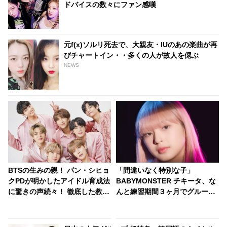
ドバイスの数々にファン感嘆
元f(x)ソルリ死去で、大親友・IUのあの楽曲が再
びチャートイン・・多くの人が故人を偲ぶ
NEWS
BTSの生みの親！ パン・シヒョ
「間違いなく特別な子」
クPDが明かしたアイドル育成法
BABYMONSTER チキータ、な
に驚きの声続々！ 徹底した教育
んと練習期間３ヶ月でグループ
とアーティストファーストの方
に電撃合流していた！
針に拍手喝采
BLACKPINK リサも太鼓判！ 圧
巻の才能でYGエンタの重鎮を唸