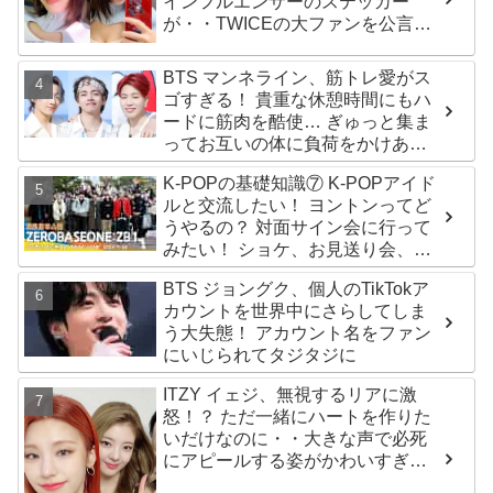
インフルエンサーのステッカー
が・・TWICEの大ファンを公言す
るその人物は大よろこび！ まさに
「成功したファン」だと話題沸騰
BTS マンネライン、筋トレ愛がス
ゴすぎる！ 貴重な休憩時間にもハ
ードに筋肉を酷使… ぎゅっと集ま
ってお互いの体に負荷をかけあう
３人のトレーニング風景がかわい
K-POPの基礎知識⑦ K-POPアイド
すぎるとファンくぎづけ
ルと交流したい！ ヨントンってど
うやるの？ 対面サイン会に行って
みたい！ ショケ、お見送り会、握
手会・・・リリースイベントあれ
BTS ジョングク、個人のTikTokア
これを紹介
カウントを世界中にさらしてしま
う大失態！ アカウント名をファン
にいじられてタジタジに
ITZY イェジ、無視するリアに激
怒！？ ただ一緒にハートを作りた
いだけなのに・・大きな声で必死
にアピールする姿がかわいすぎる
[動画]