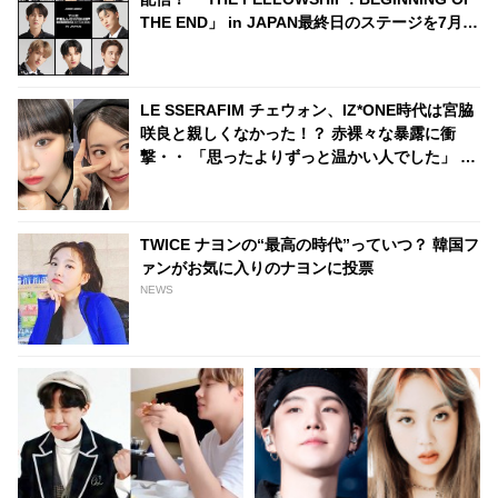
THE END」 in JAPAN最終日のステージを7月18
日生中継
LE SSERAFIM チェウォン、IZ*ONE時代は宮脇
咲良と親しくなかった！？ 赤裸々な暴露に衝
撃・・ 「思ったよりずっと温かい人でした」 再
デビューを経てやっと仲良くなった２人に注目
TWICE ナヨンの“最高の時代”っていつ？ 韓国フ
ァンがお気に入りのナヨンに投票
NEWS