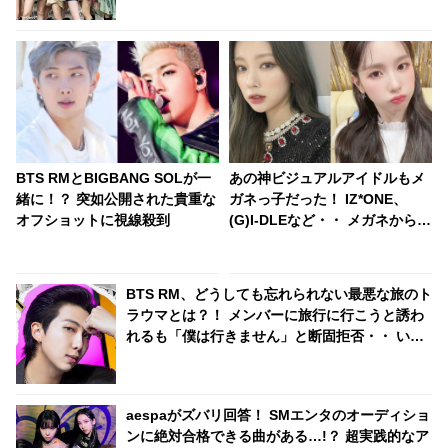
BTS RMとBIGBANG SOLが一
あの神ビジュアルアイドルもメ
緒に！？ 突如公開された貴重な
ガネっ子だった！ IZ*ONE、
オフショットに視線殺到
(G)I-DLEなど・・ メガネからコ
ンタクトに変えて超美しく成長
した女性アイドルたち
BTS RM、どうしても忘れられない最悪な旅のト
ラウマとは？！ メンバーに旅行に行こうと誘わ
れるも「僕は行きません」と断固拒否・・ いっ
たいなぜ？
aespaがズバリ回答！ SMエンタのオーディショ
ンに絶対合格できる曲がある…!？ 超実践的なア