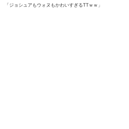
「ジョシュアもウォヌもかわいすぎるTTｗｗ」