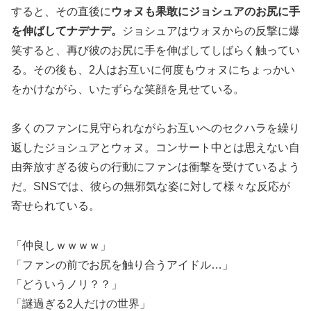
すると、その直後に
ウォヌも果敢にジョシュアのお尻に手
を伸ばしてナデナデ。
ジョシュアはウォヌからの反撃に爆
笑すると、再び彼のお尻に手を伸ばしてしばらく触ってい
る。その後も、2人はお互いに何度もウォヌにちょっかい
をかけながら、いたずらな笑顔を見せている。
多くのファンに見守られながらお互いへのセクハラを繰り
返したジョシュアとウォヌ。コンサート中とは思えない自
由奔放すぎる彼らの行動にファンは衝撃を受けているよう
だ。SNSでは、彼らの無邪気な姿に対して様々な反応が
寄せられている。
「仲良しｗｗｗｗ」
「ファンの前でお尻を触り合うアイドル…」
「どういうノリ？？」
「謎過ぎる2人だけの世界」