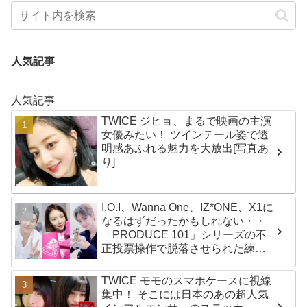
人気記事
人気記事
TWICE ジヒョ、まるで映画の主演
女優みたい！ ツインテール姿で透
明感あふれる魅力を大放出[写真あ
り]
I.O.I、Wanna One、IZ*ONE、X1に
なるはずだったかもしれない・・
「PRODUCE 101」シリーズの不
正投票操作で脱落させられた練習
生12人の氏名が公表
TWICE モモのスマホケースに視線
集中！ そこには日本のあの超人気