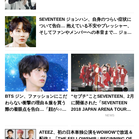
ラインまで生かした完成度の高いパフォーマン
スを実現
SEVENTEEN ジョンハン、自身のつらい症状に
ついて告白… 抱えている不安やプレッシャー、
そしてファンやメンバーへの本音まで… ジョン
ハンが語った素直な思いにファン涙
BTS ジン、ファッションにこだ
“セブチ”ことSEVENTEEN、2月
わらない衝撃の理由＆服を買う
に開催された「SEVENTEEN
際の着眼点を告白…「顔が○○な
2018 JAPAN ARENA TOUR
ので！」「お金を使った感じが
‘SVT’」がWOWOWで放送決定
NEWS
出るから！」 セレブとは思えな
[ライブレポート]
い斬新発言にファンびっくり&
ATEEZ、初の日本単独公演をWOWOWで放送＆
納得
配信！ 「THE FELLOWSHIP : BEGINNING OF