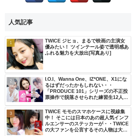
人気記事
TWICE ジヒョ、まるで映画の主演女
優みたい！ ツインテール姿で透明感あ
ふれる魅力を大放出[写真あり]
I.O.I、Wanna One、IZ*ONE、X1にな
るはずだったかもしれない・・
「PRODUCE 101」シリーズの不正投
票操作で脱落させられた練習生12人の
氏名が公表
TWICE モモのスマホケースに視線集
中！ そこには日本のあの超人気インフ
ルエンサーのステッカーが・・TWICE
の大ファンを公言するその人物は大よ
ろこび！ まさに「成功したファン」だ