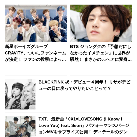
新星ボーイズグループ
BTS ジョングクの「予想だにし
CRAVITY、ついにファンネーム
なかったイメチェン」に世界が
が決定！ ファンの投票によって
騒然！ まさかの○○へアに変身し
決まった名前は・・・[動画]
たビジュアルがどこかヤンチャ
でセクシーすぎる… 落ち着いた
黒髪からガラリと雰囲気を変え
BLACKPINK 祝・デビュー４周年！ リサがデビ
た美貌に驚きを隠せない声殺到
ューの日に戻ってやりたいことって？
TXT、最新曲「0X1=LOVESONG (I Know I
Love You) feat. Seori」パフォーマンスバージ
ョンMVをサプライズ公開！ ディテールのダンス