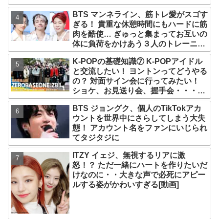
と話題沸騰
BTS マンネライン、筋トレ愛がスゴす
ぎる！ 貴重な休憩時間にもハードに筋
肉を酷使… ぎゅっと集まってお互いの
体に負荷をかけあう３人のトレーニン
グ風景がかわいすぎるとファンくぎづ
K-POPの基礎知識⑦ K-POPアイドル
け
と交流したい！ ヨントンってどうやる
の？ 対面サイン会に行ってみたい！
ショケ、お見送り会、握手会・・・リ
リースイベントあれこれを紹介
BTS ジョングク、個人のTikTokアカ
ウントを世界中にさらしてしまう大失
態！ アカウント名をファンにいじられ
てタジタジに
ITZY イェジ、無視するリアに激
怒！？ ただ一緒にハートを作りたいだ
けなのに・・大きな声で必死にアピー
ルする姿がかわいすぎる[動画]