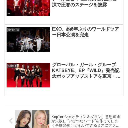
演で圧巻のステージを披露
EXO、約6年ぶりのワールドツア
EVENTS
ー日本公演を完走
グローバル・ガール・グループ
NEWS
KATSEYE、EP『WILD』発売記
念ポップアップストアを東京・原
宿で開催 限定グッズも登場
Kep1er シャオティン＆ダヨン、意思疎通
が失敗し “いびつなハート”を作ってしま
う事故発生！ かわいすぎるミスにファン