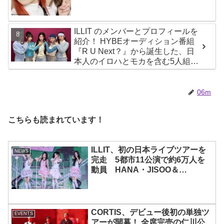
ILLIT のメンバーとプロフィールを
紹介！ HYBEオーディション番組
『R U Next？』から誕生した、日
本人のイロハとモカを含む5人組ガ
ールズグループ！ デビュー曲
「Magnetic」がいきなりの大ヒッ
ト
06m
こちらも読まれています！
ILLIT、初の日本ライブツアーを
NEWS
完走 5都市11公演で約6万人を
動員 HANA・JISOO＆
MOMOKAとのスペシャルコラボ
も実現
CORTIS、デビュー後初の単独ツ
EVENTS
アーが開幕！ 全席完売の仁川公