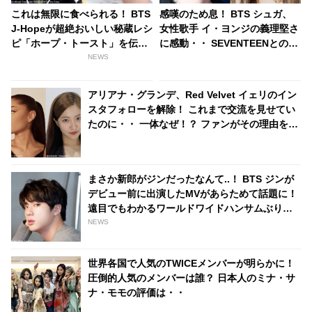
これは無限に食べられる！ BTS
感嘆のため息！ BTS シュガ、
J-Hopeが超絶おいしい秘蔵レシ
女性歌手 イ・ヨンジの義理堅さ
ピ「ホープ・トースト」を伝授
に感動・・ SEVENTEENとのコ
[動画あり]
ラボの裏側に興味津々
NEWS
アリアナ・グランデ、Red Velvet イェリのイン
スタフォローを解除！ これまで交流を見せてい
たのに・・ 一体なぜ！？ ファンがその理由を推
測
まさか新郎がジンだったなんて..！ BTS ジンが
デビュー前に出演したMVがあらためて話題に！
遠目でもわかるワールドワイドハンサムぶりに
驚愕…貴重すぎる映像に感激
NEWS
世界各国で人気のTWICEメンバーが明らかに！
圧倒的人気のメンバーは誰？ 日本人のミナ・サ
ナ・モモの評価は・・