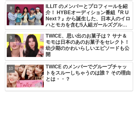
ILLIT のメンバーとプロフィールを紹
介！ HYBEオーディション番組『R U
Next？』から誕生した、日本人のイロ
ハとモカを含む5人組ガールズグルー
プ！ デビュー曲「Magnetic」がいき
TWICE、思い出のお菓子は？ サナ＆
なりの大ヒット
モモは日本のあのお菓子をセレクト！
幼少期のかわいらしいエピソードも公
開
TWICE のメンバーでグループチャッ
トをスルーしちゃうのは誰？ その理由
とは・・？