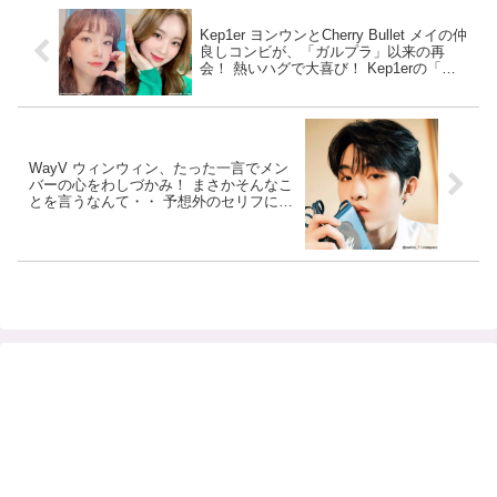
Kep1er ヨンウンとCherry Bullet メイの仲
良しコンビが、「ガルプラ」以来の再
会！ 熱いハグで大喜び！ Kep1erの「WA
DA DA」を一緒に踊る姿が感動的
WayV ウィンウィン、たった一言でメン
バーの心をわしづかみ！ まさかそんなこ
とを言うなんて・・ 予想外のセリフにメ
ンバーは大興奮