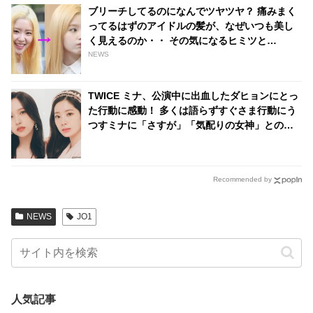
ブリーチしてるのになんでツヤツヤ？ 痛みまく
ってるはずのアイドルの髪が、なぜいつも美し
く見えるのか・・ その気になるヒミツと
は・・？
NEWS
TWICE ミナ、公演中に出血したダヒョンにとっ
た行動に感動！ 多くは語らずすぐさま行動にう
つすミナに「さすが」「気配りの女神」との声
続出
Recommended by
NEWS
JO1
人気記事