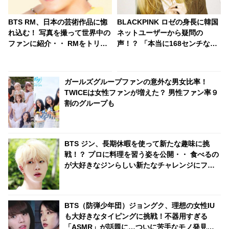
BTS RM、日本の芸術作品に惚
BLACKPINK ロゼの身長に韓国
れ込む！ 写真を撮って世界中の
ネットユーザーから疑問の
ファンに紹介・・ RMをトリコ
声！？ 「本当に168センチな
にした独特なテイストの作品に
の・・？」
くぎづけ
ガールズグループファンの意外な男女比率！
TWICEは女性ファンが増えた？ 男性ファン率９
割のグループも
BTS ジン、長期休暇を使って新たな趣味に挑
戦！？ プロに料理を習う姿を公開・・ 食べるの
が大好きなジンらしい新たなチャレンジにファ
ンくぎづけ
BTS（防弾少年団）ジョングク、理想の女性IU
も大好きなタイピングに挑戦！不器用すぎる
「ASMR」が話題に…ついに苦手なモノ発見？