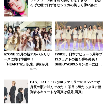
プロデュース曲を聴く姿が切なすぎる・・ おぼ
ろげな瞳で口ずさむシュガの美しく儚い姿にく
ぎづけ
IZ*ONE 11月の新アルバムリリ
TWICE、日本デビュー５周年プ
ースに向け準備中！
ロジェクトの第１弾を発表！
「HEART*IZ」以来、約7か月ぶ
SHIBUYA109シリンダーには日
りのカムバックへ
本デビュー時のビジュアルが出
NEWS
現！ TWICEの直筆メッセージも
到着
BTS、TXT・・BigHitファミリーのメンバーが
身長の順に並んでみた！ 茶目っ気たっぷりに整
列するキュートな写真は必見[写真]