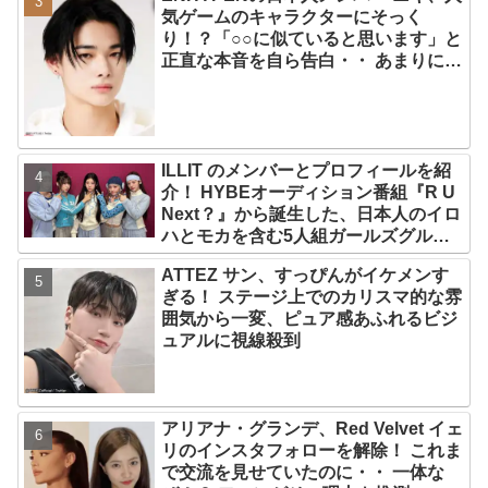
気ゲームのキャラクターにそっく
り！？「○○に似ていると思います」と
正直な本音を自ら告白・・ あまりにも
そっくりな見た目にファン大爆笑「客
観的な視点で自分を見てるねｗｗ」
ILLIT のメンバーとプロフィールを紹
介！ HYBEオーディション番組『R U
Next？』から誕生した、日本人のイロ
ハとモカを含む5人組ガールズグルー
プ！ デビュー曲「Magnetic」がいき
ATTEZ サン、すっぴんがイケメンす
なりの大ヒット
ぎる！ ステージ上でのカリスマ的な雰
囲気から一変、ピュア感あふれるビジ
ュアルに視線殺到
アリアナ・グランデ、Red Velvet イェ
リのインスタフォローを解除！ これま
で交流を見せていたのに・・ 一体な