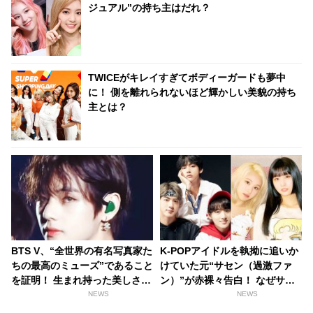
ジュアル”の持ち主はだれ？
TWICEがキレイすぎてボディーガードも夢中
に！ 側を離れられないほど輝かしい美貌の持ち
主とは？
BTS V、“全世界の有名写真家た
K-POPアイドルを執拗に追いか
ちの最高のミューズ”であること
けていた元“サセン（過激ファ
を証明！ 生まれ持った美しさが
ン）”が赤裸々告白！ なぜサセ
生んだ逸話と称賛の声に驚愕
ンになったのか、なぜサセンを
NEWS
NEWS
「外見の良さ“だけ”ではミュー
やめたのか・・