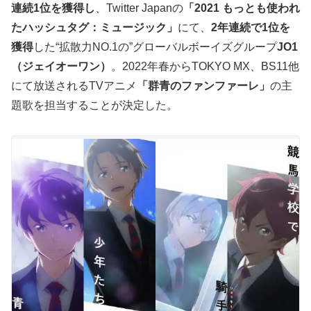
連続1位を獲得し
、Twitter Japanの
「2021 もっとも使われ
たハッシュタグ：ミュージック」
にて、
2年連続で1位を
獲得
した“拡散力NO.1の”グローバルボーイズグループ
JO1
（ジェイオーワン）
。2022年春からTOKYO MX、BS11他
にて放送されるTVアニメ
「群青のファンファーレ」
の主
題歌を担当することが決定した。