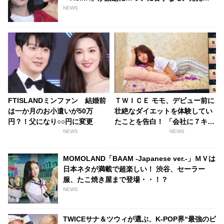
[動画あり]
NEWS
FTISLANDミンファン 結婚前
ＴＷＩＣＥ モモ、デビュー前に
は一か月のお小遣いが50万
壮絶なダイエットを体験してい
円？！父になり○○円に変更
たことを告白！ 「会社に７キロ
やせろって言われて・・」
NEWS
NEWS
MOMOLAND「BAAM -Japanese ver.-」ＭＶは
日本ネタが満載で超楽しい！ 渋谷、セーラー
服、たこ焼き屋まで登場・・！？
NEWS
TWICEサナ＆ツウィが選ぶ、K-POP界“最強のビ