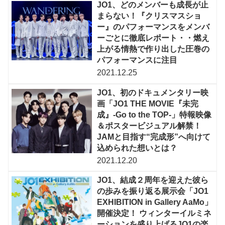
JO1、どのメンバーも成長が止
まらない！『クリスマスショ
ー』のパフォーマンスをメンバ
ーごとに徹底レポート・・燃え
上がる情熱で作り出した圧巻の
パフォーマンスに注目
2021.12.25
JO1、初のドキュメンタリー映
画「JO1 THE MOVIE『未完
成』-Go to the TOP-」特報映像
＆ポスタービジュアル解禁！
JAMと目指す“完成形”へ向けて
込められた想いとは？
2021.12.20
JO1、結成２周年を迎えた彼ら
の歩みを振り返る展示会「JO1
EXHIBITION in Gallery AaMo」
開催決定！ ウィンターイルミネ
ーションを盛り上げるJO1の楽