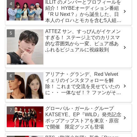
ILLIT のメンバーとプロフィールを
紹介！ HYBEオーディション番組
『R U Next？』から誕生した、日
本人のイロハとモカを含む5人組ガ
ールズグループ！ デビュー曲
ATTEZ サン、すっぴんがイケメン
「Magnetic」がいきなりの大ヒッ
すぎる！ ステージ上でのカリスマ
ト
的な雰囲気から一変、ピュア感あ
ふれるビジュアルに視線殺到
アリアナ・グランデ、Red Velvet
イェリのインスタフォローを解
除！ これまで交流を見せていたの
に・・ 一体なぜ！？ ファンがその
理由を推測
グローバル・ガール・グループ
KATSEYE、EP『WILD』発売記念
ポップアップストアを東京・原宿
で開催 限定グッズも登場