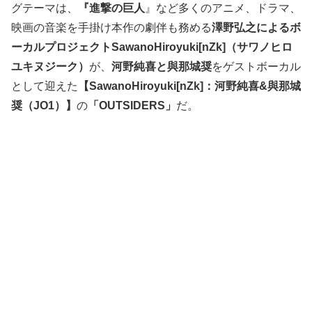
グテーマは、
『進撃の巨人
』など多くのアニメ、ドラマ、
映画の音楽を手掛け本作の劇伴も務める
澤野弘之によるボ
ーカルプロジェクトSawanoHiroyuki[nZk]（サワノヒロ
ユキヌジーク）
が、
河野純喜と與那城奨
をゲストボーカル
として迎えた
【SawanoHiroyuki[nZk]：河野純喜&與那城
奨（JO1）】
の
「OUTSIDERS」
だ。