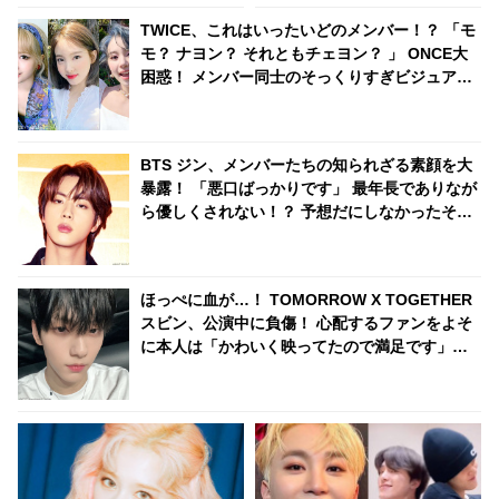
ズになれない」
TWICE、これはいったいどのメンバー！？ 「モ
モ？ ナヨン？ それともチェヨン？ 」 ONCE大
困惑！ メンバー同士のそっくりすぎビジュアル
が話題に
BTS ジン、メンバーたちの知られざる素顔を大
暴露！ 「悪口ばっかりです」 最年長でありなが
ら優しくされない！？ 予想だにしなかったその
エピソード&弟たちをほめずにはいられない彼の
トークにほっこり
ほっぺに血が…！ TOMORROW X TOGETHER
スビン、公演中に負傷！ 心配するファンをよそ
に本人は「かわいく映ってたので満足です」と
笑顔（？）