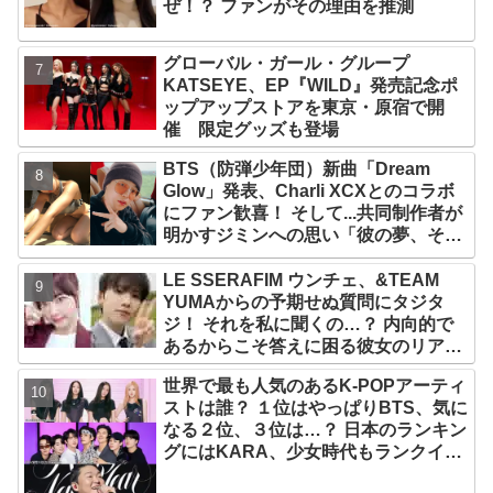
ぜ！？ ファンがその理由を推測
グローバル・ガール・グループ
KATSEYE、EP『WILD』発売記念ポ
ップアップストアを東京・原宿で開
催 限定グッズも登場
BTS（防弾少年団）新曲「Dream
Glow」発表、Charli XCXとのコラボ
にファン歓喜！ そして...共同制作者が
明かすジミンへの思い「彼の夢、そし
て彼の絶望から生まれた歌」
LE SSERAFIM ウンチェ、&TEAM
YUMAからの予期せぬ質問にタジタ
ジ！ それを私に聞くの…？ 内向的で
あるからこそ答えに困る彼女のリアク
ションがかわいすぎる
世界で最も人気のあるK-POPアーティ
ストは誰？ １位はやっぱりBTS、気に
なる２位、３位は…？ 日本のランキン
グにはKARA、少女時代もランクイ
ン！ 各国の個性あふれるデータに注目