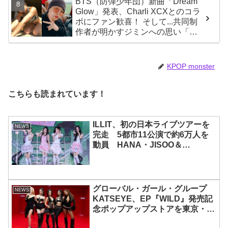
BTS（防弾少年団）新曲「Dream
Glow」発表、Charli XCXとのコラ
ボにファン歓喜！ そして...共同制
作者が明かすジミンへの思い「彼
の夢、そして彼の絶望から生まれ
た歌」
KPOP monster
こちらも読まれています！
ILLIT、初の日本ライブツアーを
NEWS
完走 5都市11公演で約6万人を
動員 HANA・JISOO＆
MOMOKAとのスペシャルコラボ
も実現
グローバル・ガール・グループ
NEWS
KATSEYE、EP『WILD』発売記
念ポップアップストアを東京・原
宿で開催 限定グッズも登場