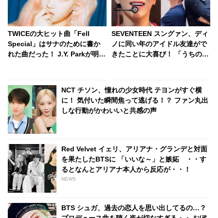
TWICEの大ヒット曲「Fell
SEVENTEEN スングァン、ディ
Special」はサナのために書か
ノに同い年のアイドル友達がで
れた曲だった！ J.Y. Parkが明か
きたことに大喜び！ 「うちのデ
す・・「サナを支えるメンバー
ィノと仲よくしてくれてありが
の姿に胸が熱くなった」彼女た
とう」 うれしすぎて動画を再生
ちの友情に敬意を表す
しまくり！ ディノの友達とはい
NCT チソン、憧れの少女時代 テヨンがすぐ横
ったいダレ？
に！ 気付いた瞬間焦って逃げる！？ ファン丸出
しな行動がかわいいと共感の声
Red Velvet イェリ、アリアナ・グランデと対面
を果たしたBTSに 「いいな～」と嫉妬 ・・す
るとなんとアリアナ本人から反応が・・！
NEWS
BTS シュガ、過去の恋人を思い出してるの…？