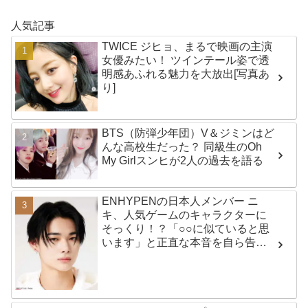
人気記事
TWICE ジヒョ、まるで映画の主演
女優みたい！ ツインテール姿で透
明感あふれる魅力を大放出[写真あ
り]
BTS（防弾少年団）V＆ジミンはど
んな高校生だった？ 同級生のOh
My Girlスンヒが2人の過去を語る
ENHYPENの日本人メンバー ニ
キ、人気ゲームのキャラクターに
そっくり！？「○○に似ていると思
います」と正直な本音を自ら告
白・・ あまりにもそっくりな見た
目にファン大爆笑「客観的な視点
で自分を見てるねｗｗ」