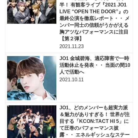
半！ 有観客ライブ『2021 JO1
LIVE “OPEN THE DOOR”』の
最終公演を徹底レポート・・ メ
ンバー同士の信頼がうかがえる
胸アツなパフォーマンスに注目
【第２弾】
2021.11.23
JO1 金城碧海、適応障害で一時
活動休止を発表・・ 当面の間10
人で活動へ
2021.10.11
JO1、どのメンバーも超実力派
＆魅力がありすぎる！ 世界が注
目する「KCON:TACT HI 5」に
て圧巻のパフォーマンス披
露・・ エネルギッシュなステー