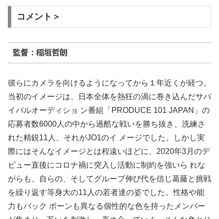
コメント＞
監督：稲垣哲朗
彼らにカメラを向けるようになってから１年近くが経つ。
当初のイメージは、日本全体を熱狂の渦に巻き込んだサバ
イバルオーディショ ン番組「PRODUCE 101 JAPAN」の
応募者数6000人の中から過酷な戦いを勝ち抜き、洗練さ
れた精鋭11人、それがJO1のイ メージでした。しかし実
際にはそんなイメージとは程遠いほどに、2020年3月のデ
ビュー直後にコロナ禍に突入し活動に制約を強いら れな
がらも、自らの、そしてグループ伸び代を信じ葛藤と挑戦
を繰り返す等身大の11人の若者達の姿でした。性格や能
力もバック ボーンも異なる個性的な色を持ったメンバー