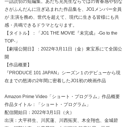
一話読切の短編集。あだち充先生ならではの青春感や切な
さがふんだんに注ぎ込まれた作品集を、JO1メンバー全員
が 主演を務め、世代を超えて、現代に生きる皆様にも共
感・共鳴できるドラマとなります。
【タイトル】：「JO1 THE MOVIE『未完成』-Go to the
TOP-」
【劇場公開日】：2022年3月11日（金）東宝系にて全国公
開
【作品概要】
『PRODUCE 101 JAPAN』シーズン１のデビューから現
在までの怒涛の2年間に密着したJO1初の映画作品
Amazon Prime Video「ショート・プログラム」作品概要
作品タイトル：「ショート・プログラム」
配信開始日：2022年3月1日（火）
出演：大平祥生、川尻蓮、川西拓実、木全翔也、金城碧