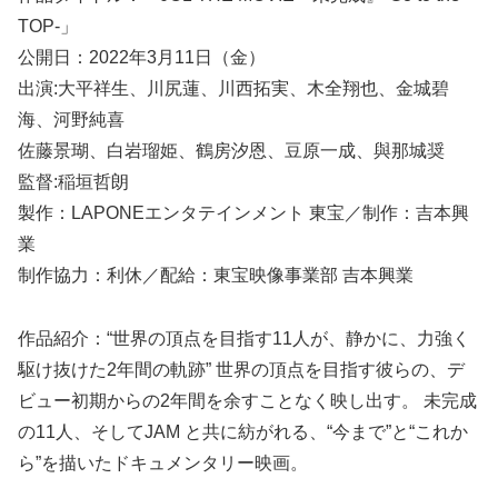
TOP-」
公開日：2022年3月11日（金）
出演:大平祥生、川尻蓮、川西拓実、木全翔也、金城碧
海、河野純喜
佐藤景瑚、白岩瑠姫、鶴房汐恩、豆原一成、與那城奨
監督:稲垣哲朗
製作：LAPONEエンタテインメント 東宝／制作：吉本興
業
制作協力：利休／配給：東宝映像事業部 吉本興業
作品紹介：“世界の頂点を目指す11人が、静かに、力強く
駆け抜けた2年間の軌跡” 世界の頂点を目指す彼らの、デ
ビュー初期からの2年間を余すことなく映し出す。 未完成
の11人、そしてJAM と共に紡がれる、“今まで”と“これか
ら”を描いたドキュメンタリー映画。