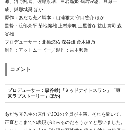
海、河野純喜、佐藤景瑚、白岩瑠姫 鶴房汐恩、豆原一
成、與那城奨 ほか
原作：あだち充／脚本：山浦雅大 守口悠介 ほか
監督：渡部亮平 菊地健雄 上村奈帆 土屋哲彦 益山貴司 森
谷雄
プロデューサー：北橋悠佑 森谷雄 斎木綾乃
制作：アットムービー／製作：吉本興業
コメント
プロデューサー：森谷雄(『ミッドナイトスワン』「東
京ラブストーリー」ほか)
あだち充先生の原作でJO1の全員が主演。それを聞いて、
正直どこまでの表現が出来るのだろうか？と思いました。