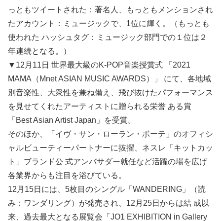
っともツイートされた：著名人、もっともメンションされ
たアカウント：ミュージックで、1位に輝く。（もっとも
使われた ハッシュタグ：ミュージック部門での１位は２
年連続となる。）
▼12月11日 世界最大級のK-POP音楽授賞式 「2021
MAMA（Mnet ASIAN MUSIC AWARDS）」 にて、各地域
別音楽性、大衆性を兼ね備え、飛び抜けたパフォーマンス
を見せてくれたアーティストに贈られる栄誉 ある賞
「Best Asian Artist Japan」を受賞。
そのほか、「イヴ・サン・ローラン・ボーテ」のオフィシ
ャルビューティーパートナーに抜擢、ネスレ「キットカッ
ト」ブランド公 式アンバサダー就任など活躍の場を広げ
各業界からも注目を浴びている。
12月15日には、5枚目のシングル「WANDERING」（読
み：ワンダリング）が発売され、12月25日からは結 成以
来、過去最大となる展覧会「JO1 EXHIBITION in Gallery