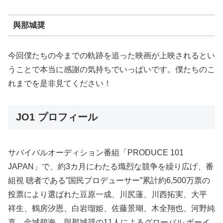
與那城奨
今回僕たちの今までの軌跡を追った映画が上映されるとい
うことで本当に感謝の気持ちでいっぱいです。僕たちのこ
れまでを是非見てください！
JO1 プロフィール
サバイバルオーディション番組「PRODUCE 101
JAPAN」で、約3カ月にわたる熾烈な競争を繰り広げ、番
組視 聴者である”国民プロデューサー”累計約6,500万票の
投票により選ばれた豆原一成、川尻蓮、川西拓実、大平
祥生、鶴房汐恩、白岩瑠姫、佐藤景瑚、木全翔也、河野純
喜、金城碧海、與那城奨の11人によるグローバル ボーイ