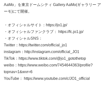
AaMo」を東京ドームシティ Gallery AaMo(ギャラリー ア
ーモ)にて開催。
・オフィシャルサイト：https://jo1.jp/
・オフィシャルファンクラブ： https://fc.jo1.jp/
・オフィシャルSNS：
Twitter：https://twitter.com/official_jo1
instagram：http://instagram.com/official_JO1
TikTok：https://www.tiktok.com/@jo1_gotothetop
weibo：https://www.weibo.com/7454644363/profile?
topnav=1&wvr=6
YouTube： https://www.youtube.com/c/JO1_official