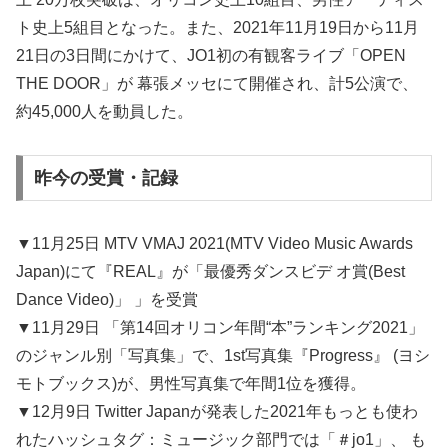
ト史上5組目となった。また、2021年11月19日から11月
21日の3日間にかけて、JO1初の有観客ライブ「OPEN
THE DOOR」が 幕張メッセにて開催され、計5公演で、
約45,000人を動員した。
昨今の受賞・記録
▼11月25日 MTV VMAJ 2021(MTV Video Music Awards
Japan)にて『REAL』が「最優秀ダンスビデ オ賞(Best
Dance Video)」 」を受賞
▼11月29日 「第14回オリコン年間“本”ランキング2021」
のジャンル別「写真集」で、1st写真集『Progress』 (ヨシ
モトブックス)が、男性写真集で年間1位を獲得。
▼12月9日 Twitter Japanが発表した2021年もっとも使わ
れたハッシュタグ：ミュージック部門では「＃jo1」、 も