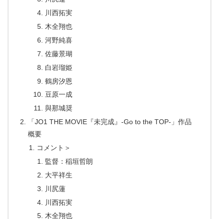
川西拓実
木全翔也
河野純喜
佐藤景瑚
白岩瑠姫
鶴房汐恩
豆原一成
與那城奨
「JO1 THE MOVIE『未完成』-Go to the TOP-」作品
概要
コメント＞
監督：稲垣哲朗
大平祥生
川尻蓮
川西拓実
木全翔也