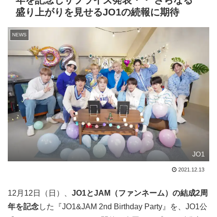
年を記念しサプライズ発表・・ さらなる
盛り上がりを見せるJO1の続報に期待
NEWS
JO1
2021.12.13
12月12日（日）、
JO1とJAM（ファンネーム）の結成2周
年を記念
した『JO1&JAM 2nd Birthday Party』を、JO1公