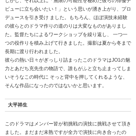
しかし、それ以上に「無限の可能性を秘めた彼らの俳優デ
ビューに立ち会いたい！」という思いが湧き上がり、プロ
デュースを引き受け ました。もちろん、ほぼ演技未経験
の彼らとのドラマ作りの道のりは大変なものがありまし
た。監督たちによるワークショップを繰り返し、 一つ一
つの役作りを積み上げて行きました。撮影は夏から冬まで
長期に渡り行われました。
彼らの熱い日々がぎっしり詰まったこのドラマはJO1の魅
力とあだち充先生の物語で、誰もがふと立ち止まってしま
いそうなこの時代に そっと背中を押してくれるような、
そんな作品になったのではないかと思います。
大平祥生
このドラマはメンバー皆が初挑戦の演技に挑戦させて頂き
ました。まだまだ未熟ですが全力で演技に向き合ったの