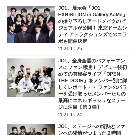
JO1、展示会「JO1
EXHIBITION in Gallery AaMo」
の撮り下ろしアートメイクのビ
ジュアルが公開！ 東京ドームシ
ティ アトラクションズでのコラ
ボも開催決定
2021.11.25
JO1、全身全霊のパフォーマン
スにファン感涙！ デビュー後初
めての有観客ライブ『OPEN
THE DOOR』をメンバー別に詳
しくレポート・・ ファンのパワ
ーを受け取ったメンバーたちの
最高にエネルギッシュなステー
ジに注目【第３弾】
2021.11.24
JO1、ステージへの情熱とファ
ンへの愛情がつまった２時間