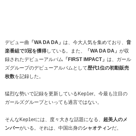
デビュー曲
「WA DA DA」
は、今大人気を集めており、
音
楽番組で3冠を獲得
している。また、
「WA DA DA」
が収
録されたデビューアルバム
「FIRST IMPACT」
は、ガール
ズグループのデビューアルバムとして
歴代1位の初動販売
枚数
を記録した。
猛烈な勢いで記録を更新しているKep1er。今最も注目の
ガールズグループといっても過言ではない。
そんなKep1erには、度々大きな話題になる、
超美人のメ
ンバー
がいる。それは、中国出身の
シャオティン
だ。