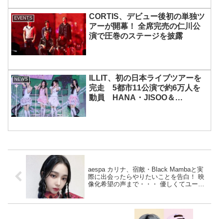
CORTIS、デビュー後初の単独ツ
EVENTS
アーが開幕！ 全席完売の仁川公
演で圧巻のステージを披露
ILLIT、初の日本ライブツアーを
NEWS
完走 5都市11公演で約6万人を
動員 HANA・JISOO＆
MOMOKAとのスペシャルコラボ
も実現
aespa カリナ、宿敵・Black Mambaと実
際に出会ったらやりたいことを告白！ 映
像化希望の声まで・・・ 優しくてユーモ
アたっぷりの彼女の回答にファン大爆笑