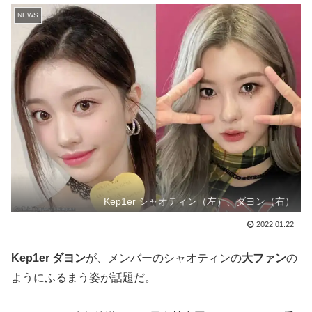
NEWS
Kep1er シャオティン（左）、ダヨン（右）
2022.01.22
Kep1er ダヨン
が、メンバーのシャオティンの
大ファン
の
ようにふるまう姿が話題だ。