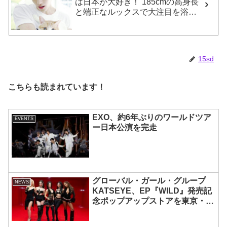
は日本が大好き！ 185cmの高身長
と端正なルックスで大注目を浴び
る
15sd
こちらも読まれています！
EXO、約6年ぶりのワールドツア
EVENTS
ー日本公演を完走
グローバル・ガール・グループ
NEWS
KATSEYE、EP『WILD』発売記
念ポップアップストアを東京・原
宿で開催 限定グッズも登場