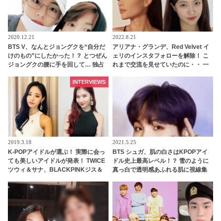
2020.12.21
2022.8.21
BTS V、なんとジョングクを“自分だ
アリアナ・グランデ、Red Velvet イ
けのもの”にしたかった！？ とつぜん
ェリのインスタフォローを解除！ こ
ジョングクの腰に手を回して… 独占
れまで交流を見せていたのに・・ 一
欲にあふれたようなその行動が超ス
体なぜ！？ ファンがその理由を推測
マート＆甘すぎるとファンメロメロ
INTERVIEWS
2019.3.18
2021.5.25
K-POPアイドルが選ぶ！ 実際に会っ
BTS シュガ、肌の白さはKPOPアイ
ても美しいアイドルが発表！ TWICE
ドル史上最高レベル！？ 雪のように
ツウィ＆サナ、BLACKPINKジス＆
真っ白で透明感あふれる肌に視線集
ジェニーなど
中… ケタ違いの美しさを放つシュガ
にファンの視線くぎづけ [画像あり]