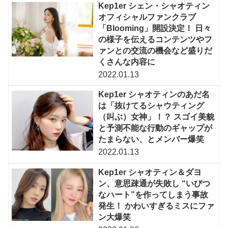
Kep1er シェン・シャオティン
オフィシャルファンクラブ
「Blooming」開設決定！ 日々
の様子を伝えるコンテンツやフ
ァンとの交流の機会など盛りだ
くさんな内容に
2022.01.13
Kep1er シャオティンのあだ名
は「抜けてるシャウティング
（叫ぶ）女神」！？ スゴイ美貌
と予測不能な行動のギャップが
たまらない、とメンバー爆笑
2022.01.13
Kep1er シャオティン＆ダヨ
ン、意思疎通が失敗し “いびつ
なハート”を作ってしまう事故
発生！ かわいすぎるミスにファ
ン大爆笑