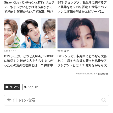
Stray Kids バンチャンとITZY リュジ
BTS ジョングク、私生活に関するア
ン、ちょっかいをかけ合う姿がまる
ノ暴露をキッパリ否定！ 世界中のフ
で兄妹！ 背後からひざで攻撃、靴ひ
ァンに衝撃を与えたエピソードは、
もでいたずら・・ ほほえましすぎる
メンバーによって誇張されたものだ
JYPアーティストのやり取りにほっこ
った？ 「悔しい」と反論しながらも
り
素直に認めてしまう彼の釈明がかわ
いすぎる
2022.6.26
2022.6.25
BTS シュガ、とつぜんRMとJ-HOPE
BTS シュガ、収録中にとつぜん大あ
に嫉妬！？ 彼が２人をうらやましが
わて！ 穏やかな彼を襲った危険なア
ったその意外な理由とは…？ 撮影中
クシデントとは！？ 焦りながらも大
に明かされたその正直すぎる本音に
切なあのアイテムを間一髪で守り抜
Recommended by
ファンも共感「大変だったんだ
いたファインプレーにびっくり＆く
ね…」
ぎづけ
NEWS
Kep1er