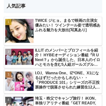
人気記事
TWICE ジヒョ、まるで映画の主演女
優みたい！ ツインテール姿で透明感あ
ふれる魅力を大放出[写真あり]
ILLIT のメンバーとプロフィールを紹
介！ HYBEオーディション番組『R U
Next？』から誕生した、日本人のイロ
ハとモカを含む5人組ガールズグルー
プ！ デビュー曲「Magnetic」がいき
I.O.I、Wanna One、IZ*ONE、X1にな
なりの大ヒット
るはずだったかもしれない・・
「PRODUCE 101」シリーズの不正投
票操作で脱落させられた練習生12人の
氏名が公表
埼玉・秩父でキャンプ旅行！ iKON、
単独リアリティ番組「GET READY,