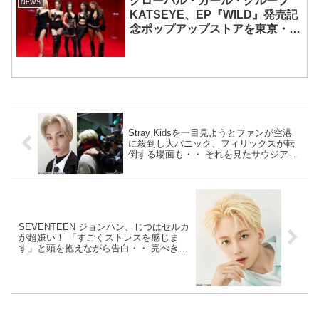
グローバル・ガール・グループ
NEWS
KATSEYE、EP『WILD』発売記
念ポップアップストアを東京・原
宿で開催 限定グッズも登場
Stray Kidsを一目見ようとファンが空港
に殺到し大パニック、フィリックスが転
倒する場面も・・ それを見たサウジアラ
ビアのファンのやさしい気づかいに感動
SEVENTEEN ジョンハン、じつはセルカ
が超嫌い！ 「すごくストレスを感じま
す」と頭を抱えながら告白・・ 完ぺきに
見えるジョンハンの意外な悩みにファン
大パニック