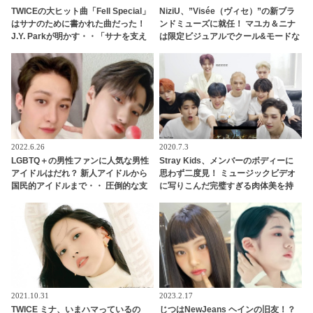
TWICEの大ヒット曲「Fell Special」
NiziU、”Visée（ヴィセ）”の新ブラ
はサナのために書かれた曲だった！
ンドミューズに就任！ マユカ＆ニナ
J.Y. Parkが明かす・・「サナを支え
は限定ビジュアルでクール&モードな
るメンバーの姿に胸が熱くなった」
新たな一面を披露
彼女たちの友情に敬意を表す
2022.6.26
2020.7.3
LGBTQ＋の男性ファンに人気な男性
Stray Kids、メンバーのボディーに
アイドルはだれ？ 新人アイドルから
思わず二度見！ ミュージックビデオ
国民的アイドルまで・・ 圧倒的な支
に写りこんだ完璧すぎる肉体美を持
持を集める７人とは
つメンバーとは一体？
2021.10.31
2023.2.17
TWICE ミナ、いまハマっているの
じつはNewJeans ヘインの旧友！？