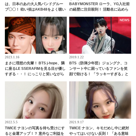
は、日本のあの大人気バンドグルー
BABYMONSTER ローラ、YG入社前
プ〇〇！ 幼い頃はAKB48をよく聴い
の経歴に注目殺到！ 活動名に込めら
て踊っていた！ ミナの音楽の趣味が
れた意味も明らかに
明らかに
NEWS
2023.1.16
2019.1.22
まさに理想の先輩！ BTS j-hope、隣
BTS（防弾少年団）ジョングク、コ
に座るLE SSERAFIMを見る目が優し
ンサート中に困っているファンを笑
すぎる・・！ にっこりと笑いながら
顔で助ける！ 「ラッキーすぎる」と
アイコンタクト・・ 気さくな人柄が
ファン大興奮
現れた行動に胸キュン
2022.5.5
2021.9.17
TWICE ナヨンの写真を待ち受けにす
TWICE ナヨン、キモだめし中に絶対
ると金運アップ！？ 意外なご利益を
やってはいけない反則！ 「ある意味