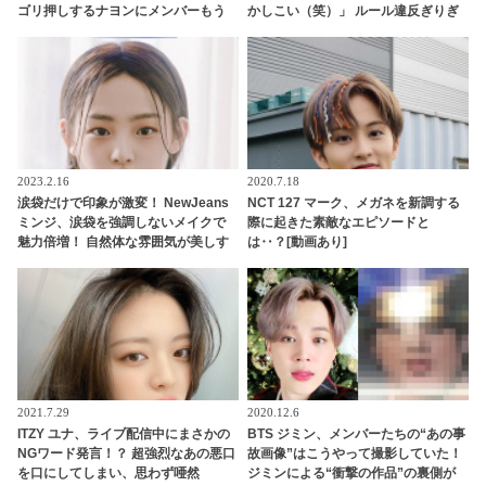
ゴリ押しするナヨンにメンバーもう
かしこい（笑）」 ルール違反ぎりぎ
んざり
りの、とんでもない行為に大爆笑
2023.2.16
2020.7.18
涙袋だけで印象が激変！ NewJeans
NCT 127 マーク、メガネを新調する
ミンジ、涙袋を強調しないメイクで
際に起きた素敵なエピソードと
魅力倍増！ 自然体な雰囲気が美しす
は‥？[動画あり]
ぎると注目殺到
2021.7.29
2020.12.6
ITZY ユナ、ライブ配信中にまさかの
BTS ジミン、メンバーたちの“あの事
NGワード発言！？ 超強烈なあの悪口
故画像”はこうやって撮影していた！
を口にしてしまい、思わず唖然
ジミンによる“衝撃の作品”の裏側が