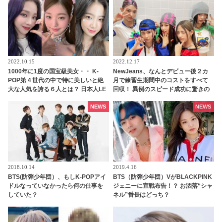
2022.10.15
2022.12.17
1000年に1度の国宝級美女・・ K-
NewJeans、なんとデビュー後２カ
POP第４世代の中で特に美しいと絶
月で練習生期間中のコストをすべて
大な人気を誇る６人とは？ 日本人LE
回収！ 異例のスピード成功に驚きの
SSERAFIMのカズハも
声・・ 早くも給料をゲットしたメン
バーたちのお金の使い道は・・？
NEWS
NEWS
2018.10.14
2019.4.16
BTS(防弾少年団）、もしK-POPアイ
BTS（防弾少年団）VがBLACKPINK
ドルなっていなかったら何の仕事を
ジェニーに宣戦布告！？ お洒落“シャ
していた？
ネル”番長はどっち？