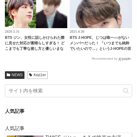
2020.5.31
2021.4.30
BTS ジン、女性に話しかけられた際
BTS J-HOPE、じつは唯一○○がない
に見せた対応が素晴らしすぎる！ ど
メンバーだった！ 「いつまでも純粋
こまでも丁寧な接し方と優しいまな
でいたいので…」というJ-HOPEの言
ざしはまるで王子様のよう… ジンの
葉に「俺らは汚いってこと？」とメ
Recommended by
美しい人柄があらわれているとファ
ンバー総反撃・・ 予想だにしない展
ン感動
開を迎えたかわいすぎるやりとりに
ファン爆笑
NEWS
Kep1er
人気記事
人気記事