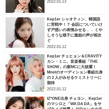
2022.01.13
Kep1er シャオティン、韓国語
に苦戦中！？ 会話についていけ
ず戸惑いの表情みせる．． くや
しそうな様子に激励の声が相次
ぐ
2022.01.12
Kep1er チェヒョン＆CRAVITY
カン・ミニ、音楽番組「THE
SHOW」の新MCに大抜擢！
Mnetのオーディション番組出身
の２人がみせるケミストリーに
期待
2022.01.12
IZ*ONE出身 チェヨン、Kep1er
のマシロと「WA DA DA」をサ