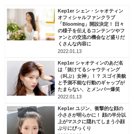
Kep1er シェン・シャオティン
オフィシャルファンクラブ
「Blooming」開設決定！ 日々
の様子を伝えるコンテンツやフ
ァンとの交流の機会など盛りだ
くさんな内容に
2022.01.13
Kep1er シャオティンのあだ名
は「抜けてるシャウティング
（叫ぶ）女神」！？ スゴイ美貌
と予測不能な行動のギャップが
たまらない、とメンバー爆笑
2022.01.13
Kep1er ユジン、衝撃的な顔の
小ささが明らかに！ 顔の半分以
上がマスクに隠れてしまう小顔
ぶりにびっくり