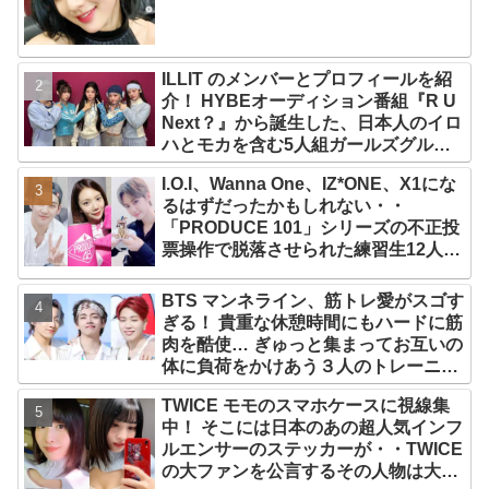
ILLIT のメンバーとプロフィールを紹
介！ HYBEオーディション番組『R U
Next？』から誕生した、日本人のイロ
ハとモカを含む5人組ガールズグルー
プ！ デビュー曲「Magnetic」がいき
I.O.I、Wanna One、IZ*ONE、X1にな
なりの大ヒット
るはずだったかもしれない・・
「PRODUCE 101」シリーズの不正投
票操作で脱落させられた練習生12人の
氏名が公表
BTS マンネライン、筋トレ愛がスゴす
ぎる！ 貴重な休憩時間にもハードに筋
肉を酷使… ぎゅっと集まってお互いの
体に負荷をかけあう３人のトレーニン
グ風景がかわいすぎるとファンくぎづ
TWICE モモのスマホケースに視線集
け
中！ そこには日本のあの超人気インフ
ルエンサーのステッカーが・・TWICE
の大ファンを公言するその人物は大よ