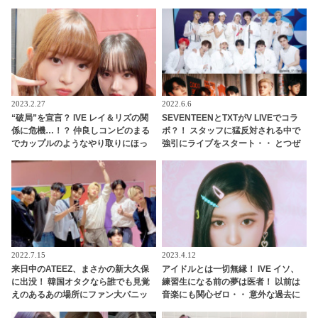
ついに明らかに… 今回も期待以上の
出来上がりにびっくり＆爆笑
2023.2.27
2022.6.6
“破局”を宣言？ IVE レイ＆リズの関
SEVENTEENとTXTがV LIVEでコラ
係に危機…！？ 仲良しコンビのまる
ボ？！ スタッフに猛反対される中で
でカップルのようなやり取りにほっ
強引にライブをスタート・・ とつぜ
こり
んの「コラボ」発言に両アーティス
トのファンが大興奮
2022.7.15
2023.4.12
来日中のATEEZ、まさかの新大久保
アイドルとは一切無縁！ IVE イソ、
に出没！ 韓国オタクなら誰でも見覚
練習生になる前の夢は医者！ 以前は
えのあるあの場所にファン大パニッ
音楽にも関心ゼロ・・ 意外な過去に
ク！ 「なんでそこに？」
ビックリ