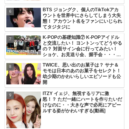
ろこび！ まさに「成功したファン」だ
と話題沸騰
BTS ジョングク、個人のTikTokアカ
ウントを世界中にさらしてしまう大失
態！ アカウント名をファンにいじられ
てタジタジに
K-POPの基礎知識⑦ K-POPアイドル
と交流したい！ ヨントンってどうやる
の？ 対面サイン会に行ってみたい！
ショケ、お見送り会、握手会・・・リ
リースイベントあれこれを紹介
TWICE、思い出のお菓子は？ サナ＆
モモは日本のあのお菓子をセレクト！
幼少期のかわいらしいエピソードも公
開
ITZY イェジ、無視するリアに激
怒！？ ただ一緒にハートを作りたいだ
けなのに・・大きな声で必死にアピー
ルする姿がかわいすぎる[動画]