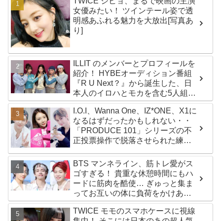
TWICE ジヒョ、まるで映画の主演
女優みたい！ ツインテール姿で透
明感あふれる魅力を大放出[写真あ
り]
ILLIT のメンバーとプロフィールを
紹介！ HYBEオーディション番組
『R U Next？』から誕生した、日
本人のイロハとモカを含む5人組ガ
ールズグループ！ デビュー曲
I.O.I、Wanna One、IZ*ONE、X1に
「Magnetic」がいきなりの大ヒッ
なるはずだったかもしれない・・
ト
「PRODUCE 101」シリーズの不
正投票操作で脱落させられた練習
生12人の氏名が公表
BTS マンネライン、筋トレ愛がス
ゴすぎる！ 貴重な休憩時間にもハ
ードに筋肉を酷使… ぎゅっと集ま
ってお互いの体に負荷をかけあう
３人のトレーニング風景がかわい
TWICE モモのスマホケースに視線
すぎるとファンくぎづけ
集中！ そこには日本のあの超人気