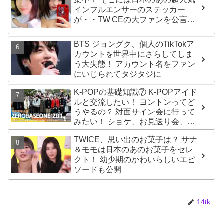
インフルエンサーのステッカー
が・・TWICEの大ファンを公言す
るその人物は大よろこび！ まさに
「成功したファン」だと話題沸騰
BTS ジョングク、個人のTikTokア
カウントを世界中にさらしてしま
う大失態！ アカウント名をファン
にいじられてタジタジに
K-POPの基礎知識⑦ K-POPアイド
ルと交流したい！ ヨントンってど
うやるの？ 対面サイン会に行って
みたい！ ショケ、お見送り会、握
手会・・・リリースイベントあれ
TWICE、思い出のお菓子は？ サナ
これを紹介
＆モモは日本のあのお菓子をセレ
クト！ 幼少期のかわいらしいエピ
ソードも公開
14tk