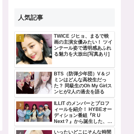
人気記事
TWICE ジヒョ、まるで映
画の主演女優みたい！ ツイ
ンテール姿で透明感あふれ
る魅力を大放出[写真あり]
BTS（防弾少年団）V＆ジ
ミンはどんな高校生だっ
た？ 同級生のOh My Girlス
ンヒが2人の過去を語る
ILLIT のメンバーとプロフ
ィールを紹介！ HYBEオー
ディション番組『R U
Next？』から誕生した、日
本人のイロハとモカを含む
いったいどこにそんな時間
5人組ガールズグループ！