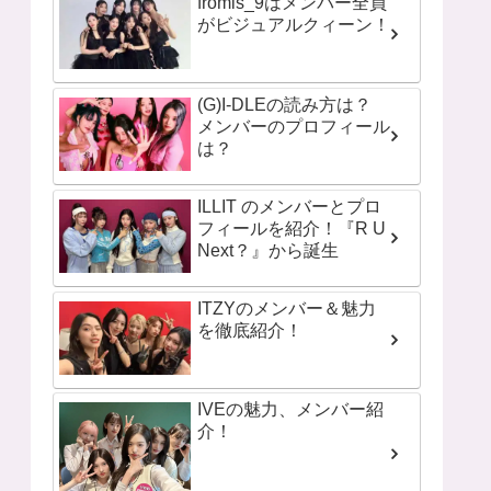
fromis_9はメンバー全員
がビジュアルクィーン！
(G)I-DLEの読み方は？
メンバーのプロフィール
は？
ILLIT のメンバーとプロ
フィールを紹介！『R U
Next？』から誕生
ITZYのメンバー＆魅力
を徹底紹介！
IVEの魅力、メンバー紹
介！