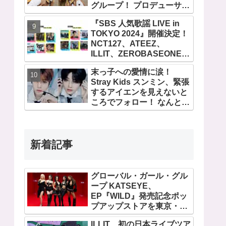
グループ！ プロデューサー
はアジアの歌姫BoA！ シオ
『SBS 人気歌謡 LIVE in
ン、ジェヒ、リク、ユウ
TOKYO 2024』開催決定！
シ、リョウ、サクヤの魅力
NCT127、ATEEZ、
を徹底解説
ILLIT、ZEROBASEONE、
SHINee テミン、THE
末っ子への愛情に涙！
BOYZなど、豪華アーティ
Stray Kids スンミン、緊張
スト出演決定！ 10月12
するアイエンを見えないと
日・13日、さいたまスーパ
ころでフォロー！ なんと直
ーアリーナにて
接「アイエンをよろしく」
とイ・ムジンに連絡… 愛に
あふれたエピソードにファ
ン感動
新着記事
グローバル・ガール・グル
ープ KATSEYE、
EP『WILD』発売記念ポッ
プアップストアを東京・原
宿で開催 限定グッズも登
ILLIT、初の日本ライブツア