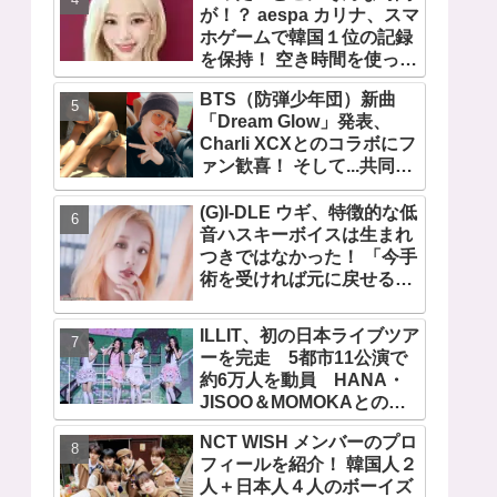
が！？ aespa カリナ、スマ
デビュー曲「Magnetic」が
ホゲームで韓国１位の記録
いきなりの大ヒット
を保持！ 空き時間を使って
１万回ものミニゲームをク
BTS（防弾少年団）新曲
リア「芸能人たちが時間が
「Dream Glow」発表、
ないと言っているのは全部
Charli XCXとのコラボにフ
嘘」
ァン歓喜！ そして...共同制
作者が明かすジミンへの思
い「彼の夢、そして彼の絶
(G)I-DLE ウギ、特徴的な低
望から生まれた歌」
音ハスキーボイスは生まれ
つきではなかった！ 「今手
術を受ければ元に戻せるけ
ど...」 あの声になった原因
とは？
ILLIT、初の日本ライブツア
ーを完走 5都市11公演で
約6万人を動員 HANA・
JISOO＆MOMOKAとのス
ペシャルコラボも実現
NCT WISH メンバーのプロ
フィールを紹介！ 韓国人２
人＋日本人４人のボーイズ