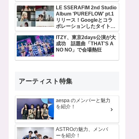
フィルム公開
LE SSERAFIM 2nd Studio
Album ‘PUREFLOW’ pt.1
リリース！Googleとコラ
ボレーションしたタイトル
曲「BOOMPALA」MVも公
ITZY、東京2days公演が大
開
成功 話題曲「THAT’S A
NO NO」で会場熱狂
アーティスト特集
aespa のメンバーと魅力
を紹介！
ASTROの魅力、メンバ
ーを紹介！