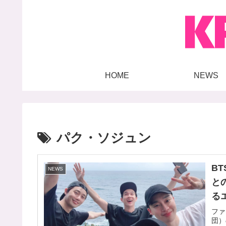
HOME
NEWS
パク・ソジュン
B
NEWS
と
る
ファ
団）