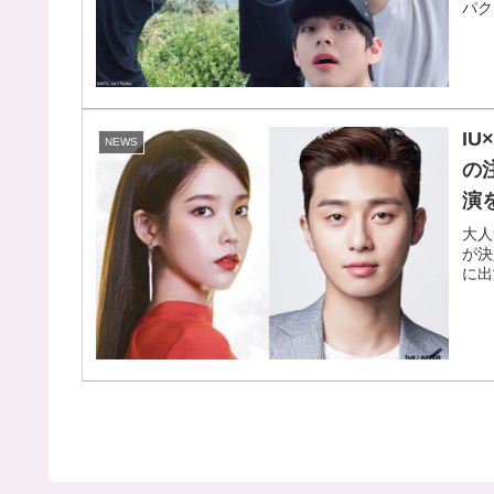
パク
I
NEWS
の
演
大人
が決
に出