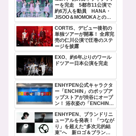
場
ーを完走 5都市11公演で
約6万人を動員 HANA・
JISOO＆MOMOKAとのス
ペシャルコラボも実現
CORTIS、デビュー後初の
単独ツアーが開幕！ 全席完
売の仁川公演で圧巻のステ
ージを披露
EXO、約6年ぶりのワール
ドツアー日本公演を完走
ENHYPEN公式キャラクタ
ー「ENCHIN」のポップア
ップストアが渋谷にオープ
ン！ 浴衣姿の「ENCHIN」
が登場
ENHYPEN、ブランドリニ
ューアルを発表！ 「つなが
り」を超えた“多次元的結
束”へ 新ロゴ＆ブランド