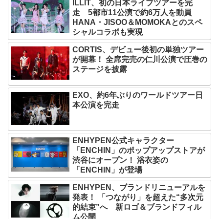
ILLIT、初の日本ライブツアーを完
走 5都市11公演で約6万人を動員
HANA・JISOO＆MOMOKAとのスペ
シャルコラボも実現
CORTIS、デビュー後初の単独ツアー
が開幕！ 全席完売の仁川公演で圧巻の
ステージを披露
EXO、約6年ぶりのワールドツアー日
本公演を完走
ENHYPEN公式キャラクター
「ENCHIN」のポップアップストアが
渋谷にオープン！ 浴衣姿の
「ENCHIN」が登場
ENHYPEN、ブランドリニューアルを
発表！ 「つながり」を超えた“多次元
的結束”へ 新ロゴ＆ブランドフィル
ム公開