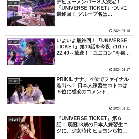
デビューメンバー８人決定！
NEWS
『UNIVERSE TICKET』ついに
最終回！ グループ名は
「UNIS（ユニス）」と発表！ コ
トコとPRIKIL ナナ、16歳日本人
2024.01.18
コンビがデビューへ【メンバー写
真あり】
いよいよ最終回！『UNIVERSE
NEWS
TICKET』第10話を今夜（1/17）
22:40～放送！ “ユニコン”を務め
た少女時代 ヒョヨンら独占イン
タビューを公開！ PRIKIL ナナや
2024.01.17
コトコ‥日本人練習生デビューな
るか？
PRIKIL ナナ、４位でファイナル
NEWS
進出へ！ 日本人練習生コトコは
６位に感涙のコメント…
『UNIVERSE TICKET』第９話
は８人が脱落！ ついに来週17日
2024.01.11
デビューメンバーが決定
『UNIVERSE TICKET』第６
NEWS
話！ 弱冠13歳の日本人練習生ニ
ジに、少女時代 ヒョヨンら拍手
喝采！ 一方で脱落者も続出・・