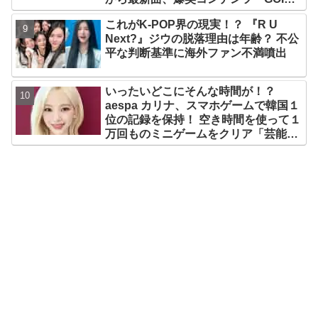
SEVENTEEN』まで・・VERY NICE
これがK-POP界の現実！？ 『R U
な魅力が満載
Next?』ジウの脱落理由は年齢？ 不公
平な判断基準に海外ファン不満噴出
いったいどこにそんな時間が！？
aespa カリナ、スマホゲームで韓国１
位の記録を保持！ 空き時間を使って１
万回ものミニゲームをクリア「芸能人
たちが時間がないと言っているのは全
部嘘」