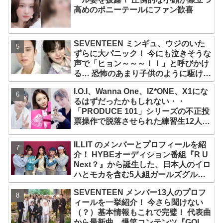
高めのポニーテールにファン歓喜
SEVENTEEN ミンギュ、ウジのいた
ずらに大パニック！ 今にも泣きそうな
声で「ヒョン～～～！！」と呼びかけ
る… 恐怖のあまり子供のように駆け出
す姿がかわいい
I.O.I、Wanna One、IZ*ONE、X1にな
るはずだったかもしれない・・
「PRODUCE 101」シリーズの不正投
票操作で脱落させられた練習生12人の
氏名が公表
ILLIT のメンバーとプロフィールを紹
介！ HYBEオーディション番組『R U
Next？』から誕生した、日本人のイロ
ハとモカを含む5人組ガールズグルー
プ！ デビュー曲「Magnetic」がいき
SEVENTEEN メンバー13人のプロフ
なりの大ヒット
ィールを一挙紹介！ 今さら聞けない
（？）基本情報もこれで完璧！ 代表曲
から最新曲、爆笑コンテンツ『GOING