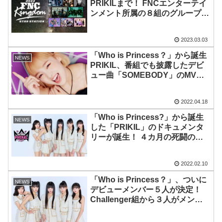
PRIKILまで！ FNCエンターテイ
ンメント所属の８組のグループが
⼤集結！『2022 FNC KINGDOM
-STAR STATION-』をU-NEXTに
2023.03.03
て⾒放題で独占ライブ配信決定
「Who is Princess？」から誕生
NEWS
PRIKIL、番組でも披露したデビ
ュー曲「SOMEBODY」のMVを
公開！ PRIKILらしい“ティーンク
ラッシュ”な魅力がギュッと詰ま
2022.04.18
ったMVに
「Who is Princess?」から誕生
NEWS
した「PRIKIL」のドキュメンタ
リーが誕生！ ４カ月の死闘の
末、デビューの切符を手に入れた
彼女たちの軌跡に迫る
2022.02.10
「Who is Princess？」、ついに
NEWS
デビューメンバー５人が決定！
Challenger組から３人がメンバ
ー入りを果たす逆転劇！ 目覚ま
しい成長ぶりで無限の可能性を証