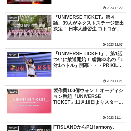
厳しい指摘に涙
2023.12.22
『UNIVERSE TICKET』第４
NEWS
話、39人がネクストステージ進出
決定！ 日本人練習生 コトコが号
泣！ PRIKIL ナナを含む９人の日
本人が通過・・「本当に不安な毎
2023.12.07
日でした」
『UNIVERSE TICKET』、第1話
NEWS
ついに放送開始！ 総勢82名の「1
対1バトル」開幕・・・PRIKILの
ナナ、ユキノらが続々と登場！
キム・セジョンの厳しい指摘に、
2023.11.21
DIA出身のクォン・チェウォンが
号泣
製作費100億ウォン！ オーディシ
NEWS
ョン番組『UNIVERSE
TICKET』11月18日よりスター
ト！ DIA出身のウンチェ、
PRIKIL ナナ＆ユキノら参加決
2023.11.14
定！ ABEMAで日韓同時・国内独
占無料放送
FTISLANDからP1Harmony、
NEWS