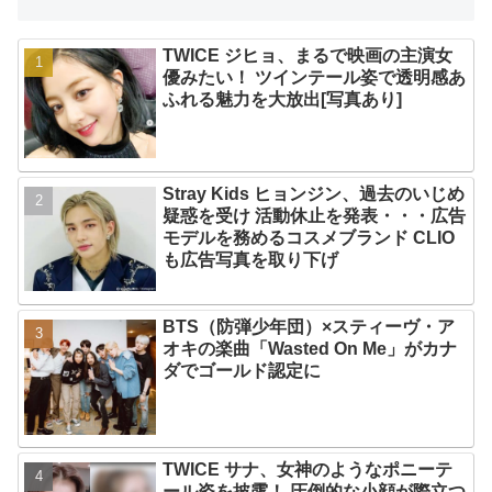
TWICE ジヒョ、まるで映画の主演女
優みたい！ ツインテール姿で透明感あ
ふれる魅力を大放出[写真あり]
Stray Kids ヒョンジン、過去のいじめ
疑惑を受け 活動休止を発表・・・広告
モデルを務めるコスメブランド CLIO
も広告写真を取り下げ
BTS（防弾少年団）×スティーヴ・ア
オキの楽曲「Wasted On Me」がカナ
ダでゴールド認定に
TWICE サナ、女神のようなポニーテ
ール姿を披露！ 圧倒的な小顔が際立つ