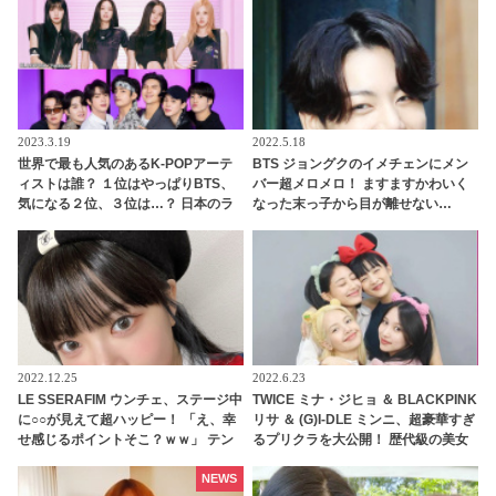
の姿にくぎづけ
2023.3.19
2022.5.18
世界で最も人気のあるK-POPアーテ
BTS ジョングクのイメチェンにメン
ィストは誰？ １位はやっぱりBTS、
バー超メロメロ！ ますますかわいく
気になる２位、３位は…？ 日本のラ
なった末っ子から目が離せない…
ンキングにはKARA、少女時代もラ
口々に彼を絶賛するメンバーたちの
ンクイン！ 各国の個性あふれるデー
反応にファン共感
タに注目殺到
2022.12.25
2022.6.23
LE SSERAFIM ウンチェ、ステージ中
TWICE ミナ・ジヒョ ＆ BLACKPINK
に○○が見えて超ハッピー！ 「え、幸
リサ ＆ (G)I-DLE ミンニ、超豪華すぎ
せ感じるポイントそこ？ｗｗ」 テン
るプリクラを大公開！ 歴代級の美女
ション爆上げした意外なモノの正体
がそろう“97ライン”のなかよしショ
とは？ 無邪気で愛らしい発言にほっ
ットがかわいすぎる
NEWS