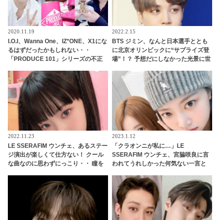
2020.11.19
2022.2.15
I.O.I、Wanna One、IZ*ONE、X1にな
BTS ジミン、なんと日本選手ととも
るはずだったかもしれない・・
に北京オリンピックに“サプライズ登
「PRODUCE 101」シリーズの不正
場”！？ 予想だにしなかった光景に世
投票操作で脱落させられた練習生12
界中から衝撃を隠せない声殺到… ま
人の氏名が公表
さかそんなところにいたなんて… 意
外なところで証明された彼の人気に
ファン驚愕
2022.11.23
2023.1.12
LE SSERAFIM ウンチェ、あるステー
「クラオンニが私に…」LE
ジ演出が楽しくて仕方ない！ クール
SSERAFIM ウンチェ、宮脇咲良に言
な曲なのに思わずにっこり・・ 瞳を
われてうれしかった何気ない一言と
輝かせ必死に手を伸ばす！ 赤ちゃん
は？！ 心に残っているという感動の
のように無邪気な反応がかわいすぎ
言葉とはいったい何？
る