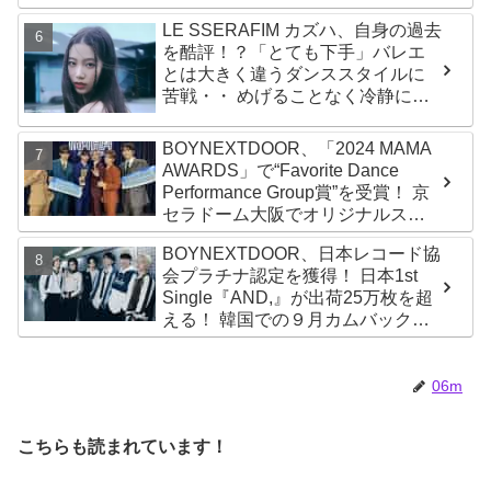
never dies!」と微笑みの宣言！
LE SSERAFIM カズハ、自身の過去
ADOR側、2029年まで契約有効と
を酷評！？「とても下手」バレエ
主張
とは大きく違うダンススタイルに
苦戦・・ めげることなく冷静に努
力を重ねる姿に称賛の声続々
BOYNEXTDOOR、「2024 MAMA
AWARDS」で“Favorite Dance
Performance Group賞”を受賞！ 京
セラドーム大阪でオリジナルステ
ージパフォーマンス披露！ 卒業パ
BOYNEXTDOOR、日本レコード協
ーティーをコンセプトにスーツで
会プラチナ認定を獲得！ 日本1st
魅了【動画あり】
Single『AND,』が出荷25万枚を超
える！ 韓国での９月カムバックも
決定
06m
こちらも読まれています！