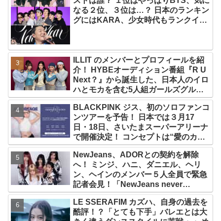
ストは誰？ １位はやっぱりBTS、気に
なる２位、３位は…？ 日本のランキン
グにはKARA、少女時代もランクイ
ン！ 各国の個性あふれるデータに注目
殺到
ILLIT のメンバーとプロフィールを紹
介！ HYBEオーディション番組『R U
Next？』から誕生した、日本人のイロ
ハとモカを含む5人組ガールズグルー
プ！ デビュー曲「Magnetic」がいき
BLACKPINK ジス、初のソロファンコ
なりの大ヒット
ンツアーを予告！ 日本では３月17
日・18日、さいたまスーパーアリーナ
で開催決定！ コンセプトは“愛のカケ
ラ”！？ 14日には新アルバム
NewJeans、ADORとの契約を解除
『AMORTAGE』もリリース
へ！ ミンジ、ハニ、ダニエル、ヘリ
ン、ヘインのメンバー５人全員で緊急
記者会見！「NewJeans never
dies!」と微笑みの宣言！ ADOR側、
LE SSERAFIM カズハ、自身の過去を
2029年まで契約有効と主張
酷評！？「とても下手」バレエとは大