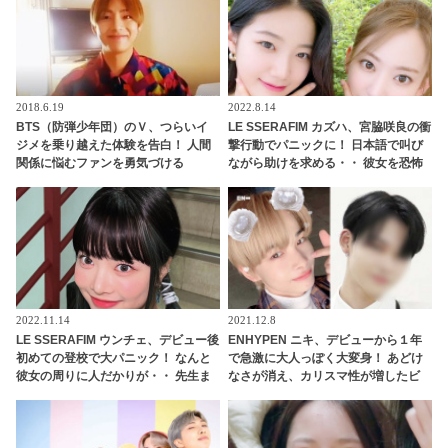
こり
2018.6.19
2022.8.14
BTS（防弾少年団）のＶ、つらいイ
LE SSERAFIM カズハ、宮脇咲良の衝
ジメを乗り越えた体験を告白！ 人間
撃行動でパニックに！ 日本語で叫び
関係に悩むファンを勇気づける
ながら助けを求める・・ 彼女を恐怖
のどん底に突き落としたまさかのハ
プニングとは？
2022.11.14
2021.12.8
LE SSERAFIM ウンチェ、デビュー後
ENHYPEN ニキ、デビューから１年
初めての登校で大パニック！ なんと
で急激に大人っぽく大変身！ あどけ
彼女の周りに人だかりが・・ 先生ま
なさが消え、カリスマ性が増したビ
でサインをほしがる事態に！ まるで
ジュアルにメロメロ
マンガのような出来事に驚き