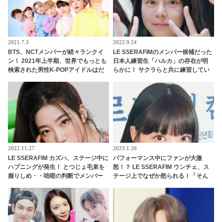
2021.7.3
2022.9.24
BTS、NCTメンバーが続々ランクイ
LE SSERAFIMのメンバー候補だった
ン！ 2021年上半期、世界でもっとも
日本人練習生「ハルカ」の存在が明
検索された男性K-POPアイドルはだ
らかに！ サクラらと共に練習してい
れ？ 世界から注目を浴びるトップ40
たものの突然グループから除外・・
を紹介
練習生を待ち受ける残酷な運命に衝
撃
2022.11.27
2023.1.26
LE SSERAFIM カズハ、ステージ中に
パフォーマンス中にファンが大激
ハプニングが発生！ とつじょ毛束を
怒！？ LE SSERAFIM ウンチェ、ス
握りしめ・・咄嗟の判断でメンバー
テージ上でなぜか怒られる！「そん
たちの安全を守るもサクラは爆笑
なことしちゃだめ！！」大声で叫ば
れた彼女の心境とは？