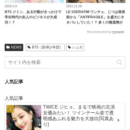
2020.3.4
2022.12.28
BTS ジミン、ある行動がきっかけで
LE SSERAFIM ウンチェ、じつは発表
学生時代の友人のビジネスが大成
前から「ANTIFRAGILE」を盛大にネ
功！？
タバレしていた！？ 多くの報道陣が
集まる前で堂々ポーズ・・ いたずら
Recommended by
っ子な姿に注目殺到
NEWS
BTS（防弾少年団）
シュガ
人気記事
人気記事
TWICE ジヒョ、まるで映画の主演
女優みたい！ ツインテール姿で透
明感あふれる魅力を大放出[写真あ
り]