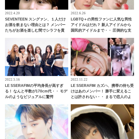
2022.4.20
2022.6.26
SEVENTEEN スングァン、１人だけ
LGBTQ＋の男性ファンに人気な男性
お酒を飲まない理由とは？ メンバー
アイドルはだれ？ 新人アイドルから
たちがお酒を楽しむ間でシラフを貫
国民的アイドルまで・・ 圧倒的な支
いた彼・・ その意外な理由にくぎづ
持を集める７人とは
け「あのときは飲めない状況だった
んです」
2022.5.16
2022.11.22
LE SSERAFIMの平均身長が高すぎ
LE SSERAFIM カズハ、携帯の待ち受
る！ なんと半数が170cm代・・ モデ
けはあのメンバー！ 勝手に変えるこ
ルのようなビジュアルに驚愕
とは許されない・・ まるで恋人のよ
うな“束縛”にほっこり