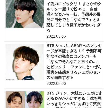
イ筋力にビックリ！ まさかのク
ルミを一握りで粉々に… 自信
満々な姿から一転、予想外の展
開に自分でも「なんで？」と困
惑してしまう様子がかわいすぎ
る
2022.03.06
BTS シュガ、ARMYへのメッセ
ージが辛辣すぎる！？ 予測不可
能なその発言にはメンバーも
「なんでそんなこと言うの…」
とビックリ… ファンにとつぜん
現実を痛感させるシュガのセン
スが面白すぎる
2022.03.06
BTS ジミン、大胆にシュガに甘
える姿がかわいすぎる！ 体を思
いっきりシュガにあずけて笑顔