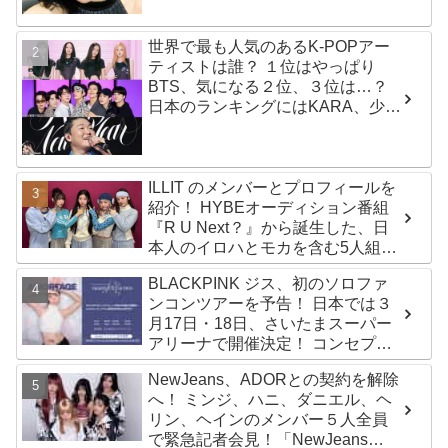
世界で最も人気のあるK-POPアー
ティストは誰？ １位はやっぱり
BTS、気になる２位、３位は…？
日本のランキングにはKARA、少女
時代もランクイン！ 各国の個性あ
ふれるデータに注目殺到
ILLIT のメンバーとプロフィールを
紹介！ HYBEオーディション番組
『R U Next？』から誕生した、日
本人のイロハとモカを含む5人組ガ
ールズグループ！ デビュー曲
BLACKPINK ジス、初のソロファ
「Magnetic」がいきなりの大ヒッ
ンコンツアーを予告！ 日本では３
ト
月17日・18日、さいたまスーパー
アリーナで開催決定！ コンセプト
は“愛のカケラ”！？ 14日には新ア
NewJeans、ADORとの契約を解除
ルバム『AMORTAGE』もリリース
へ！ ミンジ、ハニ、ダニエル、ヘ
リン、ヘインのメンバー５人全員
で緊急記者会見！「NewJeans