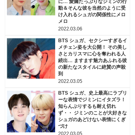
に… 愛嬌たっぷりなジミンの行
動＆そんな彼を当然のように受
け入れるシュガの関係性にメロ
メロ
2022.03.06
BTS シュガ、セクシーすぎるイ
メチェン姿を大公開！ その美し
さとカリスマに心を奪われる人
続出… ますます魅力あふれる彼
の新たなスタイルに絶賛の声殺
到
2022.03.05
BTS シュガ、史上最高にラブリ
ーな表情でジミンにイタズラ！
知らんぷりするも耐え切れ
ず・・ ジミンのことが大好きな
シュガのあどけない表情にくぎ
づけ
2022.03.05