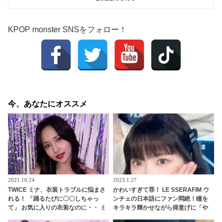
KPOP monster SNSをフォロー！
今、あなたにオススメ
2021.10.24
2023.1.27
TWICE ミナ、衣装トラブルに悩まさ
かわいすぎて罪！ LE SSERAFIM ウ
れる！ 「踊るたびに〇〇しちゃっ
ンチェの日本語にファン悶絶！瞳を
て」 お気に入りの衣装なのに・・ ミ
キラキラ輝かせながら得意げに「や
ナを困らせたこととは一体・・？
ばくな〜い？」・・愛おしすぎるそ