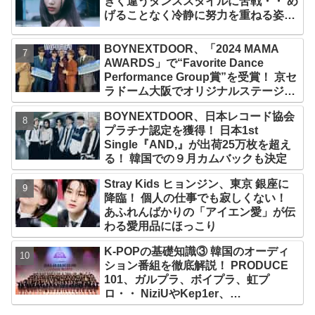
きく違うダンススタイルに苦戦・・ め
げることなく冷静に努力を重ねる姿に
称賛の声続々
BOYNEXTDOOR、「2024 MAMA
AWARDS」で“Favorite Dance
Performance Group賞”を受賞！ 京セ
ラドーム大阪でオリジナルステージパ
フォーマンス披露！ 卒業パーティーを
BOYNEXTDOOR、日本レコード協会
コンセプトにスーツで魅了【動画あ
プラチナ認定を獲得！ 日本1st
り】
Single『AND,』が出荷25万枚を超え
る！ 韓国での９月カムバックも決定
Stray Kids ヒョンジン、東京 銀座に
降臨！ 個人の仕事でも寂しくない！
あふれんばかりの「アイエン愛」が伝
わる愛用品にほっこり
K-POPの基礎知識③ 韓国のオーディ
ション番組を徹底解説！ PRODUCE
101、ガルプラ、ボイプラ、虹プ
ロ・・ NiziUやKep1er、
ZEROBASEONEら人気グループが