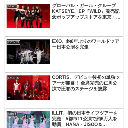
グローバル・ガール・グループ
NEWS
KATSEYE、EP『WILD』発売記
念ポップアップストアを東京・原
宿で開催 限定グッズも登場
EXO、約6年ぶりのワールドツア
EVENTS
ー日本公演を完走
CORTIS、デビュー後初の単独ツ
EVENTS
アーが開幕！ 全席完売の仁川公
演で圧巻のステージを披露
ILLIT、初の日本ライブツアーを
NEWS
完走 5都市11公演で約6万人を
動員 HANA・JISOO＆