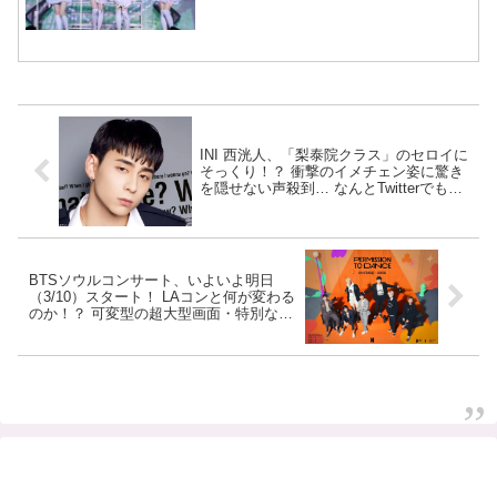
MOMOKAとのスペシャルコラボ
も実現
INI 西洸人、「梨泰院クラス」のセロイに
そっくり！？ 衝撃のイメチェン姿に驚き
を隠せない声殺到… なんとTwitterでもト
レンド入り！ 新たな魅力を見せた彼の美
貌に感動
BTSソウルコンサート、いよいよ明日
（3/10）スタート！ LAコンと何が変わる
のか！？ 可変型の超大型画面・特別なセ
ットリスト構成など魅力が満載