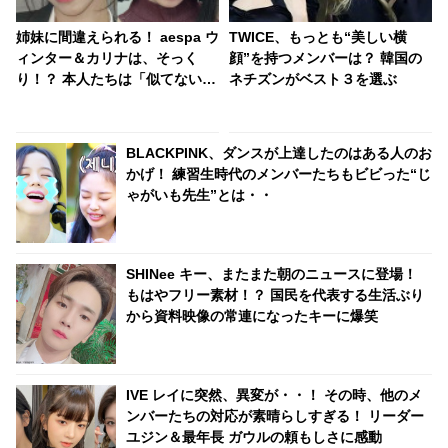
姉妹に間違えられる！ aespa ウ
TWICE、もっとも“美しい横
ィンター＆カリナは、そっく
顔”を持つメンバーは？ 韓国の
り！？ 本人たちは「似てない」
ネチズンがベスト３を選ぶ
と否定するも・・認めざるを得
ない証言＆出来事が頻発
BLACKPINK、ダンスが上達したのはある人のお
かげ！ 練習生時代のメンバーたちもビビった“じ
ゃがいも先生”とは・・
SHINee キー、またまた朝のニュースに登場！
もはやフリー素材！？ 国民を代表する生活ぶり
から資料映像の常連になったキーに爆笑
IVE レイに突然、異変が・・！ その時、他のメ
ンバーたちの対応が素晴らしすぎる！ リーダー
ユジン＆最年長 ガウルの頼もしさに感動