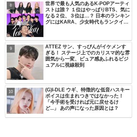
世界で最も人気のあるK-POPアーティ
部嘘」
ストは誰？ １位はやっぱりBTS、気に
なる２位、３位は…？ 日本のランキン
グにはKARA、少女時代もランクイ
ン！ 各国の個性あふれるデータに注目
殺到
ATTEZ サン、すっぴんがイケメンす
ぎる！ ステージ上でのカリスマ的な雰
囲気から一変、ピュア感あふれるビジ
ュアルに視線殺到
(G)I-DLE ウギ、特徴的な低音ハスキー
ボイスは生まれつきではなかった！
「今手術を受ければ元に戻せるけ
ど...」 あの声になった原因とは？