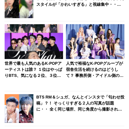
スタイルが「かわいすぎる」と視線集中・・
「世界を救えるレベルのビジュアル」
世界で最も人気のあるK-POPア
人気で裕福なK-POPグループが
ーティストは誰？ １位はやっぱ
宿舎生活を続けるのはどうし
りBTS、気になる２位、３位
て？ 事務所側・アイドル側のメ
は…？ 日本のランキングには
リットとは・・
KARA、少女時代もランクイ
ン！ 各国の個性あふれるデータ
BTS RM＆シュガ、なんとインスタで「匂わせ投
に注目殺到
稿」？！ そっくりすぎる２人の写真が話題
に・・ 全く同じ場所、同じ角度から撮影されて
いる徹底的な匂わせぶりにファンも爆笑