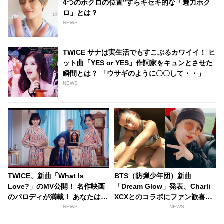
4つのホクロの位置”すらキセキ的な「魅力ホク
ロ」とは？
NEWS
TWICE サナは実生活でもすこぶるカワイイ！ ヒ
ット曲「YES or YES」作詞家をキュンとさせた
瞬間とは？ 「ウサギのように〇〇して・・」
NEWS
TWICE、新曲「What Is
BTS（防弾少年団）新曲
Love?」のMV公開！ 名作映画
「Dream Glow」発表、Charli
のパロディが満載！ あなたはい
XCXとのコラボにファン歓喜！
くつわかる？[動画あり]
そして…共同制作者が明かすジ
NEWS
NEWS
ミンへの思い「彼の夢、そして