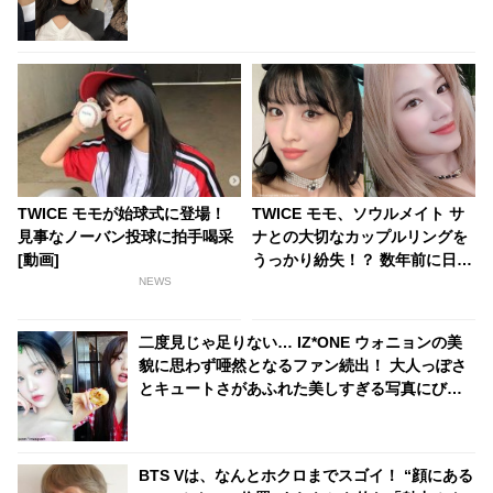
TWICE モモが始球式に登場！
TWICE モモ、ソウルメイト サ
見事なノーバン投球に拍手喝采
ナとの大切なカップルリングを
[動画]
うっかり紛失！？ 数年前に日本
で買った大切な指輪だったの
NEWS
に・・その後、まさかの展開に
ビックリ
二度見じゃ足りない… IZ*ONE ウォニョンの美
貌に思わず唖然となるファン続出！ 大人っぽさ
とキュートさがあふれた美しすぎる写真にびっ
くり… だれもが憧れる完璧なビジュアルを証明
BTS Vは、なんとホクロまでスゴイ！ “顔にある