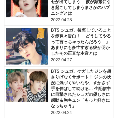
セが出てしまう… 彼が頻繁に引
き起こしてしまうまさかのハプ
ニングとは
2022.04.28
BTS シュガ、後悔していること
を赤裸々告白！ 「どうしてやる
って言っちゃったんだろう…」
あまりにも多忙すぎる彼が明か
したその正直な本音とは
2022.04.27
BTS シュガ、ケガしたジンを超
さりげなくサポート！ ジンの状
況に気づくやいなや、すかさず
手を伸ばして助ける… 生配信中
に目撃されたシュガの優しさに
感動＆胸キュン「もっと好きに
なっちゃう」
2022.04.24