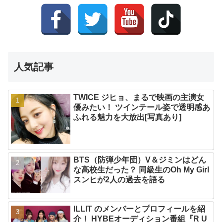
人気記事
TWICE ジヒョ、まるで映画の主演女
優みたい！ ツインテール姿で透明感あ
ふれる魅力を大放出[写真あり]
BTS（防弾少年団）V＆ジミンはどん
な高校生だった？ 同級生のOh My Girl
スンヒが2人の過去を語る
ILLIT のメンバーとプロフィールを紹
介！ HYBEオーディション番組『R U