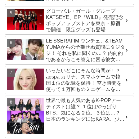
の夢、そして彼の絶望から生まれ
た歌」
グローバル・ガール・グループ
KATSEYE、EP『WILD』発売記念
ポップアップストアを東京・原宿
で開催 限定グッズも登場
LE SSERAFIM ウンチェ、&TEAM
YUMAからの予期せぬ質問にタジタ
ジ！ それを私に聞くの…？ 内向的
であるからこそ答えに困る彼女の
リアクションがかわいすぎる
いったいどこにそんな時間が！？
aespa カリナ、スマホゲームで韓
国１位の記録を保持！ 空き時間を
使って１万回ものミニゲームをク
リア「芸能人たちが時間がないと
世界で最も人気のあるK-POPアー
言っているのは全部嘘」
ティストは誰？ １位はやっぱり
BTS、気になる２位、３位は…？
日本のランキングにはKARA、少女
時代もランクイン！ 各国の個性あ
ふれるデータに注目殺到