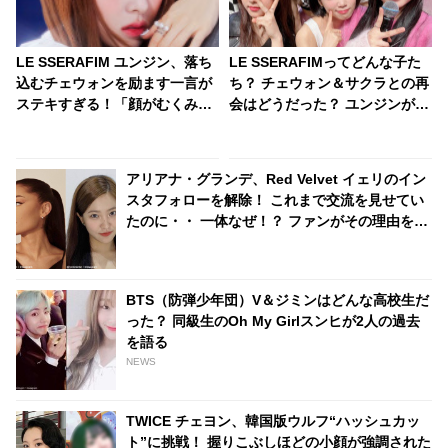
LE SSERAFIM ユンジン、落ち
LE SSERAFIMってどんな子た
込むチェウォンを励ます一言が
ち？ チェウォン＆サクラとの再
ステキすぎる！「顔がむくみす
会はどうだった？ ユンジンがメ
ぎてどうしよう」と自信をなく
ンバーの素顔を明かす
すチェウォンに明るい声で「〇
〇するしかないでしょ！」とア
アリアナ・グランデ、Red Velvet イェリのイン
ドバイス・・ 自己肯定感を高め
スタフォローを解除！ これまで交流を見せてい
てくれる言葉にくぎづけ「友達
たのに・・ 一体なぜ！？ ファンがその理由を推
になりたい」
測
BTS（防弾少年団）V＆ジミンはどんな高校生だ
った？ 同級生のOh My Girlスンヒが2人の過去
を語る
NEWS
TWICE チェヨン、韓国版ウルフ“ハッシュカッ
ト”に挑戦！ 握りこぶしほどの小顔が強調された