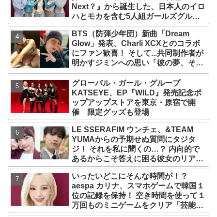
Next？』から誕生した、日本人のイロ
ハとモカを含む5人組ガールズグルー
プ！ デビュー曲「Magnetic」がいき
BTS（防弾少年団）新曲「Dream
なりの大ヒット
Glow」発表、Charli XCXとのコラボ
にファン歓喜！ そして...共同制作者が
明かすジミンへの思い「彼の夢、そし
て彼の絶望から生まれた歌」
グローバル・ガール・グループ
KATSEYE、EP『WILD』発売記念ポ
ップアップストアを東京・原宿で開
催 限定グッズも登場
LE SSERAFIM ウンチェ、&TEAM
YUMAからの予期せぬ質問にタジタ
ジ！ それを私に聞くの…？ 内向的で
あるからこそ答えに困る彼女のリアク
ションがかわいすぎる
いったいどこにそんな時間が！？
aespa カリナ、スマホゲームで韓国１
位の記録を保持！ 空き時間を使って１
万回ものミニゲームをクリア「芸能人
たちが時間がないと言っているのは全