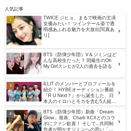
人気記事
TWICE ジヒョ、まるで映画の主演
女優みたい！ ツインテール姿で透
明感あふれる魅力を大放出[写真あ
り]
BTS（防弾少年団）V＆ジミンはど
んな高校生だった？ 同級生のOh
My Girlスンヒが2人の過去を語る
ILLIT のメンバーとプロフィールを
紹介！ HYBEオーディション番組
『R U Next？』から誕生した、日
本人のイロハとモカを含む5人組ガ
ールズグループ！ デビュー曲
BTS（防弾少年団）新曲「Dream
「Magnetic」がいきなりの大ヒッ
Glow」発表、Charli XCXとのコラ
ト
ボにファン歓喜！ そして...共同制
作者が明かすジミンへの思い「彼