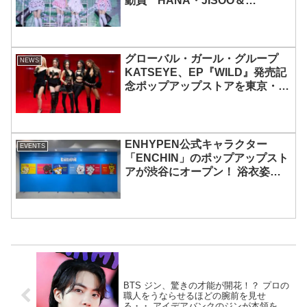
動員 HANA・JISOO＆
MOMOKAとのスペシャルコラボ
も実現
グローバル・ガール・グループ
NEWS
KATSEYE、EP『WILD』発売記
念ポップアップストアを東京・原
宿で開催 限定グッズも登場
ENHYPEN公式キャラクター
EVENTS
「ENCHIN」のポップアップスト
アが渋谷にオープン！ 浴衣姿の
「ENCHIN」が登場
BTS ジン、驚きの才能が開花！？ プロの
職人をうならせるほどの腕前を見せ
る・・ アイデアバンクのジンが本領を発