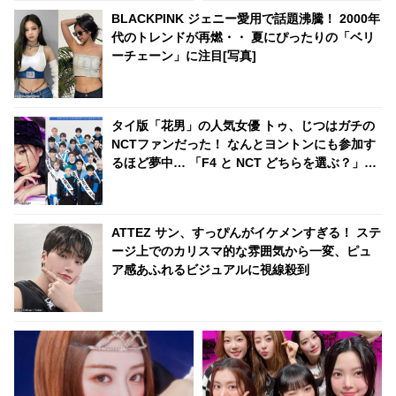
彼の絶望から生まれた歌」
BLACKPINK ジェニー愛用で話題沸騰！ 2000年
代のトレンドが再燃・・ 夏にぴったりの「ベリ
ーチェーン」に注目[写真]
タイ版「花男」の人気女優 トゥ、じつはガチの
NCTファンだった！ なんとヨントンにも参加す
るほど夢中… 「F4 と NCT どちらを選ぶ？」の
質問に彼女が選んだのは・・？
ATTEZ サン、すっぴんがイケメンすぎる！ ステ
ージ上でのカリスマ的な雰囲気から一変、ピュ
ア感あふれるビジュアルに視線殺到