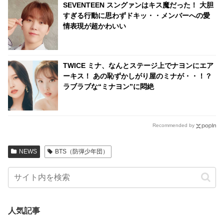
SEVENTEEN スングァンはキス魔だった！ 大胆
すぎる行動に思わずドキッ・・メンバーへの愛
情表現が超かわいい
TWICE ミナ、なんとステージ上でナヨンにエア
ーキス！ あの恥ずかしがり屋のミナが・・！？
ラブラブな“ミナヨン”に悶絶
Recommended by
NEWS
BTS（防弾少年団）
人気記事