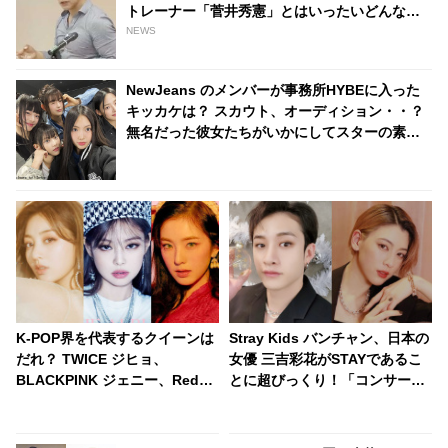
トレーナー「菅井秀憲」とはいったいどんな
人？
NEWS
NewJeans のメンバーが事務所HYBEに入った
キッカケは？ スカウト、オーディション・・？
無名だった彼女たちがいかにしてスターの素質
を見いだされたのか、その経緯が明らかに
K-POP界を代表するクイーンは
Stray Kids バンチャン、日本の
だれ？ TWICE ジヒョ、
女優 三吉彩花がSTAYであるこ
BLACKPINK ジェニー、Red
とに超びっくり！「コンサート
Velvet アイリーンをおさえ、み
にも来てたの！？」… なんと日
ごと“女王”の称号を手に入れた
本語でメッセージを送る… 照れ
のは・・
くさそうに喜びを噛みしめる様