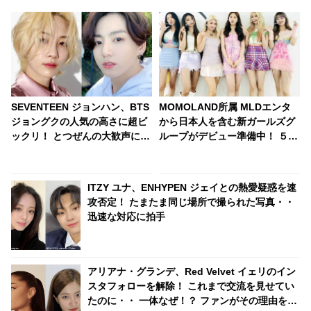
SEVENTEEN ジョンハン、BTS
MOMOLAND所属 MLDエンタ
ジョングクの人気の高さに超ビ
から日本人を含む新ガールズグ
ックリ！ とつぜんの大歓声に目
ループがデビュー準備中！ ５万
をまん丸にして驚愕… ノリノリ
人のなかから選抜、１日11時間
で公演を楽しんでいたジョンハ
の練習・・ 厳しい練習生の生活
ンのかわいすぎるリアクション
が明らかに
ITZY ユナ、ENHYPEN ジェイとの熱愛疑惑を速
にくぎづけ
攻否定！ たまたま同じ場所で撮られた写真・・
迅速な対応に拍手
アリアナ・グランデ、Red Velvet イェリのイン
スタフォローを解除！ これまで交流を見せてい
たのに・・ 一体なぜ！？ ファンがその理由を推