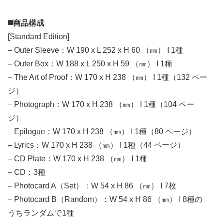
◼️商品構成
[Standard Edition]
– Outer Sleeve：W 190 x L 252 x H 60 （㎜） I 1種
– Outer Box：W 188 x L 250 x H 59 （㎜） I 1種
– The Art of Proof：W 170 x H 238 （㎜） I 1種（132 ペー
ジ）
– Photograph：W 170 x H 238 （㎜） I 1種（104 ペー
ジ）
– Epilogue：W 170 x H 238 （㎜） I 1種（80 ページ）
– Lyrics：W 170 x H 238 （㎜） I 1種（44 ページ）
– CD Plate：W 170 x H 238 （㎜） I 1種
– CD：3種
– Photocard A（Set）：W 54 x H 86 （㎜） I 7枚
– Photocard B（Random）：W 54 x H 86 （㎜） I 8種の
うちランダムで1種