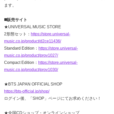
ます。
◼️販売サイト
★UNIVERSAL MUSIC STORE
2形態セット：
https://store.universal-
music.co.jp/product/d2ce11436/
Standard Edition：
https://store.universal-
music.co.jp/product/prov1027/
Compact Edition：
https://store.universal-
music.co.jp/product/prov1030/
★BTS JAPAN OFFICIAL SHOP
https://bts-official.jp/shop/
ログイン後、「SHOP」ページにてお求めください！
★全国CDショップ・オンラインショップ