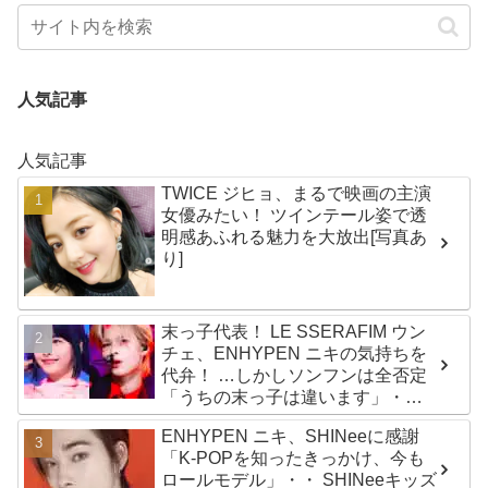
人気記事
人気記事
TWICE ジヒョ、まるで映画の主演
女優みたい！ ツインテール姿で透
明感あふれる魅力を大放出[写真あ
り]
末っ子代表！ LE SSERAFIM ウン
チェ、ENHYPEN ニキの気持ちを
代弁！ …しかしソンフンは全否定
「うちの末っ子は違います」・・
かわいすぎる２人の会話に爆笑
ENHYPEN ニキ、SHINeeに感謝
「K-POPを知ったきっかけ、今も
ロールモデル」・・ SHINeeキッズ