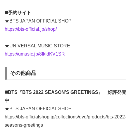
◼️予約サイト
★BTS JAPAN OFFICIAL SHOP
https://bts-official.jp/shop/
★UNIVERSAL MUSIC STORE
https://umusic.jp/8fkIdKV1SR
その他商品
◼️BTS『BTS 2022 SEASON’S GREETINGS』 好評発売
中
★BTS JAPAN OFFICIAL SHOP
https://bts-officialshop.jp/collections/dvd/products/bts-2022-
seasons-greetings