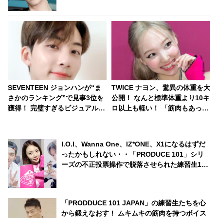
SEVENTEEN ジョンハンが“ま
TWICE ナヨン、驚異の体重を大
さかのランキング”で見事3位を
公開！ なんと標準体重より10キ
獲得！ 完璧すぎるビジュアルか
ロ以上も軽い！ 「筋肉もあって
らは想像もつかない”衝撃的なギ
この数字はすごすぎ・・」
ャップ”が明らかに… 見る人を
唖然とさせたジョンハンの意外
I.O.I、Wanna One、IZ*ONE、X1になるはずだ
な一面にファン大爆笑
ったかもしれない・・「PRODUCE 101」シリ
ーズの不正投票操作で脱落させられた練習生12
人の氏名が公表
「PRODDUCE 101 JAPAN」の練習生たちを心
から鍛えなおす！ ムキムキの筋肉を持つボイス