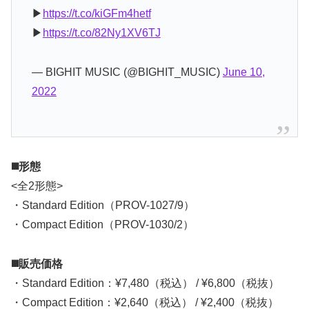
▶
https://t.co/kiGFm4hetf
▶
https://t.co/82Ny1XV6TJ
— BIGHIT MUSIC (@BIGHIT_MUSIC)
June 10,
2022
◼️形態
<全2形態>
・Standard Edition（PROV-1027/9）
・Compact Edition（PROV-1030/2）
◼️販売価格
・Standard Edition：¥7,480（税込） / ¥6,800（税抜）
・Compact Edition：¥2,640（税込） / ¥2,400（税抜）