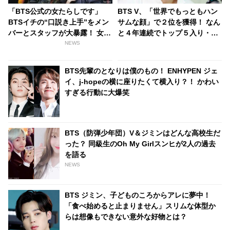
「BTS公式の女たらしです」
BTS V、「世界でもっともハン
BTSイチの“口説き上手”をメン
サムな顔」で２位を獲得！ なん
バーとスタッフが大暴露！ 女性
と４年連続でトップ５入り・・
とのハグシーンをわざと失敗し
ジョングク、ジミン、ジンもラ
NEWS
てやり直していたとバラされる
ンクイン
メンバーも！ 爆弾発言のオンパ
BTS先輩のとなりは僕のもの！ ENHYPEN ジェ
レードに爆笑
イ、j-hopeの横に座りたくて横入り？！ かわい
すぎる行動に大爆笑
BTS（防弾少年団）V＆ジミンはどんな高校生だ
った？ 同級生のOh My Girlスンヒが2人の過去
を語る
NEWS
BTS ジミン、子どものころからアレに夢中！
「食べ始めると止まりません」スリムな体型か
らは想像もできない意外な好物とは？