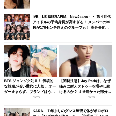
測
IVE、LE SSERAFIM、NewJeans・・ 第４世代
アイドルの平均身長が高すぎる！ メンバーの半
数が170センチ超えのグループも！ 高身長化を
実感する結果にビックリ
BTS ジョングク効果！ 伝統的
【閲覧注意】Jay Parkは、なぜ
な韓服が若い世代に人気 …オー
痛みに耐えタトゥーを増やし続
ダー止まらず、ブランドはうれ
けるのか？ １番痛かった部分や
しい悲鳴
タトゥーの意味、始めたキッカ
NEWS
NEWS
ケを告白
KARA、７年ぶりのダンス練習で体がボロボロ