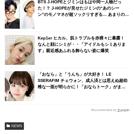
BTS J-HOPEとジミンはもはや同一人物だっ
子がかわいすぎるとファンほっ
た！？ J-HOPEが見せたジミンの“あのシー
こり
ン”のモノマネが超ソックリすぎる… あまりの再
現度にファンから驚きの声殺到
Kep1er ヒカル、肌トラブルを赤裸々に暴露！
なんと顔にシミが・・「アイドルもシミありま
す」親近感あふれる飾らない姿に爆笑
「おなら」と「うんち」が大好き！ LE
SSERAFIM チェウォン、成人済とは思えぬ超幼
稚な一面が明らかに！「おならトーク」がまさ
かの大盛り上がり・・ 衝撃的なシーンに爆笑
Recommended by
NEWS