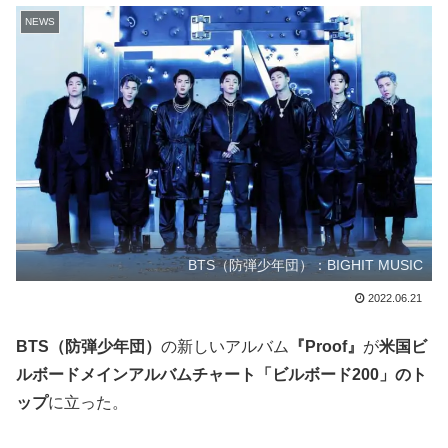
NEWS
BTS（防弾少年団）：BIGHIT MUSIC
2022.06.21
BTS（防弾少年団）
の新しいアルバム
『Proof』
が
米国ビ
ルボードメインアルバムチャート「ビルボード200」のト
ップ
に立った。