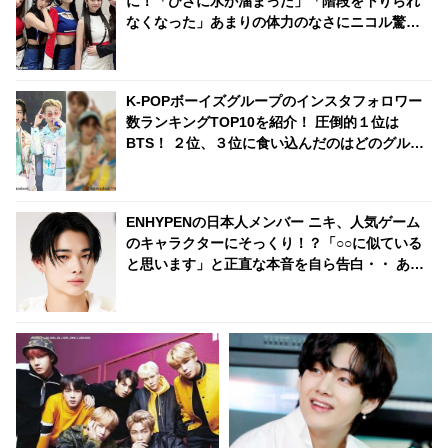
に！「ひざに水が溜まった」「階段を下りられ
なくなった」あまりの体力のなさにニコル驚
愕！ 振付を修正していたことを告白
K-POPボーイズグループのインスタフォロワー
数ランキングTOP10を紹介！ 圧倒的１位は
BTS！ ２位、３位に食い込んだのはどのグルー
プ？
ENHYPENの日本人メンバー ニキ、人気ゲーム
のキャラクターにそっくり！？「○○に似ている
と思います」と正直な本音を自ら告白・・ あま
りにもそっくりな見た目にファン大爆笑「客観
的な視点で自分を見てるねｗｗ」