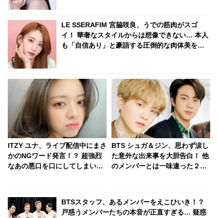
LE SSERAFIM 宮脇咲良、うでの筋肉がスゴ
イ！ 華奢なスタイルからは想像できない… 本人
も「自信あり」と豪語する圧倒的な肉体美を披
露
ITZY ユナ、ライブ配信中にまさ
BTS シュガ＆ジン、思わず涙し
かのNGワード発言！？ 超強烈
た意外な出来事を大胆告白！ 他
なあの悪口を口にしてしまい、
のメンバーとは一味違った２人
思わず唖然
のエピソードにビックリ… プラ
イベートでも仲良しな２人の息
ピッタリな回答にほっこり
BTSスタッフ、あるメンバーをえこひいき！？
戸惑うメンバーたちの本音が正直すぎる… 疑惑