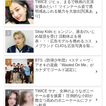
TWICE ジヒョ、まるで映画の主演
女優みたい！ ツインテール姿で透
明感あふれる魅力を大放出[写真あ
り]
Stray Kids ヒョンジン、過去のいじ
め疑惑を受け 活動休止を発
表・・・広告モデルを務めるコス
メブランド CLIOも広告写真を取り
下げ
BTS（防弾少年団）×スティーヴ・
アオキの楽曲「Wasted On Me」が
カナダでゴールド認定に
TWICE サナ、女神のようなポニー
テール姿を披露！ 圧倒的な小顔が
際立つ高めのポニーテールにファ
ン歓喜