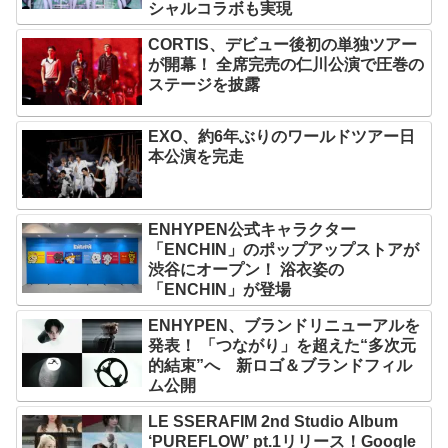
シャルコラボも実現
CORTIS、デビュー後初の単独ツアー
が開幕！ 全席完売の仁川公演で圧巻の
ステージを披露
EXO、約6年ぶりのワールドツアー日
本公演を完走
ENHYPEN公式キャラクター
「ENCHIN」のポップアップストアが
渋谷にオープン！ 浴衣姿の
「ENCHIN」が登場
ENHYPEN、ブランドリニューアルを
発表！ 「つながり」を超えた“多次元
的結束”へ 新ロゴ＆ブランドフィル
ム公開
LE SSERAFIM 2nd Studio Album
‘PUREFLOW’ pt.1リリース！Google