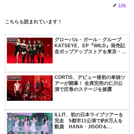
14tk
こちらも読まれています！
グローバル・ガール・グループ
NEWS
KATSEYE、EP『WILD』発売記
念ポップアップストアを東京・原
宿で開催 限定グッズも登場
CORTIS、デビュー後初の単独ツ
EVENTS
アーが開幕！ 全席完売の仁川公
演で圧巻のステージを披露
ILLIT、初の日本ライブツアーを
NEWS
完走 5都市11公演で約6万人を
動員 HANA・JISOO＆
MOMOKAとのスペシャルコラボ