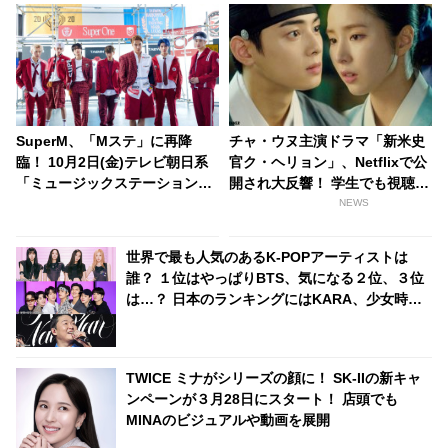
SuperM、「Mステ」に再降
チャ・ウヌ主演ドラマ「新米史
臨！ 10月2日(金)テレビ朝日系
官ク・ヘリョン」、Netflixで公
「ミュージックステーション3
開され大反響！ 学生でも視聴し
時間SP」に出演決定！ 新曲
やすいライトなロマンス時代劇
NEWS
「One (Monster & Infinity)」
にドキドキ [動画あり]
を日本初披露へ
世界で最も人気のあるK-POPアーティストは
誰？ １位はやっぱりBTS、気になる２位、３位
は…？ 日本のランキングにはKARA、少女時代
もランクイン！ 各国の個性あふれるデータに注
目殺到
TWICE ミナがシリーズの顔に！ SK-IIの新キャ
ンペーンが３月28日にスタート！ 店頭でも
MINAのビジュアルや動画を展開