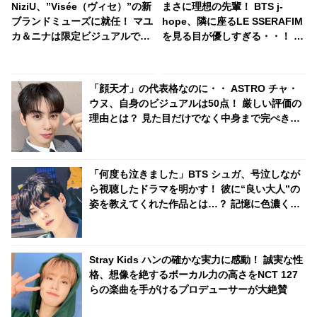
NiziU、”Visée（ヴィセ）”の新
まさに理想の先輩！ BTS j-
ブランドミューズに就任！ マユ
hope、隣に座るLE SSERAFIM
カ＆ニナは限定ビジュアルでク
を見る目が優しすぎる・・！ に
ール&モードな新たな一面を披
っこりと笑いながらアイコンタ
露
クト・・ 気さくな人柄が現れた
行動に胸キュン
「顔天才」の代表格なのに・・ ASTRO チャ・
ウヌ、自身のビジュアルは50点！ 厳しい評価の
理由とは？ 見た目だけでなく中身まで完ぺき！
成熟した価値観を告白
「何度も泣きました」BTS シュガ、号泣しなが
ら視聴したドラマを明かす！ 彼に“良い大人”の
姿を教えてくれた作品とは…？ 記憶に色濃く残
るそのエピソードにファンも共感
Stray Kids ハンの確かな実力に感動！ 誠実な性
格、想像を絶するボーカル力の高さをNCT 127
らの楽曲を手がけるプロデューサーが大絶賛