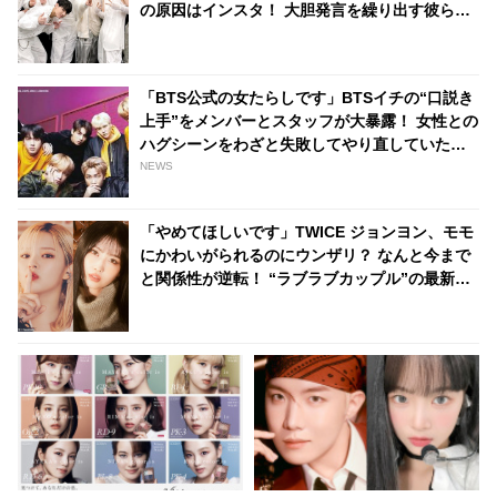
の原因はインスタ！ 大胆発言を繰り出す彼らの
推理にファン爆笑
「BTS公式の女たらしです」BTSイチの“口説き
上手”をメンバーとスタッフが大暴露！ 女性との
ハグシーンをわざと失敗してやり直していたと
バラされるメンバーも！ 爆弾発言のオンパレー
NEWS
ドに爆笑
「やめてほしいです」TWICE ジョンヨン、モモ
にかわいがられるのにウンザリ？ なんと今まで
と関係性が逆転！ “ラブラブカップル”の最新エ
ピソードにほっこり