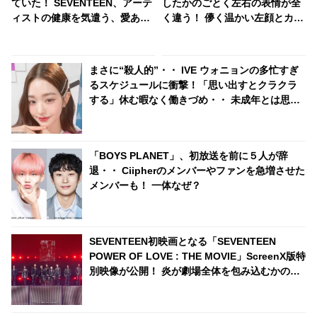
ていた！ SEVENTEEN、アーテ
したかのごとく左右の表情が全
ィストの健康を気遣う、愛あふ
く違う！ 儚く温かい左顔とカリ
れる言葉に感動・・「心が温か
スマあふれる冷たい右顔・・ 天
くなりました」
使と悪魔が共存した「魅惑の表
情」に衝撃
まさに“殺人的”・・ IVE ウォニョンの多忙すぎ
るスケジュールに衝撃！「思い出すとクラクラ
する」休む暇なく働きづめ・・ 未成年とは思え
ぬ仕事ぶりにビックリ
「BOYS PLANET」、初放送を前に５人が辞
退・・ Ciipherのメンバーやファンを急増させた
メンバーも！ 一体なぜ？
SEVENTEEN初映画となる「SEVENTEEN
POWER OF LOVE : THE MOVIE」ScreenX版特
別映像が公開！ 炎が劇場全体を包み込むかのよ
うな迫力の「Clap」から「Rock with you」ま
で・・ 公開が待ちきれなくなる映像に注目