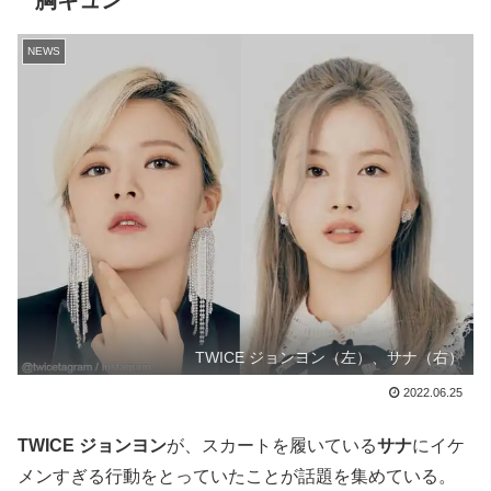
胸キュン
NEWS
TWICE ジョンヨン（左）、サナ（右）
2022.06.25
TWICE ジョンヨン
が、スカートを履いている
サナ
にイケ
メンすぎる行動をとっていたことが話題を集めている。