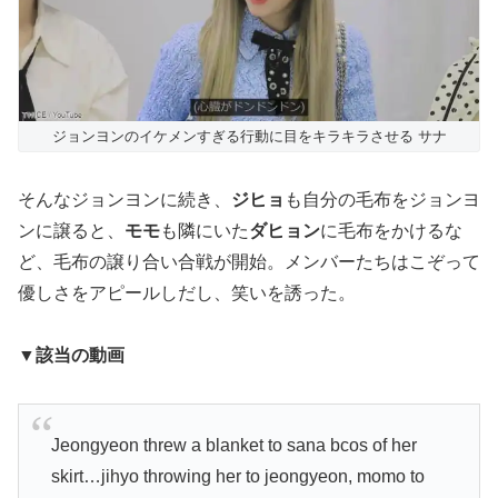
ジョンヨンのイケメンすぎる行動に目をキラキラさせる サナ
そんなジョンヨンに続き、
ジヒョ
も自分の毛布をジョンヨ
ンに譲ると、
モモ
も隣にいた
ダヒョン
に毛布をかけるな
ど、毛布の譲り合い合戦が開始。メンバーたちはこぞって
優しさをアピールしだし、笑いを誘った。
▼該当の動画
Jeongyeon threw a blanket to sana bcos of her
skirt…jihyo throwing her to jeongyeon, momo to