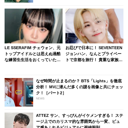
LE SSERAFIM チェウォン、元
お忍びで日本に！ SEVENTEEN
トップアイドルとは思えぬ過酷
ジョンハン、なんとプライベー
な練習生生活をおくっていた！
トで京都を旅行！ 貴重な家族と
ふりだしに戻り、全くの基礎か
の時間を日本で過ごしたほほえ
らやり直し・・「ずいぶん苦労
ましい旅行記にファン大喜び
したんだね」
なぜ時間が止まるのか？ BTS「Lights」を徹底
分析！ MVに潜んだ多くの謎を画像と共にチェッ
ク！［パート2］
NEWS
ATTEZ サン、すっぴんがイケメンすぎる！ ステ
ージ上でのカリスマ的な雰囲気から一変、ピュ
ア感あふれるビジュアルに視線殺到