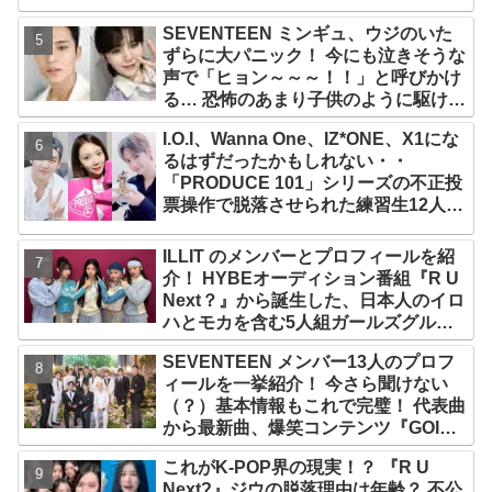
SEVENTEEN ミンギュ、ウジのいた
ずらに大パニック！ 今にも泣きそうな
声で「ヒョン～～～！！」と呼びかけ
る… 恐怖のあまり子供のように駆け出
す姿がかわいい
I.O.I、Wanna One、IZ*ONE、X1にな
るはずだったかもしれない・・
「PRODUCE 101」シリーズの不正投
票操作で脱落させられた練習生12人の
氏名が公表
ILLIT のメンバーとプロフィールを紹
介！ HYBEオーディション番組『R U
Next？』から誕生した、日本人のイロ
ハとモカを含む5人組ガールズグルー
プ！ デビュー曲「Magnetic」がいき
SEVENTEEN メンバー13人のプロフ
なりの大ヒット
ィールを一挙紹介！ 今さら聞けない
（？）基本情報もこれで完璧！ 代表曲
から最新曲、爆笑コンテンツ『GOING
SEVENTEEN』まで・・VERY NICE
これがK-POP界の現実！？ 『R U
な魅力が満載
Next?』ジウの脱落理由は年齢？ 不公