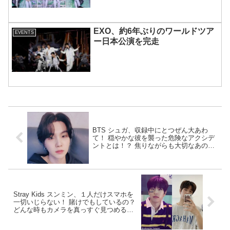
も実現
EXO、約6年ぶりのワールドツア
EVENTS
ー日本公演を完走
BTS シュガ、収録中にとつぜん大あわ
て！ 穏やかな彼を襲った危険なアクシデ
ントとは！？ 焦りながらも大切なあのア
イテムを間一髪で守り抜いたファインプ
レーにびっくり＆くぎづけ
Stray Kids スンミン、１人だけスマホを
一切いじらない！ 賭けでもしているの？
どんな時もカメラを真っすぐ見つめる姿
がかわいすぎる