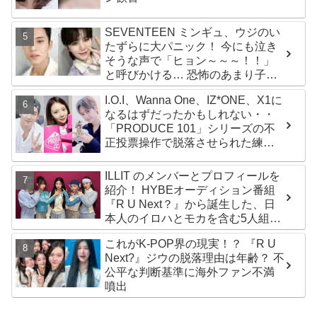
SEVENTEEN ミンギュ、ウジのい
たずらに大パニック！ 今にも泣き
そうな声で「ヒョン～～～！！」
と呼びかける… 恐怖のあまり子供
のように駆け出す姿がかわいい
I.O.I、Wanna One、IZ*ONE、X1に
なるはずだったかもしれない・・
「PRODUCE 101」シリーズの不
正投票操作で脱落させられた練習
生12人の氏名が公表
ILLIT のメンバーとプロフィールを
紹介！ HYBEオーディション番組
『R U Next？』から誕生した、日
本人のイロハとモカを含む5人組ガ
ールズグループ！ デビュー曲
これがK-POP界の現実！？ 『R U
「Magnetic」がいきなりの大ヒッ
Next?』ジウの脱落理由は年齢？ 不
ト
公平な判断基準に海外ファン不満
噴出