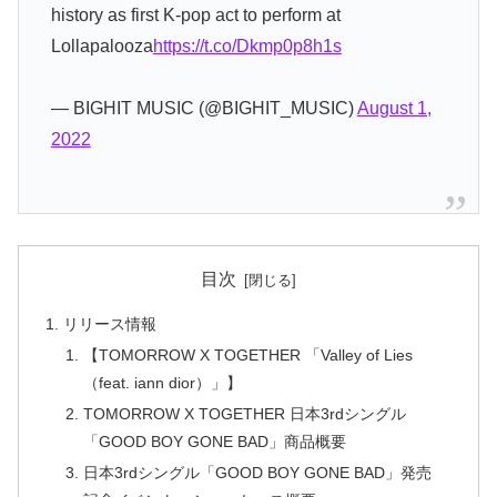
history as first K-pop act to perform at
Lollapalooza
https://t.co/Dkmp0p8h1s
— BIGHIT MUSIC (@BIGHIT_MUSIC)
August 1,
2022
目次
リリース情報
【TOMORROW X TOGETHER 「Valley of Lies
（feat. iann dior）」】
TOMORROW X TOGETHER 日本3rdシングル
「GOOD BOY GONE BAD」商品概要
日本3rdシングル「GOOD BOY GONE BAD」発売