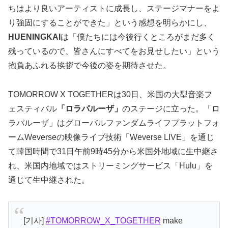
ちはより良いアーティストに成長し、ステージマナーをよ
り強固にすることができた」という感想を明らかにし、
HUENINGKAI
は「僕たちには今後行くところがまだ多く
残っているので、皆さんにすべてをお見せしたい」という
抱負あふれる挨拶で今後の姿を期待させた。
TOMORROW X TOGETHERは30日、米国の大型音楽フ
ェスティバル
「ロラパルーザ」
のステージに立った。「ロ
ラパルーザ」はグローバルファンダムライフプラットフォ
ームWeverseの映像ライブ技術「Weverse LIVE」を通じ
て韓国時間で31日午前9時45分から米国外地域に生中継さ
れ、米国内地域ではストリーミングサービス「Hulu」を
通じて生中継された。
[기사]
#TOMORROW_X_TOGETHER
make