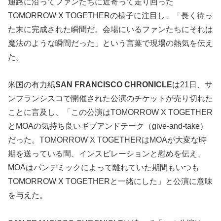
通路に沿ってファンたちに近寄って走り回った
TOMORROW X TOGETHERの様子に注目し、「長く待っ
た末に完成された瞬間だ。会場にいるファンたちにそれは
魔法のような瞬間だった」という言葉で現場の熱気を伝え
た。
米国の有力紙
SAN FRANCISCO CHRONICLE
は21日、サ
ンフランシスコで開催された公演のチケットが売り切れた
ことに言及し、「この公演はTOMORROW X TOGETHER
とMOAの気持ち良いギブアンドテーク（give-and-take）
だった。TOMORROW X TOGETHERはMOAが大変な時
期を送っている間、インスピレーションと慰めを伝え、
MOAはパンデミックによって離れていた期間もいつも
TOMORROW X TOGETHERと一緒にした」と公演に意味
を与えた。