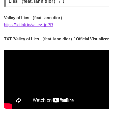
Lies （feat. iann dior）」】
Valley of Lies （feat. iann dior）
https://txt.lnk.to/valley_jpPR
TXT ‘Valley of Lies （feat. iann dior）’ Official Visualizer