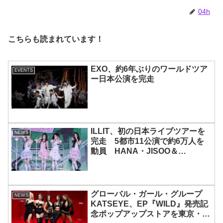
じめ、全員ビジュアルメンバーと
いわれるその魅力をチェック
04h
こちらも読まれています！
EXO、約6年ぶりのワールドツア
EVENTS
ー日本公演を完走
ILLIT、初の日本ライブツアーを
NEWS
完走 5都市11公演で約6万人を
動員 HANA・JISOO＆
MOMOKAとのスペシャルコラボ
も実現
グローバル・ガール・グループ
NEWS
KATSEYE、EP『WILD』発売記
念ポップアップストアを東京・原