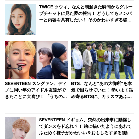
TWICE ツウィ、なんと朝起きた瞬間からグルー
プチャットに見た夢の報告！ どうしてもメンバ
ーと内容を共有したい！ そのかわいすぎる姿に
ほっこり
SEVENTEEN スングァン、ディ
BTS、なんと“あの大御所”を本
ノに同い年のアイドル友達がで
気で困らせていた！ 勢いよく詰
きたことに大喜び！ 「うちのデ
め寄るBTSに、カリスマあふれ
ィノと仲よくしてくれてありが
る“アノ人”も思わず逃げ腰… 尊
とう」 うれしすぎて動画を再生
敬の気持ちが強すぎるあまり起
しまくり！ ディノの友達とはい
きてしまったまさかの事態にフ
SEVENTEEN ドギョム、突然の出来事に動揺し
ったいダレ？
ァン大爆笑
てダンスをド忘れ？！ 絵に描いたようにあわて
ふためく様子がかわいい＆おもしろすぎる[動画