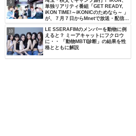
埼玉・秩父でキャンプ旅行！ iKON、
ルメンバーといわれるその魅力をチェ
単独リアリティ番組「GET READY,
ック
iKON TIME!～iKONICのためなら～ 」
が、７月７日からMnetで放送・配信ス
タート
LE SSERAFIMのメンバーを動物に例
えると？ ミーアキャットにフクロウ
に・・ 「動物MBTI診断」の結果を性
格とともに解説