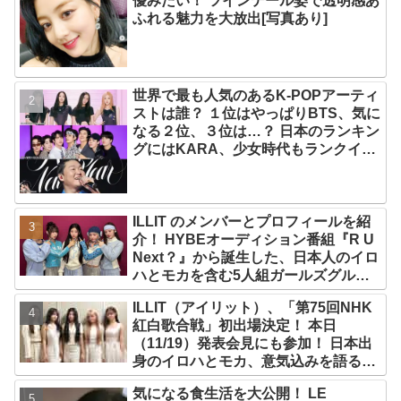
優みたい！ ツインテール姿で透明感あ
ふれる魅力を大放出[写真あり]
世界で最も人気のあるK-POPアーティ
ストは誰？ １位はやっぱりBTS、気に
なる２位、３位は…？ 日本のランキン
グにはKARA、少女時代もランクイ
ン！ 各国の個性あふれるデータに注目
殺到
ILLIT のメンバーとプロフィールを紹
介！ HYBEオーディション番組『R U
Next？』から誕生した、日本人のイロ
ハとモカを含む5人組ガールズグルー
プ！ デビュー曲「Magnetic」がいき
ILLIT（アイリット）、「第75回NHK
なりの大ヒット
紅白歌合戦」初出場決定！ 本日
（11/19）発表会見にも参加！ 日本出
身のイロハとモカ、意気込みを語る
「ずっと夢見てたステージ…嬉しくて
気になる食生活を大公開！ LE
光栄」