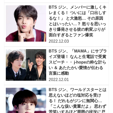
BTS ジン、メンバーに激しくキ
レまくる！ ついには「口出しす
るな！」 と大激怒… その原因
とはいったい…？ 怒りを思いっ
きり爆発させる彼の豹変ぶりが
面白すぎるとファン爆笑
2022.12.03
BTS ジン、「MAMA」にサプラ
イズ登場！ なんと生電話で受賞
スピーチ・・ j-hopeの粋な計ら
い ＆ あたたかい愛情が伝わる
言葉に感動
2022.12.01
BTS ジン、ワールドスターとは
思えないほどの塩対応を受け
る！ だれもがジンに無関心…
「こんな扱い貴重だよ」 思わず
苦笑いするほど周囲の状況に戸