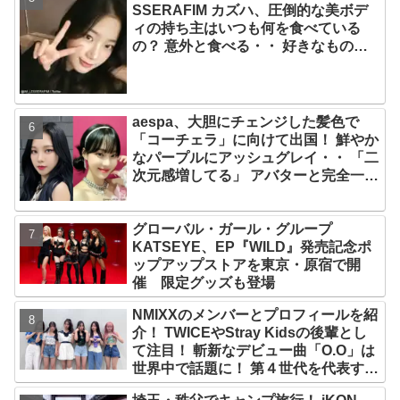
SSERAFIM カズハ、圧倒的な美ボデ
ィの持ち主はいつも何を食べている
の？ 意外と食べる・・ 好きなものを
食べつつ健康を維持する方法とは？
aespa、大胆にチェンジした髪色で
「コーチェラ」に向けて出国！ 鮮やか
なパープルにアッシュグレイ・・ 「二
次元感増してる」 アバターと完全一致
のその姿に悶絶
グローバル・ガール・グループ
KATSEYE、EP『WILD』発売記念ポ
ップアップストアを東京・原宿で開
催 限定グッズも登場
NMIXXのメンバーとプロフィールを紹
介！ TWICEやStray Kidsの後輩とし
て注目！ 斬新なデビュー曲「O.O」は
世界中で話題に！ 第４世代を代表する
美女ソリュンをはじめ、全員ビジュア