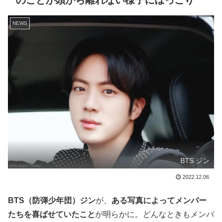
のことが頭から離れない様子にほっこり
NEWS
BTS ジン
2022.12.06
BTS（防弾少年団）ジン
が、
ある写真によってメンバー
たちを喜ばせていたこと
が明らかに。どんなときもメンバ