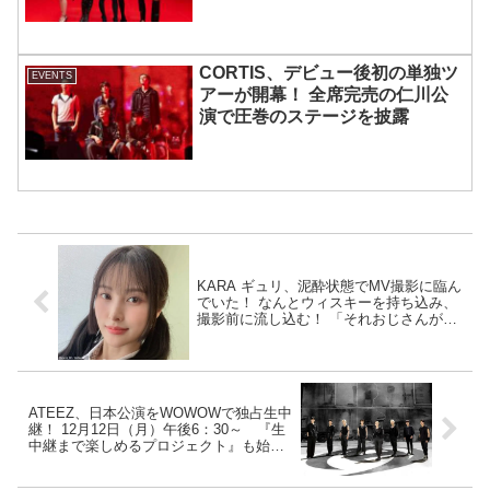
宿で開催 限定グッズも登場
CORTIS、デビュー後初の単独ツ
EVENTS
アーが開幕！ 全席完売の仁川公
演で圧巻のステージを披露
KARA ギュリ、泥酔状態でMV撮影に臨ん
でいた！ なんとウィスキーを持ち込み、
撮影前に流し込む！ 「それおじさんが使
うやつ」 メンバー総ツッコミも本人は弁
明
ATEEZ、日本公演をWOWOWで独占生中
継！ 12月12日（月）午後6：30～ 『生
中継まで楽しめるプロジェクト』も始
動！ イベントの詳細＆超お得なWOWOW
加入情報はこちらをチェック