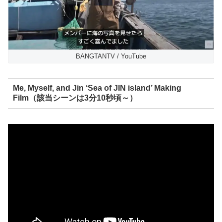
BANGTANTV / YouTube
Me, Myself, and Jin ‘Sea of JIN island’ Making
Film（該当シーンは3分10秒頃～）