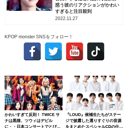
惑う彼のリアクションがかわい
すぎると注目殺到
2022.11.27
KPOP monster SNSをフォロー！
かわいすぎて反則！ TWICE サ
『LOUD』候補生たちがステー
ナは黒猫、ツウィはデビル
ジで披露した選りすぐりの音源
に・・日本コンサートでとびっ
をまとめたスペシャルCDの仕