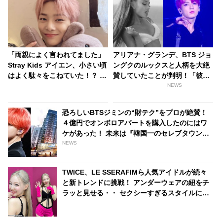
「両親によく言われてました」
アリアナ・グランデ、BTS ジョ
Stray Kids アイエン、小さい頃
ングクのルックスと人柄を大絶
はよく駄々をこねていた！？ 幼
賛していたことが判明！「彼は
少期エピソードがかわいすぎる
本当に完璧な人だった」ジョン
NEWS
グクのモテ男ぶりにファンは脱
帽「彼は世界の歌姫までも虜に
恐ろしいBTSジミンの“財テク”をプロが絶賛！
する」
４億円でオンボロアパートを購入したのにはワ
ケがあった！ 未来は『韓国一のセレブタウン』
の地主になるってホント？
NEWS
TWICE、LE SSERAFIMら人気アイドルが続々
と新トレンドに挑戦！ アンダーウェアの紐をチ
ラッと見せる・・ セクシーすぎるスタイルにフ
ァンの反応は？