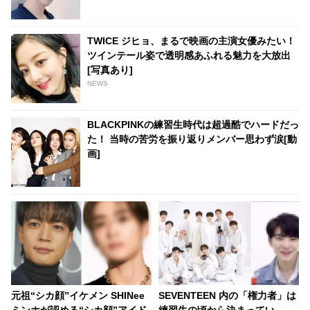
あり]
TWICE ジヒョ、まるで映画の主演女優みたい！
ツインテール姿で透明感あふれる魅力を大放出
[写真あり]
NEWS
BLACKPINKの練習生時代は超過酷でハードだっ
た！ 当時の苦労を振り返りメンバー思わず涙[動
画]
元祖“シカ顔”イケメン SHINee
SEVENTEEN 内の「権力者」は