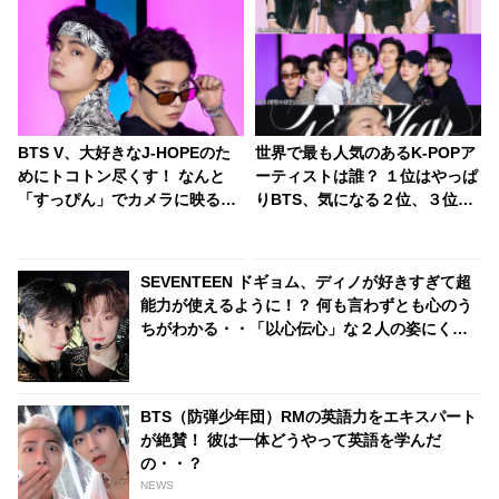
BTS V、大好きなJ-HOPEのた
世界で最も人気のあるK-POPア
めにトコトン尽くす！ なんと
ーティストは誰？ １位はやっぱ
「すっぴん」でカメラに映るの
りBTS、気になる２位、３位
も全然OK… J-HOPEへの愛情を
は…？ 日本のランキングには
爆発させる彼の大胆行動にファ
KARA、少女時代もランクイ
ンも大喜び
ン！ 各国の個性あふれるデータ
SEVENTEEN ドギョム、ディノが好きすぎて超
に注目殺到
能力が使えるように！？ 何も言わずとも心のう
ちがわかる・・「以心伝心」な２人の姿にくぎ
づけ
BTS（防弾少年団）RMの英語力をエキスパート
が絶賛！ 彼は一体どうやって英語を学んだ
の・・？
NEWS