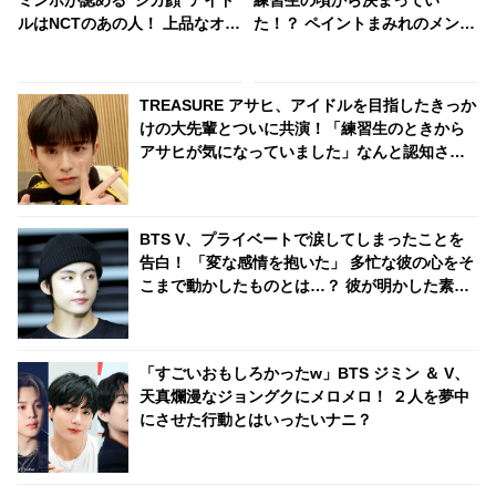
ミンホが認める“シカ顔”アイド
練習生の頃から決まってい
ルはNCTのあの人！ 上品なオー
た！？ ペイントまみれのメンバ
ラと親しみのある雰囲気を兼ね
ーたちの中で１人だけキレイな
備えたイケメンとは一体ダレ？
ままだったその人物とは・・？
TREASURE アサヒ、アイドルを目指したきっか
けの大先輩とついに共演！「練習生のときから
アサヒが気になっていました」なんと認知され
ていた！ 彼のサクセスストーリーに注目殺到
BTS V、プライベートで涙してしまったことを
告白！ 「変な感情を抱いた」 多忙な彼の心をそ
こまで動かしたものとは…？ 彼が明かした素直
な思いに共感するファン続々
「すごいおもしろかったw」BTS ジミン ＆ V、
天真爛漫なジョングクにメロメロ！ ２人を夢中
にさせた行動とはいったいナニ？