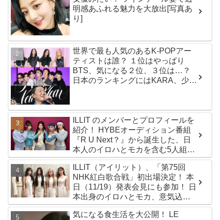
明感あふれる魅力を大放出[写真あ
り]
世界で最も人気のあるK-POPアー
ティストは誰？ １位はやっぱり
BTS、気になる２位、３位は…？
日本のランキングにはKARA、少女
時代もランクイン！ 各国の個性あ
ふれるデータに注目殺到
ILLIT のメンバーとプロフィールを
紹介！ HYBEオーディション番組
『R U Next？』から誕生した、日
本人のイロハとモカを含む5人組ガ
ールズグループ！ デビュー曲
ILLIT（アイリット）、「第75回
「Magnetic」がいきなりの大ヒッ
NHK紅白歌合戦」初出場決定！ 本
ト
日（11/19）発表会見にも参加！ 日
本出身のイロハとモカ、意気込み
を語る「ずっと夢見てたステー
気になる食生活を大公開！ LE
ジ…嬉しくて光栄」