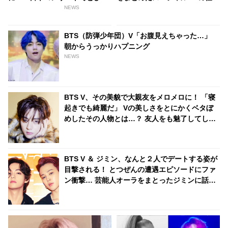
きりキュートなハロウィンコス
様・形態が発表！ 豪華特典を準
NEWS
プレを披露
備・・ 12月15日（水）にリリ
ースへ
BTS（防弾少年団）V「お腹見えちゃった…」
朝からうっかりハプニング
NEWS
BTS V、その美貌で大親友をメロメロに！ 「寝
起きでも綺麗だ」 Vの美しさをとにかくベタぼ
めしたその人物とは…？ 友人をも魅了してしま
うVのビジュアルにファン感動
BTS V ＆ ジミン、なんと２人でデートする姿が
目撃される！ とつぜんの遭遇エピソードにファ
ン衝撃… 芸能人オーラをまとったジミンに話し
かけた際のリアクションまでかわいすぎると注
目殺到