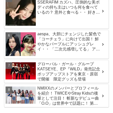
SSERAFIM カズハ、圧倒的な美ボ
ディの持ち主はいつも何を食べて
いるの？ 意外と食べる・・ 好きな
ものを食べつつ健康を維持する方
法とは？
aespa、大胆にチェンジした髪色で
「コーチェラ」に向けて出国！ 鮮
やかなパープルにアッシュグレ
イ・・ 「二次元感増してる」 アバ
ターと完全一致のその姿に悶絶
グローバル・ガール・グループ
KATSEYE、EP『WILD』発売記念
ポップアップストアを東京・原宿
で開催 限定グッズも登場
NMIXXのメンバーとプロフィール
を紹介！ TWICEやStray Kidsの後
輩として注目！ 斬新なデビュー曲
「O.O」は世界中で話題に！ 第４
世代を代表する美女ソリュンをは