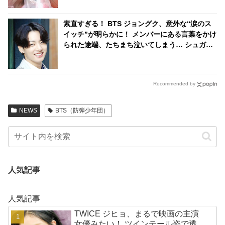
素直すぎる！ BTS ジョングク、意外な“涙のス
イッチ”が明らかに！ メンバーにある言葉をかけ
られた途端、たちまち泣いてしまう… シュガが
明かした末っ子のかわいいヒミツとは？
Recommended by
NEWS
BTS（防弾少年団）
人気記事
人気記事
TWICE ジヒョ、まるで映画の主演
女優みたい！ ツインテール姿で透