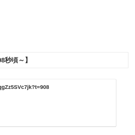
08秒頃～】
/qgZz5SVc7jk?t=908