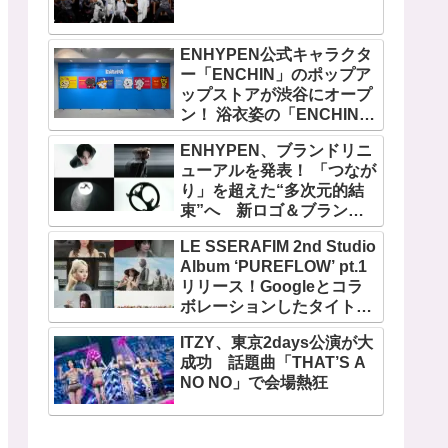
ENHYPEN公式キャラクタ
ー「ENCHIN」のポップア
ップストアが渋谷にオープ
ン！ 浴衣姿の「ENCHIN」
が登場
ENHYPEN、ブランドリニ
ューアルを発表！ 「つなが
り」を超えた“多次元的結
束”へ 新ロゴ＆ブランド
フィルム公開
LE SSERAFIM 2nd Studio
Album ‘PUREFLOW’ pt.1
リリース！Googleとコラ
ボレーションしたタイトル
曲「BOOMPALA」MVも公
ITZY、東京2days公演が大
開
成功 話題曲「THAT’S A
NO NO」で会場熱狂