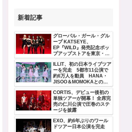
新着記事
グローバル・ガール・グル
ープ KATSEYE、
EP『WILD』発売記念ポッ
プアップストアを東京・原
宿で開催 限定グッズも登
ILLIT、初の日本ライブツア
場
ーを完走 5都市11公演で
約6万人を動員 HANA・
JISOO＆MOMOKAとのス
ペシャルコラボも実現
CORTIS、デビュー後初の
単独ツアーが開幕！ 全席完
売の仁川公演で圧巻のステ
ージを披露
EXO、約6年ぶりのワール
ドツアー日本公演を完走