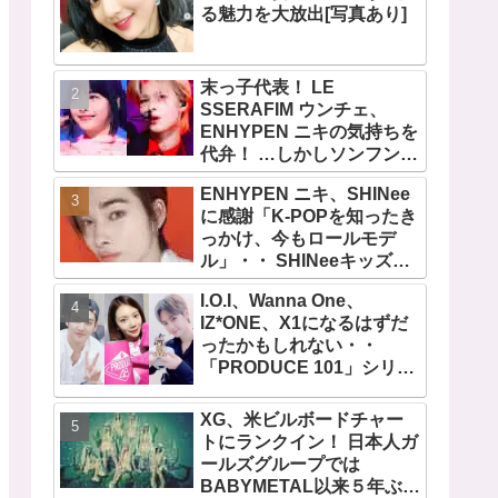
る魅力を大放出[写真あり]
末っ子代表！ LE
SSERAFIM ウンチェ、
ENHYPEN ニキの気持ちを
代弁！ …しかしソンフンは
全否定「うちの末っ子は違
ENHYPEN ニキ、SHINee
います」・・ かわいすぎる
に感謝「K-POPを知ったき
２人の会話に爆笑
っかけ、今もロールモデ
ル」・・ SHINeeキッズと
しての経験を経て６年ぶり
I.O.I、Wanna One、
に東京ドームに帰還した感
IZ*ONE、X1になるはずだ
想は？
ったかもしれない・・
「PRODUCE 101」シリー
ズの不正投票操作で脱落さ
せられた練習生12人の氏名
XG、米ビルボードチャー
が公表
トにランクイン！ 日本人ガ
ールズグループでは
BABYMETAL以来５年ぶり