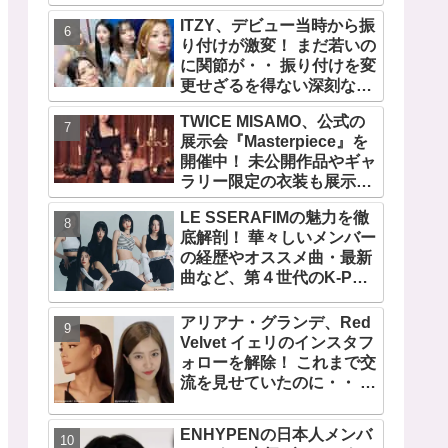
の快挙！ XGのグローバル
ITZY、デビュー当時から振
人気が止まらない…「コー
り付けが激変！ まだ若いの
チェラ2025」にも日本人唯
に関節が・・ 振り付けを変
一の出演
更せざるを得ない深刻な問
題とは
TWICE MISAMO、公式の
展示会『Masterpiece』を
開催中！ 未公開作品やギャ
ラリー限定の衣装も展示！
まさに最高傑作な世界に
LE SSERAFIMの魅力を徹
底解剖！ 華々しいメンバー
の経歴やオススメ曲・最新
曲など、第４世代のK-POP
ガールズグループをリード
する彼女たちのスゴさと
アリアナ・グランデ、Red
は？
Velvet イェリのインスタフ
ォローを解除！ これまで交
流を見せていたのに・・ 一
体なぜ！？ ファンがその理
由を推測
ENHYPENの日本人メンバ