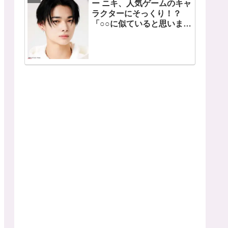
ー ニキ、人気ゲームのキャ
ラクターにそっくり！？
「○○に似ていると思いま
す」と正直な本音を自ら告
白・・ あまりにもそっくり
な見た目にファン大爆笑
「客観的な視点で自分を見
てるねｗｗ」