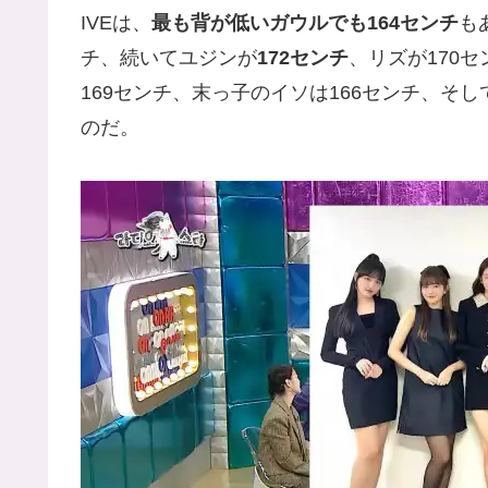
IVEは、
最も背が低いガウルでも164センチ
も
チ、続いてユジンが
172センチ
、リズが170
169センチ、末っ子のイソは166センチ、そ
のだ。