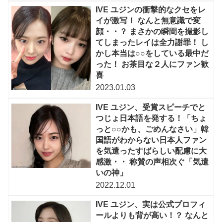
IVE ユジンの衝撃的なクセをレ
イが激写！ なんと無意識で変
顔・・？ まさかの瞬間を撮影し
てしまったレイは全力謝罪！ し
かし本当は○○をしている最中だ
った！ お茶目な２人にファン歓
喜
2023.01.03
IVE ユジン、受賞スピーチでと
つじょ日本語を発する！「ちょ
っと○○かも、ごめんなさい」韓
国語がわからない日本人ファン
を気遣ったすばらしい配慮に大
感激・・ 称賛の声相次ぐ「気遣
いの神」
2022.12.01
IVE ユジン、実は公式プロフィ
ールよりも背が高い！？ なんと