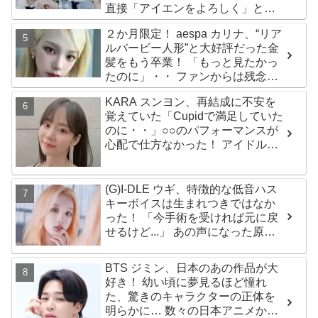
直接「アイエンをよろしく」と
イ・ムジンに連絡… 愛にあふれた
２か月限定！ aespa カリナ、“リア
エピソードにファン感動
ルバービー人形”と大好評だった金
髪をもう卒業！ 「もっと見たかっ
たのに」・・ ファンからは残念が
る声殺到
KARA スンヨン、再結成に不安を
覚えていた「Cupidで満足していた
のに・・」○○のパフォーマンスが
心配で仕方なかった！ アイドルと
してのプライドが感じられる発言
はさすがの一言
(G)I-DLE ウギ、特徴的な低音ハス
キーボイスは生まれつきではなか
った！ 「今手術を受ければ元に戻
せるけど...」 あの声になった原因
とは？
BTS ジミン、日本のあの作品が大
好き！ 幼い頃に夢見るほど憧れ
た、驚きのキャラクターの正体を
明らかに… 数々の日本アニメから