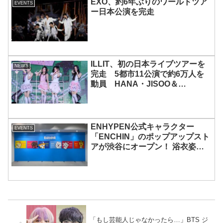
EXO、約6年ぶりのワールドツア
EVENTS
ー日本公演を完走
ILLIT、初の日本ライブツアーを
NEWS
完走 5都市11公演で約6万人を
動員 HANA・JISOO＆
MOMOKAとのスペシャルコラボ
も実現
ENHYPEN公式キャラクター
EVENTS
「ENCHIN」のポップアップスト
アが渋谷にオープン！ 浴衣姿の
「ENCHIN」が登場
「もし芸能人じゃなかったら…」BTS ジ