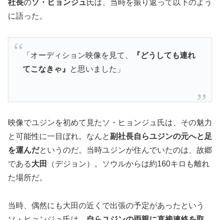
社長
の
ソ・ヒョンジュ
氏は、当時を振り返って以下のよう
に語った。
「オーディション映像を見て、
『どうしても連れ
てこなきゃ』
と思いました」
映像でユジンを初めて見たソ・ヒョンジュ氏は、その魅力
と可能性に一目ぼれ。なんと
副社長自らユジンの元へと足
を運んだ
というのだ。当時ユジンが住んでいたのは、故郷
である
大田
（デジョン）。ソウルからは約160キロも離れ
た場所だ。
当時、偶然にも大田の近くで出張の予定があったという
ソ・ヒョンジュ氏は、
自らユジンの両親に直接連絡を取