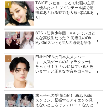
TWICE ジヒョ、まるで映画の主演
女優みたい！ ツインテール姿で透
明感あふれる魅力を大放出[写真あ
り]
BTS（防弾少年団）V＆ジミンはど
んな高校生だった？ 同級生のOh
My Girlスンヒが2人の過去を語る
ENHYPENの日本人メンバー ニ
キ、人気ゲームのキャラクターに
そっくり！？「○○に似ていると思
います」と正直な本音を自ら告
白・・ あまりにもそっくりな見た
目にファン大爆笑「客観的な視点
で自分を見てるねｗｗ」
末っ子への愛情に涙！ Stray Kids
スンミン、緊張するアイエンを見
えないところでフォロー！ なんと