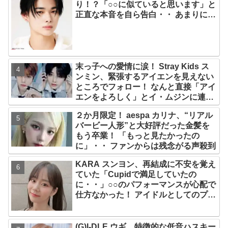
り！？「○○に似ていると思います」と
正直な本音を自ら告白・・ あまりにも
そっくりな見た目にファン大爆笑「客
観的な視点で自分を見てるねｗｗ」
末っ子への愛情に涙！ Stray Kids ス
ンミン、緊張するアイエンを見えない
ところでフォロー！ なんと直接「アイ
エンをよろしく」とイ・ムジンに連
絡… 愛にあふれたエピソードにファン
２か月限定！ aespa カリナ、“リアル
感動
バービー人形”と大好評だった金髪を
もう卒業！ 「もっと見たかったの
に」・・ ファンからは残念がる声殺到
KARA スンヨン、再結成に不安を覚え
ていた「Cupidで満足していたの
に・・」○○のパフォーマンスが心配で
仕方なかった！ アイドルとしてのプラ
イドが感じられる発言はさすがの一言
(G)I-DLE ウギ、特徴的な低音ハスキー