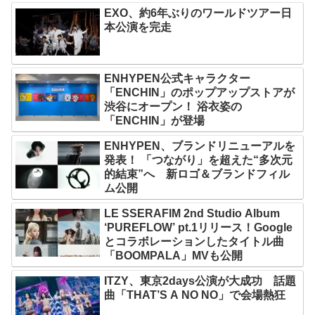
EXO、約6年ぶりのワールドツアー日
本公演を完走
ENHYPEN公式キャラクター
「ENCHIN」のポップアップストアが
渋谷にオープン！ 浴衣姿の
「ENCHIN」が登場
ENHYPEN、ブランドリニューアルを
発表！ 「つながり」を超えた“多次元
的結束”へ 新ロゴ＆ブランドフィル
ム公開
LE SSERAFIM 2nd Studio Album
‘PUREFLOW’ pt.1リリース！Google
とコラボレーションしたタイトル曲
「BOOMPALA」MVも公開
ITZY、東京2days公演が大成功 話題
曲「THAT’S A NO NO」で会場熱狂