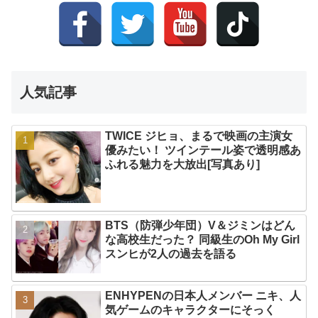
人気記事
TWICE ジヒョ、まるで映画の主演女
優みたい！ ツインテール姿で透明感あ
ふれる魅力を大放出[写真あり]
BTS（防弾少年団）V＆ジミンはどん
な高校生だった？ 同級生のOh My Girl
スンヒが2人の過去を語る
ENHYPENの日本人メンバー ニキ、人
気ゲームのキャラクターにそっく