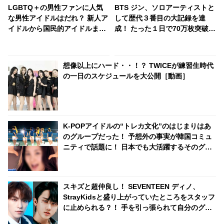
LGBTQ＋の男性ファンに人気
BTS ジン、ソロアーティストと
な男性アイドルはだれ？ 新人ア
して歴代３番目の大記録を達
イドルから国民的アイドルま
成！ たった１日で70万枚突破！
で・・ 圧倒的な支持を集める７
ソロでも高い人気ぶりを証明
人とは
想像以上にハード・・！？ TWICEが練習生時代
の一日のスケジュールを大公開［動画］
K-POPアイドルの“トレカ文化”のはじまりはあ
のグループだった！ 予想外の事実が韓国コミュ
ニティで話題に！ 日本でも大活躍するそのグル
ープとは？
スキズと超仲良し！ SEVENTEEN ディノ、
StrayKidsと盛り上がっていたところをスタッフ
に止められる？！ 手を引っ張られて自分のグル
ープの元へ連行・・ かわいすぎる一部始終に爆