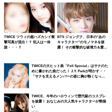
TWICE ツウィの超ハズカシイ衝
BTS ジョングク、日本の“あの
撃写真が流出！？ 犯人は一体
キャラクター”のモノマネを披
誰・・・？
露！ その衝撃的な破壊力＆愛ら
しさにメンバーまでもメロメロ
に… ファンの記憶に一生残るこ
ととなったジョングクのまさか
TWICEの大ヒット曲「Fell Special」はサナのた
のモノマネとは
めに書かれた曲だった！ J.Y. Parkが明かす・・
「サナを支えるメンバーの姿に胸が熱くなっ
た」彼女たちの友情に敬意を表す
TWICE、今年のハロウィンで歴代級のコスプレ
を披露！ おなじみの大人気キャラクターが勢揃
い
NEWS