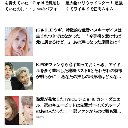
を覚えていた「Cupidで満足し
超大物ハリウッドスター！ 超強
ていたのに・・」○○のパフォー
くてワイルドで筋肉ムキム
マンスが心配で仕方なかった！
キ・・ミナからは想像もつかな
アイドルとしてのプライドが感
い意外なカミングアウトにファ
じられる発言はさすがの一言
ンびっくり
(G)I-DLE ウギ、特徴的な低音ハスキーボイスは
生まれつきではなかった！ 「今手術を受ければ
元に戻せるけど…」 あの声になった原因とは？
K-POPファンなら必ず知っておくべき、アイド
ルを多く輩出した地域ベスト5とそれぞれの特徴
が明らかに！ あなたの推しの出身地はどんなと
ころ？
熱愛が発覚したTWICE ジヒョ ＆ カン・ダニエ
ル、恋のキューピッドは先輩ボーイズグループ
のあの人だった！ 一部ファンからの批難も殺到
中
NEWS