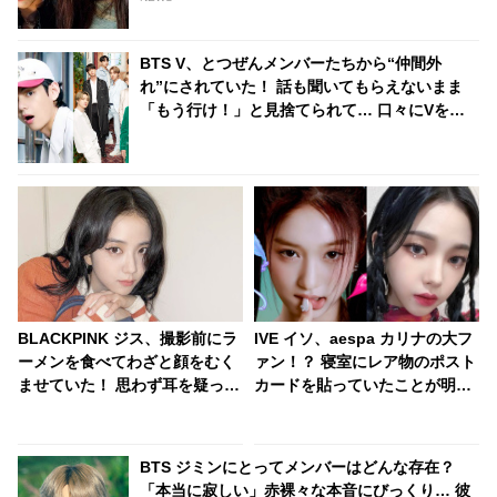
BTS V、とつぜんメンバーたちから“仲間外
れ”にされていた！ 話も聞いてもらえないまま
「もう行け！」と見捨てられて… 口々にVをバ
カにしてからかうメンバーたちの団結力＆Vのリ
アクションに爆笑
BLACKPINK ジス、撮影前にラ
IVE イソ、aespa カリナの大フ
ーメンを食べてわざと顔をむく
ァン！？ 寝室にレア物のポスト
ませていた！ 思わず耳を疑って
カードを貼っていたことが明ら
しまう美容法（？）にビック
かに！ ２人の共演を望む声続々
リ・・美しすぎる顔を持つから
こその悩みにネチズンも仰天
BTS ジミンにとってメンバーはどんな存在？
「本当に寂しい」赤裸々な本音にびっくり… 彼