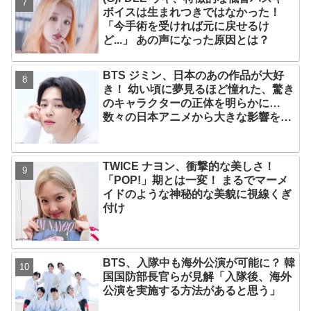
ボイスは生まれつきではなかった！
「今手術を受ければ元に戻せるけ
ど...」 あの声になった原因とは？
BTS ジミン、日本のあの作品が大好
き！ 幼い頃に夢見るほど憧れた、驚き
のキャラクターの正体を明らかに…
数々の日本アニメから大きな影響を受
けたエピソードにファン大喜び
TWICE ナヨン、衝撃的な美しさ！
「POP!」期とは一変！ まるでマーメ
イドのような神秘的な美貌に視線くぎ
付け
BTS、入隊中も海外公演が可能に？ 韓
国国防部長官らが見解「入隊後、海外
公演を実施する方法があると思う」