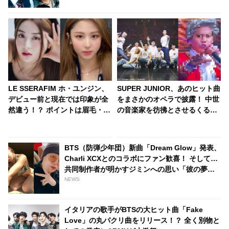
笑
LE SSERAFIM ホ・ユンジン、
SUPER JUNIOR、あのヒット曲
デビュー前と現在では印象が全
をまさかのオペラで披露！ 中世
然違う！？ ポイントは眉毛・・
の音楽家を彷彿とさせるくるく
K-POPアイドルらしく変化した
るパーマのヅラ姿に爆笑・・
ビジュアルに注目
「アナ雪 SJ Ver.」に続く伝説の
ステージが更新
BTS（防弾少年団）新曲「Dream Glow」発表、
Charli XCXとのコラボにファン歓喜！ そして…
共同制作者が明かすジミンへの思い「彼の夢、
そして彼の絶望から生まれた歌」
NEWS
イタリアの歌手がBTSの大ヒット曲「Fake
Love」の丸パクリ曲をリリース！？ 全く別物と