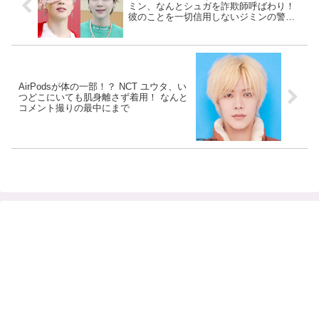
ミン、なんとシュガを詐欺師呼ばわり！
彼のことを一切信用しないジミンの警戒
心に爆笑… 芸能人にならなかったシュガ
の未来を自信たっぷりに予言する様子が
面白すぎる
AirPodsが体の一部！？ NCT ユウタ、い
つどこにいても肌身離さず着用！ なんと
コメント撮りの最中にまで